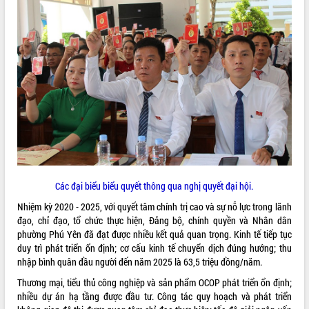
VIDEO
Loading the player...
Khám bệnh, cấp phát thuốc miễn phí
và tặng quà người dân xã Cư Pui
Hội nghị UBND tỉnh Đắk Lắk thường kỳ
tháng 7/2026
Lễ truy tặng danh hiệu “Bà Mẹ Việt
Nam Anh hùng” và trao Huân chương
Lao động
ALBUM ẢNH
UBND tỉnh Đắk Lắk triển khai nhiệm
Các đại biểu biểu quyết thông qua nghị quyết đại hội.
vụ 6 tháng cuối năm 2026
Kỳ họp thứ Hai, Hội đồng nhân dân
Nhiệm kỳ 2020 - 2025, với quyết tâm chính trị cao và sự nỗ lực trong lãnh
tỉnh khóa XI quyết nghị nhiều nội dung
đạo, chỉ đạo, tổ chức thực hiện, Đảng bộ, chính quyền và Nhân dân
quan trọng
phường Phú Yên đã đạt được nhiều kết quả quan trọng. Kinh tế tiếp tục
duy trì phát triển ổn định; cơ cấu kinh tế chuyển dịch đúng hướng; thu
Bí thư Tỉnh ủy Lương Nguyễn Minh
nhập bình quân đầu người đến năm 2025 là 63,5 triệu đồng/năm.
Triết thăm, tặng quà người có công với
cách mạng
Thương mại, tiểu thủ công nghiệp và sản phẩm OCOP phát triển ổn định;
Rà soát, hoàn thiện hệ thống thiết chế
nhiều dự án hạ tầng được đầu tư. Công tác quy hoạch và phát triển
văn hóa, thể thao đáp ứng yêu cầu
LIÊN KẾT WEB