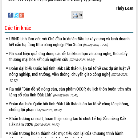
Hòn Yến phát triển du lịch gắn với bảo
tồn biển
Thủy Loan
In
Lấy ý kiến điều chỉnh Quy hoạch tỉnh
Đắk Lắk thời kỳ 2021-2030, tầm nhìn
Các tin khác
đến năm 2050
Phát động chiến dịch 30 ngày đêm
UBND tỉnh làm việc với Chủ đầu tư dự án Đầu tư xây dựng và kinh doanh
giải phóng mặt bằng Tuyến đường bộ
kết cấu hạ tầng Khu công nghiệp Phú Xuân
(07/08/2026, 19:47)
ven biển
Rà soát hiệu quả ứng dụng các đề tài khoa học và công nghệ, thúc đẩy
Đắk Lắk nỗ lực thúc đẩy tăng trưởng
thương mại hóa kết quả nghiên cứu
(07/08/2026, 18:34)
kinh tế từ 10% trở lên trong Quý
II/2026
Đoàn đại biểu Quốc hội tỉnh Đắk Lắk thảo luận tại tổ về các dự án luật về
nông nghiệp, môi trường, viễn thông, chuyển giao công nghệ
(07/08/2026,
Đắk Lắk ký kết thỏa thuận hợp tác về
17:12)
chuyển đổi số giai đoạn 2026 – 2030
với Tập đoàn Bưu chính Viễn thông
Ra mắt “Bản đồ số nông sản, sản phẩm OCOP, du lịch thôn buôn trên nền
Việt Nam
tảng số của tỉnh Đắk Lắk”
(07/08/2026, 16:46)
Thứ trưởng Bộ Y tế làm việc với tỉnh
Đoàn đại biểu Quốc hội tỉnh Đắk Lắk thảo luận tại tổ về công tác phòng,
Đắk Lắk về phát triển nhân lực y tế
chống tội phạm
(06/08/2026, 18:32)
cho trạm y tế cấp xã
Khẩn trương rà soát, hoàn thiện công tác tổ chức Lễ hội Sầu riêng Đắk
Du lịch Đắk Lắk nâng tầm trải nghiệm
Lắk năm 2026
(06/08/2026, 18:27)
du khách thông qua Hệ thống cơ sở dữ
Khẩn trương hoàn thành các mục tiêu còn lại của Chương trình hành
liệu và Bản đồ số