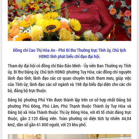
ĐIỂM TIN VĂN BẢN
QUY HOẠCH - KẾ HOẠCH
Đồng chí Cao Thị Hòa An - Phó Bí thư Thường trực Tỉnh ủy, Chủ tịch
HĐND tỉnh phát biểu chỉ đạo đại hội.
Tham dự đại hội có đồng chí Đào Bảo Minh - Ủy viên Ban Thường vụ Tỉnh
ủy, Bí thư Đảng ủy, Chủ tịch HĐND phường Tuy Hòa; các đồng chí nguyên
lãnh đạo tỉnh; lãnh đạo các cơ quan chuyên trách tham mưu, giúp việc
của Tỉnh ủy; lãnh đạo các sở ngành và 198 đại biểu đại diện cho các chi
bộ, đảng bộ trực thuộc.
Đảng bộ phường Phú Yên được thành lập trên cơ sở hợp nhất Đảng bộ
phường Phú Đông, Phú Lâm, Phú Thạnh thuộc Thành ủy Tuy Hòa và
Đảng bộ xã Hòa Thành thuộc Thị ủy Đông Hòa, với 45 tổ chức đảng trực
thuộc, gần 2.120 đảng viên. Toàn phường có diện tích tự nhiên 44,04
km2, dân số gần 61.800 người, với 23 khu phố.