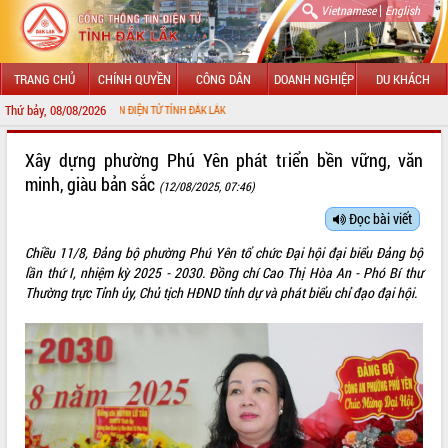
|
Vietnamese
English
TRANG CHỦ
CHÍNH QUYỀN
CÔNG DÂN
DOANH NGHIỆP
DU KHÁCH
Thứ bảy, 08/08/2026
G THÔNG TIN ĐIỆN TỬ TỈNH ĐẮK LẮK
GIỚI THIỆU
Xây dựng phường Phú Yên phát triển bền vững, văn
minh, giàu bản sắc
(12/08/2025, 07:46)
LÃNH ĐẠO UBND TỈNH
Đọc bài viết
TIN TỨC SỰ KIỆN
Chiều 11/8, Đảng bộ phường Phú Yên tổ chức Đại hội đại biểu Đảng bộ
SỞ, BAN, NGÀNH
lần thứ I, nhiệm kỳ 2025 - 2030. Đồng chí Cao Thị Hòa An - Phó Bí thư
Thường trực Tỉnh ủy, Chủ tịch HĐND tỉnh dự và phát biểu chỉ đạo đại hội.
UBND CÁC XÃ, PHƯỜNG
THÔNG TIN CHỈ ĐẠO ĐIỀU HÀNH
HỆ THỐNG VĂN BẢN
VĂN BẢN HĐND TỈNH