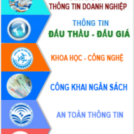
2026-2031
Đảm bảo cuộc bầu cử đại biểu Quốc
hội và đại biểu HĐND các cấp diễn ra
an toàn, hiệu quả, đúng quy định
Thủ tướng Chính phủ Phạm Minh Chính
kiểm tra, chỉ đạo hoàn thành các dự
án cao tốc và thăm khu tái định cư tại
Đắk Lắk
Sôi nổi Hội đua ngựa truyền thống Gò
Thì Thùng mừng Xuân Bính Ngọ 2026
Lãnh đạo tỉnh dâng hương tưởng niệm
tại Đập Đồng Cam đầu Xuân Bính Ngọ
Ngành nông nghiệp phấn đấu tăng
trưởng đạt 5,86% trong năm 2026
UBND tỉnh Đắk Lắk triển khai công tác
quốc phòng, quân sự địa phương năm
2026
Đắk Lắk tập trung toàn lực khắc phục
tồn tại IUU, sẵn sàng làm việc với
Đoàn thanh tra EC
Chủ tịch UBND tỉnh Tạ Anh Tuấn thăm,