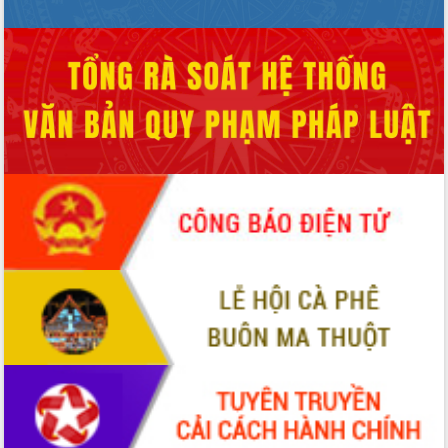
Chuyển đổi số 'mở đường' cho nông
nghiệp Đắk Lắk tăng trưởng bứt phá
Triển khai đồng bộ đo đạc, lập hồ sơ
địa chính, hoàn thiện cơ sở dữ liệu đất
đai
Ứng dụng sinh trắc học - Bước tiến
trong hành trình chuyển đổi số tại Đắk
Lắk
Đắk Lắk nâng cao hiệu quả công tác
Đảng từ Sổ tay đảng viên điện tử
Đắk Lắk đẩy mạnh nuôi biển công
nghệ, hướng tới phát triển thủy sản
bền vững
Tập huấn nâng cao năng lực triển khai
chuyển đổi số cho cán bộ, công chức
cấp xã
Đắk Lắk phát động hưởng ứng Ngày
Quyền của người tiêu dùng Việt Nam
2026
Đẩy mạnh cải cách hành chính, quyết
tâm đạt được mục tiêu tăng trưởng