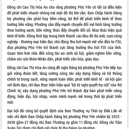
Tháo gỡ những vướng mắc, đẩy mạnh
Đồng chí Cao Thị Hòa An cho rằng phường Phú Yên có tất cả điều kiện
công tác cải cách thủ tục hành chính
để phát triển nhanh chóng mà một đô thị lớn cần. Ban Chấp hành Đảng
tại Trung tâm Phục vụ hành chính
bộ phường cần phát huy tiềm năng, lợi thế để phát triển kinh tế theo
công tỉnh
hướng bền vững. Phường cần đẩy mạnh chuyển đổi mô hình tăng trưởng
Đắk Lắk: Tôn vinh 46 giải pháp tại Hội
theo hướng xanh, bền vững; thúc đẩy chuyển đổi số; khai thác hiệu quả
thi Sáng tạo Kỹ thuật 2024 - 2025
kinh tế biển. Đồng thời tập trung hình thành các khu đô thị mới, cụm công
nghiệp - thương mại hiện đại; chủ động thu hút mạnh mẽ vốn đầu tư FDI,
Đắk Lắk rà soát, điều chỉnh Đề án 190
đưa phường Phú Yên trở thành cực tăng trưởng thu hút FDI của tỉnh.
về phát triển nuôi trồng thủy sản
Quan tâm hơn nữa đến công tác an sinh xã hội, giảm nghèo bền vững,
Phó Chủ tịch UBND tỉnh Đắk Lắk
chăm sóc sức khỏe Nhân dân, phát triển văn hóa, giáo dục.
Trương Công Thái kiểm tra thực địa
Dự án cao tốc Khánh Hòa - Buôn Ma
Đồng chí Cao Thị Hòa An cũng đề nghị Đảng bộ phường Phú Yên tiếp tục
Thuột
giữ vững đoàn kết; tăng cường công tác xây dựng Đảng và hệ thống
chính trị trong sạch, vững mạnh toàn diện; phát triển kinh tế - xã hội gắn
Định vị cà phê Việt Nam như một “di
với lãnh đạo, chỉ đạo thực hiện hiệu quả “bộ tứ nghị quyết trụ cột” của Bộ
sản sống” trong dòng chảy toàn cầu
Chính trị; xây dựng phường Phú Yên trở thành địa bàn phát triển năng
Xây dựng nông thôn mới: Nâng cao đời
động, hiện đại, hội nhập, vươn mình mạnh mẽ trong thời kỳ phát triển
sống người dân từ những mô hình thiết
mới.
thực
Đại hội đã công bố quyết định của Ban Thường vụ Tỉnh ủy Đắk Lắk về
Quyết liệt tháo gỡ vướng mắc, đẩy
việc chỉ định Ban Chấp hành Đảng bộ phường Phú Yên nhiệm kỳ 2025 -
nhanh tiến độ các dự án trọng điểm
2030 gồm 27 đồng chí, Ban Thường vụ gồm 11 đồng chí. Đồng chí Trần
trong Khu kinh tế Nam Phú Yên
Xuân Túc được chỉ định giữ chức Bí thư Đảng ủy phường.