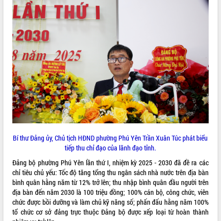
phá cơ chế - Hợp tác công tư
Đề án 06 tạo bước ngoặt đột phá trong
cải cách hành chính tỉnh Đắk Lắk
Kết nối tour, đẩy mạnh chuyển đổi số
để phát triển du lịch Đắk Lắk
Khởi động Dự án Đầu tư xây dựng hạ
tầng kỹ thuật Cụm công nghiệp Tân
Tiến
Gặp mặt các cơ quan báo chí nhân Kỷ
niệm 101 năm Ngày Báo chí Cách
mạng Việt Nam
Đắk Lắk sơ kết 4 năm triển khai thực
hiện Đề án 06 của Chính phủ
Bí thư Đảng ủy, Chủ tịch HĐND phường Phú Yên Trần Xuân Túc phát biểu
tiếp thu chỉ đạo của lãnh đạo tỉnh.
Họp báo thông tin về Hội nghị Công bố
Quy hoạch và Xúc tiến đầu tư tỉnh Đắk
Đảng bộ phường Phú Yên lần thứ I, nhiệm kỳ 2025 - 2030 đã đề ra các
Lắk
chỉ tiêu chủ yếu: Tốc độ tăng tổng thu ngân sách nhà nước trên địa bàn
Khơi thông điểm nghẽn, đẩy nhanh
bình quân hằng năm từ 12% trở lên; thu nhập bình quân đầu người trên
giải ngân vốn khắc phục thiên tai
địa bàn đến năm 2030 là 100 triệu đồng; 100% cán bộ, công chức, viên
chức được bồi dưỡng và làm chủ kỹ năng số; phấn đấu hằng năm 100%
HĐND tỉnh thông qua điều chỉnh Quy
tổ chức cơ sở đảng trực thuộc Đảng bộ được xếp loại từ hoàn thành
hoạch tỉnh thời kỳ 2021-2030