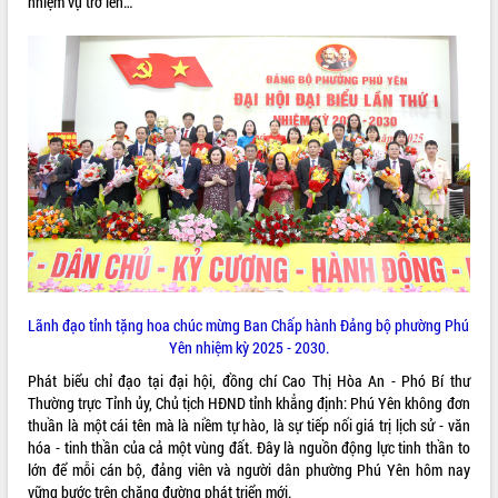
nhiệm vụ trở lên…
Hội thảo góp ý hồ sơ điều chỉnh quy
hoạch tỉnh Đắk Lắk thời kỳ 2021-2030,
tầm nhìn đến năm 2050
Nâng cao hiệu quả hoạt động của các
doanh nghiệp nhà nước
Hội nghị triển khai kết nối mạng
truyền số liệu chuyên dùng phục vụ cơ
quan Đảng, Nhà nước
Lễ phát động chuỗi hoạt động chung
tay làm sạch môi trường
Xã Ea Kar bước chuyển mình trong
công tác cải cách hành chính mô hình
mới
UBND tỉnh họp báo định kỳ tháng 4
Lãnh đạo tỉnh tặng hoa chúc mừng Ban Chấp hành Đảng bộ phường Phú
năm 2026
Yên nhiệm kỳ 2025 - 2030.
Hội thảo khoa học “Giải pháp thúc đẩy
Phát biểu chỉ đạo tại đại hội, đồng chí Cao Thị Hòa An - Phó Bí thư
phát triển nền kinh tế xanh tại tỉnh
Thường trực Tỉnh ủy, Chủ tịch HĐND tỉnh khẳng định: Phú Yên không đơn
Đắk Lắk”
thuần là một cái tên mà là niềm tự hào, là sự tiếp nối giá trị lịch sử - văn
Tăng cường giám sát, đôn đốc thực
hóa - tinh thần của cả một vùng đất. Đây là nguồn động lực tinh thần to
hiện nhiệm vụ quản lý tài sản công
lớn để mỗi cán bộ, đảng viên và người dân phường Phú Yên hôm nay
hàng tuần
vững bước trên chặng đường phát triển mới.