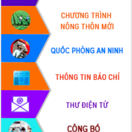
hai con số trong năm 2026
Tổ chức trang trọng Lễ hội Đền thờ
Lương Văn Chánh năm 2026
Phó Bí thư Tỉnh ủy Đắk Lắk Đỗ Hữu
Huy giữ chức Bí thư Đảng ủy Ủy Ban
Nhân dân tỉnh
Bệnh án điện tử thúc đẩy chuyển đổi
số y tế tại Đắk Lắk
Chuyển đổi số thư viện: Mở rộng
không gian tri thức trong thời đại số
Đánh giá, rút kinh nghiệm công tác tổ
chức diễn tập trước ngày bầu cử
Chương trình “Gặp gỡ hữu nghị –
Friendship Meeting New Year 2026”
Bầu cử Quốc hội và HĐND: Cử tri Đắk
Lắk gửi gắm niềm tin, kỳ vọng vào lá
phiếu
Đắk Lắk sẵn sàng các điều kiện cho
Ngày hội bầu cử đại biểu Quốc hội
khóa XVI và HĐND các cấp nhiệm kỳ