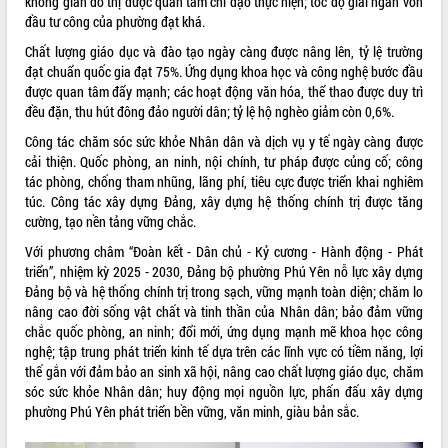
không gian đô thị được quan tâm chỉ đạo thực hiện; tốc độ giải ngân vốn
phát triển mới
đầu tư công của phường đạt khá.
Thường trực HĐND tỉnh Đắk Lắk gặp
Chất lượng giáo dục và đào tạo ngày càng được nâng lên, tỷ lệ trường
mặt Đoàn chuyên gia y tế TP. Hồ Chí
đạt chuẩn quốc gia đạt 75%. Ứng dụng khoa học và công nghệ bước đầu
Minh
được quan tâm đẩy mạnh; các hoạt động văn hóa, thể thao được duy trì
THỐNG KÊ TRUY CẬP
Lễ truy điệu và an táng hài cốt liệt sĩ
đều đặn, thu hút đông đảo người dân; tỷ lệ hộ nghèo giảm còn 0,6%.
tại Nghĩa trang Liệt sĩ xã Sơn Hòa
Hôm nay:
30911
Công tác chăm sóc sức khỏe Nhân dân và dịch vụ y tế ngày càng được
Bàn giải pháp tháo gỡ khó khăn trong
Tất cả:
66076234
cải thiện. Quốc phòng, an ninh, nội chính, tư pháp được củng cố; công
xuất khẩu sầu riêng và triển khai quy
tác phòng, chống tham nhũng, lãng phí, tiêu cực được triển khai nghiêm
định EUDR
túc. Công tác xây dựng Đảng, xây dựng hệ thống chính trị được tăng
Thứ trưởng Bộ Nông nghiệp và Môi
cường, tạo nền tảng vững chắc.
trường Nguyễn Hoàng Hiệp khảo sát
Với phương châm “Đoàn kết - Dân chủ - Kỷ cương - Hành động - Phát
vùng trồng và doanh nghiệp đóng gói
triển”, nhiệm kỳ 2025 - 2030, Đảng bộ phường Phú Yên nỗ lực xây dựng
sầu riêng tại Đắk Lắk
Đảng bộ và hệ thống chính trị trong sạch, vững mạnh toàn diện; chăm lo
Trình diễn nghệ thuật chế biến các
nâng cao đời sống vật chất và tinh thần của Nhân dân; bảo đảm vững
món ăn từ sầu riêng
chắc quốc phòng, an ninh; đổi mới, ứng dụng mạnh mẽ khoa học công
Đắk Lắk công bố Quy hoạch và xúc
nghệ; tập trung phát triển kinh tế dựa trên các lĩnh vực có tiềm năng, lợi
tiến đầu tư tỉnh
thế gắn với đảm bảo an sinh xã hội, nâng cao chất lượng giáo dục, chăm
sóc sức khỏe Nhân dân; huy động mọi nguồn lực, phấn đấu xây dựng
Ngành cá ngừ Đắk Lắk chủ động thích
phường Phú Yên phát triển bền vững, văn minh, giàu bản sắc.
ứng để giữ vững thị trường xuất khẩu
Diễn đàn Kinh tế tư nhân Việt Nam đột