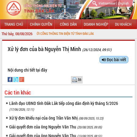
|
Vietnamese
English
TRANG CHỦ
CHÍNH QUYỀN
CÔNG DÂN
DOANH NGHIỆP
DU KHÁCH
Thứ bảy, 08/08/2026
CHÀO MỪNG ĐẾN VỚI CỔNG THÔNG TIN ĐIỆN TỬ TỈNH ĐẮK LẮK
GIỚI THIỆU
Xử lý đơn của bà Nguyễn Thị Minh
(26/12/2024, 09:51)
LÃNH ĐẠO UBND TỈNH
Đọc bài viết
Nội dung chi tiết
tại đây
TIN TỨC SỰ KIỆN
In
SỞ, BAN, NGÀNH
Các tin khác
UBND CÁC XÃ, PHƯỜNG
Lãnh đạo UBND tỉnh Đắk Lắk tiếp công dân định kỳ tháng 5/2026
THÔNG TIN CHỈ ĐẠO ĐIỀU HÀNH
(17/06/2026, 13:11)
Xử lý đơn khiếu nại của ông Trần Văn Nhị
(08/09/2025, 15:23)
HỆ THỐNG VĂN BẢN
Giải quyết đơn của ông Nguyễn Văn Thu
(20/08/2025, 09:05)
VĂN BẢN HĐND TỈNH
Giải quyết đơn của ông Nguyễn Văn Thu
(13/08/2025, 08:51)