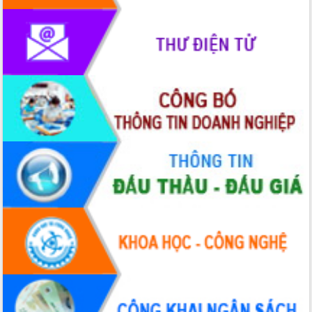
món ăn từ sầu riêng
Đắk Lắk công bố Quy hoạch và xúc
tiến đầu tư tỉnh
Ngành cá ngừ Đắk Lắk chủ động thích
ứng để giữ vững thị trường xuất khẩu
Diễn đàn Kinh tế tư nhân Việt Nam đột
phá cơ chế - Hợp tác công tư
Đề án 06 tạo bước ngoặt đột phá trong
cải cách hành chính tỉnh Đắk Lắk
Kết nối tour, đẩy mạnh chuyển đổi số
để phát triển du lịch Đắk Lắk
Khởi động Dự án Đầu tư xây dựng hạ
tầng kỹ thuật Cụm công nghiệp Tân
Tiến
Gặp mặt các cơ quan báo chí nhân Kỷ
niệm 101 năm Ngày Báo chí Cách
mạng Việt Nam
Đắk Lắk sơ kết 4 năm triển khai thực
hiện Đề án 06 của Chính phủ
Họp báo thông tin về Hội nghị Công bố