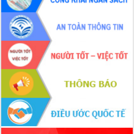
Quy hoạch và Xúc tiến đầu tư tỉnh Đắk
Lắk
Khơi thông điểm nghẽn, đẩy nhanh
giải ngân vốn khắc phục thiên tai
HĐND tỉnh thông qua điều chỉnh Quy
hoạch tỉnh thời kỳ 2021-2030
Hội thảo góp ý hồ sơ điều chỉnh quy
hoạch tỉnh Đắk Lắk thời kỳ 2021-2030,
tầm nhìn đến năm 2050
Nâng cao hiệu quả hoạt động của các
doanh nghiệp nhà nước
Hội nghị triển khai kết nối mạng
truyền số liệu chuyên dùng phục vụ cơ
quan Đảng, Nhà nước
Lễ phát động chuỗi hoạt động chung
tay làm sạch môi trường
Xã Ea Kar bước chuyển mình trong
công tác cải cách hành chính mô hình
mới
UBND tỉnh họp báo định kỳ tháng 4
năm 2026