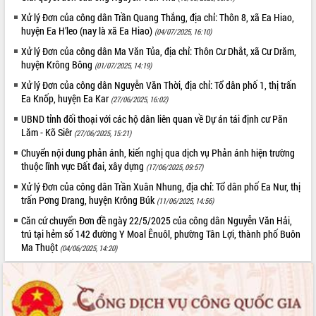
Xử lý Đơn của công dân Trần Quang Thắng, địa chỉ: Thôn 8, xã Ea Hiao,
ĐIỂM TIN VĂN BẢN
huyện Ea H’leo (nay là xã Ea Hiao)
(04/07/2025, 16:10)
QUY HOẠCH - KẾ HOẠCH
Xử lý Đơn của công dân Ma Văn Tủa, địa chỉ: Thôn Cư Dhắt, xã Cư Drăm,
huyện Krông Bông
(01/07/2025, 14:19)
Xử lý Đơn của công dân Nguyễn Văn Thời, địa chỉ: Tổ dân phố 1, thị trấn
Ea Knốp, huyện Ea Kar
(27/06/2025, 16:02)
UBND tỉnh đối thoại với các hộ dân liên quan về Dự án tái định cư Păn
Lăm - Kõ Siêr
(27/06/2025, 15:21)
Chuyển nội dung phản ánh, kiến nghị qua dịch vụ Phản ánh hiện trường
thuộc lĩnh vực Đất đai, xây dựng
(17/06/2025, 09:57)
Xử lý Đơn của công dân Trần Xuân Nhung, địa chỉ: Tổ dân phố Ea Nur, thị
trấn Pơng Drang, huyện Krông Búk
(11/06/2025, 14:56)
Căn cứ chuyển Đơn đề ngày 22/5/2025 của công dân Nguyễn Văn Hải,
trú tại hẻm số 142 đường Y Moal Ênuôl, phường Tân Lợi, thành phố Buôn
Ma Thuột
(04/06/2025, 14:20)