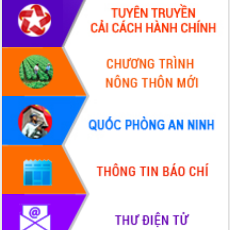
hai con số trong năm 2026
Tổ chức trang trọng Lễ hội Đền thờ
Lương Văn Chánh năm 2026
Phó Bí thư Tỉnh ủy Đắk Lắk Đỗ Hữu
Huy giữ chức Bí thư Đảng ủy Ủy Ban
Nhân dân tỉnh
Bệnh án điện tử thúc đẩy chuyển đổi
số y tế tại Đắk Lắk
Chuyển đổi số thư viện: Mở rộng
không gian tri thức trong thời đại số
Đánh giá, rút kinh nghiệm công tác tổ
chức diễn tập trước ngày bầu cử
Chương trình “Gặp gỡ hữu nghị –
Friendship Meeting New Year 2026”
Bầu cử Quốc hội và HĐND: Cử tri Đắk
Lắk gửi gắm niềm tin, kỳ vọng vào lá
phiếu
Đắk Lắk sẵn sàng các điều kiện cho
Ngày hội bầu cử đại biểu Quốc hội
khóa XVI và HĐND các cấp nhiệm kỳ