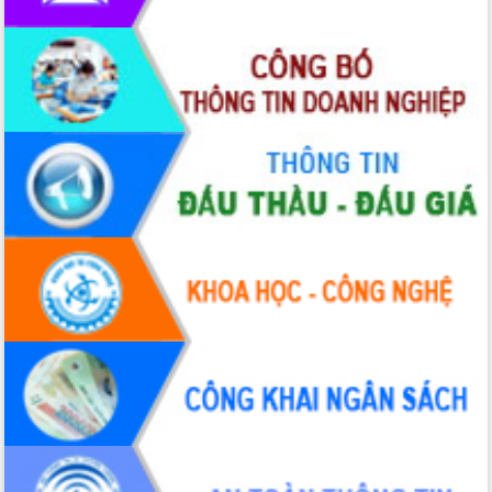
2026-2031
Đảm bảo cuộc bầu cử đại biểu Quốc
hội và đại biểu HĐND các cấp diễn ra
an toàn, hiệu quả, đúng quy định
Thủ tướng Chính phủ Phạm Minh Chính
kiểm tra, chỉ đạo hoàn thành các dự
án cao tốc và thăm khu tái định cư tại
Đắk Lắk
Sôi nổi Hội đua ngựa truyền thống Gò
Thì Thùng mừng Xuân Bính Ngọ 2026
Lãnh đạo tỉnh dâng hương tưởng niệm
tại Đập Đồng Cam đầu Xuân Bính Ngọ
Ngành nông nghiệp phấn đấu tăng
trưởng đạt 5,86% trong năm 2026
UBND tỉnh Đắk Lắk triển khai công tác
quốc phòng, quân sự địa phương năm
2026
Đắk Lắk tập trung toàn lực khắc phục
tồn tại IUU, sẵn sàng làm việc với
Đoàn thanh tra EC
Chủ tịch UBND tỉnh Tạ Anh Tuấn thăm,