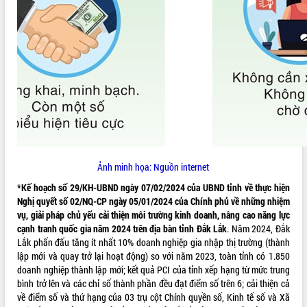
Hội thảo góp ý hồ sơ điều chỉnh quy
hoạch tỉnh Đắk Lắk thời kỳ 2021-2030,
tầm nhìn đến năm 2050
Nâng cao hiệu quả hoạt động của các
doanh nghiệp nhà nước
Hội nghị triển khai kết nối mạng
truyền số liệu chuyên dùng phục vụ cơ
quan Đảng, Nhà nước
Lễ phát động chuỗi hoạt động chung
tay làm sạch môi trường
Xã Ea Kar bước chuyển mình trong
Ảnh minh họa: Nguồn internet
công tác cải cách hành chính mô hình
mới
*Kế hoạch số 29/KH-UBND ngày 07/02/2024 của UBND tỉnh về thực hiện
UBND tỉnh họp báo định kỳ tháng 4
Nghị quyết số 02/NQ-CP ngày 05/01/2024 của Chính phủ về những nhiệm
năm 2026
vụ, giải pháp chủ yếu cải thiện môi trường kinh doanh, nâng cao năng lực
cạnh tranh quốc gia năm 2024 trên địa bàn tỉnh Đắk Lắk
. Năm 2024, Đắk
Hội thảo khoa học “Giải pháp thúc đẩy
Lắk phấn đấu tăng ít nhất 10% doanh nghiệp gia nhập thị trường (thành
phát triển nền kinh tế xanh tại tỉnh
lập mới và quay trở lại hoạt động) so với năm 2023, toàn tỉnh có 1.850
Đắk Lắk”
doanh nghiệp thành lập mới; kết quả PCI của tỉnh xếp hạng từ mức trung
Tăng cường giám sát, đôn đốc thực
bình trở lên và các chỉ số thành phần đều đạt điểm số trên 6; cải thiện cả
hiện nhiệm vụ quản lý tài sản công
về điểm số và thứ hạng của 03 trụ cột Chính quyền số, Kinh tế số và Xã
hàng tuần