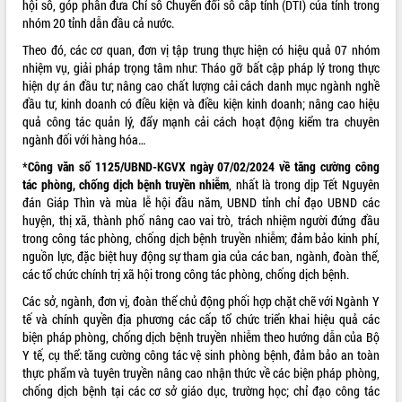
hội số, góp phần đưa Chỉ số Chuyển đổi số cấp tỉnh (DTI) của tỉnh trong
Tháo gỡ những vướng mắc, đẩy mạnh
nhóm 20 tỉnh dẫn đầu cả nước.
công tác cải cách thủ tục hành chính
Theo đó, các cơ quan, đơn vị tập trung thực hiện có hiệu quả 07 nhóm
tại Trung tâm Phục vụ hành chính
nhiệm vụ, giải pháp trọng tâm như: Tháo gỡ bất cập pháp lý trong thực
công tỉnh
hiện dự án đầu tư; nâng cao chất lượng cải cách danh mục ngành nghề
Đắk Lắk: Tôn vinh 46 giải pháp tại Hội
đầu tư, kinh doanh có điều kiện và điều kiện kinh doanh; nâng cao hiệu
thi Sáng tạo Kỹ thuật 2024 - 2025
quả công tác quản lý, đẩy mạnh cải cách hoạt động kiểm tra chuyên
Đắk Lắk rà soát, điều chỉnh Đề án 190
ngành đối với hàng hóa…
về phát triển nuôi trồng thủy sản
*Công văn số 1125/UBND-KGVX ngày 07/02/2024 về tăng cường công
Phó Chủ tịch UBND tỉnh Đắk Lắk
tác phòng, chống dịch bệnh truyền nhiễm
, nhất là trong dịp Tết Nguyên
Trương Công Thái kiểm tra thực địa
đán Giáp Thìn và mùa lễ hội đầu năm, UBND tỉnh chỉ đạo UBND các
Dự án cao tốc Khánh Hòa - Buôn Ma
huyện, thị xã, thành phố nâng cao vai trò, trách nhiệm người đứng đầu
Thuột
trong công tác phòng, chống dịch bệnh truyền nhiễm; đảm bảo kinh phí,
Định vị cà phê Việt Nam như một “di
nguồn lực, đặc biệt huy động sự tham gia của các ban, ngành, đoàn thể,
sản sống” trong dòng chảy toàn cầu
các tổ chức chính trị xã hội trong công tác phòng, chống dịch bệnh.
Xây dựng nông thôn mới: Nâng cao đời
Các sở, ngành, đơn vị, đoàn thể chủ động phối hợp chặt chẽ với Ngành Y
sống người dân từ những mô hình thiết
tế và chính quyền địa phương các cấp tổ chức triển khai hiệu quả các
thực
biện pháp phòng, chống dịch bệnh truyền nhiễm theo hướng dẫn của Bộ
Quyết liệt tháo gỡ vướng mắc, đẩy
Y tế, cụ thể: tăng cường công tác vệ sinh phòng bệnh, đảm bảo an toàn
nhanh tiến độ các dự án trọng điểm
thực phẩm và tuyên truyền nâng cao nhận thức về các biện pháp phòng,
trong Khu kinh tế Nam Phú Yên
chống dịch bệnh tại các cơ sở giáo dục, trường học; chỉ đạo công tác