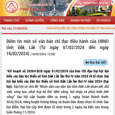
|
Vietnamese
English
TRANG CHỦ
CHÍNH QUYỀN
CÔNG DÂN
DOANH NGHIỆP
DU KHÁCH
Thứ sáu, 07/08/2026
CHÀO MỪNG ĐẾN VỚI CỔNG THÔNG TIN ĐIỆN TỬ TỈNH ĐẮK LẮK
GIỚI THIỆU
Điểm tin một số văn bản chỉ đạo điều hành của UBND
tỉnh Đắk Lắk (Từ ngày 07/02/2024 đến ngày
LÃNH ĐẠO UBND TỈNH
16/02/2024)
(16/02/2024, 13:58)
TIN TỨC SỰ KIỆN
Đọc bài viết
SỞ, BAN, NGÀNH
*Kế hoạch số 28/KH-BCĐ ngày 01/02/2024 của Ban Chỉ đạo Đại hội đại
biểu các dân tộc thiểu số tỉnh Đắk Lắk lần thứ IV năm 2024 về tổ chức Đại
UBND CÁC XÃ, PHƯỜNG
hội đại biểu các dân tộc thiểu số tỉnh Đắk Lắk lần thứ IV năm 2024 (Đại
hội).
Đại hội có chủ đề
“Nhân dân các dân tộc tỉnh Đắk Lắk đoàn kết, đổi
THÔNG TIN CHỈ ĐẠO ĐIỀU HÀNH
mới, sáng tạo, phát huy lợi thế, tiềm năng, hội nhập và phát triển bền
vững”
. Đại hội cấp huyện diễn ra trong 1 ngày, hoàn thành trước
HỆ THỐNG VĂN BẢN
30/6/2024, riêng huyện Krông Năng và Buôn Đôn được chọn tổ chức Đại
hội điểm; Đại hội cấp tỉnh được tổ chức trong 2 ngày, dự kiến vào trung
VĂN BẢN HĐND TỈNH
tuần tháng 11/2024.