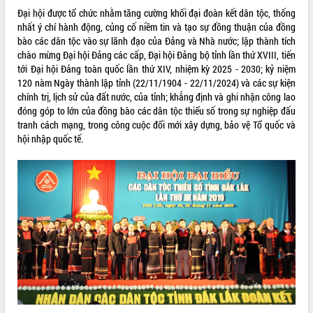
Đại hội được tổ chức nhằm tăng cường khối đại đoàn kết dân tộc, thống
ĐIỂM TIN VĂN BẢN
nhất ý chí hành động, củng cố niềm tin và tạo sự đồng thuận của đồng
bào các dân tộc vào sự lãnh đạo của Đảng và Nhà nước; lập thành tích
QUY HOẠCH - KẾ HOẠCH
chào mừng Đại hội Đảng các cấp, Đại hội Đảng bộ tỉnh lần thứ XVIII, tiến
tới Đại hội Đảng toàn quốc lần thứ XIV, nhiệm kỳ 2025 - 2030; kỷ niệm
120 nàm Ngày thành lập tỉnh (22/11/1904 - 22/11/2024) và các sự kiện
chính trị, lịch sử của đất nước, của tỉnh; khẳng định và ghi nhận công lao
đóng góp to lớn của đồng bào các dân tộc thiểu số trong sự nghiệp đấu
tranh cách mạng, trong công cuộc đổi mới xây dựng, bảo vệ Tổ quốc và
hội nhập quốc tế.