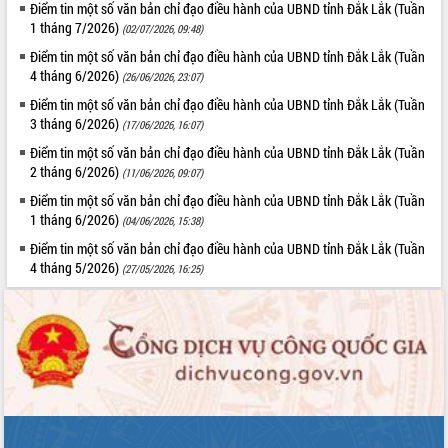
Điểm tin một số văn bản chỉ đạo điều hành của UBND tỉnh Đắk Lắk (Tuần
Tập huấn ứng dụng trí tuệ nhân tạo (AI)
1 tháng 7/2026)
(02/07/2026, 09:48)
trong thương mại điện tử năm 2026
Điểm tin một số văn bản chỉ đạo điều hành của UBND tỉnh Đắk Lắk (Tuần
Đoàn đại biểu Quốc hội tỉnh Đắk Lắk
4 tháng 6/2026)
trao đổi thông tin trước Kỳ họp thứ
(26/06/2026, 23:07)
nhất, Quốc hội khóa XVI
Điểm tin một số văn bản chỉ đạo điều hành của UBND tỉnh Đắk Lắk (Tuần
Quyết liệt cải cách hành chính, khơi
3 tháng 6/2026)
(17/06/2026, 16:07)
thông nguồn lực phát triển
Điểm tin một số văn bản chỉ đạo điều hành của UBND tỉnh Đắk Lắk (Tuần
Nâng cao hiệu lực, hiệu quả HĐND
2 tháng 6/2026)
(11/06/2026, 09:07)
tỉnh thông qua hiện đại hóa hành chính
Điểm tin một số văn bản chỉ đạo điều hành của UBND tỉnh Đắk Lắk (Tuần
Xã Ea Phê gắn cải cách hành chính với
1 tháng 6/2026)
(04/06/2026, 15:38)
chuyển đổi số
Điểm tin một số văn bản chỉ đạo điều hành của UBND tỉnh Đắk Lắk (Tuần
Phó Chủ tịch Thường trực UBND tỉnh
4 tháng 5/2026)
(27/05/2026, 16:25)
Hồ Thị Nguyên Thảo làm việc tại Trung
tâm Phục vụ hành chính công xã Ea
Phê
Xây dựng nền hành chính số đồng
hành cùng nông dân dân, doanh nghiệp
Giai đoạn 2026-2030, Đắk Lắk phấn
đấu có 77% xã đạt chuẩn nông thôn
mới