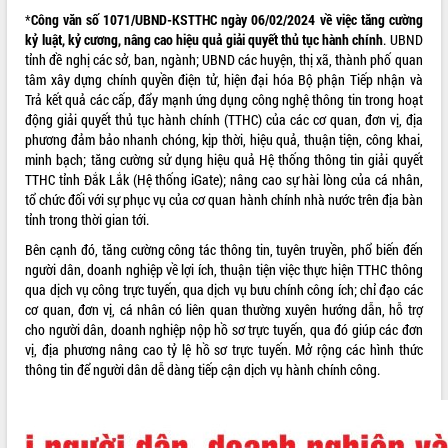
phát triển mới
*
Công văn số 1071/UBND-KSTTHC ngày 06/02/2024 về việc tăng cường
kỷ luật, kỷ cương, nâng cao hiệu quả giải quyết thủ tục hành chính
. UBND
Thường trực HĐND tỉnh Đắk Lắk gặp
tỉnh đề nghị các sở, ban, ngành; UBND các huyện, thị xã, thành phố quan
mặt Đoàn chuyên gia y tế TP. Hồ Chí
tâm xây dựng chính quyền điện tử, hiện đại hóa Bộ phận Tiếp nhận và
Minh
Trả kết quả các cấp, đẩy mạnh ứng dụng công nghệ thông tin trong hoạt
Lễ truy điệu và an táng hài cốt liệt sĩ
động giải quyết thủ tục hành chính (TTHC) của các cơ quan, đơn vị, địa
tại Nghĩa trang Liệt sĩ xã Sơn Hòa
phương đảm bảo nhanh chóng, kịp thời, hiệu quả, thuận tiện, công khai,
Bàn giải pháp tháo gỡ khó khăn trong
minh bạch; tăng cường sử dụng hiệu quả Hệ thống thông tin giải quyết
xuất khẩu sầu riêng và triển khai quy
TTHC tỉnh Đắk Lắk (Hệ thống iGate); nâng cao sự hài lòng của cá nhân,
định EUDR
tổ chức đối với sự phục vụ của cơ quan hành chính nhà nước trên địa bàn
Thứ trưởng Bộ Nông nghiệp và Môi
tỉnh trong thời gian tới.
trường Nguyễn Hoàng Hiệp khảo sát
Bên cạnh đó, tăng cường công tác thông tin, tuyên truyền, phổ biến đến
vùng trồng và doanh nghiệp đóng gói
người dân, doanh nghiệp về lợi ích, thuận tiện việc thực hiện TTHC thông
sầu riêng tại Đắk Lắk
qua dịch vụ công trực tuyến, qua dịch vụ bưu chính công ích; chỉ đạo các
Trình diễn nghệ thuật chế biến các
cơ quan, đơn vị, cá nhân có liên quan thường xuyên hướng dẫn, hỗ trợ
món ăn từ sầu riêng
cho người dân, doanh nghiệp nộp hồ sơ trực tuyến, qua đó giúp các đơn
Đắk Lắk công bố Quy hoạch và xúc
vị, địa phương nâng cao tỷ lệ hồ sơ trực tuyến. Mở rộng các hình thức
tiến đầu tư tỉnh
thông tin để người dân dễ dàng tiếp cận dịch vụ hành chính công.
Ngành cá ngừ Đắk Lắk chủ động thích
ứng để giữ vững thị trường xuất khẩu
Diễn đàn Kinh tế tư nhân Việt Nam đột