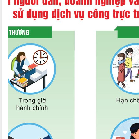
phá cơ chế - Hợp tác công tư
Đề án 06 tạo bước ngoặt đột phá trong
cải cách hành chính tỉnh Đắk Lắk
Kết nối tour, đẩy mạnh chuyển đổi số
để phát triển du lịch Đắk Lắk
Khởi động Dự án Đầu tư xây dựng hạ
tầng kỹ thuật Cụm công nghiệp Tân
Tiến
Gặp mặt các cơ quan báo chí nhân Kỷ
niệm 101 năm Ngày Báo chí Cách
mạng Việt Nam
Đắk Lắk sơ kết 4 năm triển khai thực
hiện Đề án 06 của Chính phủ
Họp báo thông tin về Hội nghị Công bố
Quy hoạch và Xúc tiến đầu tư tỉnh Đắk
Lắk
Khơi thông điểm nghẽn, đẩy nhanh
giải ngân vốn khắc phục thiên tai
HĐND tỉnh thông qua điều chỉnh Quy
hoạch tỉnh thời kỳ 2021-2030