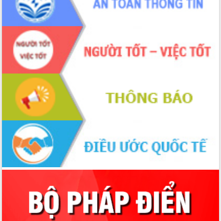
chúc mừng các bệnh viện nhân Ngày
Thầy thuốc Việt Nam
Rộn ràng lễ hội truyền thống Sông
nước Đà Nông lần thứ I năm 2026
Kỳ họp Chuyên đề lần thứ Năm, HĐND
tỉnh Đắk Lắk thông qua các nghị quyết
quan trọng
Thống nhất danh sách giới thiệu ứng
cử đại biểu Quốc hội khoá XVI và đại
biểu HĐND tỉnh Đắk Lắk, nhiệm kỳ
2026-2031
Phát động hai phong trào thi đua quan
trọng trong kỷ nguyên mới
Hội nghị lần thứ tư Ban Chỉ đạo công
tác bầu cử tỉnh Đắk Lắk
Hội nghị Báo cáo viên Trung ương
tháng 01/2026
Phó Thủ tướng Hồ Quốc Dũng đánh giá
cao kết quả Chiến dịch Quang Trung
tại Đắk Lắk