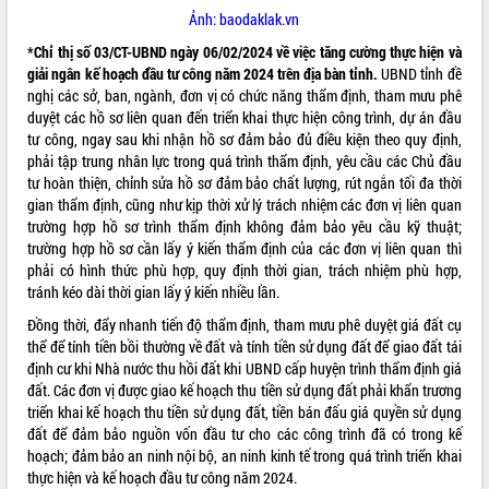
Ảnh: baodaklak.vn
VIDEO
*Chỉ thị số 03/CT-UBND ngày 06/02/2024 về việc tăng cường thực hiện và
Loading the player...
giải ngân kế hoạch đầu tư công năm 2024 trên địa bàn tỉnh.
UBND tỉnh đề
nghị các sở, ban, ngành, đơn vị có chức năng thẩm định, tham mưu phê
Khám bệnh, cấp phát thuốc miễn phí
duyệt các hồ sơ liên quan đến triển khai thực hiện công trình, dự án đầu
và tặng quà người dân xã Cư Pui
tư công, ngay sau khi nhận hồ sơ đảm bảo đủ điều kiện theo quy định,
Hội nghị UBND tỉnh Đắk Lắk thường kỳ
phải tập trung nhân lực trong quá trình thẩm định, yêu cầu các Chủ đầu
tháng 7/2026
tư hoàn thiện, chỉnh sửa hồ sơ đảm bảo chất lượng, rút ngắn tối đa thời
Lễ truy tặng danh hiệu “Bà Mẹ Việt
gian thẩm định, cũng như kịp thời xử lý trách nhiệm các đơn vị liên quan
Nam Anh hùng” và trao Huân chương
trường hợp hồ sơ trình thẩm định không đảm bảo yêu cầu kỹ thuật;
Lao động
trường hợp hồ sơ cần lấy ý kiến thẩm định của các đơn vị liên quan thì
ALBUM ẢNH
phải có hình thức phù hợp, quy định thời gian, trách nhiệm phù hợp,
UBND tỉnh Đắk Lắk triển khai nhiệm
tránh kéo dài thời gian lấy ý kiến nhiều lần.
vụ 6 tháng cuối năm 2026
Kỳ họp thứ Hai, Hội đồng nhân dân
Đồng thời, đẩy nhanh tiến độ thẩm định, tham mưu phê duyệt giá đất cụ
tỉnh khóa XI quyết nghị nhiều nội dung
thể để tính tiền bồi thường về đất và tính tiền sử dụng đất để giao đất tái
quan trọng
định cư khi Nhà nước thu hồi đất khi UBND cấp huyện trình thẩm định giá
đất. Các đơn vị được giao kế hoạch thu tiền sử dụng đất phải khẩn trương
Bí thư Tỉnh ủy Lương Nguyễn Minh
triển khai kế hoạch thu tiền sử dụng đất, tiền bán đấu giá quyền sử dụng
Triết thăm, tặng quà người có công với
đất để đảm bảo nguồn vốn đầu tư cho các công trình đã có trong kế
cách mạng
hoạch; đảm bảo an ninh nội bộ, an ninh kinh tế trong quá trình triển khai
Rà soát, hoàn thiện hệ thống thiết chế
thực hiện và kế hoạch đầu tư công năm 2024.
văn hóa, thể thao đáp ứng yêu cầu