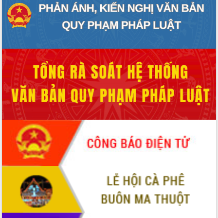
Chuyển đổi số 'mở đường' cho nông
nghiệp Đắk Lắk tăng trưởng bứt phá
Triển khai đồng bộ đo đạc, lập hồ sơ
địa chính, hoàn thiện cơ sở dữ liệu đất
đai
Ứng dụng sinh trắc học - Bước tiến
trong hành trình chuyển đổi số tại Đắk
Lắk
Đắk Lắk nâng cao hiệu quả công tác
Đảng từ Sổ tay đảng viên điện tử
Đắk Lắk đẩy mạnh nuôi biển công
nghệ, hướng tới phát triển thủy sản
bền vững
Tập huấn nâng cao năng lực triển khai
chuyển đổi số cho cán bộ, công chức
cấp xã
Đắk Lắk phát động hưởng ứng Ngày
Quyền của người tiêu dùng Việt Nam
2026
Đẩy mạnh cải cách hành chính, quyết
tâm đạt được mục tiêu tăng trưởng