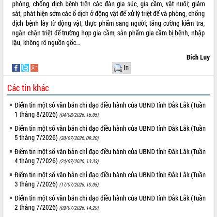
Hòn Yến phát triển du lịch gắn với bảo
phòng, chống dịch bệnh trên các đàn gia súc, gia cầm, vật nuôi; giám
tồn biển
sát, phát hiện sớm các ổ dịch ở động vật để xử lý triệt để và phòng, chống
dịch bệnh lây từ động vật, thực phẩm sang người; tăng cường kiểm tra,
Lấy ý kiến điều chỉnh Quy hoạch tỉnh
ngăn chặn triệt để trường hợp gia cầm, sản phẩm gia cầm bị bệnh, nhập
Đắk Lắk thời kỳ 2021-2030, tầm nhìn
lậu, không rõ nguồn gốc…
đến năm 2050
Phát động chiến dịch 30 ngày đêm
Bích Luy
giải phóng mặt bằng Tuyến đường bộ
In
ven biển
Các tin khác
Đắk Lắk nỗ lực thúc đẩy tăng trưởng
kinh tế từ 10% trở lên trong Quý
Điểm tin một số văn bản chỉ đạo điều hành của UBND tỉnh Đắk Lắk (Tuần
II/2026
1 tháng 8/2026)
(04/08/2026, 16:05)
Đắk Lắk ký kết thỏa thuận hợp tác về
Điểm tin một số văn bản chỉ đạo điều hành của UBND tỉnh Đắk Lắk (Tuần
chuyển đổi số giai đoạn 2026 – 2030
5 tháng 7/2026)
với Tập đoàn Bưu chính Viễn thông
(30/07/2026, 09:20)
Việt Nam
Điểm tin một số văn bản chỉ đạo điều hành của UBND tỉnh Đắk Lắk (Tuần
Thứ trưởng Bộ Y tế làm việc với tỉnh
4 tháng 7/2026)
(24/07/2026, 13:33)
Đắk Lắk về phát triển nhân lực y tế
Điểm tin một số văn bản chỉ đạo điều hành của UBND tỉnh Đắk Lắk (Tuần
cho trạm y tế cấp xã
3 tháng 7/2026)
(17/07/2026, 10:05)
Du lịch Đắk Lắk nâng tầm trải nghiệm
Điểm tin một số văn bản chỉ đạo điều hành của UBND tỉnh Đắk Lắk (Tuần
du khách thông qua Hệ thống cơ sở dữ
2 tháng 7/2026)
(09/07/2026, 14:29)
liệu và Bản đồ số