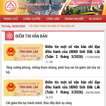
|
Vietnamese
English
TRANG CHỦ
CHÍNH QUYỀN
CÔNG DÂN
DOANH NGHIỆP
DU KHÁCH
Thứ bảy, 08/08/2026
CHÀO MỪNG ĐẾN VỚI CỔNG THÔNG TIN ĐIỆN TỬ TỈNH ĐẮK LẮK
GIỚI THIỆU
ĐIỂM TIN VĂN BẢN
LÃNH ĐẠO UBND TỈNH
Điểm tin một số văn bản chỉ đạo
điều hành của UBND tỉnh Đắk Lắk
TIN TỨC SỰ KIỆN
(Tuần 2 tháng 3/2026)
(11/03/2026,
11:15)
SỞ, BAN, NGÀNH
Tăng cường phòng, chống tham nhũng, phát huy vai trò giám sát của xã
hội
UBND CÁC XÃ, PHƯỜNG
Điểm tin một số văn bản chỉ đạo
THÔNG TIN CHỈ ĐẠO ĐIỀU HÀNH
điều hành của UBND tỉnh Đắk Lắk
(Tuần 1 tháng 3/2026)
(04/03/2026,
HỆ THỐNG VĂN BẢN
16:37)
Cắt giảm thủ tục hành chính, thúc đẩy dịch vụ công
VĂN BẢN HĐND TỈNH