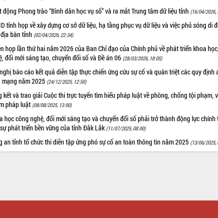
 động Phong trào “Bình dân học vụ số” và ra mắt Trung tâm dữ liệu tỉnh
(16/04/2026, 
 tỉnh họp về xây dựng cơ sở dữ liệu, hạ tầng phục vụ dữ liệu và việc phủ sóng di 
 địa bàn tỉnh
(02/04/2026, 22:34)
n họp lần thứ hai năm 2026 của Ban Chỉ đạo của Chính phủ về phát triển khoa học
, đổi mới sáng tạo, chuyển đổi số và Đề án 06
(28/03/2026, 18:05)
nghị báo cáo kết quả diễn tập thực chiến ứng cứu sự cố và quán triệt các quy định 
h mạng năm 2025
(24/12/2025, 12:50)
 kết và trao giải Cuộc thi trực tuyến tìm hiểu pháp luật về phòng, chống tội phạm, v
m pháp luật
(08/08/2025, 13:00)
 học công nghệ, đổi mới sáng tạo và chuyển đổi số phải trở thành động lực chính 
sự phát triển bền vững của tỉnh Đắk Lắk
(11/07/2025, 08:00)
 an tỉnh tổ chức thi diễn tập ứng phó sự cố an toàn thông tin năm 2025
(13/06/2025, 