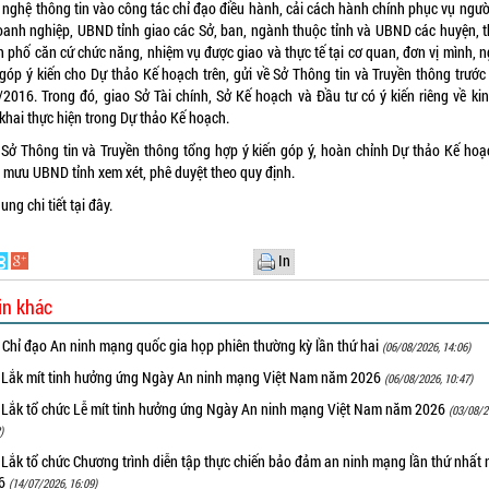
 nghệ thông tin vào công tác chỉ đạo điều hành, cải cách hành chính phục vụ ngườ
oanh nghiệp, UBND tỉnh giao các Sở, ban, ngành thuộc tỉnh và UBND các huyện, th
h phố căn cứ chức năng, nhiệm vụ được giao và thực tế tại cơ quan, đơn vị mình, n
 góp ý kiến cho Dự thảo Kế hoạch trên, gửi về Sở Thông tin và Truyền thông trước
/2016. Trong đó, giao Sở Tài chính, Sở Kế hoạch và Đầu tư có ý kiến riêng về kin
 khai thực hiện trong Dự thảo Kế hoạch.
 Sở Thông tin và Truyền thông tổng hợp ý kiến góp ý, hoàn chỉnh Dự thảo Kế hoạ
 mưu UBND tỉnh xem xét, phê duyệt theo quy định.
ung chi tiết
tại đây
.
In
in khác
 Chỉ đạo An ninh mạng quốc gia họp phiên thường kỳ lần thứ hai
(06/08/2026, 14:06)
 Lắk mít tinh hưởng ứng Ngày An ninh mạng Việt Nam năm 2026
(06/08/2026, 10:47)
 Lắk tổ chức Lễ mít tinh hưởng ứng Ngày An ninh mạng Việt Nam năm 2026
(03/08/2
)
 Lắk tổ chức Chương trình diễn tập thực chiến bảo đảm an ninh mạng lần thứ nhất
26
(14/07/2026, 16:09)