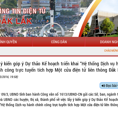
ÍNH QUYỀN
CÔNG DÂN
DOANH NGH
CHÀO MỪNG ĐẾN VỚI CỔN
 ý kiến góp ý Dự thảo Kế hoạch triển khai “Hệ thống Dịch vụ 
nh công trực tuyến tích hợp Một cửa điện tử liên thông Đắk 
3/2016, 19:58)
Đọc bài 
 09/3, UBND tỉnh ban hành Công văn số 1613/UBND-CN gửi các Sở, ban, ngành 
 và UBND các huyện, thị xã, thành phố về việc lấy ý kiến góp ý Dự thảo Kế hoạch 
 “Hệ thống Dịch vụ hành chính công trực tuyến tích hợp Một cửa điện tử liên thôn