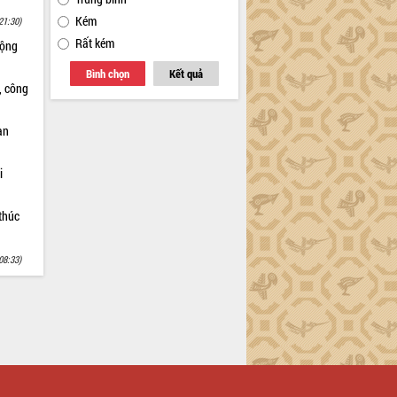
Kém
21:30)
Rất kém
động
Bình chọn
Kết quả
, công
an
i
thúc
08:33)