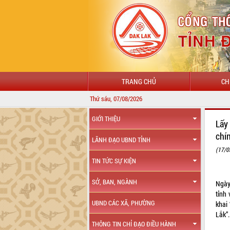
TRANG CHỦ
CH
Thứ sáu, 07/08/2026
GIỚI THIỆU
Lấy
chí
LÃNH ĐẠO UBND TỈNH
(17/0
TIN TỨC SỰ KIỆN
SỞ, BAN, NGÀNH
Ngày
tỉnh
UBND CÁC XÃ, PHƯỜNG
khai
Lắk”.
THÔNG TIN CHỈ ĐẠO ĐIỀU HÀNH