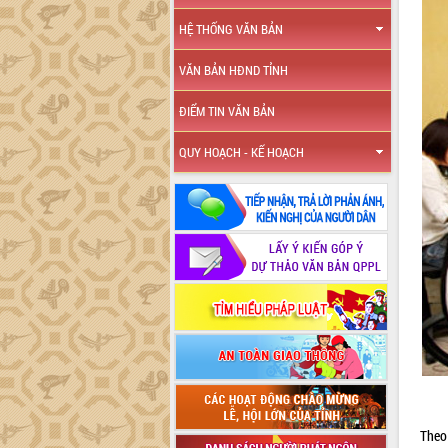
HỆ THỐNG VĂN BẢN
VĂN BẢN HĐND TỈNH
ĐIỂM TIN VĂN BẢN
QUY HOẠCH - KẾ HOẠCH
Theo 