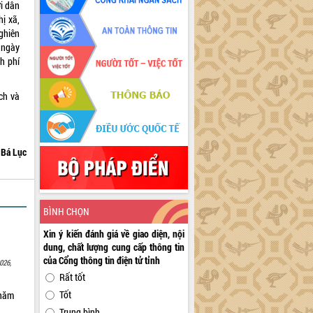
i dân
ị xã,
ghiên
 ngày
h phí
ch và
Bá Lục
BÌNH CHỌN
Xin ý kiến đánh giá về giao diện, nội
dung, chất lượng cung cấp thông tin
của Cổng thông tin điện tử tỉnh
026,
Rất tốt
Tốt
 năm
Trung bình