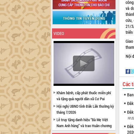
công
và d
thàn
cứu,
21/3
triển
VIDEO
Giao
tham
Nội d
Các t
Khám bệnh, cấp phát thuốc miễn phí
Ban
và tặng quà người dân xã Cư Pui
Đắk
Hội nghị UBND tỉnh Đắk Lắk thường kỳ
Đắk
tháng 7/2026
10:22
Lễ truy tặng danh hiệu “Bà Mẹ Việt
Nam Anh hùng” và trao Huân chương
Đắk
Lao động
20