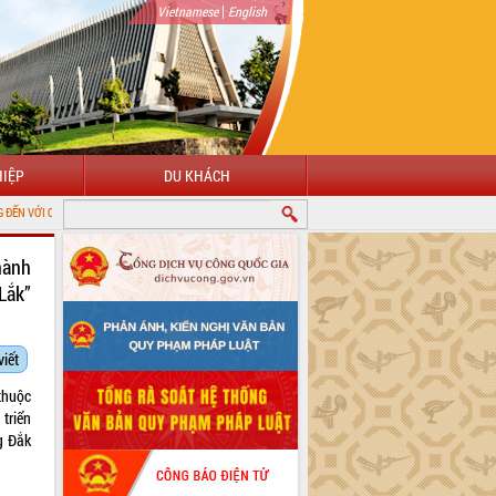
|
Vietnamese
English
IỆP
DU KHÁCH
G THÔNG TIN ĐIỆN TỬ TỈNH ĐẮK LẮK
hành
Lắk”
viết
thuộc
triển
g Đắk