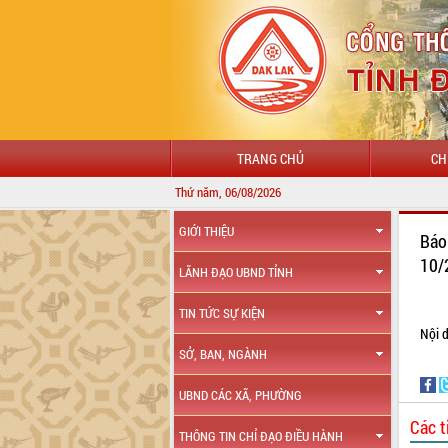
TRANG CHỦ
CH
Thứ năm, 06/08/2026
GIỚI THIỆU
Báo
10/
LÃNH ĐẠO UBND TỈNH
TIN TỨC SỰ KIỆN
Nội d
SỞ, BAN, NGÀNH
UBND CÁC XÃ, PHƯỜNG
Các t
THÔNG TIN CHỈ ĐẠO ĐIỀU HÀNH