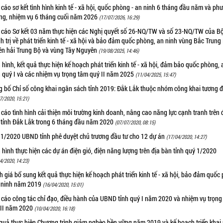
cáo sơ kết tình hình kinh tế - xã hội, quốc phòng - an ninh 6 tháng đầu năm và ph
ng, nhiệm vụ 6 tháng cuối năm 2026
(17/07/2026, 16:29)
 cáo Sơ kết 03 năm thực hiện các Nghị quyết số 26-NQ/TW và số 23-NQ/TW của B
h trị về phát triển kinh tế - xã hội và bảo đảm quốc phòng, an ninh vùng Bắc Trung
ên hải Trung Bộ và vùng Tây Nguyên
(19/08/2025, 14:46)
 hình, kết quả thực hiện kế hoạch phát triển kinh tế - xã hội, đảm bảo quốc phòng, 
 quý I và các nhiệm vụ trọng tâm quý II năm 2025
(11/04/2025, 15:47)
g bố Chỉ số công khai ngân sách tỉnh 2019: Đắk Lắk thuộc nhóm công khai tương đ
7/2020, 15:21)
cáo tình hình cải thiện môi trường kinh doanh, nâng cao năng lực cạnh tranh trên 
 tỉnh Đắk Lắk trong 6 tháng đầu năm 2020
(07/07/2020, 08:15)
 1/2020 UBND tỉnh phê duyệt chủ trương đầu tư cho 12 dự án
(17/04/2020, 14:27)
 hình thực hiện các dự án điện gió, điện năng lượng trên địa bàn tỉnh quý 1/2020
4/2020, 14:23)
 giá bổ sung kết quả thực hiện kế hoạch phát triển kinh tế - xã hội, bảo đảm quốc
n ninh năm 2019
(16/04/2020, 15:01)
 cáo công tác chỉ đạo, điều hành của UBND tỉnh quý I năm 2020 và nhiệm vụ trọng
 II năm 2020
(10/04/2020, 16:18)
 quả thực hiện Chương trình giảm nghèo bền vững năm 2019 và kế hoạch triển khai