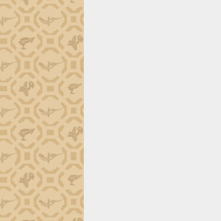
Đắk Lắk công bố Quy hoạch và xúc
tiến đầu tư tỉnh
Ngành cá ngừ Đắk Lắk chủ động thích
ứng để giữ vững thị trường xuất khẩu
Diễn đàn Kinh tế tư nhân Việt Nam đột
phá cơ chế - Hợp tác công tư
Đề án 06 tạo bước ngoặt đột phá trong
cải cách hành chính tỉnh Đắk Lắk
Kết nối tour, đẩy mạnh chuyển đổi số
để phát triển du lịch Đắk Lắk
Khởi động Dự án Đầu tư xây dựng hạ
tầng kỹ thuật Cụm công nghiệp Tân
Tiến
Gặp mặt các cơ quan báo chí nhân Kỷ
niệm 101 năm Ngày Báo chí Cách
mạng Việt Nam
Đắk Lắk sơ kết 4 năm triển khai thực
hiện Đề án 06 của Chính phủ
Họp báo thông tin về Hội nghị Công bố
Quy hoạch và Xúc tiến đầu tư tỉnh Đắk