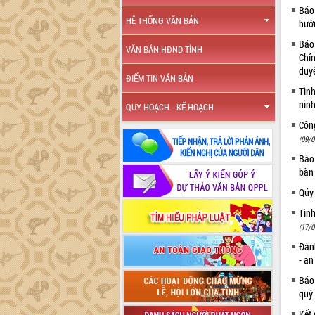
Báo 
HỆ THỐNG VĂN BẢN
hướ
Báo
VĂN BẢN HĐND TỈNH
Chín
duy
ĐIỂM TIN VĂN BẢN
Tình
ninh
QUY HOẠCH - KẾ HOẠCH
Côn
(09/0
Báo 
bàn
Qúy
Tình
(17/0
Đánh
- a
Báo
quý
Kết