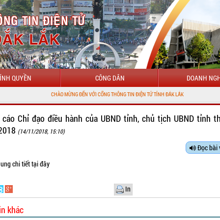
ÍNH QUYỀN
CÔNG DÂN
DOANH NGH
CHÀO MỪNG ĐẾN VỚI CỔNG THÔNG TIN ĐIỆN TỬ TỈNH ĐẮK LẮK
 cáo Chỉ đạo điều hành của UBND tỉnh, chủ tịch UBND tỉnh t
2018
(14/11/2018, 15:10)
Đọc bài 
ung chi tiết
tại đây
In
in khác