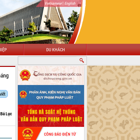
|
Vietnamese
English
IỆP
DU KHÁCH
háng
viết
Bá Lục