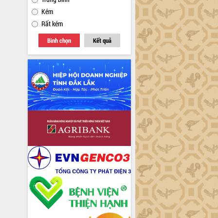
Kém
Rất kém
Bình chọn
Kết quả