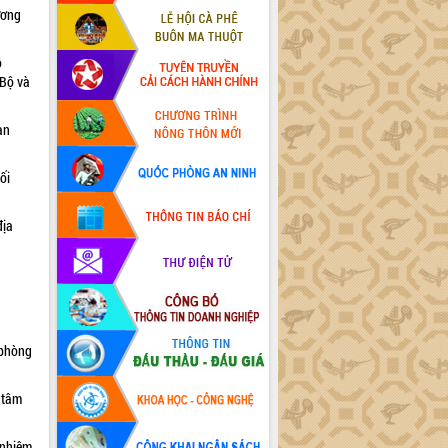
ương
ộ
 Bộ và
an
ối
địa
 phòng
 tâm
 nhiệm