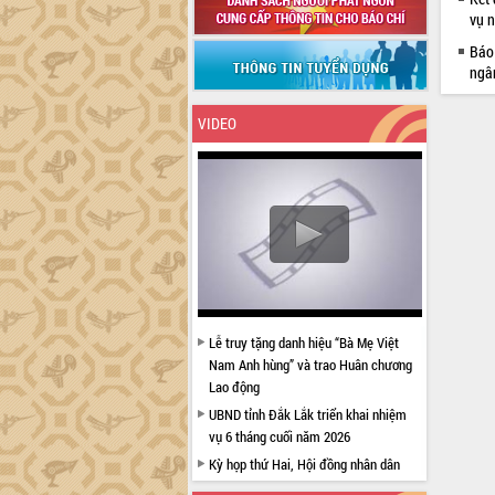
vụ 
Báo 
ngâ
VIDEO
Lễ truy tặng danh hiệu “Bà Mẹ Việt
Nam Anh hùng” và trao Huân chương
Lao động
UBND tỉnh Đắk Lắk triển khai nhiệm
vụ 6 tháng cuối năm 2026
Kỳ họp thứ Hai, Hội đồng nhân dân
tỉnh khóa XI quyết nghị nhiều nội dung