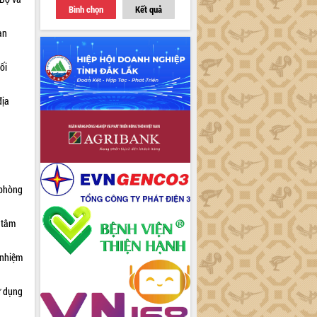
Bình chọn
Kết quả
an
ối
địa
 phòng
 tâm
 nhiệm
ử dụng