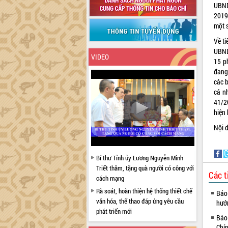
UBND
2019
một 
Về t
UBND
VIDEO
15 ph
đang
các b
cá n
41/2
hiện
Nội 
Bí thư Tỉnh ủy Lương Nguyễn Minh
Triết thăm, tặng quà người có công với
Các t
cách mạng
Rà soát, hoàn thiện hệ thống thiết chế
Báo 
văn hóa, thể thao đáp ứng yêu cầu
hướ
phát triển mới
Báo
Thường trực HĐND tỉnh Đắk Lắk gặp
Chín