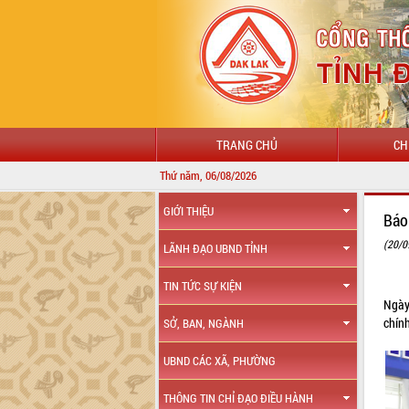
TRANG CHỦ
CH
Thứ năm, 06/08/2026
GIỚI THIỆU
Báo
(20/0
LÃNH ĐẠO UBND TỈNH
TIN TỨC SỰ KIỆN
Ngày
chín
SỞ, BAN, NGÀNH
UBND CÁC XÃ, PHƯỜNG
THÔNG TIN CHỈ ĐẠO ĐIỀU HÀNH