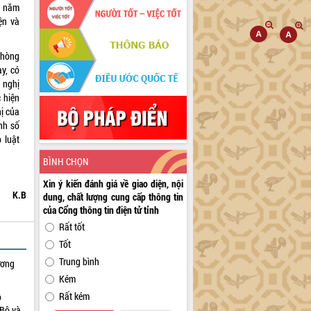
a năm
ện và
phòng
y, có
n nghị
 hiện
hị của
nh số
 luật
BÌNH CHỌN
Xin ý kiến đánh giá về giao diện, nội
K.B
dung, chất lượng cung cấp thông tin
của Cổng thông tin điện tử tỉnh
Rất tốt
Tốt
Trung bình
ương
Kém
Rất kém
ộ
 Bộ và