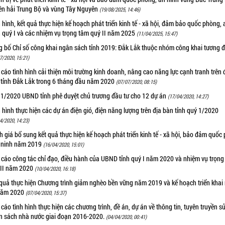
ên hải Trung Bộ và vùng Tây Nguyên
(19/08/2025, 14:46)
 hình, kết quả thực hiện kế hoạch phát triển kinh tế - xã hội, đảm bảo quốc phòng, 
 quý I và các nhiệm vụ trọng tâm quý II năm 2025
(11/04/2025, 15:47)
g bố Chỉ số công khai ngân sách tỉnh 2019: Đắk Lắk thuộc nhóm công khai tương đ
7/2020, 15:21)
cáo tình hình cải thiện môi trường kinh doanh, nâng cao năng lực cạnh tranh trên 
 tỉnh Đắk Lắk trong 6 tháng đầu năm 2020
(07/07/2020, 08:15)
 1/2020 UBND tỉnh phê duyệt chủ trương đầu tư cho 12 dự án
(17/04/2020, 14:27)
 hình thực hiện các dự án điện gió, điện năng lượng trên địa bàn tỉnh quý 1/2020
4/2020, 14:23)
 giá bổ sung kết quả thực hiện kế hoạch phát triển kinh tế - xã hội, bảo đảm quốc
n ninh năm 2019
(16/04/2020, 15:01)
 cáo công tác chỉ đạo, điều hành của UBND tỉnh quý I năm 2020 và nhiệm vụ trọng
 II năm 2020
(10/04/2020, 16:18)
 quả thực hiện Chương trình giảm nghèo bền vững năm 2019 và kế hoạch triển khai
năm 2020
(07/04/2020, 15:37)
cáo tình hình thực hiện các chương trình, đề án, dự án về thông tin, tuyên truyền s
n sách nhà nước giai đoạn 2016-2020.
(04/04/2020, 00:41)