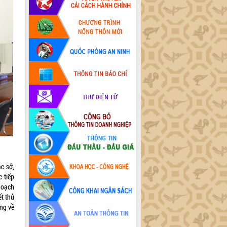
c sở,
 tiếp
 hoạch
ết thủ
òng về