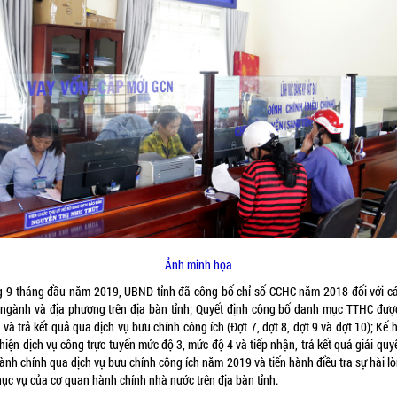
Ảnh minh họa
g 9 tháng đầu năm 2019, UBND tỉnh đã công bố chỉ số CCHC năm 2018 đối với cá
 ngành và địa phương trên địa bàn tỉnh; Quyết định công bố danh mục TTHC được
và trả kết quả qua dịch vụ bưu chính công ích (Đợt 7, đợt 8, đợt 9 và đợt 10); Kế
hiện dịch vụ công trực tuyến mức độ 3, mức độ 4 và tiếp nhận, trả kết quả giải quy
ành chính qua dịch vụ bưu chính công ích năm 2019 và tiến hành điều tra sự hài l
hục vụ của cơ quan hành chính nhà nước trên địa bàn tỉnh.