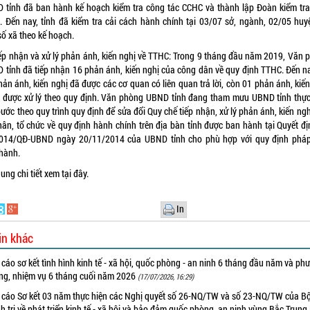
 tỉnh đã ban hành kế hoạch kiểm tra công tác CCHC và thành lập Đoàn kiểm tr
. Đến nay, tỉnh đã kiểm tra cải cách hành chính tại 03/07 sở, ngành, 02/05 huy
số xã theo kế hoạch.
iếp nhận và xử lý phản ánh, kiến nghị về TTHC: Trong 9 tháng đầu năm 2019, Văn 
 tỉnh đã tiếp nhận 16 phản ánh, kiến nghị của công dân về quy định TTHC. Đến na
ản ánh, kiến nghị đã được các cơ quan có liên quan trả lời, còn 01 phản ánh, kiế
 được xử lý theo quy định. Văn phòng UBND tỉnh đang tham mưu UBND tỉnh thực
ước theo quy trình quy định để sửa đổi Quy chế tiếp nhận, xử lý phản ánh, kiến ng
hân, tổ chức về quy định hành chính trên địa bàn tỉnh được ban hành tại Quyết đị
014/QĐ-UBND ngày 20/11/2014 của UBND tỉnh cho phù hợp với quy định pháp
 hành.
dung chi tiết xem
tại đây.
In
in khác
cáo sơ kết tình hình kinh tế - xã hội, quốc phòng - an ninh 6 tháng đầu năm và ph
ng, nhiệm vụ 6 tháng cuối năm 2026
(17/07/2026, 16:29)
 cáo Sơ kết 03 năm thực hiện các Nghị quyết số 26-NQ/TW và số 23-NQ/TW của B
h trị về phát triển kinh tế - xã hội và bảo đảm quốc phòng, an ninh vùng Bắc Trung