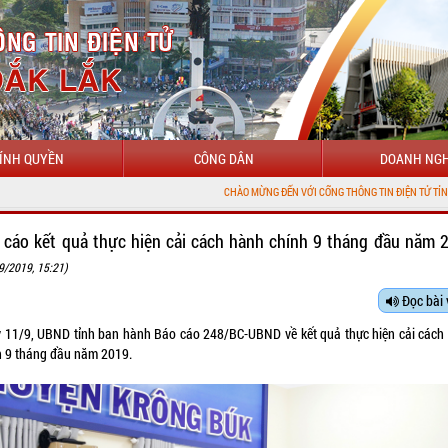
ÍNH QUYỀN
CÔNG DÂN
DOANH NGH
CHÀO MỪNG ĐẾN VỚI CỔNG THÔNG TIN ĐIỆN TỬ TỈNH ĐẮK LẮK
 cáo kết quả thực hiện cải cách hành chính 9 tháng đầu năm 
9/2019, 15:21)
Đọc bài 
 11/9, UBND tỉnh ban hành Báo cáo 248/BC-UBND về kết quả thực hiện cải cách
h 9 tháng đầu năm 2019.