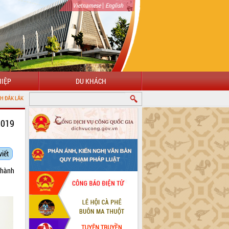
|
Vietnamese
English
IỆP
DU KHÁCH
2019
viết
 hành