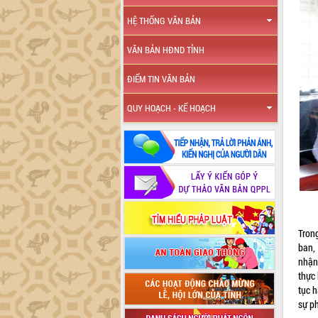
HỆ THỐNG VĂN BẢN
VĂN BẢN HĐND TỈNH
ĐIỂM TIN VĂN BẢN
QUY HOẠCH - KẾ HOẠCH
Tron
ban,
nhận 
thực 
tục h
sự p