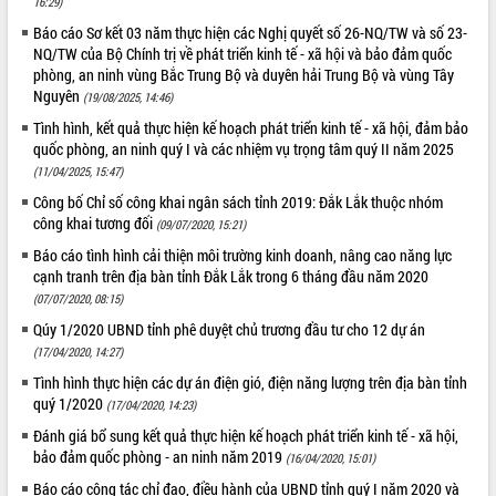
16:29)
Tất cả:
66082468
Báo cáo Sơ kết 03 năm thực hiện các Nghị quyết số 26-NQ/TW và số 23-
NQ/TW của Bộ Chính trị về phát triển kinh tế - xã hội và bảo đảm quốc
phòng, an ninh vùng Bắc Trung Bộ và duyên hải Trung Bộ và vùng Tây
Nguyên
(19/08/2025, 14:46)
Tình hình, kết quả thực hiện kế hoạch phát triển kinh tế - xã hội, đảm bảo
quốc phòng, an ninh quý I và các nhiệm vụ trọng tâm quý II năm 2025
(11/04/2025, 15:47)
Công bố Chỉ số công khai ngân sách tỉnh 2019: Đắk Lắk thuộc nhóm
công khai tương đối
(09/07/2020, 15:21)
Báo cáo tình hình cải thiện môi trường kinh doanh, nâng cao năng lực
cạnh tranh trên địa bàn tỉnh Đắk Lắk trong 6 tháng đầu năm 2020
(07/07/2020, 08:15)
Qúy 1/2020 UBND tỉnh phê duyệt chủ trương đầu tư cho 12 dự án
(17/04/2020, 14:27)
Tình hình thực hiện các dự án điện gió, điện năng lượng trên địa bàn tỉnh
quý 1/2020
(17/04/2020, 14:23)
Đánh giá bổ sung kết quả thực hiện kế hoạch phát triển kinh tế - xã hội,
bảo đảm quốc phòng - an ninh năm 2019
(16/04/2020, 15:01)
Báo cáo công tác chỉ đạo, điều hành của UBND tỉnh quý I năm 2020 và