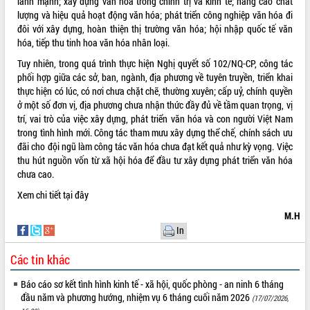
lành mạnh; xây dựng văn hóa trong chính trị và kinh tế; nâng cao chất
lượng và hiệu quả hoạt động văn hóa; phát triển công nghiệp văn hóa đi
VIDEO
đôi với xây dựng, hoàn thiện thị trường văn hóa; hội nhập quốc tế văn
hóa, tiếp thu tinh hoa văn hóa nhân loại.
Không có file video nào để phát.
Tuy nhiên, trong quá trình thực hiện Nghị quyết số 102/NQ-CP, công tác
ALBUM ẢNH
phối hợp giữa các sở, ban, ngành, địa phương về tuyên truyền, triển khai
thực hiện có lúc, có nơi chưa chặt chẽ, thường xuyên; cấp uỷ, chính quyền
ở một số đơn vị, địa phương chưa nhận thức đầy đủ về tầm quan trọng, vị
trí, vai trò của việc xây dựng, phát triển văn hóa và con người Việt Nam
trong tình hình mới. Công tác tham mưu xây dựng thể chế, chính sách ưu
đãi cho đội ngũ làm công tác văn hóa chưa đạt kết quả như kỳ vọng. Việc
thu hút nguồn vốn từ xã hội hóa để đầu tư xây dựng phát triển văn hóa
chưa cao.
Xem chi tiết
tại đây
LIÊN KẾT WEB
M.H
In
Các tin khác
THỐNG KÊ TRUY CẬP
Báo cáo sơ kết tình hình kinh tế - xã hội, quốc phòng - an ninh 6 tháng
đầu năm và phương hướng, nhiệm vụ 6 tháng cuối năm 2026
(17/07/2026,
Hôm nay:
37145