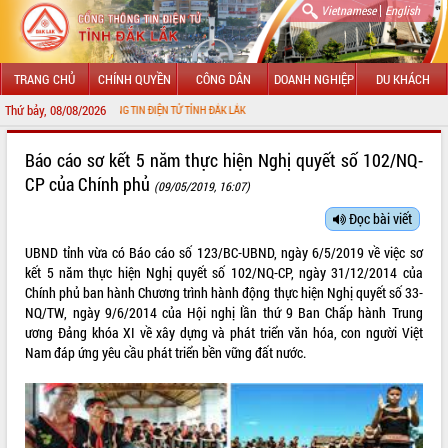
|
Vietnamese
English
TRANG CHỦ
CHÍNH QUYỀN
CÔNG DÂN
DOANH NGHIỆP
DU KHÁCH
Thứ bảy, 08/08/2026
 CỔNG THÔNG TIN ĐIỆN TỬ TỈNH ĐẮK LẮK
GIỚI THIỆU
Báo cáo sơ kết 5 năm thực hiện Nghị quyết số 102/NQ-
CP của Chính phủ
(09/05/2019, 16:07)
LÃNH ĐẠO UBND TỈNH
Đọc bài viết
TIN TỨC SỰ KIỆN
UBND tỉnh vừa có Báo cáo số 123/BC-UBND, ngày 6/5/2019 về việc sơ
SỞ, BAN, NGÀNH
kết 5 năm thực hiện Nghị quyết số 102/NQ-CP, ngày 31/12/2014 của
Chính phủ ban hành Chương trình hành động thực hiện Nghị quyết số 33-
UBND CÁC XÃ, PHƯỜNG
NQ/TW, ngày 9/6/2014 của Hội nghị lần thứ 9 Ban Chấp hành Trung
ương Đảng khóa XI về xây dựng và phát triển văn hóa, con người Việt
Nam đáp ứng yêu cầu phát triển bền vững đất nước.
THÔNG TIN CHỈ ĐẠO ĐIỀU HÀNH
HỆ THỐNG VĂN BẢN
VĂN BẢN HĐND TỈNH