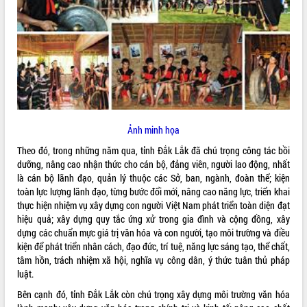
ĐIỂM TIN VĂN BẢN
QUY HOẠCH - KẾ HOẠCH
Ảnh minh họa
Theo đó, trong những năm qua, tỉnh Đắk Lắk đã chú trọng công tác bồi
dưỡng, nâng cao nhận thức cho cán bộ, đảng viên, người lao động, nhất
là cán bộ lãnh đạo, quản lý thuộc các Sở, ban, ngành, đoàn thể; kiện
toàn lực lượng lãnh đạo, từng bước đổi mới, nâng cao năng lực, triển khai
thực hiện nhiệm vụ xây dựng con người Việt Nam phát triển toàn diện đạt
hiệu quả; xây dựng quy tắc ứng xử trong gia đình và cộng đồng, xây
dựng các chuẩn mực giá trị văn hóa và con người, tạo môi trường và điều
kiện để phát triển nhân cách, đạo đức, trí tuệ, năng lực sáng tạo, thể chất,
tâm hồn, trách nhiệm xã hội, nghĩa vụ công dân, ý thức tuân thủ pháp
luật.
Bên cạnh đó, tỉnh Đắk Lắk còn chú trọng xây dựng môi trường văn hóa