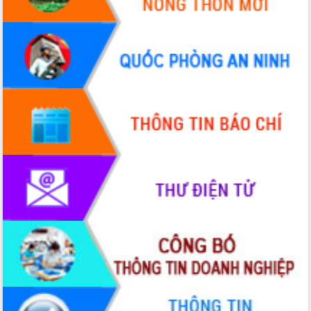
món ăn từ sầu riêng
Đắk Lắk công bố Quy hoạch và xúc
tiến đầu tư tỉnh
Ngành cá ngừ Đắk Lắk chủ động thích
ứng để giữ vững thị trường xuất khẩu
Diễn đàn Kinh tế tư nhân Việt Nam đột
phá cơ chế - Hợp tác công tư
Đề án 06 tạo bước ngoặt đột phá trong
cải cách hành chính tỉnh Đắk Lắk
Kết nối tour, đẩy mạnh chuyển đổi số
để phát triển du lịch Đắk Lắk
Khởi động Dự án Đầu tư xây dựng hạ
tầng kỹ thuật Cụm công nghiệp Tân
Tiến
Gặp mặt các cơ quan báo chí nhân Kỷ
niệm 101 năm Ngày Báo chí Cách
mạng Việt Nam
Đắk Lắk sơ kết 4 năm triển khai thực
hiện Đề án 06 của Chính phủ
Họp báo thông tin về Hội nghị Công bố