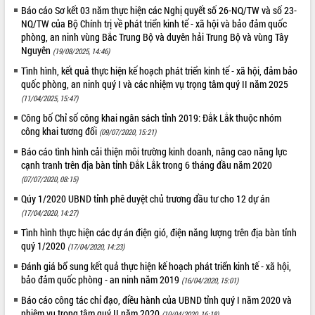
Báo cáo Sơ kết 03 năm thực hiện các Nghị quyết số 26-NQ/TW và số 23-
ĐIỂM TIN VĂN BẢN
NQ/TW của Bộ Chính trị về phát triển kinh tế - xã hội và bảo đảm quốc
phòng, an ninh vùng Bắc Trung Bộ và duyên hải Trung Bộ và vùng Tây
QUY HOẠCH - KẾ HOẠCH
Nguyên
(19/08/2025, 14:46)
Tình hình, kết quả thực hiện kế hoạch phát triển kinh tế - xã hội, đảm bảo
quốc phòng, an ninh quý I và các nhiệm vụ trọng tâm quý II năm 2025
(11/04/2025, 15:47)
Công bố Chỉ số công khai ngân sách tỉnh 2019: Đắk Lắk thuộc nhóm
công khai tương đối
(09/07/2020, 15:21)
Báo cáo tình hình cải thiện môi trường kinh doanh, nâng cao năng lực
cạnh tranh trên địa bàn tỉnh Đắk Lắk trong 6 tháng đầu năm 2020
(07/07/2020, 08:15)
Qúy 1/2020 UBND tỉnh phê duyệt chủ trương đầu tư cho 12 dự án
(17/04/2020, 14:27)
Tình hình thực hiện các dự án điện gió, điện năng lượng trên địa bàn tỉnh
quý 1/2020
(17/04/2020, 14:23)
Đánh giá bổ sung kết quả thực hiện kế hoạch phát triển kinh tế - xã hội,
bảo đảm quốc phòng - an ninh năm 2019
(16/04/2020, 15:01)
Báo cáo công tác chỉ đạo, điều hành của UBND tỉnh quý I năm 2020 và
nhiệm vụ trọng tâm quý II năm 2020
(10/04/2020, 16:18)