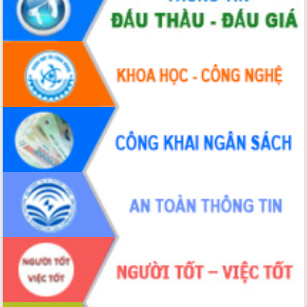
Quy hoạch và Xúc tiến đầu tư tỉnh Đắk
Lắk
Khơi thông điểm nghẽn, đẩy nhanh
giải ngân vốn khắc phục thiên tai
HĐND tỉnh thông qua điều chỉnh Quy
hoạch tỉnh thời kỳ 2021-2030
Hội thảo góp ý hồ sơ điều chỉnh quy
hoạch tỉnh Đắk Lắk thời kỳ 2021-2030,
tầm nhìn đến năm 2050
Nâng cao hiệu quả hoạt động của các
doanh nghiệp nhà nước
Hội nghị triển khai kết nối mạng
truyền số liệu chuyên dùng phục vụ cơ
quan Đảng, Nhà nước
Lễ phát động chuỗi hoạt động chung
tay làm sạch môi trường
Xã Ea Kar bước chuyển mình trong
công tác cải cách hành chính mô hình
mới
UBND tỉnh họp báo định kỳ tháng 4
năm 2026