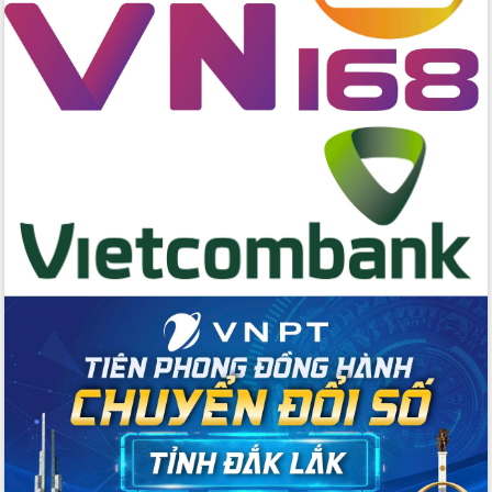
Xây dựng nền hành chính số đồng
hành cùng nông dân dân, doanh nghiệp
Giai đoạn 2026-2030, Đắk Lắk phấn
đấu có 77% xã đạt chuẩn nông thôn
mới
Chuyển đổi số 'mở đường' cho nông
nghiệp Đắk Lắk tăng trưởng bứt phá
Triển khai đồng bộ đo đạc, lập hồ sơ
địa chính, hoàn thiện cơ sở dữ liệu đất
đai
Ứng dụng sinh trắc học - Bước tiến
trong hành trình chuyển đổi số tại Đắk
Lắk
Đắk Lắk nâng cao hiệu quả công tác
Đảng từ Sổ tay đảng viên điện tử
Đắk Lắk đẩy mạnh nuôi biển công
nghệ, hướng tới phát triển thủy sản
bền vững
Tập huấn nâng cao năng lực triển khai
chuyển đổi số cho cán bộ, công chức