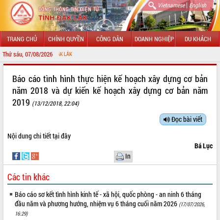
|
Vietnamese
English
TRANG CHỦ
CHÍNH QUYỀN
CÔNG DÂN
DOANH NGHIỆP
DU KHÁCH
Thứ sáu, 07/08/2026
CHÀO MỪN
GIỚI THIỆU
Báo cáo tình hình thực hiện kế hoạch xây dựng cơ bản
năm 2018 và dự kiến kế hoạch xây dựng cơ bản năm
LÃNH ĐẠO UBND TỈNH
2019
(13/12/2018, 22:04)
TIN TỨC SỰ KIỆN
Đọc bài viết
SỞ, BAN, NGÀNH
Nội dung chi tiết
tại đây
Bá Lục
UBND CÁC XÃ, PHƯỜNG
In
THÔNG TIN CHỈ ĐẠO ĐIỀU HÀNH
Các tin khác
HỆ THỐNG VĂN BẢN
Báo cáo sơ kết tình hình kinh tế - xã hội, quốc phòng - an ninh 6 tháng
đầu năm và phương hướng, nhiệm vụ 6 tháng cuối năm 2026
(17/07/2026,
VĂN BẢN HĐND TỈNH
16:29)