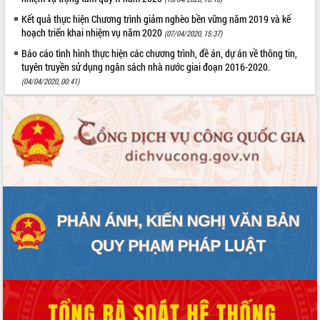
Kết quả thực hiện Chương trình giảm nghèo bền vững năm 2019 và kế
VIDEO
hoạch triển khai nhiệm vụ năm 2020
(07/04/2020, 15:37)
Báo cáo tình hình thực hiện các chương trình, đề án, dự án về thông tin,
tuyên truyền sử dụng ngân sách nhà nước giai đoạn 2016-2020.
(04/04/2020, 00:41)
Khám bệnh, cấp phát thuốc miễn phí
và tặng quà người dân xã Cư Pui
Hội nghị UBND tỉnh Đắk Lắk thường kỳ
tháng 7/2026
Lễ truy tặng danh hiệu “Bà Mẹ Việt
Nam Anh hùng” và trao Huân chương
Lao động
ALBUM ẢNH
UBND tỉnh Đắk Lắk triển khai nhiệm
vụ 6 tháng cuối năm 2026
Kỳ họp thứ Hai, Hội đồng nhân dân
tỉnh khóa XI quyết nghị nhiều nội dung