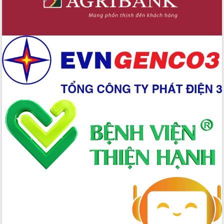
Thứ trưởng Bộ Y tế làm việc với tỉnh
Đắk Lắk về phát triển nhân lực y tế
cho trạm y tế cấp xã
Du lịch Đắk Lắk nâng tầm trải nghiệm
du khách thông qua Hệ thống cơ sở dữ
liệu và Bản đồ số
Tập huấn ứng dụng trí tuệ nhân tạo (AI)
trong thương mại điện tử năm 2026
Đoàn đại biểu Quốc hội tỉnh Đắk Lắk
trao đổi thông tin trước Kỳ họp thứ
nhất, Quốc hội khóa XVI
Quyết liệt cải cách hành chính, khơi
thông nguồn lực phát triển
Nâng cao hiệu lực, hiệu quả HĐND
tỉnh thông qua hiện đại hóa hành chính
Xã Ea Phê gắn cải cách hành chính với
chuyển đổi số
Phó Chủ tịch Thường trực UBND tỉnh
Hồ Thị Nguyên Thảo làm việc tại Trung
tâm Phục vụ hành chính công xã Ea
Phê