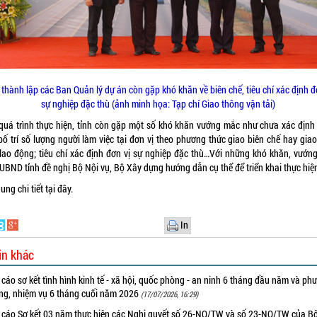
 thành lập các Ban Quản lý dự án còn gặp khó khăn về biên chế, tiêu chí xác định đ
sự nghiệp đặc thù (ảnh minh họa: Tạp chí Giao thông vận tải)
quá trình thực hiện, tỉnh còn gặp một số khó khăn vướng mắc như chưa xác định
bố trí số lượng người làm việc tại đơn vị theo phương thức giao biên chế hay gia
 lao động; tiêu chí xác định đơn vị sự nghiệp đặc thù…Với những khó khăn, vướn
 UBND tỉnh đề nghị Bộ Nội vụ, Bộ Xây dựng hướng dẫn cụ thể để triển khai thực hiệ
ung chi tiết
tại đây.
In
in khác
cáo sơ kết tình hình kinh tế - xã hội, quốc phòng - an ninh 6 tháng đầu năm và ph
ng, nhiệm vụ 6 tháng cuối năm 2026
(17/07/2026, 16:29)
 cáo Sơ kết 03 năm thực hiện các Nghị quyết số 26-NQ/TW và số 23-NQ/TW của B