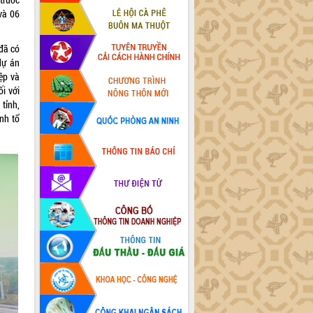
và 06
đã có
dự án
ệp và
i với
tỉnh,
nh tổ