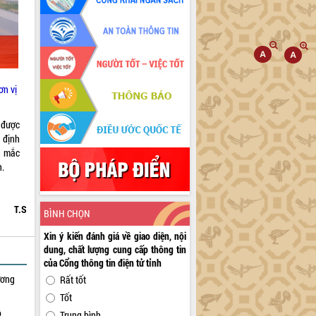
ơn vị
 được
o định
g mắc
n.
T.S
BÌNH CHỌN
Xin ý kiến đánh giá về giao diện, nội
dung, chất lượng cung cấp thông tin
của Cổng thông tin điện tử tỉnh
ương
Rất tốt
Tốt
ộ
Trung bình