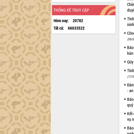
Chín
THỐNG KÊ TRUY CẬP
duy
Tình
Hôm nay:
20782
ninh
Tất cả:
66033522
Côn
(09/0
Báo 
bàn
Qúy
Tình
(17/0
Đánh
- a
Báo
quý
Kết
vụ 
Báo 
ngâ