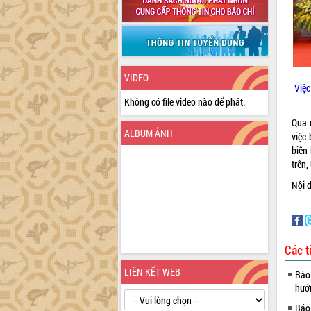
VIDEO
Việc
Không có file video nào để phát.
Qua 
ALBUM ẢNH
việc 
biên
trên,
Nội d
Các t
LIÊN KẾT WEB
Báo 
hướ
Báo