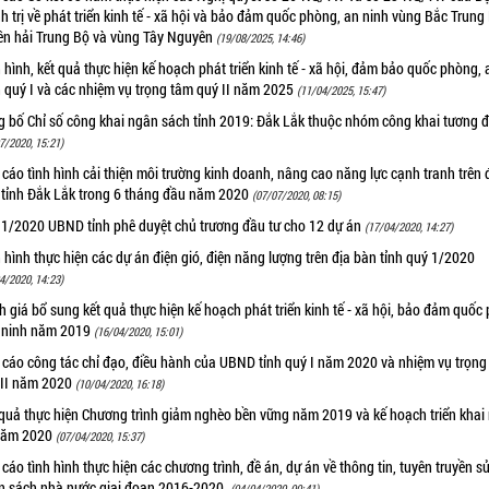
h trị về phát triển kinh tế - xã hội và bảo đảm quốc phòng, an ninh vùng Bắc Trung
ên hải Trung Bộ và vùng Tây Nguyên
(19/08/2025, 14:46)
 hình, kết quả thực hiện kế hoạch phát triển kinh tế - xã hội, đảm bảo quốc phòng, 
 quý I và các nhiệm vụ trọng tâm quý II năm 2025
(11/04/2025, 15:47)
g bố Chỉ số công khai ngân sách tỉnh 2019: Đắk Lắk thuộc nhóm công khai tương đ
7/2020, 15:21)
cáo tình hình cải thiện môi trường kinh doanh, nâng cao năng lực cạnh tranh trên 
 tỉnh Đắk Lắk trong 6 tháng đầu năm 2020
(07/07/2020, 08:15)
 1/2020 UBND tỉnh phê duyệt chủ trương đầu tư cho 12 dự án
(17/04/2020, 14:27)
 hình thực hiện các dự án điện gió, điện năng lượng trên địa bàn tỉnh quý 1/2020
4/2020, 14:23)
 giá bổ sung kết quả thực hiện kế hoạch phát triển kinh tế - xã hội, bảo đảm quốc
n ninh năm 2019
(16/04/2020, 15:01)
 cáo công tác chỉ đạo, điều hành của UBND tỉnh quý I năm 2020 và nhiệm vụ trọng
 II năm 2020
(10/04/2020, 16:18)
 quả thực hiện Chương trình giảm nghèo bền vững năm 2019 và kế hoạch triển khai
năm 2020
(07/04/2020, 15:37)
cáo tình hình thực hiện các chương trình, đề án, dự án về thông tin, tuyên truyền s
n sách nhà nước giai đoạn 2016-2020.
(04/04/2020, 00:41)