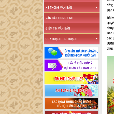
đây;
HỆ THỐNG VĂN BẢN
Ban 
Đối 
VĂN BẢN HĐND TỈNH
Quyế
chuy
ĐIỂM TIN VĂN BẢN
Ban 
các 
QUY HOẠCH - KẾ HOẠCH
UBND
chức