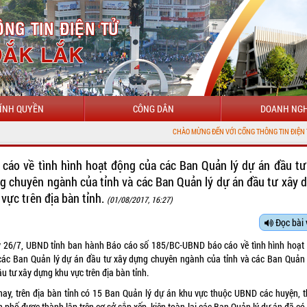
ÍNH QUYỀN
CÔNG DÂN
DOANH NGH
CHÀO MỪNG ĐẾN VỚI CỔNG THÔNG TIN ĐIỆN TỬ TỈNH ĐẮK LẮ
 cáo về tình hình hoạt động của các Ban Quản lý dự án đầu tư
g chuyên ngành của tỉnh và các Ban Quản lý dự án đầu tư xây 
 vực trên địa bàn tỉnh.
(01/08/2017, 16:27)
Đọc bài 
 26/7, UBND tỉnh ban hành Báo cáo số 185/BC-UBND báo cáo về tình hình hoạt
các Ban Quản lý dự án đầu tư xây dựng chuyên ngành của tỉnh và các Ban Quản 
u tư xây dựng khu vực trên địa bàn tỉnh.
nay, trên địa bàn tỉnh có 15 Ban Quản lý dự án khu vực thuộc UBND các huyện, th
 phố được thành lập trên cơ sở sắp xếp, kiện toàn lại các Ban Quản lý dự án đã có