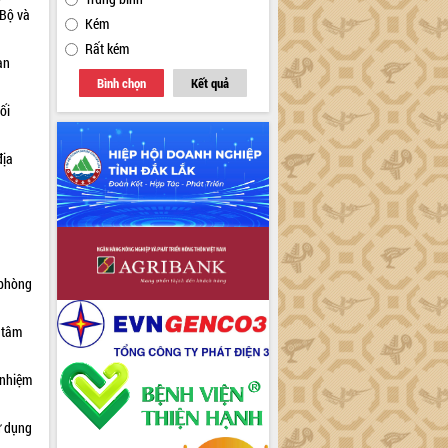
 Bộ và
Kém
Rất kém
an
Bình chọn
Kết quả
ối
địa
 phòng
 tâm
 nhiệm
ử dụng