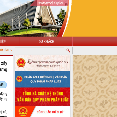
|
Vietnamese
English
IỆP
DU KHÁCH
K
 xây
dựng
viết
 động
lý dự
ị xã,
 trước