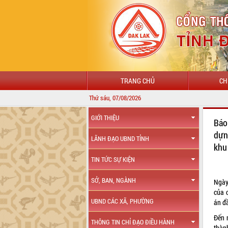
TRANG CHỦ
CH
Thứ sáu, 07/08/2026
GIỚI THIỆU
Báo
dựn
LÃNH ĐẠO UBND TỈNH
khu
TIN TỨC SỰ KIỆN
SỞ, BAN, NGÀNH
Ngày
của 
UBND CÁC XÃ, PHƯỜNG
án đầ
Đến 
THÔNG TIN CHỈ ĐẠO ĐIỀU HÀNH
thành