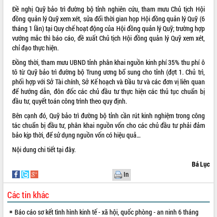
Đề nghị Quỹ bảo trì đường bộ tỉnh nghiên cứu, tham mưu Chủ tịch Hội
VIDEO
đồng quản lý Quỹ xem xét, sửa đổi thời gian họp Hội đồng quản lý Quỹ (6
tháng 1 lần) tại Quy chế hoạt động của Hội đồng quản lý Quỹ; trường hợp
Loading the player...
vướng mắc thì báo cáo, đề xuất Chủ tịch Hội đồng quản lý Quỹ xem xét,
Khám bệnh, cấp phát thuốc miễn phí
chỉ đạo thực hiện.
và tặng quà người dân xã Cư Pui
Đồng thời, tham mưu UBND tỉnh phân khai nguồn kinh phí 35% thu phí ô
Hội nghị UBND tỉnh Đắk Lắk thường kỳ
tô từ Quỹ bảo trì đường bộ Trung ương bổ sung cho tỉnh (đợt 1. Chủ trì,
tháng 7/2026
phối hợp với Sở Tài chính, Sở Kế hoạch và Đầu tư và các đơn vị liên quan
Lễ truy tặng danh hiệu “Bà Mẹ Việt
để hướng dẫn, đôn đốc các chủ đầu tư thực hiện các thủ tục chuẩn bị
Nam Anh hùng” và trao Huân chương
đầu tư, quyết toán công trình theo quy định.
Lao động
Bên cạnh đó, Quỹ bảo trì đường bộ tỉnh cần rút kinh nghiệm trong công
ALBUM ẢNH
UBND tỉnh Đắk Lắk triển khai nhiệm
tác chuẩn bị đầu tư, phân khai nguồn vốn cho các chủ đầu tư phải đảm
vụ 6 tháng cuối năm 2026
bảo kịp thời, để sử dụng nguồn vốn có hiệu quả…
Kỳ họp thứ Hai, Hội đồng nhân dân
Nội dung chi tiết
tại đây.
tỉnh khóa XI quyết nghị nhiều nội dung
quan trọng
Bá Lục
In
Bí thư Tỉnh ủy Lương Nguyễn Minh
Triết thăm, tặng quà người có công với
Các tin khác
cách mạng
Rà soát, hoàn thiện hệ thống thiết chế
Báo cáo sơ kết tình hình kinh tế - xã hội, quốc phòng - an ninh 6 tháng
văn hóa, thể thao đáp ứng yêu cầu
LIÊN KẾT WEB