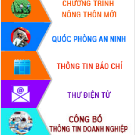
Tháo gỡ những vướng mắc, đẩy mạnh
công tác cải cách thủ tục hành chính
tại Trung tâm Phục vụ hành chính
công tỉnh
Đắk Lắk: Tôn vinh 46 giải pháp tại Hội
thi Sáng tạo Kỹ thuật 2024 - 2025
Đắk Lắk rà soát, điều chỉnh Đề án 190
về phát triển nuôi trồng thủy sản
Phó Chủ tịch UBND tỉnh Đắk Lắk
Trương Công Thái kiểm tra thực địa
Dự án cao tốc Khánh Hòa - Buôn Ma
Thuột
Định vị cà phê Việt Nam như một “di
sản sống” trong dòng chảy toàn cầu
Xây dựng nông thôn mới: Nâng cao đời
sống người dân từ những mô hình thiết
thực
Quyết liệt tháo gỡ vướng mắc, đẩy
nhanh tiến độ các dự án trọng điểm
trong Khu kinh tế Nam Phú Yên