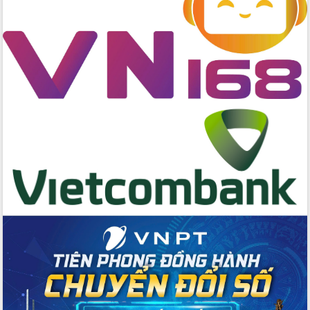
2026-2031
Đảm bảo cuộc bầu cử đại biểu Quốc
hội và đại biểu HĐND các cấp diễn ra
an toàn, hiệu quả, đúng quy định
Thủ tướng Chính phủ Phạm Minh Chính
kiểm tra, chỉ đạo hoàn thành các dự
án cao tốc và thăm khu tái định cư tại
Đắk Lắk
Sôi nổi Hội đua ngựa truyền thống Gò
Thì Thùng mừng Xuân Bính Ngọ 2026
Lãnh đạo tỉnh dâng hương tưởng niệm
tại Đập Đồng Cam đầu Xuân Bính Ngọ
Ngành nông nghiệp phấn đấu tăng
trưởng đạt 5,86% trong năm 2026
UBND tỉnh Đắk Lắk triển khai công tác
quốc phòng, quân sự địa phương năm
2026
Đắk Lắk tập trung toàn lực khắc phục
tồn tại IUU, sẵn sàng làm việc với
Đoàn thanh tra EC
Chủ tịch UBND tỉnh Tạ Anh Tuấn thăm,