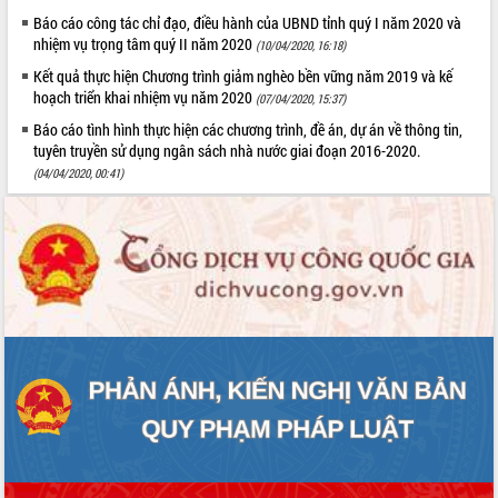
phá cơ chế - Hợp tác công tư
Báo cáo công tác chỉ đạo, điều hành của UBND tỉnh quý I năm 2020 và
Đề án 06 tạo bước ngoặt đột phá trong
nhiệm vụ trọng tâm quý II năm 2020
(10/04/2020, 16:18)
cải cách hành chính tỉnh Đắk Lắk
Kết quả thực hiện Chương trình giảm nghèo bền vững năm 2019 và kế
Kết nối tour, đẩy mạnh chuyển đổi số
hoạch triển khai nhiệm vụ năm 2020
(07/04/2020, 15:37)
để phát triển du lịch Đắk Lắk
Báo cáo tình hình thực hiện các chương trình, đề án, dự án về thông tin,
Khởi động Dự án Đầu tư xây dựng hạ
tuyên truyền sử dụng ngân sách nhà nước giai đoạn 2016-2020.
tầng kỹ thuật Cụm công nghiệp Tân
(04/04/2020, 00:41)
Tiến
Gặp mặt các cơ quan báo chí nhân Kỷ
niệm 101 năm Ngày Báo chí Cách
mạng Việt Nam
Đắk Lắk sơ kết 4 năm triển khai thực
hiện Đề án 06 của Chính phủ
Họp báo thông tin về Hội nghị Công bố
Quy hoạch và Xúc tiến đầu tư tỉnh Đắk
Lắk
Khơi thông điểm nghẽn, đẩy nhanh
giải ngân vốn khắc phục thiên tai
HĐND tỉnh thông qua điều chỉnh Quy
hoạch tỉnh thời kỳ 2021-2030