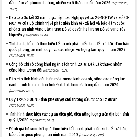
đầu năm và phương hướng, nhiệm vụ 6 tháng cuối năm 2026
(17/07/2026,
phát triển mới
16:29)
Thường trực HĐND tỉnh Đắk Lắk gặp
Báo cáo Sơ kết 03 năm thực hiện các Nghị quyết số 26-NQ/TW và số 23-
mặt Đoàn chuyên gia y tế TP. Hồ Chí
NQ/TW của Bộ Chính trị về phát triển kinh tế - xã hội và bảo đảm quốc
Minh
phòng, an ninh vùng Bắc Trung Bộ và duyên hải Trung Bộ và vùng Tây
THỐNG KÊ TRUY CẬP
Lễ truy điệu và an táng hài cốt liệt sĩ
Nguyên
(19/08/2025, 14:46)
tại Nghĩa trang Liệt sĩ xã Sơn Hòa
Hôm nay:
35834
Tình hình, kết quả thực hiện kế hoạch phát triển kinh tế - xã hội, đảm bảo
Bàn giải pháp tháo gỡ khó khăn trong
Tất cả:
66081157
quốc phòng, an ninh quý I và các nhiệm vụ trọng tâm quý II năm 2025
xuất khẩu sầu riêng và triển khai quy
(11/04/2025, 15:47)
định EUDR
Công bố Chỉ số công khai ngân sách tỉnh 2019: Đắk Lắk thuộc nhóm
Thứ trưởng Bộ Nông nghiệp và Môi
công khai tương đối
(09/07/2020, 15:21)
trường Nguyễn Hoàng Hiệp khảo sát
Báo cáo tình hình cải thiện môi trường kinh doanh, nâng cao năng lực
vùng trồng và doanh nghiệp đóng gói
cạnh tranh trên địa bàn tỉnh Đắk Lắk trong 6 tháng đầu năm 2020
sầu riêng tại Đắk Lắk
(07/07/2020, 08:15)
Trình diễn nghệ thuật chế biến các
món ăn từ sầu riêng
Qúy 1/2020 UBND tỉnh phê duyệt chủ trương đầu tư cho 12 dự án
(17/04/2020, 14:27)
Đắk Lắk công bố Quy hoạch và xúc
tiến đầu tư tỉnh
Tình hình thực hiện các dự án điện gió, điện năng lượng trên địa bàn tỉnh
quý 1/2020
Ngành cá ngừ Đắk Lắk chủ động thích
(17/04/2020, 14:23)
ứng để giữ vững thị trường xuất khẩu
Đánh giá bổ sung kết quả thực hiện kế hoạch phát triển kinh tế - xã hội,
Diễn đàn Kinh tế tư nhân Việt Nam đột
bảo đảm quốc phòng - an ninh năm 2019
(16/04/2020, 15:01)