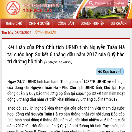
|
Vietnamese
English
TRANG CHỦ
CHÍNH QUYỀN
CÔNG DÂN
DOANH NGHIỆP
DU KHÁCH
Thứ bảy, 08/08/2026
TIN ĐIỆN TỬ TỈNH ĐẮK LẮK
GIỚI THIỆU
Kết luận của Phó Chủ tịch UBND tỉnh Nguyễn Tuấn Hà
tại cuộc họp Sơ kết 6 tháng đầu năm 2017 của Quỹ bảo
LÃNH ĐẠO UBND TỈNH
trì đường bộ tỉnh
(31/07/2017, 08:27)
TIN TỨC SỰ KIỆN
Đọc bài viết
SỞ, BAN, NGÀNH
Ngày 24/7, UBND tỉnh ban hành Thông báo số 143/TB-UBND về kết luận
của đồng chí Nguyễn Tuấn Hà - Phó Chủ tịch UBND tỉnh, Chủ tịch Hội
UBND CÁC XÃ, PHƯỜNG
đồng quản lý Quỹ bảo trì đường bộ tỉnh tại cuộc họp Sơ kết tình hình hoạt
động 6 tháng đầu năm và triển khai nhiệm vụ 6 tháng cuối năm 2017.
THÔNG TIN CHỈ ĐẠO ĐIỀU HÀNH
Theo đó, sau khi nghe ý kiến tham gia của các thành viên tham dự cuộc
họp, đồng chí Nguyễn Tuấn Hà cơ bản thống nhất với nội dung Báo cáo
HỆ THỐNG VĂN BẢN
tình hình hoạt động 6 tháng đầu năm và triển khai nhiệm vụ 6 tháng cuối
năm 2017 của Hội đồng quản lý Quỹ bảo trì đường bộ tỉnh. Tuy nhiên, bổ
VĂN BẢN HĐND TỈNH
sung thêm “mục 5. Thực hiện xây dựng phương hướng, nhiệm vụ công tác