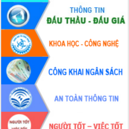
Hòn Yến phát triển du lịch gắn với bảo
tồn biển
Lấy ý kiến điều chỉnh Quy hoạch tỉnh
Đắk Lắk thời kỳ 2021-2030, tầm nhìn
đến năm 2050
Phát động chiến dịch 30 ngày đêm
giải phóng mặt bằng Tuyến đường bộ
ven biển
Đắk Lắk nỗ lực thúc đẩy tăng trưởng
kinh tế từ 10% trở lên trong Quý
II/2026
Đắk Lắk ký kết thỏa thuận hợp tác về
chuyển đổi số giai đoạn 2026 – 2030
với Tập đoàn Bưu chính Viễn thông
Việt Nam
Thứ trưởng Bộ Y tế làm việc với tỉnh
Đắk Lắk về phát triển nhân lực y tế
cho trạm y tế cấp xã
Du lịch Đắk Lắk nâng tầm trải nghiệm
du khách thông qua Hệ thống cơ sở dữ
liệu và Bản đồ số