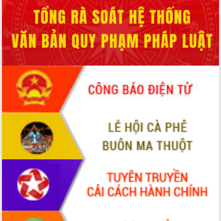
Hội thảo góp ý hồ sơ điều chỉnh quy
hoạch tỉnh Đắk Lắk thời kỳ 2021-2030,
tầm nhìn đến năm 2050
Nâng cao hiệu quả hoạt động của các
doanh nghiệp nhà nước
Hội nghị triển khai kết nối mạng
truyền số liệu chuyên dùng phục vụ cơ
quan Đảng, Nhà nước
Lễ phát động chuỗi hoạt động chung
tay làm sạch môi trường
Xã Ea Kar bước chuyển mình trong
công tác cải cách hành chính mô hình
mới
UBND tỉnh họp báo định kỳ tháng 4
năm 2026
Hội thảo khoa học “Giải pháp thúc đẩy
phát triển nền kinh tế xanh tại tỉnh
Đắk Lắk”
Tăng cường giám sát, đôn đốc thực
hiện nhiệm vụ quản lý tài sản công
hàng tuần