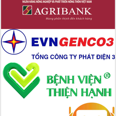
hai con số trong năm 2026
Tổ chức trang trọng Lễ hội Đền thờ
Lương Văn Chánh năm 2026
Phó Bí thư Tỉnh ủy Đắk Lắk Đỗ Hữu
Huy giữ chức Bí thư Đảng ủy Ủy Ban
Nhân dân tỉnh
Bệnh án điện tử thúc đẩy chuyển đổi
số y tế tại Đắk Lắk
Chuyển đổi số thư viện: Mở rộng
không gian tri thức trong thời đại số
Đánh giá, rút kinh nghiệm công tác tổ
chức diễn tập trước ngày bầu cử
Chương trình “Gặp gỡ hữu nghị –
Friendship Meeting New Year 2026”
Bầu cử Quốc hội và HĐND: Cử tri Đắk
Lắk gửi gắm niềm tin, kỳ vọng vào lá
phiếu
Đắk Lắk sẵn sàng các điều kiện cho
Ngày hội bầu cử đại biểu Quốc hội
khóa XVI và HĐND các cấp nhiệm kỳ