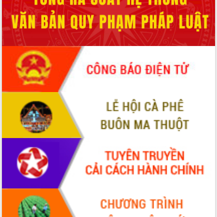
ứng để giữ vững thị trường xuất khẩu
Diễn đàn Kinh tế tư nhân Việt Nam đột
phá cơ chế - Hợp tác công tư
Đề án 06 tạo bước ngoặt đột phá trong
cải cách hành chính tỉnh Đắk Lắk
Kết nối tour, đẩy mạnh chuyển đổi số
để phát triển du lịch Đắk Lắk
Khởi động Dự án Đầu tư xây dựng hạ
tầng kỹ thuật Cụm công nghiệp Tân
Tiến
Gặp mặt các cơ quan báo chí nhân Kỷ
niệm 101 năm Ngày Báo chí Cách
mạng Việt Nam
Đắk Lắk sơ kết 4 năm triển khai thực
hiện Đề án 06 của Chính phủ
Họp báo thông tin về Hội nghị Công bố
Quy hoạch và Xúc tiến đầu tư tỉnh Đắk
Lắk
Khơi thông điểm nghẽn, đẩy nhanh
giải ngân vốn khắc phục thiên tai