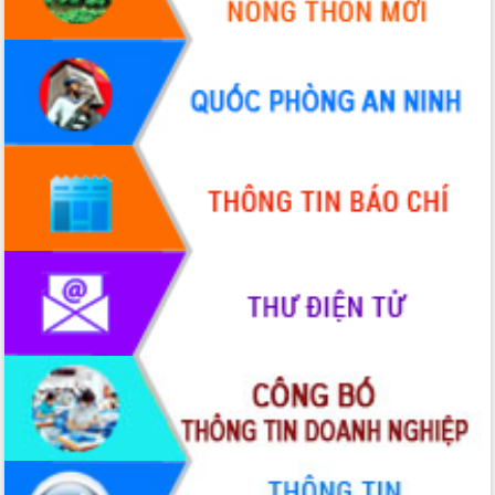
HĐND tỉnh thông qua điều chỉnh Quy
hoạch tỉnh thời kỳ 2021-2030
Hội thảo góp ý hồ sơ điều chỉnh quy
hoạch tỉnh Đắk Lắk thời kỳ 2021-2030,
tầm nhìn đến năm 2050
Nâng cao hiệu quả hoạt động của các
doanh nghiệp nhà nước
Hội nghị triển khai kết nối mạng
truyền số liệu chuyên dùng phục vụ cơ
quan Đảng, Nhà nước
Lễ phát động chuỗi hoạt động chung
tay làm sạch môi trường
Xã Ea Kar bước chuyển mình trong
công tác cải cách hành chính mô hình
mới
UBND tỉnh họp báo định kỳ tháng 4
năm 2026
Hội thảo khoa học “Giải pháp thúc đẩy
phát triển nền kinh tế xanh tại tỉnh
Đắk Lắk”
Tăng cường giám sát, đôn đốc thực