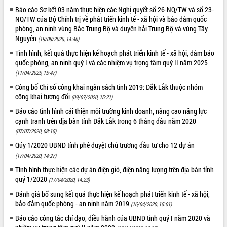
Báo cáo Sơ kết 03 năm thực hiện các Nghị quyết số 26-NQ/TW và số 23-
VIDEO
NQ/TW của Bộ Chính trị về phát triển kinh tế - xã hội và bảo đảm quốc
phòng, an ninh vùng Bắc Trung Bộ và duyên hải Trung Bộ và vùng Tây
Loading the player...
Nguyên
(19/08/2025, 14:46)
Trailer Lễ hội Sầu riêng Đắk Lắk năm
Tình hình, kết quả thực hiện kế hoạch phát triển kinh tế - xã hội, đảm bảo
2026
quốc phòng, an ninh quý I và các nhiệm vụ trọng tâm quý II năm 2025
Khám bệnh, cấp phát thuốc miễn phí
(11/04/2025, 15:47)
và tặng quà người dân xã Cư Pui
Công bố Chỉ số công khai ngân sách tỉnh 2019: Đắk Lắk thuộc nhóm
Hội nghị UBND tỉnh Đắk Lắk thường kỳ
công khai tương đối
(09/07/2020, 15:21)
tháng 7/2026
Báo cáo tình hình cải thiện môi trường kinh doanh, nâng cao năng lực
Lễ truy tặng danh hiệu “Bà Mẹ Việt
cạnh tranh trên địa bàn tỉnh Đắk Lắk trong 6 tháng đầu năm 2020
ALBUM ẢNH
Nam Anh hùng” và trao Huân chương
(07/07/2020, 08:15)
Lao động
Qúy 1/2020 UBND tỉnh phê duyệt chủ trương đầu tư cho 12 dự án
UBND tỉnh Đắk Lắk triển khai nhiệm
(17/04/2020, 14:27)
vụ 6 tháng cuối năm 2026
Tình hình thực hiện các dự án điện gió, điện năng lượng trên địa bàn tỉnh
Kỳ họp thứ Hai, Hội đồng nhân dân
quý 1/2020
(17/04/2020, 14:23)
tỉnh khóa XI quyết nghị nhiều nội dung
quan trọng
Đánh giá bổ sung kết quả thực hiện kế hoạch phát triển kinh tế - xã hội,
bảo đảm quốc phòng - an ninh năm 2019
(16/04/2020, 15:01)
Bí thư Tỉnh ủy Lương Nguyễn Minh
Triết thăm, tặng quà người có công với
Báo cáo công tác chỉ đạo, điều hành của UBND tỉnh quý I năm 2020 và
cách mạng
LIÊN KẾT WEB