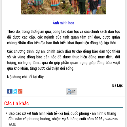
ĐIỂM TIN VĂN BẢN
QUY HOẠCH - KẾ HOẠCH
Ảnh minh họa
Theo đó, trong thời gian qua, công tác dân tộc và các chính sách dân tộc
đã được các cấp, các ngành của tỉnh quan tâm chỉ đạo, được quần
chúng Nhân dân trên địa bàn tỉnh triển khai thực hiện đồng bộ, kịp thời.
Các chương trình, dự án, chính sách đầu tư cho đồng bào dân tộc thiểu
số và vùng đồng bào dân tộc đã được thực hiện đúng mục đích, đối
tượng, có trọng tâm… qua đó góp phần quan trọng giúp đồng bào vượt
qua khó khăn, từng bước cải thiện đời sống.
Nội dung chi tiết
tại đây.
Bá Lục
In
Các tin khác
Báo cáo sơ kết tình hình kinh tế - xã hội, quốc phòng - an ninh 6 tháng
đầu năm và phương hướng, nhiệm vụ 6 tháng cuối năm 2026
(17/07/2026,
16:29)