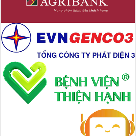
đấu có 77% xã đạt chuẩn nông thôn
mới
Chuyển đổi số 'mở đường' cho nông
nghiệp Đắk Lắk tăng trưởng bứt phá
Triển khai đồng bộ đo đạc, lập hồ sơ
địa chính, hoàn thiện cơ sở dữ liệu đất
đai
Ứng dụng sinh trắc học - Bước tiến
trong hành trình chuyển đổi số tại Đắk
Lắk
Đắk Lắk nâng cao hiệu quả công tác
Đảng từ Sổ tay đảng viên điện tử
Đắk Lắk đẩy mạnh nuôi biển công
nghệ, hướng tới phát triển thủy sản
bền vững
Tập huấn nâng cao năng lực triển khai
chuyển đổi số cho cán bộ, công chức
cấp xã
Đắk Lắk phát động hưởng ứng Ngày
Quyền của người tiêu dùng Việt Nam
2026