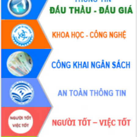
hiện nhiệm vụ quản lý tài sản công
hàng tuần
Tháo gỡ những vướng mắc, đẩy mạnh
công tác cải cách thủ tục hành chính
tại Trung tâm Phục vụ hành chính
công tỉnh
Đắk Lắk: Tôn vinh 46 giải pháp tại Hội
thi Sáng tạo Kỹ thuật 2024 - 2025
Đắk Lắk rà soát, điều chỉnh Đề án 190
về phát triển nuôi trồng thủy sản
Phó Chủ tịch UBND tỉnh Đắk Lắk
Trương Công Thái kiểm tra thực địa
Dự án cao tốc Khánh Hòa - Buôn Ma
Thuột
Định vị cà phê Việt Nam như một “di
sản sống” trong dòng chảy toàn cầu
Xây dựng nông thôn mới: Nâng cao đời
sống người dân từ những mô hình thiết
thực
Quyết liệt tháo gỡ vướng mắc, đẩy