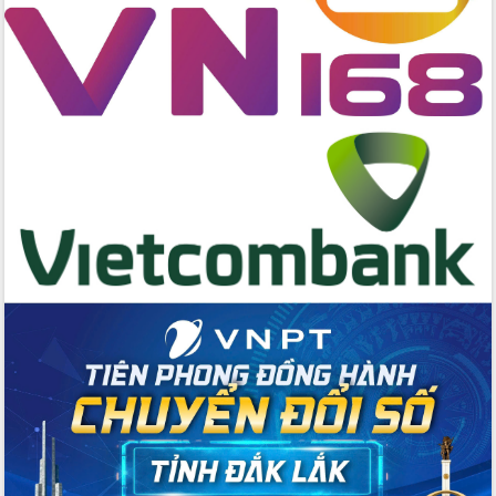
Đẩy mạnh cải cách hành chính, quyết
tâm đạt được mục tiêu tăng trưởng
hai con số trong năm 2026
Tổ chức trang trọng Lễ hội Đền thờ
Lương Văn Chánh năm 2026
Phó Bí thư Tỉnh ủy Đắk Lắk Đỗ Hữu
Huy giữ chức Bí thư Đảng ủy Ủy Ban
Nhân dân tỉnh
Bệnh án điện tử thúc đẩy chuyển đổi
số y tế tại Đắk Lắk
Chuyển đổi số thư viện: Mở rộng
không gian tri thức trong thời đại số
Đánh giá, rút kinh nghiệm công tác tổ
chức diễn tập trước ngày bầu cử
Chương trình “Gặp gỡ hữu nghị –
Friendship Meeting New Year 2026”
Bầu cử Quốc hội và HĐND: Cử tri Đắk
Lắk gửi gắm niềm tin, kỳ vọng vào lá
phiếu
Đắk Lắk sẵn sàng các điều kiện cho