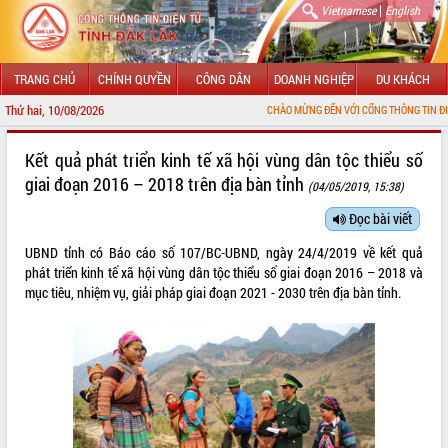
|
Vietnamese
English
TRANG CHỦ
CHÍNH QUYỀN
CÔNG DÂN
DOANH NGHIỆP
DU KHÁCH
Thứ hai, 10/08/2026
CHÀO MỪNG ĐẾN VỚI CỔNG THÔNG TIN ĐIỆN TỬ TỈNH Đ
GIỚI THIỆU
Kết quả phát triển kinh tế xã hội vùng dân tộc thiểu số
giai đoạn 2016 – 2018 trên địa bàn tỉnh
(04/05/2019, 15:38)
LÃNH ĐẠO UBND TỈNH
Đọc bài viết
TIN TỨC SỰ KIỆN
UBND tỉnh có Báo cáo số 107/BC-UBND, ngày 24/4/2019 về kết quả
SỞ, BAN, NGÀNH
phát triển kinh tế xã hội vùng dân tộc thiểu số giai đoạn 2016 – 2018 và
mục tiêu, nhiệm vụ, giải pháp giai đoạn 2021 - 2030 trên địa bàn tỉnh.
UBND CÁC XÃ, PHƯỜNG
THÔNG TIN CHỈ ĐẠO ĐIỀU HÀNH
HỆ THỐNG VĂN BẢN
VĂN BẢN HĐND TỈNH