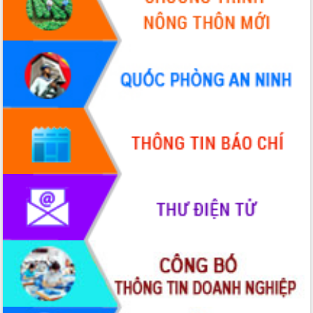
Tháo gỡ những vướng mắc, đẩy mạnh
công tác cải cách thủ tục hành chính
tại Trung tâm Phục vụ hành chính
công tỉnh
Đắk Lắk: Tôn vinh 46 giải pháp tại Hội
thi Sáng tạo Kỹ thuật 2024 - 2025
Đắk Lắk rà soát, điều chỉnh Đề án 190
về phát triển nuôi trồng thủy sản
Phó Chủ tịch UBND tỉnh Đắk Lắk
Trương Công Thái kiểm tra thực địa
Dự án cao tốc Khánh Hòa - Buôn Ma
Thuột
Định vị cà phê Việt Nam như một “di
sản sống” trong dòng chảy toàn cầu
Xây dựng nông thôn mới: Nâng cao đời
sống người dân từ những mô hình thiết
thực
Quyết liệt tháo gỡ vướng mắc, đẩy
nhanh tiến độ các dự án trọng điểm
trong Khu kinh tế Nam Phú Yên