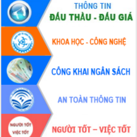
Hòn Yến phát triển du lịch gắn với bảo
tồn biển
Lấy ý kiến điều chỉnh Quy hoạch tỉnh
Đắk Lắk thời kỳ 2021-2030, tầm nhìn
đến năm 2050
Phát động chiến dịch 30 ngày đêm
giải phóng mặt bằng Tuyến đường bộ
ven biển
Đắk Lắk nỗ lực thúc đẩy tăng trưởng
kinh tế từ 10% trở lên trong Quý
II/2026
Đắk Lắk ký kết thỏa thuận hợp tác về
chuyển đổi số giai đoạn 2026 – 2030
với Tập đoàn Bưu chính Viễn thông
Việt Nam
Thứ trưởng Bộ Y tế làm việc với tỉnh
Đắk Lắk về phát triển nhân lực y tế
cho trạm y tế cấp xã
Du lịch Đắk Lắk nâng tầm trải nghiệm
du khách thông qua Hệ thống cơ sở dữ
liệu và Bản đồ số