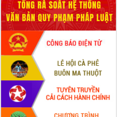
Hội thảo góp ý hồ sơ điều chỉnh quy
hoạch tỉnh Đắk Lắk thời kỳ 2021-2030,
tầm nhìn đến năm 2050
Nâng cao hiệu quả hoạt động của các
doanh nghiệp nhà nước
Hội nghị triển khai kết nối mạng
truyền số liệu chuyên dùng phục vụ cơ
quan Đảng, Nhà nước
Lễ phát động chuỗi hoạt động chung
tay làm sạch môi trường
Xã Ea Kar bước chuyển mình trong
công tác cải cách hành chính mô hình
mới
UBND tỉnh họp báo định kỳ tháng 4
năm 2026
Hội thảo khoa học “Giải pháp thúc đẩy
phát triển nền kinh tế xanh tại tỉnh
Đắk Lắk”
Tăng cường giám sát, đôn đốc thực
hiện nhiệm vụ quản lý tài sản công
hàng tuần