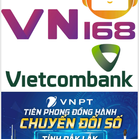
2026-2031
Đảm bảo cuộc bầu cử đại biểu Quốc
hội và đại biểu HĐND các cấp diễn ra
an toàn, hiệu quả, đúng quy định
Thủ tướng Chính phủ Phạm Minh Chính
kiểm tra, chỉ đạo hoàn thành các dự
án cao tốc và thăm khu tái định cư tại
Đắk Lắk
Sôi nổi Hội đua ngựa truyền thống Gò
Thì Thùng mừng Xuân Bính Ngọ 2026
Lãnh đạo tỉnh dâng hương tưởng niệm
tại Đập Đồng Cam đầu Xuân Bính Ngọ
Ngành nông nghiệp phấn đấu tăng
trưởng đạt 5,86% trong năm 2026
UBND tỉnh Đắk Lắk triển khai công tác
quốc phòng, quân sự địa phương năm
2026
Đắk Lắk tập trung toàn lực khắc phục
tồn tại IUU, sẵn sàng làm việc với
Đoàn thanh tra EC
Chủ tịch UBND tỉnh Tạ Anh Tuấn thăm,