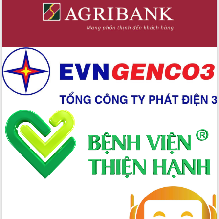
hai con số trong năm 2026
Tổ chức trang trọng Lễ hội Đền thờ
Lương Văn Chánh năm 2026
Phó Bí thư Tỉnh ủy Đắk Lắk Đỗ Hữu
Huy giữ chức Bí thư Đảng ủy Ủy Ban
Nhân dân tỉnh
Bệnh án điện tử thúc đẩy chuyển đổi
số y tế tại Đắk Lắk
Chuyển đổi số thư viện: Mở rộng
không gian tri thức trong thời đại số
Đánh giá, rút kinh nghiệm công tác tổ
chức diễn tập trước ngày bầu cử
Chương trình “Gặp gỡ hữu nghị –
Friendship Meeting New Year 2026”
Bầu cử Quốc hội và HĐND: Cử tri Đắk
Lắk gửi gắm niềm tin, kỳ vọng vào lá
phiếu
Đắk Lắk sẵn sàng các điều kiện cho
Ngày hội bầu cử đại biểu Quốc hội
khóa XVI và HĐND các cấp nhiệm kỳ