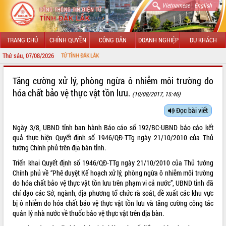
|
Vietnamese
English
TRANG CHỦ
CHÍNH QUYỀN
CÔNG DÂN
DOANH NGHIỆP
DU KHÁCH
Thứ sáu, 07/08/2026
G TIN ĐIỆN TỬ TỈNH ĐẮK LẮK
GIỚI THIỆU
Tăng cường xử lý, phòng ngừa ô nhiễm môi trường do
hóa chất bảo vệ thực vật tồn lưu.
(10/08/2017, 15:46)
LÃNH ĐẠO UBND TỈNH
Đọc bài viết
TIN TỨC SỰ KIỆN
Ngày 3/8, UBND tỉnh ban hành Báo cáo số 192/BC-UBND báo cáo kết
SỞ, BAN, NGÀNH
quả thực hiện Quyết định số 1946/QĐ-TTg ngày 21/10/2010 của Thủ
tướng Chính phủ trên địa bàn tỉnh.
UBND CÁC XÃ, PHƯỜNG
Triển khai Quyết định số 1946/QĐ-TTg ngày 21/10/2010 của Thủ tướng
Chính phủ về “Phê duyệt Kế hoạch xử lý, phòng ngừa ô nhiễm môi trường
THÔNG TIN CHỈ ĐẠO ĐIỀU HÀNH
do hóa chất bảo vệ thực vật tồn lưu trên phạm vi cả nước”, UBND tỉnh đã
chỉ đạo các Sở, ngành, địa phương tổ chức rà soát, đề xuất các khu vực
HỆ THỐNG VĂN BẢN
bị ô nhiễm do hóa chất bảo vệ thực vật tồn lưu và tăng cường công tác
quản lý nhà nước về thuốc bảo vệ thực vật trên địa bàn.
VĂN BẢN HĐND TỈNH