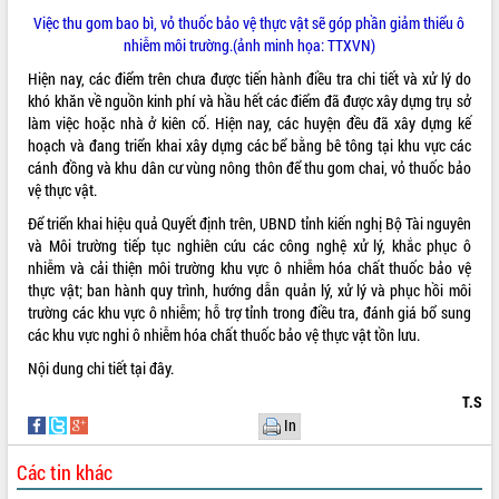
Việc thu gom bao bì, vỏ thuốc bảo vệ thực vật sẽ góp phần giảm thiểu ô
VIDEO
nhiễm môi trường.(ảnh minh họa: TTXVN)
Loading the player...
Hiện nay, các điểm trên chưa được tiến hành điều tra chi tiết và xử lý do
khó khăn về nguồn kinh phí và hầu hết các điểm đã được xây dựng trụ sở
Khám bệnh, cấp phát thuốc miễn phí
làm việc hoặc nhà ở kiên cố. Hiện nay, các huyện đều đã xây dựng kế
và tặng quà người dân xã Cư Pui
hoạch và đang triển khai xây dựng các bể bằng bê tông tại khu vực các
Hội nghị UBND tỉnh Đắk Lắk thường kỳ
cánh đồng và khu dân cư vùng nông thôn để thu gom chai, vỏ thuốc bảo
tháng 7/2026
vệ thực vật.
Lễ truy tặng danh hiệu “Bà Mẹ Việt
Để triển khai hiệu quả Quyết định trên, UBND tỉnh kiến nghị Bộ Tài nguyên
Nam Anh hùng” và trao Huân chương
và Môi trường tiếp tục nghiên cứu các công nghệ xử lý, khắc phục ô
Lao động
nhiễm và cải thiện môi trường khu vực ô nhiễm hóa chất thuốc bảo vệ
ALBUM ẢNH
UBND tỉnh Đắk Lắk triển khai nhiệm
thực vật; ban hành quy trình, hướng dẫn quản lý, xử lý và phục hồi môi
vụ 6 tháng cuối năm 2026
trường các khu vực ô nhiễm; hỗ trợ tỉnh trong điều tra, đánh giá bổ sung
Kỳ họp thứ Hai, Hội đồng nhân dân
các khu vực nghi ô nhiễm hóa chất thuốc bảo vệ thực vật tồn lưu.
tỉnh khóa XI quyết nghị nhiều nội dung
Nội dung chi tiết
tại đây
.
quan trọng
T.S
Bí thư Tỉnh ủy Lương Nguyễn Minh
Triết thăm, tặng quà người có công với
In
cách mạng
Các tin khác
Rà soát, hoàn thiện hệ thống thiết chế
văn hóa, thể thao đáp ứng yêu cầu
LIÊN KẾT WEB