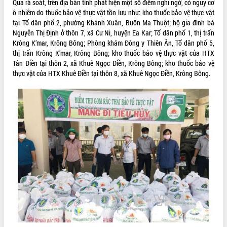
Qua rà soát, trên địa bàn tỉnh phát hiện một số điểm nghi ngờ, có nguy cơ
ô nhiễm do thuốc bảo vệ thực vật tồn lưu như: kho thuốc bảo vệ thực vật
ĐIỂM TIN VĂN BẢN
tại Tổ dân phố 2, phường Khánh Xuân, Buôn Ma Thuột; hộ gia đình bà
Nguyễn Thị Định ở thôn 7, xã Cư Ni, huyện Ea Kar; Tổ dân phố 1, thị trấn
QUY HOẠCH - KẾ HOẠCH
Krông K’mar, Krông Bông; Phòng khám Đông y Thiên Ân, Tổ dân phố 5,
thị trấn Krông K’mar, Krông Bông; kho thuốc bảo vệ thực vật của HTX
Tân Điền tại thôn 2, xã Khuê Ngọc Điền, Krông Bông; kho thuốc bảo vệ
thực vật của HTX Khuê Điền tại thôn 8, xã Khuê Ngọc Điền, Krông Bông.