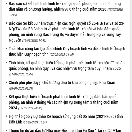
Báo cáo sơ kết tình hình kinh tế - xã hội, quốc phòng - an ninh 6 tháng
phát triển mới
đầu năm và phương hướng, nhiệm vụ 6 tháng cuối năm 2026
(17/07/2026,
Thường trực HĐND tỉnh Đắk Lắk gặp
16:29)
mặt Đoàn chuyên gia y tế TP. Hồ Chí
Báo cáo Sơ kết 03 năm thực hiện các Nghị quyết số 26-NQ/TW và số 23-
Minh
THỐNG KÊ TRUY CẬP
NQ/TW của Bộ Chính trị về phát triển kinh tế - xã hội và bảo đảm quốc
Lễ truy điệu và an táng hài cốt liệt sĩ
phòng, an ninh vùng Bắc Trung Bộ và duyên hải Trung Bộ và vùng Tây
tại Nghĩa trang Liệt sĩ xã Sơn Hòa
Hôm nay:
4830
Nguyên
(19/08/2025, 14:46)
Bàn giải pháp tháo gỡ khó khăn trong
Tất cả:
66050153
Triển khai công tác lập điều chỉnh Quy hoạch tỉnh và điều chỉnh Kế hoạch
xuất khẩu sầu riêng và triển khai quy
thực hiện Quy hoạch tỉnh
(07/08/2025, 14:46)
định EUDR
Tình hình, kết quả thực hiện kế hoạch phát triển kinh tế - xã hội, đảm bảo
Thứ trưởng Bộ Nông nghiệp và Môi
quốc phòng, an ninh quý I và các nhiệm vụ trọng tâm quý II năm 2025
trường Nguyễn Hoàng Hiệp khảo sát
(11/04/2025, 15:47)
vùng trồng và doanh nghiệp đóng gói
sầu riêng tại Đắk Lắk
Chính phủ phê duyệt chủ trương đầu tư khu công nghiệp Phú Xuân
(03/01/2025, 09:31)
Trình diễn nghệ thuật chế biến các
món ăn từ sầu riêng
Kết quả thực hiện kế hoạch phát triển kinh tế - xã hội, đảm bảo quốc
phòng, an ninh 9 tháng và các nhiệm vụ trọng tâm 3 tháng cuối năm
Đắk Lắk công bố Quy hoạch và xúc
2024
tiến đầu tư tỉnh
(15/10/2024, 09:36)
Ngành cá ngừ Đắk Lắk chủ động thích
Hội thảo góp ý Dự thảo Kế hoạch sử dụng đất 05 năm (2021-2025) tỉnh
ứng để giữ vững thị trường xuất khẩu
Đắk Lắk
(01/03/2024, 16:57)
Diễn đàn Kinh tế tư nhân Việt Nam đột
Thông tin dự án đầu tư Nhà máy Điện mặt trời Ea Súp 1 tại xã Cư M’lan,