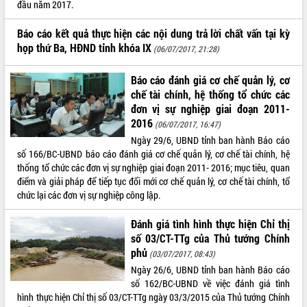
đầu năm 2017.
VIDEO
Báo cáo kết quả thực hiện các nội dung trả lời chất vấn tại kỳ
họp thứ Ba, HĐND tỉnh khóa IX
(06/07/2017, 21:28)
Báo cáo đánh giá cơ chế quản lý, cơ
chế tài chính, hệ thống tổ chức các
đơn vị sự nghiệp giai đoạn 2011-
2016
(06/07/2017, 16:47)
Ngày 29/6, UBND tỉnh ban hành Báo cáo
số 166/BC-UBND báo cáo đánh giá cơ chế quản lý, cơ chế tài chính, hệ
Trailer Lễ hội Sầu riêng Đắk Lắk năm
thống tổ chức các đơn vị sự nghiệp giai đoạn 2011- 2016; mục tiêu, quan
2026
điểm và giải pháp để tiếp tục đổi mới cơ chế quản lý, cơ chế tài chính, tổ
Khám bệnh, cấp phát thuốc miễn phí
chức lại các đơn vị sự nghiệp công lập.
và tặng quà người dân xã Cư Pui
Hội nghị UBND tỉnh Đắk Lắk thường kỳ
Đánh giá tình hình thực hiện Chỉ thị
tháng 7/2026
số 03/CT-TTg của Thủ tướng Chính
Lễ truy tặng danh hiệu “Bà Mẹ Việt
phủ
(03/07/2017, 08:43)
ALBUM ẢNH
Nam Anh hùng” và trao Huân chương
Ngày 26/6, UBND tỉnh ban hành Báo cáo
Lao động
số 162/BC-UBND về việc đánh giá tình
UBND tỉnh Đắk Lắk triển khai nhiệm
hình thực hiện Chỉ thị số 03/CT-TTg ngày 03/3/2015 của Thủ tướng Chính
vụ 6 tháng cuối năm 2026