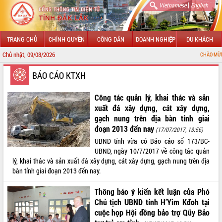
|
Vietnamese
English
TRANG CHỦ
CHÍNH QUYỀN
CÔNG DÂN
DOANH NGHIỆP
DU KHÁCH
Chủ nhật, 09/08/2026
CHÀO MỪNG ĐẾN VỚI CỔNG
GIỚI THIỆU
BÁO CÁO KTXH
LÃNH ĐẠO UBND TỈNH
Công tác quản lý, khai thác và sản
xuất đá xây dựng, cát xây dựng,
TIN TỨC SỰ KIỆN
gạch nung trên địa bàn tỉnh giai
đoạn 2013 đến nay
(17/07/2017, 13:56)
SỞ, BAN, NGÀNH
UBND tỉnh vừa có Báo cáo số 173/BC-
UBND, ngày 10/7/2017 về công tác quản
UBND CÁC XÃ, PHƯỜNG
lý, khai thác và sản xuất đá xây dựng, cát xây dựng, gạch nung trên địa
bàn tỉnh giai đoạn 2013 đến nay.
THÔNG TIN CHỈ ĐẠO ĐIỀU HÀNH
Thông báo ý kiến kết luận của Phó
HỆ THỐNG VĂN BẢN
Chủ tịch UBND tỉnh H’Yim Kđoh tại
cuộc họp Hội đồng bảo trợ Qũy Bảo
VĂN BẢN HĐND TỈNH