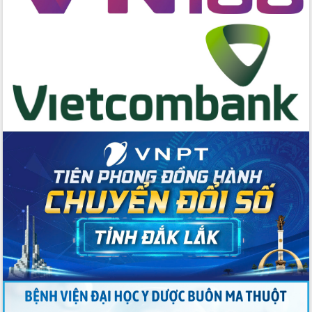
Chương trình “Gặp gỡ hữu nghị –
Friendship Meeting New Year 2026”
Bầu cử Quốc hội và HĐND: Cử tri Đắk
Lắk gửi gắm niềm tin, kỳ vọng vào lá
phiếu
Đắk Lắk sẵn sàng các điều kiện cho
Ngày hội bầu cử đại biểu Quốc hội
khóa XVI và HĐND các cấp nhiệm kỳ
2026-2031
Đảm bảo cuộc bầu cử đại biểu Quốc
hội và đại biểu HĐND các cấp diễn ra
an toàn, hiệu quả, đúng quy định
Thủ tướng Chính phủ Phạm Minh Chính
kiểm tra, chỉ đạo hoàn thành các dự
án cao tốc và thăm khu tái định cư tại
Đắk Lắk
Sôi nổi Hội đua ngựa truyền thống Gò
Thì Thùng mừng Xuân Bính Ngọ 2026
Lãnh đạo tỉnh dâng hương tưởng niệm
tại Đập Đồng Cam đầu Xuân Bính Ngọ
Ngành nông nghiệp phấn đấu tăng