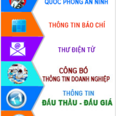
UBND tỉnh họp báo định kỳ tháng 4
năm 2026
Hội thảo khoa học “Giải pháp thúc đẩy
phát triển nền kinh tế xanh tại tỉnh
Đắk Lắk”
Tăng cường giám sát, đôn đốc thực
hiện nhiệm vụ quản lý tài sản công
hàng tuần
Tháo gỡ những vướng mắc, đẩy mạnh
công tác cải cách thủ tục hành chính
tại Trung tâm Phục vụ hành chính
công tỉnh
Đắk Lắk: Tôn vinh 46 giải pháp tại Hội
thi Sáng tạo Kỹ thuật 2024 - 2025
Đắk Lắk rà soát, điều chỉnh Đề án 190
về phát triển nuôi trồng thủy sản
Phó Chủ tịch UBND tỉnh Đắk Lắk
Trương Công Thái kiểm tra thực địa
Dự án cao tốc Khánh Hòa - Buôn Ma
Thuột