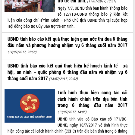
trợ trẻ em tỉnh.
(17/07/2017, 13:51)
Ngày 7/7, UBND tỉnh ban hành Thông báo
ĐIỂM TIN VĂN BẢN
số 127/TB-UBND thông báo ý kiến kết
luận của đồng chí H’Yim Kđoh – Phó Chủ tịch UBND tỉnh tại cuộc họp
QUY HOẠCH - KẾ HOẠCH
Hội đồng bảo trợ Qũy Bảo trợ trẻ em tỉnh.
UBND tỉnh báo cáo kết quả thực hiện giao ước thi đua 6 tháng
đầu năm và phương hướng nhiệm vụ 6 tháng cuối năm 2017
(14/07/2017, 22:58)
UBND tỉnh báo cáo kết quả thực hiện kế hoạch kinh tế - xã
hội, an ninh – quốc phòng 6 tháng đầu năm và nhiệm vụ 6
tháng cuối năm 2017
(14/07/2017, 22:52)
Tình hình thực hiện công tác cải
cách hành chính trên địa bàn tỉnh
trong 6 tháng đầu năm 2017
(13/07/2017, 14:05)
UBND tỉnh vừa có Báo cáo số 171/BC-
UBND, ngày 10/7/2017 về tình hình thực
hiện công tác cải cách hành chính (CCHC) trên địa bàn tỉnh trong 6 tháng