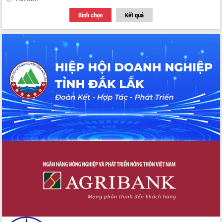
Hồ Thị Nguyên Thảo làm việc tại Trung
tâm Phục vụ hành chính công xã Ea
Bình chọn
Kết quả
Phê
Xây dựng nền hành chính số đồng
hành cùng nông dân dân, doanh nghiệp
Giai đoạn 2026-2030, Đắk Lắk phấn
đấu có 77% xã đạt chuẩn nông thôn
mới
Chuyển đổi số 'mở đường' cho nông
nghiệp Đắk Lắk tăng trưởng bứt phá
Triển khai đồng bộ đo đạc, lập hồ sơ
địa chính, hoàn thiện cơ sở dữ liệu đất
đai
Ứng dụng sinh trắc học - Bước tiến
trong hành trình chuyển đổi số tại Đắk
Lắk
Đắk Lắk nâng cao hiệu quả công tác
Đảng từ Sổ tay đảng viên điện tử
Đắk Lắk đẩy mạnh nuôi biển công
nghệ, hướng tới phát triển thủy sản
bền vững