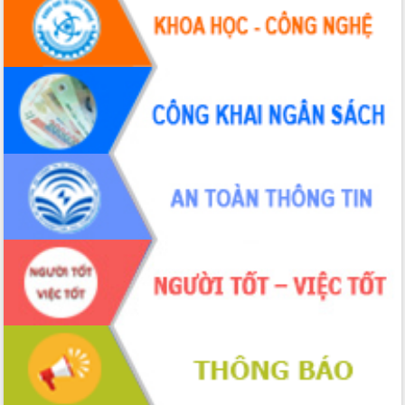
Định vị cà phê Việt Nam như một “di
sản sống” trong dòng chảy toàn cầu
Xây dựng nông thôn mới: Nâng cao đời
sống người dân từ những mô hình thiết
thực
Quyết liệt tháo gỡ vướng mắc, đẩy
nhanh tiến độ các dự án trọng điểm
trong Khu kinh tế Nam Phú Yên
Hòn Yến phát triển du lịch gắn với bảo
tồn biển
Lấy ý kiến điều chỉnh Quy hoạch tỉnh
Đắk Lắk thời kỳ 2021-2030, tầm nhìn
đến năm 2050
Phát động chiến dịch 30 ngày đêm
giải phóng mặt bằng Tuyến đường bộ
ven biển
Đắk Lắk nỗ lực thúc đẩy tăng trưởng
kinh tế từ 10% trở lên trong Quý
II/2026
Đắk Lắk ký kết thỏa thuận hợp tác về
chuyển đổi số giai đoạn 2026 – 2030