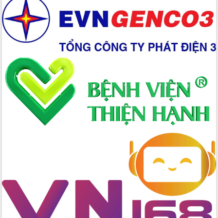
Tập huấn nâng cao năng lực triển khai
chuyển đổi số cho cán bộ, công chức
cấp xã
Đắk Lắk phát động hưởng ứng Ngày
Quyền của người tiêu dùng Việt Nam
2026
Đẩy mạnh cải cách hành chính, quyết
tâm đạt được mục tiêu tăng trưởng
hai con số trong năm 2026
Tổ chức trang trọng Lễ hội Đền thờ
Lương Văn Chánh năm 2026
Phó Bí thư Tỉnh ủy Đắk Lắk Đỗ Hữu
Huy giữ chức Bí thư Đảng ủy Ủy Ban
Nhân dân tỉnh
Bệnh án điện tử thúc đẩy chuyển đổi
số y tế tại Đắk Lắk
Chuyển đổi số thư viện: Mở rộng
không gian tri thức trong thời đại số
Đánh giá, rút kinh nghiệm công tác tổ
chức diễn tập trước ngày bầu cử