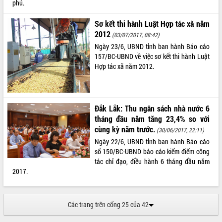
phủ.
Kỳ họp thứ Hai, Hội đồng nhân dân
tỉnh khóa XI quyết nghị nhiều nội dung
Sơ kết thi hành Luật Hợp tác xã năm
quan trọng
2012
(03/07/2017, 08:42)
Bí thư Tỉnh ủy Lương Nguyễn Minh
Ngày 23/6, UBND tỉnh ban hành Báo cáo
Triết thăm, tặng quà người có công với
157/BC-UBND về việc sơ kết thi hành Luật
cách mạng
LIÊN KẾT WEB
Hợp tác xã năm 2012.
Rà soát, hoàn thiện hệ thống thiết chế
văn hóa, thể thao đáp ứng yêu cầu
phát triển mới
Đắk Lắk: Thu ngân sách nhà nước 6
Thường trực HĐND tỉnh Đắk Lắk gặp
THỐNG KÊ TRUY CẬP
mặt Đoàn chuyên gia y tế TP. Hồ Chí
tháng đầu năm tăng 23,4% so với
Minh
cùng kỳ năm trước.
Hôm nay:
26903
(30/06/2017, 22:11)
Lễ truy điệu và an táng hài cốt liệt sĩ
Tất cả:
66112571
Ngày 22/6, UBND tỉnh ban hành Báo cáo
tại Nghĩa trang Liệt sĩ xã Sơn Hòa
số 150/BC-UBND báo cáo kiểm điểm công
tác chỉ đạo, điều hành 6 tháng đầu năm
Bàn giải pháp tháo gỡ khó khăn trong
2017.
xuất khẩu sầu riêng và triển khai quy
định EUDR
Thứ trưởng Bộ Nông nghiệp và Môi
Các trang trên cổng 25 của 42
trường Nguyễn Hoàng Hiệp khảo sát
vùng trồng và doanh nghiệp đóng gói