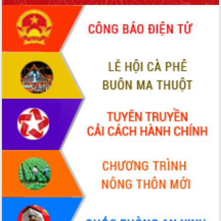
hiện Đề án 06 của Chính phủ
Họp báo thông tin về Hội nghị Công bố
Quy hoạch và Xúc tiến đầu tư tỉnh Đắk
Lắk
Khơi thông điểm nghẽn, đẩy nhanh
giải ngân vốn khắc phục thiên tai
HĐND tỉnh thông qua điều chỉnh Quy
hoạch tỉnh thời kỳ 2021-2030
Hội thảo góp ý hồ sơ điều chỉnh quy
hoạch tỉnh Đắk Lắk thời kỳ 2021-2030,
tầm nhìn đến năm 2050
Nâng cao hiệu quả hoạt động của các
doanh nghiệp nhà nước
Hội nghị triển khai kết nối mạng
truyền số liệu chuyên dùng phục vụ cơ
quan Đảng, Nhà nước
Lễ phát động chuỗi hoạt động chung
tay làm sạch môi trường
Xã Ea Kar bước chuyển mình trong
công tác cải cách hành chính mô hình
mới