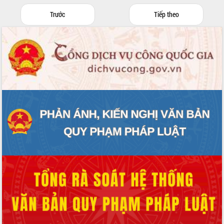
sầu riêng tại Đắk Lắk
Trước
Tiếp theo
Trình diễn nghệ thuật chế biến các
món ăn từ sầu riêng
Đắk Lắk công bố Quy hoạch và xúc
tiến đầu tư tỉnh
Ngành cá ngừ Đắk Lắk chủ động thích
ứng để giữ vững thị trường xuất khẩu
Diễn đàn Kinh tế tư nhân Việt Nam đột
phá cơ chế - Hợp tác công tư
Đề án 06 tạo bước ngoặt đột phá trong
cải cách hành chính tỉnh Đắk Lắk
Kết nối tour, đẩy mạnh chuyển đổi số
để phát triển du lịch Đắk Lắk
Khởi động Dự án Đầu tư xây dựng hạ
tầng kỹ thuật Cụm công nghiệp Tân
Tiến
Gặp mặt các cơ quan báo chí nhân Kỷ
niệm 101 năm Ngày Báo chí Cách
mạng Việt Nam
Đắk Lắk sơ kết 4 năm triển khai thực