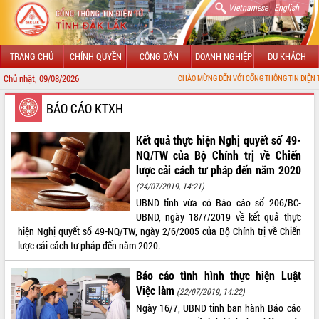
|
Vietnamese
English
TRANG CHỦ
CHÍNH QUYỀN
CÔNG DÂN
DOANH NGHIỆP
DU KHÁCH
Chủ nhật, 09/08/2026
CHÀO MỪNG ĐẾN VỚI CỔNG THÔNG TIN ĐIỆN TỬ TỈNH ĐẮK L
GIỚI THIỆU
BÁO CÁO KTXH
LÃNH ĐẠO UBND TỈNH
Kết quả thực hiện Nghị quyết số 49-
NQ/TW của Bộ Chính trị về Chiến
TIN TỨC SỰ KIỆN
lược cải cách tư pháp đến năm 2020
(24/07/2019, 14:21)
SỞ, BAN, NGÀNH
UBND tỉnh vừa có Báo cáo số 206/BC-
UBND, ngày 18/7/2019 về kết quả thực
UBND CÁC XÃ, PHƯỜNG
hiện Nghị quyết số 49-NQ/TW, ngày 2/6/2005 của Bộ Chính trị về Chiến
lược cải cách tư pháp đến năm 2020.
THÔNG TIN CHỈ ĐẠO ĐIỀU HÀNH
Báo cáo tình hình thực hiện Luật
HỆ THỐNG VĂN BẢN
Việc làm
(22/07/2019, 14:22)
Ngày 16/7, UBND tỉnh ban hành Báo cáo
VĂN BẢN HĐND TỈNH