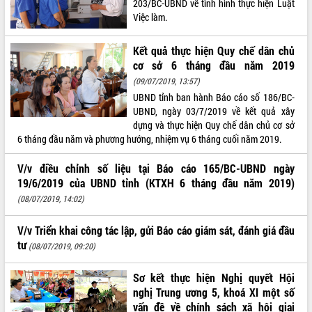
203/BC-UBND về tình hình thực hiện Luật
Việc làm.
ĐIỂM TIN VĂN BẢN
QUY HOẠCH - KẾ HOẠCH
Kết quả thực hiện Quy chế dân chủ
cơ sở 6 tháng đầu năm 2019
(09/07/2019, 13:57)
UBND tỉnh ban hành Báo cáo số 186/BC-
UBND, ngày 03/7/2019 về kết quả xây
dựng và thực hiện Quy chế dân chủ cơ sở
6 tháng đầu năm và phương hướng, nhiệm vụ 6 tháng cuối năm 2019.
V/v điều chỉnh số liệu tại Báo cáo 165/BC-UBND ngày
19/6/2019 của UBND tỉnh (KTXH 6 tháng đầu năm 2019)
(08/07/2019, 14:02)
V/v Triển khai công tác lập, gửi Báo cáo giám sát, đánh giá đầu
tư
(08/07/2019, 09:20)
Sơ kết thực hiện Nghị quyết Hội
nghị Trung ương 5, khoá XI một số
vấn đề về chính sách xã hội giai