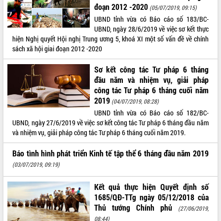
đoạn 2012 -2020
(05/07/2019, 09:15)
VIDEO
UBND tỉnh vừa có Báo cáo số 183/BC-
UBND, ngày 28/6/2019 về việc sơ kết thực
Không có file video nào để phát.
hiện Nghị quyết Hội nghị Trung ương 5, khoá XI một số vấn đề về chính
sách xã hội giai đoạn 2012 -2020
ALBUM ẢNH
Sơ kết công tác Tư pháp 6 tháng
đầu năm và nhiệm vụ, giải pháp
công tác Tư pháp 6 tháng cuối năm
2019
(04/07/2019, 08:28)
UBND tỉnh vừa có Báo cáo số 182/BC-
UBND, ngày 27/6/2019 về việc sơ kết công tác Tư pháp 6 tháng đầu năm
và nhiệm vụ, giải pháp công tác Tư pháp 6 tháng cuối năm 2019.
LIÊN KẾT WEB
Báo tình hình phát triển Kinh tế tập thể 6 tháng đầu năm 2019
(03/07/2019, 09:19)
Kết quả thực hiện Quyết định số
1685/QĐ-TTg ngày 05/12/2018 của
THỐNG KÊ TRUY CẬP
Thủ tướng Chính phủ
(27/06/2019,
Hôm nay:
22927
08:44)