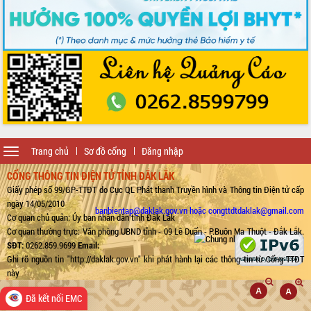
Toggle
Trang chủ
Sơ đồ cổng
Đăng nhập
navigation
CỔNG THÔNG TIN ĐIỆN TỬ TỈNH ĐẮK LẮK
Giấy phép số 99/GP-TTĐT do Cục QL Phát thanh Truyền hình và Thông tin Điện tử cấp
ngày 14/05/2010
banbientap@daklak.gov.vn hoặc congttdtdaklak@gmail.com
Cơ quan chủ quản: Ủy ban nhân dân tỉnh Đắk Lắk
Cơ quan thường trực: Văn phòng UBND tỉnh - 09 Lê Duẩn - P.Buôn Ma Thuột - Đắk Lắk.
SĐT:
0262.859.9699
Email:
Ghi rõ nguồn tin "http://daklak.gov.vn" khi phát hành lại các thông tin từ Cổng TTĐT
này
Đã kết nối EMC