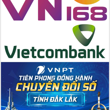
Đẩy mạnh cải cách hành chính, quyết
tâm đạt được mục tiêu tăng trưởng
hai con số trong năm 2026
Tổ chức trang trọng Lễ hội Đền thờ
Lương Văn Chánh năm 2026
Phó Bí thư Tỉnh ủy Đắk Lắk Đỗ Hữu
Huy giữ chức Bí thư Đảng ủy Ủy Ban
Nhân dân tỉnh
Bệnh án điện tử thúc đẩy chuyển đổi
số y tế tại Đắk Lắk
Chuyển đổi số thư viện: Mở rộng
không gian tri thức trong thời đại số
Đánh giá, rút kinh nghiệm công tác tổ
chức diễn tập trước ngày bầu cử
Chương trình “Gặp gỡ hữu nghị –
Friendship Meeting New Year 2026”
Bầu cử Quốc hội và HĐND: Cử tri Đắk
Lắk gửi gắm niềm tin, kỳ vọng vào lá
phiếu
Đắk Lắk sẵn sàng các điều kiện cho