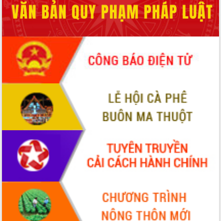
ứng để giữ vững thị trường xuất khẩu
Diễn đàn Kinh tế tư nhân Việt Nam đột
phá cơ chế - Hợp tác công tư
Đề án 06 tạo bước ngoặt đột phá trong
cải cách hành chính tỉnh Đắk Lắk
Kết nối tour, đẩy mạnh chuyển đổi số
để phát triển du lịch Đắk Lắk
Khởi động Dự án Đầu tư xây dựng hạ
tầng kỹ thuật Cụm công nghiệp Tân
Tiến
Gặp mặt các cơ quan báo chí nhân Kỷ
niệm 101 năm Ngày Báo chí Cách
mạng Việt Nam
Đắk Lắk sơ kết 4 năm triển khai thực
hiện Đề án 06 của Chính phủ
Họp báo thông tin về Hội nghị Công bố
Quy hoạch và Xúc tiến đầu tư tỉnh Đắk
Lắk
Khơi thông điểm nghẽn, đẩy nhanh
giải ngân vốn khắc phục thiên tai