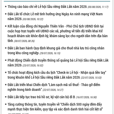
Thông cáo báo chí về Lễ hội Sầu riêng Đắk Lắk năm 2026
VIDEO
(05/08/2026, 11:17)
Đắk Lắk tổ chức Lễ mít tinh hưởng ứng Ngày An ninh mạng Việt Nam
năm 2026
(03/08/2026, 10:22)
Kết luận của đồng chí Nguyễn Thiên Văn - Phó Chủ tịch UBND tỉnh tại
cuộc họp trực tuyến với UBND các xã, phường về tiến độ triển khai Kế
hoạch khám sức khỏe định kỳ, khám sàng lọc cho người dân trên địa bàn
tỉnh
(30/07/2026, 08:26)
Đắk Lắk ban hành Quy định khung giá cho thuê nhà lưu trú công nhân
trong khu công nghiệp
(29/07/2026, 16:15)
Lễ truy tặng danh hiệu “Bà Mẹ Việt
Phát động Chiến dịch truyền thông số quảng bá Lễ hội Sầu riêng Đắk Lắk
Nam Anh hùng” và trao Huân chương
năm 2026
(23/07/2026, 16:02)
Lao động
Tổ chức hoạt động kích cầu du lịch “Check-in Lễ hội - Nhận quà liền tay”
UBND tỉnh Đắk Lắk triển khai nhiệm
trong khuôn khổ Lễ hội Sầu riêng Đắk Lắk năm 2026
(22/07/2026, 15:53)
vụ 6 tháng cuối năm 2026
Đắk Lắk triển khai Chiến dịch “Làm sạch mã số thuế - Tháo gỡ điểm
Kỳ họp thứ Hai, Hội đồng nhân dân
nghẽn trong kinh doanh”
(22/07/2026, 14:27)
tỉnh khóa XI quyết nghị nhiều nội dung
quan trọng
ALBUM ẢNH
Đắk Lắk tiếp tục trao trả hồ sơ, kỷ vật cán bộ đi B
(16/07/2026, 16:50)
Bí thư Tỉnh ủy Lương Nguyễn Minh
Tăng cường thông tin, tuyên truyền về “Chiến dịch 500 ngày đêm đẩy
Triết thăm, tặng quà người có công với
mạnh thực hiện tìm kiếm, quy tập và xác định danh tính hài cốt liệt sĩ”
cách mạng