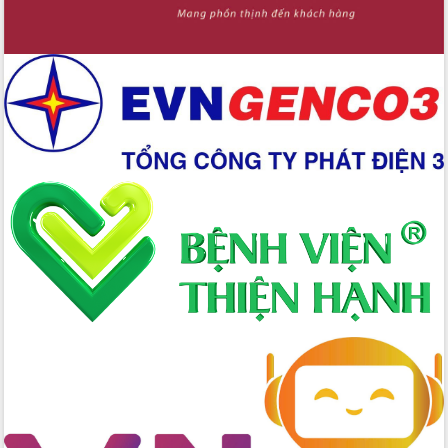
mới
Chuyển đổi số 'mở đường' cho nông
nghiệp Đắk Lắk tăng trưởng bứt phá
Triển khai đồng bộ đo đạc, lập hồ sơ
địa chính, hoàn thiện cơ sở dữ liệu đất
đai
Ứng dụng sinh trắc học - Bước tiến
trong hành trình chuyển đổi số tại Đắk
Lắk
Đắk Lắk nâng cao hiệu quả công tác
Đảng từ Sổ tay đảng viên điện tử
Đắk Lắk đẩy mạnh nuôi biển công
nghệ, hướng tới phát triển thủy sản
bền vững
Tập huấn nâng cao năng lực triển khai
chuyển đổi số cho cán bộ, công chức
cấp xã
Đắk Lắk phát động hưởng ứng Ngày
Quyền của người tiêu dùng Việt Nam
2026