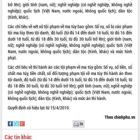
trở lên); giới tính (nam, nữ); nghề nghiệp (có nghề nghiệp, không nghề
ĐIỂM TIN VĂN BẢN
nghiệp); quốc tịch (Việt Nam, nước ngoài, không quốc tịch); dân tộc
(Kinh, khác).
QUY HOẠCH - KẾ HOẠCH
Các chỉ tiêu về xét xử tội phạm về ma túy bao gồm: Số vụ, số bị cáo phạm
tội ma túy theo tội danh, độ tuổi (từ đủ 14 đến dưới 16 tuổi, từ đủ 16 đến
dưới 18 tuổi, từ đủ 18 đến 30 tuổi, từ đủ 30 tuổi trở lên); giới tính (nam,
nữ); nghề nghiệp (có nghề nghiệp, không nghề nghiệp); quốc tịch (Việt
Nam, nước ngoài, không quốc tịch); dân tộc (Kinh, khác) và mức hình
phạt.
Các chỉ tiêu về thi hành án các tội phạm về ma túy gồm: Số vụ, số tiền, số
chất ma túy, tiền chất, số đối tượng phạm tội về ma túy thi hành án theo
tội danh, độ tuổi (từ đủ 14 đến dưới 16 tuổi, từ đủ 16 đến dưới 18 tuổi, từ
đủ 18 đến 30 tuổi, từ đủ 30 tuổi trở lên); giới tính (nam, nữ); nghề nghiệp
(có nghề nghiệp, không nghề nghiệp); quốc tịch (Việt Nam, nước ngoài,
không quốc tịch); dân tộc (Kinh, khác) và mức án thi hành.
Quyết định có hiệu lực từ 15/4/2019.
Theo chinhphu.vn
In
Các tin khác