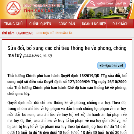
|
Vietnamese
English
TRANG CHỦ
CHÍNH QUYỀN
CÔNG DÂN
DOANH NGHIỆP
DU KHÁCH
Thứ năm, 06/08/2026
 CỔNG THÔNG TIN ĐIỆN TỬ TỈNH ĐẮK LẮK
GIỚI THIỆU
Sửa đổi, bổ sung các chỉ tiêu thống kê về phòng, chống
ma tuý
(05/03/2019, 08:17)
LÃNH ĐẠO UBND TỈNH
Đọc bài viết
TIN TỨC SỰ KIỆN
Thủ tướng Chính phủ ban hành Quyết định
13/2019/QĐ-TTg
sửa đổi, bổ
SỞ, BAN, NGÀNH
sung một số điều của Quyết định số
127/2009/QĐ-TTg
ngày 26/10/2009
của Thủ tướng Chính phủ ban hành Chế độ báo cáo thống kê về phòng,
UBND CÁC XÃ, PHƯỜNG
chống ma túy.
Quyết định sửa đổi chỉ tiêu thống kê về phòng, chống ma tuý. Theo đó,
THÔNG TIN CHỈ ĐẠO ĐIỀU HÀNH
trong nhóm chỉ tiêu về tội phạm và đấu tranh chống tội phạm về ma túy,
sửa đổi, bổ sung các chỉ tiêu về truy tố, xét xử, thi hành án tội phạm về
HỆ THỐNG VĂN BẢN
ma túy. Cụ thể, các chỉ tiêu về truy tố tội phạm về ma túy gồm: Số vụ, số
bị can bị truy tố về tội phạm ma túy theo tội danh, độ tuổi (từ đủ 14 đến
VĂN BẢN HĐND TỈNH
dưới 16 tuổi, từ đủ 16 đến dưới 18 tuổi, từ đủ 18 đến 30 tuổi, từ đủ 30 tuổi