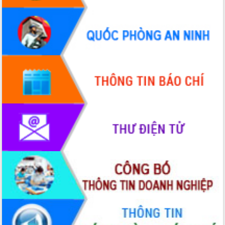
HĐND tỉnh thông qua điều chỉnh Quy
hoạch tỉnh thời kỳ 2021-2030
Hội thảo góp ý hồ sơ điều chỉnh quy
hoạch tỉnh Đắk Lắk thời kỳ 2021-2030,
tầm nhìn đến năm 2050
Nâng cao hiệu quả hoạt động của các
doanh nghiệp nhà nước
Hội nghị triển khai kết nối mạng
truyền số liệu chuyên dùng phục vụ cơ
quan Đảng, Nhà nước
Lễ phát động chuỗi hoạt động chung
tay làm sạch môi trường
Xã Ea Kar bước chuyển mình trong
công tác cải cách hành chính mô hình
mới
UBND tỉnh họp báo định kỳ tháng 4
năm 2026
Hội thảo khoa học “Giải pháp thúc đẩy
phát triển nền kinh tế xanh tại tỉnh
Đắk Lắk”
Tăng cường giám sát, đôn đốc thực