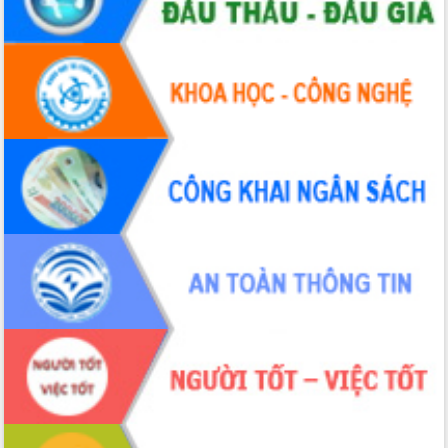
hiện nhiệm vụ quản lý tài sản công
hàng tuần
Tháo gỡ những vướng mắc, đẩy mạnh
công tác cải cách thủ tục hành chính
tại Trung tâm Phục vụ hành chính
công tỉnh
Đắk Lắk: Tôn vinh 46 giải pháp tại Hội
thi Sáng tạo Kỹ thuật 2024 - 2025
Đắk Lắk rà soát, điều chỉnh Đề án 190
về phát triển nuôi trồng thủy sản
Phó Chủ tịch UBND tỉnh Đắk Lắk
Trương Công Thái kiểm tra thực địa
Dự án cao tốc Khánh Hòa - Buôn Ma
Thuột
Định vị cà phê Việt Nam như một “di
sản sống” trong dòng chảy toàn cầu
Xây dựng nông thôn mới: Nâng cao đời
sống người dân từ những mô hình thiết
thực
Quyết liệt tháo gỡ vướng mắc, đẩy