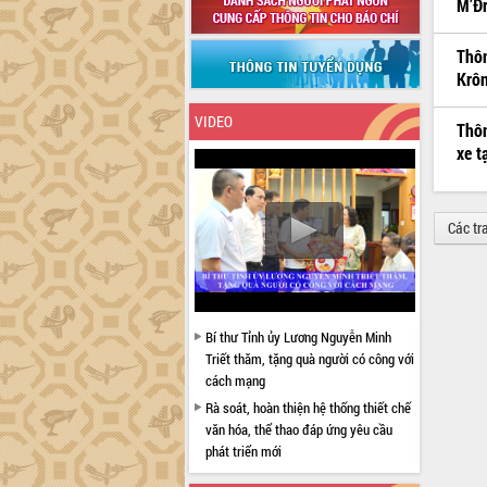
M’Đr
Thôn
Krôn
VIDEO
Thôn
xe t
Các tr
Bí thư Tỉnh ủy Lương Nguyễn Minh
Triết thăm, tặng quà người có công với
cách mạng
Rà soát, hoàn thiện hệ thống thiết chế
văn hóa, thể thao đáp ứng yêu cầu
phát triển mới
Thường trực HĐND tỉnh Đắk Lắk gặp