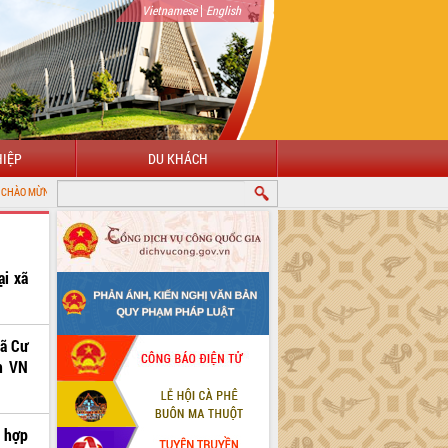
|
Vietnamese
English
IỆP
DU KHÁCH
G ĐẾN VỚI CỔNG THÔNG TIN ĐIỆN TỬ TỈNH ĐẮK LẮK
i xã
xã Cư
h VN
t hợp