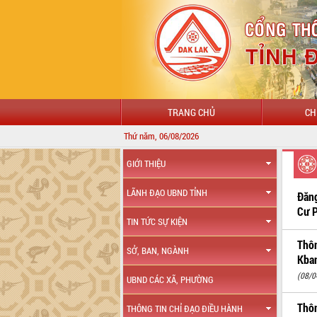
TRANG CHỦ
CH
Thứ năm, 06/08/2026
GIỚI THIỆU
LÃNH ĐẠO UBND TỈNH
Đăng
Cư P
TIN TỨC SỰ KIỆN
Thôn
SỞ, BAN, NGÀNH
Kba
(08/0
UBND CÁC XÃ, PHƯỜNG
Thôn
THÔNG TIN CHỈ ĐẠO ĐIỀU HÀNH