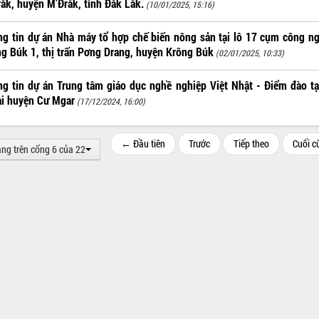
ắk, huyện M’Đrắk, tỉnh Đắk Lắk.
(10/01/2025, 15:16)
g tin dự án Nhà máy tổ hợp chế biến nông sản tại lô 17 cụm công n
g Búk 1, thị trấn Pơng Drang, huyện Krông Búk
(02/01/2025, 10:33)
g tin dự án Trung tâm giáo dục nghề nghiệp Việt Nhật - Điểm đào tạ
ại huyện Cư Mgar
(17/12/2024, 16:00)
← Đầu tiên
Trước
Tiếp theo
Cuối 
ang trên cổng 6 của 22