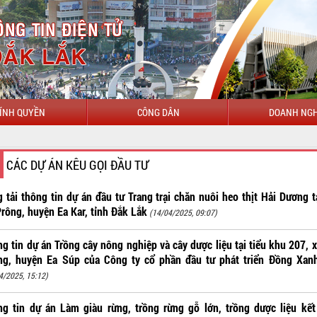
ÍNH QUYỀN
CÔNG DÂN
DOANH NGH
CHÀO MỪN
CÁC DỰ ÁN KÊU GỌI ĐẦU TƯ
 tải thông tin dự án đầu tư Trang trại chăn nuôi heo thịt Hải Dương tạ
rông, huyện Ea Kar, tỉnh Đắk Lắk
(14/04/2025, 09:07)
g tin dự án Trồng cây nông nghiệp và cây dược liệu tại tiểu khu 207, 
ng, huyện Ea Súp của Công ty cổ phần đầu tư phát triển Đồng Xan
4/2025, 15:12)
g tin dự án Làm giàu rừng, trồng rừng gỗ lớn, trồng dược liệu kế