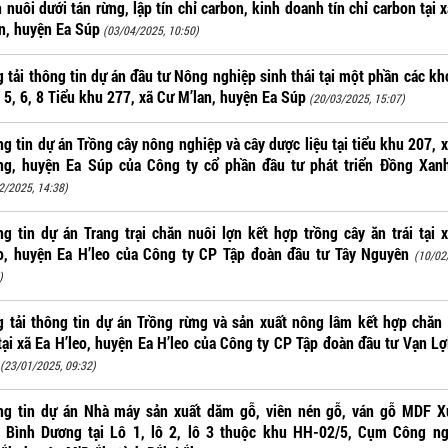
 nuôi dưới tán rừng, lập tín chỉ carbon, kinh doanh tín chỉ carbon tại 
n, huyện Ea Súp
(03/04/2025, 10:50)
 tải thông tin dự án đầu tư Nông nghiệp sinh thái tại một phần các k
, 5, 6, 8 Tiểu khu 277, xã Cư M’lan, huyện Ea Súp
(20/03/2025, 15:07)
g tin dự án Trồng cây nông nghiệp và cây dược liệu tại tiểu khu 207, 
ng, huyện Ea Súp của Công ty cổ phần đầu tư phát triển Đồng Xan
2/2025, 14:38)
g tin dự án Trang trại chăn nuôi lợn kết hợp trồng cây ăn trái tại 
o, huyện Ea H’leo của Công ty CP Tập đoàn đầu tư Tây Nguyên
(10/02
)
 tải thông tin dự án Trồng rừng và sản xuất nông lâm kết hợp chăn
tại xã Ea H’leo, huyện Ea H’leo của Công ty CP Tập đoàn đầu tư Vạn Lợ
(23/01/2025, 09:32)
ng tin dự án Nhà máy sản xuất dăm gỗ, viên nén gỗ, ván gỗ MDF X
i Bình Dương tại Lô 1, lô 2, lô 3 thuộc khu HH-02/5, Cụm Công ng