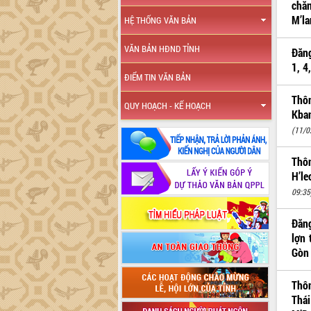
chăn
M’la
HỆ THỐNG VĂN BẢN
VĂN BẢN HĐND TỈNH
Đăng
1, 4
ĐIỂM TIN VĂN BẢN
Thôn
QUY HOẠCH - KẾ HOẠCH
Kba
(11/0
Thôn
H’le
09:35
Đăng
lợn 
Gòn
Thô
Thá