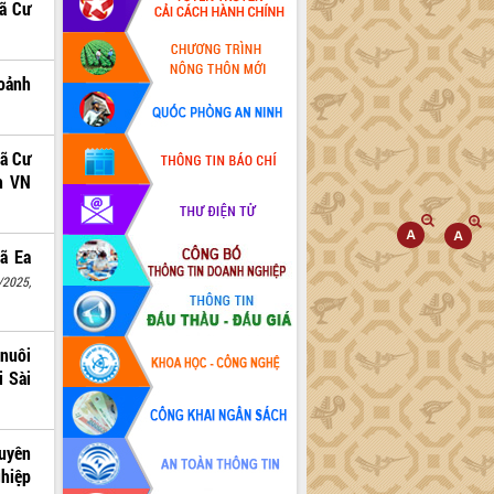
xã Cư
hoảnh
xã Cư
h VN
xã Ea
/2025,
 nuôi
i Sài
uyên
hiệp