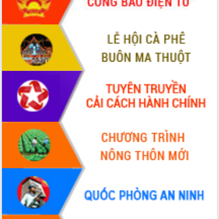
Định vị cà phê Việt Nam như một “di
sản sống” trong dòng chảy toàn cầu
Xây dựng nông thôn mới: Nâng cao đời
sống người dân từ những mô hình thiết
thực
Quyết liệt tháo gỡ vướng mắc, đẩy
nhanh tiến độ các dự án trọng điểm
trong Khu kinh tế Nam Phú Yên
Hòn Yến phát triển du lịch gắn với bảo
tồn biển
Lấy ý kiến điều chỉnh Quy hoạch tỉnh
Đắk Lắk thời kỳ 2021-2030, tầm nhìn
đến năm 2050
Phát động chiến dịch 30 ngày đêm
giải phóng mặt bằng Tuyến đường bộ
ven biển
Đắk Lắk nỗ lực thúc đẩy tăng trưởng
kinh tế từ 10% trở lên trong Quý
II/2026
Đắk Lắk ký kết thỏa thuận hợp tác về
chuyển đổi số giai đoạn 2026 – 2030