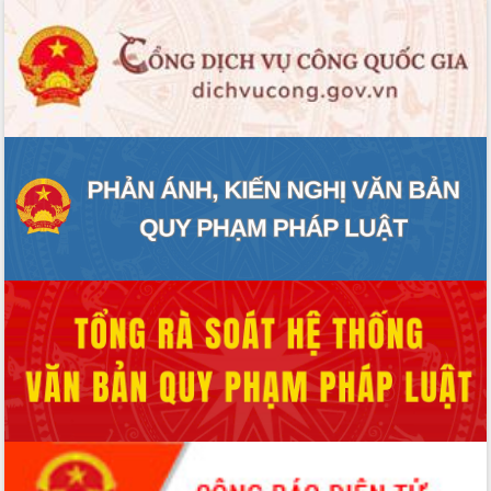
UBND tỉnh họp báo định kỳ tháng 4
năm 2026
Hội thảo khoa học “Giải pháp thúc đẩy
phát triển nền kinh tế xanh tại tỉnh
Đắk Lắk”
Tăng cường giám sát, đôn đốc thực
hiện nhiệm vụ quản lý tài sản công
hàng tuần
Tháo gỡ những vướng mắc, đẩy mạnh
công tác cải cách thủ tục hành chính
tại Trung tâm Phục vụ hành chính
công tỉnh
Đắk Lắk: Tôn vinh 46 giải pháp tại Hội
thi Sáng tạo Kỹ thuật 2024 - 2025
Đắk Lắk rà soát, điều chỉnh Đề án 190
về phát triển nuôi trồng thủy sản
Phó Chủ tịch UBND tỉnh Đắk Lắk
Trương Công Thái kiểm tra thực địa
Dự án cao tốc Khánh Hòa - Buôn Ma
Thuột