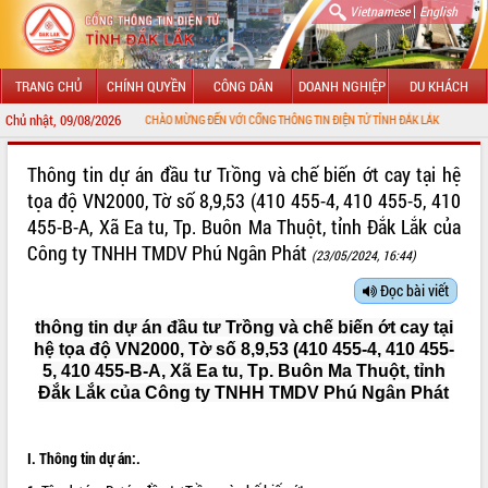
|
Vietnamese
English
TRANG CHỦ
CHÍNH QUYỀN
CÔNG DÂN
DOANH NGHIỆP
DU KHÁCH
Chủ nhật, 09/08/2026
CHÀO MỪNG ĐẾN VỚI CỔNG THÔNG TIN ĐIỆN TỬ TỈNH ĐẮK LẮK
GIỚI THIỆU
Thông tin dự án đầu tư Trồng và chế biến ớt cay tại hệ
tọa độ VN2000, Tờ số 8,9,53 (410 455-4, 410 455-5, 410
LÃNH ĐẠO UBND TỈNH
455-B-A, Xã Ea tu, Tp. Buôn Ma Thuột, tỉnh Đắk Lắk của
Công ty TNHH TMDV Phú Ngân Phát
TIN TỨC SỰ KIỆN
(23/05/2024, 16:44)
Đọc bài viết
SỞ, BAN, NGÀNH
thông tin dự án đầu tư Trồng và chế biến ớt cay tại
UBND CÁC XÃ, PHƯỜNG
hệ tọa độ VN2000, Tờ số 8,9,53 (410 455-4, 410 455-
5, 410 455-B-A, Xã Ea tu, Tp. Buôn Ma Thuột, tỉnh
THÔNG TIN CHỈ ĐẠO ĐIỀU HÀNH
Đắk Lắk của Công ty TNHH TMDV Phú Ngân Phát
HỆ THỐNG VĂN BẢN
I. Thông tin dự án:.
VĂN BẢN HĐND TỈNH