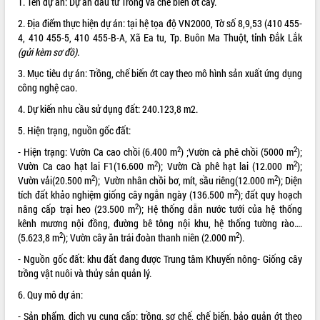
1. Tên dự án: Dự án đầu tư Trồng và chế biến ớt cay.
ĐIỂM TIN VĂN BẢN
2. Địa điểm thực hiện dự án: tại hệ tọa độ VN2000, Tờ số 8,9,53 (410 455-
4, 410 455-5, 410 455-B-A, Xã Ea tu, Tp. Buôn Ma Thuột, tỉnh Đắk Lắk
QUY HOẠCH - KẾ HOẠCH
(gửi kèm sơ đồ).
3. Mục tiêu dự án: Trồng, chế biến ớt cay theo mô hình sản xuất ứng dụng
công nghệ cao.
4. Dự kiến nhu cầu sử dụng đất: 240.123,8 m2.
5. Hiện trạng, nguồn gốc đất:
2
2
- Hiện trạng: Vườn Ca cao chồi (6.400 m
) ;Vườn cà phê chồi (5000 m
);
2
2
Vườn Ca cao hạt lai F1(16.600 m
); Vườn Cà phê hạt lai (12.000 m
);
2
2
Vườn vải(20.500 m
); Vườn nhân chồi bơ, mít, sầu riêng(12.000 m
); Diện
2
tích đất khảo nghiệm giống cây ngắn ngày (136.500 m
); đất quy hoạch
2
nâng cấp trại heo (23.500 m
); Hệ thống dẫn nước tưới của hệ thống
kênh mương nội đồng, đường bê tông nội khu, hệ thống tường rào….
2
2
(5.623,8 m
); Vườn cây ăn trái đoàn thanh niên (2.000 m
).
- Nguồn gốc đất: khu đất đang được Trung tâm Khuyến nông- Giống cây
trồng vật nuôi và thủy sản quản lý.
6. Quy mô dự án:
- Sản phẩm, dịch vụ cung cấp: trồng, sơ chế, chế biến, bảo quản ớt theo