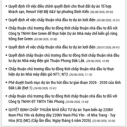
hiện Đề án 06 của Chính phủ
Quyết định Về việc điều chỉnh quyết định cho thuê đất dự án Tổ hợp
Họp báo thông tin về Hội nghị Công bố
khách sạn, Resort Việt Mỹ A&V tại phường Bình Kiến
(06/08/2026, 09:03)
Quy hoạch và Xúc tiến đầu tư tỉnh Đắk
Lắk
Quyết định về việc chấp thuận nhà đầu tư dự án lưới điện
(05/08/2026, 16:51)
Khơi thông điểm nghẽn, đẩy nhanh
Chấp thuận chủ trương đầu tư đồng thời chấp thuận nhà đầu tư đối với
giải ngân vốn khắc phục thiên tai
Công ty TNHH Bee Green để thực hiện Dự án Nhà máy chế biến gỗ rừng
trồng Bee Green
HĐND tỉnh thông qua điều chỉnh Quy
(03/08/2026, 10:58)
hoạch tỉnh thời kỳ 2021-2030
Quyết định về việc chấp thuận nhà đầu tư dự án lưới điện
(30/07/2026, 09:41)
Hội thảo góp ý hồ sơ điều chỉnh quy
Quyết định chấp thuận chủ trương đầu tư đồng thời chấp thuận nhà đầu
hoạch tỉnh Đắk Lắk thời kỳ 2021-2030,
tư dự án Nhà máy điện gió Thuận Phong Đắk Lắk.
(29/06/2026, 14:49)
tầm nhìn đến năm 2050
Chấp thuận chủ trương đầu tư đồng thời chấp thuận nhà đầu tư thực
Nâng cao hiệu quả hoạt động của các
hiện dự án Nhà máy điện gió NT1; NT2
(26/06/2026, 11:15)
doanh nghiệp nhà nước
Phê duyệt Danh mục dự án thu hút đầu tư giai đoạn 2026 - 2030 của tỉnh
Hội nghị triển khai kết nối mạng
Đắk Lắk (Đợt 1)
truyền số liệu chuyên dùng phục vụ cơ
(24/06/2026, 15:41)
quan Đảng, Nhà nước
chấp thuận chủ trương đầu tư đồng thời chấp thuận nhà đầu tư đối với
Lễ phát động chuỗi hoạt động chung
Công ty TNHH ĐT TMTH Tiên Phong
(23/06/2026, 13:44)
tay làm sạch môi trường
QUYẾT ĐỊNH CHẤP THUẬN NHÀ ĐẦU TƯ dự án Trạm biến áp 220kV
Xã Ea Kar bước chuyển mình trong
Nam Phú Yên và đường dây 220kV Nam Phú Yên - rẽ Nha Trang - Tuy
công tác cải cách hành chính mô hình
Hòa (KS) (MC) (Cấp lần đầu: Ngày tháng 6 năm 2026)
(22/06/2026, 10:54)
mới