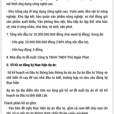
mô hình ứng dụng công nghệ cao.
VIDEO
- Khu trồng cây ớt ứng dụng công nghệ cao; Vườn ươm, kho vật tư nông
nghiệp; Kho tập kết, bảo quản sản phẩm nông nghệp; sơ chế đóng gói
sản phẩm xuất khẩu; Văn phòng làm việc, khu bếp ăn tập thể, nhà bảo
vệ, nhà ở công nhân, nhà tắm, vệ sinh, sân phơi.
7. Tổng vốn đầu tư: 20.000.000.000 đồng (Hai mươi tỷ đồng), trong đó:
- Vốn góp: 20.000.000.000 đồng (100% tổng vốn đầu tư);
- Vốn huy động: 0 đồng.
8. Nhà đầu tư đề xuất: Công ty TNHH TMDV Phú Ngân Phát.
Trailer Lễ hội Sầu riêng Đắk Lắk năm
2026
II. Về hồ sơ đăng ký thực hiện dự án:
Khám bệnh, cấp phát thuốc miễn phí
Sở Kế hoạch và Đầu tư thông báo thông tin dự án Dự án đầu tư Trồng và
và tặng quà người dân xã Cư Pui
chế biến ớt cay để các nhà đầu tư biết, trường hợp có nhu cầu đăng ký
Hội nghị UBND tỉnh Đắk Lắk thường kỳ
thực hiện
tháng 7/2026
dự án tại địa điểm nêu trên vui lòng gửi hồ sơ đề xuất dự án về Sở Kế
Lễ truy tặng danh hiệu “Bà Mẹ Việt
hoạch và Đầu tư tỉnh Đắk Lắk.
THỐNG KÊ TRUY CẬP
Nam Anh hùng” và trao Huân chương
Lao động
Thành phần hồ sơ gồm:
Hôm nay:
23633
- Văn bản đề nghị thực hiện dự án đầu tư, gồm cả cam kết chịu mọi chi
UBND tỉnh Đắk Lắk triển khai nhiệm
Tất cả:
66109301
phí, rủi ro nếu dự án không được chấp thuận (
mẫu gửi kèm
);
vụ 6 tháng cuối năm 2026