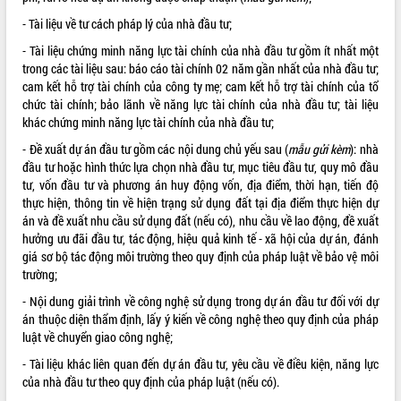
Kỳ họp thứ Hai, Hội đồng nhân dân
- Tài liệu về tư cách pháp lý của nhà đầu tư;
tỉnh khóa XI quyết nghị nhiều nội dung
- Tài liệu chứng minh năng lực tài chính của nhà đầu tư gồm ít nhất một
quan trọng
trong các tài liệu sau: báo cáo tài chính 02 năm gần nhất của nhà đầu tư;
Bí thư Tỉnh ủy Lương Nguyễn Minh
cam kết hỗ trợ tài chính của công ty mẹ; cam kết hỗ trợ tài chính của tổ
Triết thăm, tặng quà người có công với
chức tài chính; bảo lãnh về năng lực tài chính của nhà đầu tư; tài liệu
cách mạng
khác chứng minh năng lực tài chính của nhà đầu tư;
Rà soát, hoàn thiện hệ thống thiết chế
- Đề xuất dự án đầu tư gồm các nội dung chủ yếu sau (
mẫu gửi kèm
): nhà
văn hóa, thể thao đáp ứng yêu cầu
đầu tư hoặc hình thức lựa chọn nhà đầu tư, mục tiêu đầu tư, quy mô đầu
phát triển mới
tư, vốn đầu tư và phương án huy động vốn, địa điểm, thời hạn, tiến độ
Thường trực HĐND tỉnh Đắk Lắk gặp
thực hiện, thông tin về hiện trạng sử dụng đất tại địa điểm thực hiện dự
mặt Đoàn chuyên gia y tế TP. Hồ Chí
án và đề xuất nhu cầu sử dụng đất (nếu có), nhu cầu về lao động, đề xuất
Minh
hưởng ưu đãi đầu tư, tác động, hiệu quả kinh tế - xã hội của dự án, đánh
Lễ truy điệu và an táng hài cốt liệt sĩ
giá sơ bộ tác động môi trường theo quy định của pháp luật về bảo vệ môi
tại Nghĩa trang Liệt sĩ xã Sơn Hòa
trường;
Bàn giải pháp tháo gỡ khó khăn trong
- Nội dung giải trình về công nghệ sử dụng trong dự án đầu tư đối với dự
xuất khẩu sầu riêng và triển khai quy
án thuộc diện thẩm định, lấy ý kiến về công nghệ theo quy định của pháp
định EUDR
luật về chuyển giao công nghệ;
Thứ trưởng Bộ Nông nghiệp và Môi
- Tài liệu khác liên quan đến dự án đầu tư, yêu cầu về điều kiện, năng lực
trường Nguyễn Hoàng Hiệp khảo sát
của nhà đầu tư theo quy định của pháp luật (nếu có).
vùng trồng và doanh nghiệp đóng gói