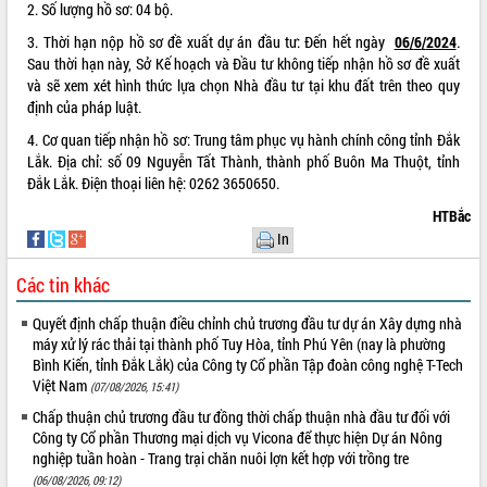
sầu riêng tại Đắk Lắk
2. Số lượng hồ sơ: 04 bộ.
Trình diễn nghệ thuật chế biến các
3. Thời hạn nộp hồ sơ đề xuất dự án đầu tư: Đến hết ngày
06
/
6
/
2024
.
món ăn từ sầu riêng
Sau thời hạn này, Sở Kế hoạch và Đầu tư không tiếp nhận hồ sơ đề xuất
Đắk Lắk công bố Quy hoạch và xúc
và sẽ xem xét hình thức lựa chọn Nhà đầu tư tại khu đất trên theo quy
tiến đầu tư tỉnh
định của pháp luật.
Ngành cá ngừ Đắk Lắk chủ động thích
4. Cơ quan tiếp nhận hồ sơ: Trung tâm phục vụ hành chính công tỉnh Đắk
ứng để giữ vững thị trường xuất khẩu
Lắk. Địa chỉ: số 09 Nguyễn Tất Thành, thành phố Buôn Ma Thuột, tỉnh
Diễn đàn Kinh tế tư nhân Việt Nam đột
Đắk Lắk. Điện thoại liên hệ: 0262 3650650.
phá cơ chế - Hợp tác công tư
HTBắc
Đề án 06 tạo bước ngoặt đột phá trong
In
cải cách hành chính tỉnh Đắk Lắk
Kết nối tour, đẩy mạnh chuyển đổi số
Các tin khác
để phát triển du lịch Đắk Lắk
Quyết định chấp thuận điều chỉnh chủ trương đầu tư dự án Xây dựng nhà
Khởi động Dự án Đầu tư xây dựng hạ
máy xử lý rác thải tại thành phố Tuy Hòa, tỉnh Phú Yên (nay là phường
tầng kỹ thuật Cụm công nghiệp Tân
Bình Kiến, tỉnh Đắk Lắk) của Công ty Cổ phần Tập đoàn công nghệ T-Tech
Tiến
Việt Nam
(07/08/2026, 15:41)
Gặp mặt các cơ quan báo chí nhân Kỷ
Chấp thuận chủ trương đầu tư đồng thời chấp thuận nhà đầu tư đối với
niệm 101 năm Ngày Báo chí Cách
Công ty Cổ phần Thương mại dịch vụ Vicona để thực hiện Dự án Nông
mạng Việt Nam
nghiệp tuần hoàn - Trang trại chăn nuôi lợn kết hợp với trồng tre
Đắk Lắk sơ kết 4 năm triển khai thực
(06/08/2026, 09:12)