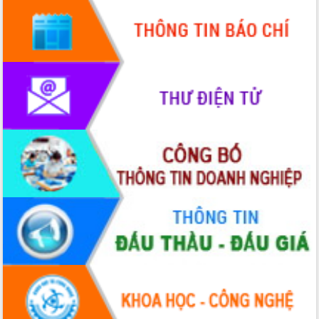
với Tập đoàn Bưu chính Viễn thông
Việt Nam
Thứ trưởng Bộ Y tế làm việc với tỉnh
Đắk Lắk về phát triển nhân lực y tế
cho trạm y tế cấp xã
Du lịch Đắk Lắk nâng tầm trải nghiệm
du khách thông qua Hệ thống cơ sở dữ
liệu và Bản đồ số
Tập huấn ứng dụng trí tuệ nhân tạo (AI)
trong thương mại điện tử năm 2026
Đoàn đại biểu Quốc hội tỉnh Đắk Lắk
trao đổi thông tin trước Kỳ họp thứ
nhất, Quốc hội khóa XVI
Quyết liệt cải cách hành chính, khơi
thông nguồn lực phát triển
Nâng cao hiệu lực, hiệu quả HĐND
tỉnh thông qua hiện đại hóa hành chính
Xã Ea Phê gắn cải cách hành chính với
chuyển đổi số
Phó Chủ tịch Thường trực UBND tỉnh