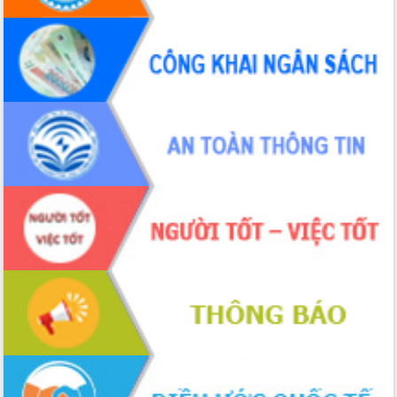
Hồ Thị Nguyên Thảo làm việc tại Trung
tâm Phục vụ hành chính công xã Ea
Phê
Xây dựng nền hành chính số đồng
hành cùng nông dân dân, doanh nghiệp
Giai đoạn 2026-2030, Đắk Lắk phấn
đấu có 77% xã đạt chuẩn nông thôn
mới
Chuyển đổi số 'mở đường' cho nông
nghiệp Đắk Lắk tăng trưởng bứt phá
Triển khai đồng bộ đo đạc, lập hồ sơ
địa chính, hoàn thiện cơ sở dữ liệu đất
đai
Ứng dụng sinh trắc học - Bước tiến
trong hành trình chuyển đổi số tại Đắk
Lắk
Đắk Lắk nâng cao hiệu quả công tác
Đảng từ Sổ tay đảng viên điện tử
Đắk Lắk đẩy mạnh nuôi biển công
nghệ, hướng tới phát triển thủy sản
bền vững