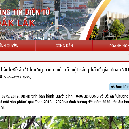
ÍNH QUYỀN
CÔNG DÂN
DOANH NGH
CHÀO MỪNG Đ
 hành Đề án “Chương trình mỗi xã một sản phẩm” giai đoạn 20
20
(13/05/2019, 15:20)
Đọc bài 
 07/5/2019, UBND tỉnh ban hành Quyết định 1040/QĐ-UBND về Đề án “Chương 
xã một sản phẩm” giai đoạn 2018 – 2020 và định hướng đến năm 2030 trên địa bàn
Lắk.