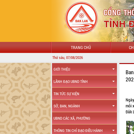
TRANG CHỦ
CH
Thứ sáu, 07/08/2026
GIỚI THIỆU
Ban
20
LÃNH ĐẠO UBND TỈNH
TIN TỨC SỰ KIỆN
Ngày
mỗi 
SỞ, BAN, NGÀNH
Đắk 
UBND CÁC XÃ, PHƯỜNG
THÔNG TIN CHỈ ĐẠO ĐIỀU HÀNH