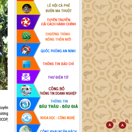
tuyên
hương
 OCOP,