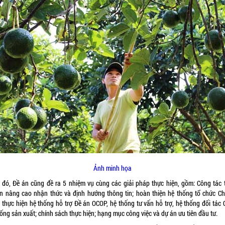
Ảnh minh họa
 đó, Đề án cũng đề ra 5 nhiệm vụ cùng các giải pháp thực hiện, gồm: Công tác 
ền nâng cao nhận thức và định hướng thông tin; hoàn thiện hệ thống tổ chức C
; thực hiện hệ thống hỗ trợ Đề án OCOP, hệ thống tư vấn hỗ trợ, hệ thống đối tác
ống sản xuất; chính sách thực hiện; hạng mục công việc và dự án ưu tiên đầu tư.