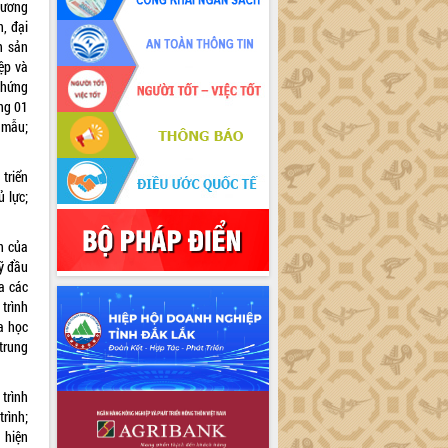
hương
n, đại
n sản
ệp và
chứng
ng 01
 mẫu;
triển
ủ lực;
n của
uỹ đầu
ủa các
trình
a học
trung
trình
rình;
 hiện