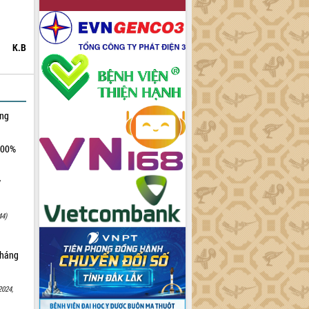
K.B
ởng
100%
y
44)
tháng
2024,