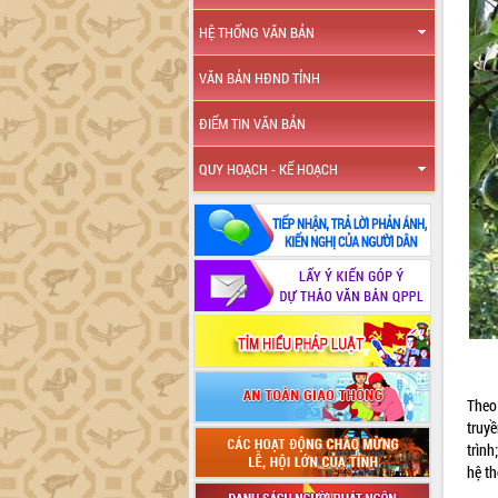
HỆ THỐNG VĂN BẢN
VĂN BẢN HĐND TỈNH
ĐIỂM TIN VĂN BẢN
QUY HOẠCH - KẾ HOẠCH
Theo
truy
trình
hệ th