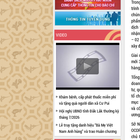
Tron
trình
chún
phẩm
dịch
nhận
VIDEO
– 02
xây 
Giai
mới 3
hàng
Tổng
doanh
tư, q
tổ c
Khám bệnh, cấp phát thuốc miễn phí
mục 
và tặng quà người dân xã Cư Pui
và c
Hội nghị UBND tỉnh Đắk Lắk thường kỳ
ương
tháng 7/2026
Sở N
Lễ truy tặng danh hiệu “Bà Mẹ Việt
OCOP
Nam Anh hùng” và trao Huân chương
chủ 
Lao động