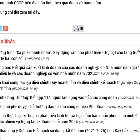
ng trình OCOP trên địa bàn tỉnh theo giai đoạn và hàng năm.
dung chi tiết xem
tại đây.
In
in khác
ng trình "Cà phê doanh nhân": Xây dựng văn hóa phát triển - Trụ cột cho tăng trư
 tế hai con số
(11/07/2026, 12:32)
ng báo Kết quả sản xuất kinh doanh của các doanh nghiệp do Nhà nước nắm giữ 
 điều lệ và các doanh nghiệp có vốn nhà nước năm 202
(07/07/2026, 10:50)
n khai công tác lập điều chỉnh Quy hoạch tỉnh và điều chỉnh Kế hoạch thực hiện Qu
ch tỉnh
(07/08/2025, 14:46)
nh Công Thương: Kết nạp 114 người lao động vào tổ chức công đoàn
(16/05/2025, 14:
nh phủ phê duyệt chủ trương đầu tư khu công nghiệp Phú Xuân
(03/01/2025, 09:31)
quả thực hiện kế hoạch phát triển kinh tế - xã hội, đảm bảo quốc phòng, an ninh 9 
các nhiệm vụ trọng tâm 3 tháng cuối năm 2024
(15/10/2024, 09:36)
 thảo góp ý Dự thảo Kế hoạch sử dụng đất 05 năm (2021-2025) tỉnh Đắk Lắk
(01/03/
)