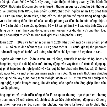
g đó, giai đoạn 2019 – 2020: Xây dựng, hoàn thiện hệ thống quản lý, điều hành C
 OCOP; thực hiện tốt công tác tuyên truyền, thông tin qua các phương tiện thông ti
g về Chương trình OCOP, sản phẩm OCOP; phát triển nguồn nhân lực; phát triể
 OCOP: lựa chọn, hoàn thiện, nâng cấp 27 sản phẩm thế mạnh trong nông nghi
 vụ du lịch nông thôn hiện có của các địa phương và tiêu chuẩn hóa; công nhận/
 1 – 2 sản phẩm 5 sao cấp quốc gia, 10 – 12 sản phẩm 3 – 4 sao cấp tỉnh; Xây dự
 làng du lịch sinh thái cộng đồng, làng văn hóa gắn với khu dân cư nông thôn kiểu
dựng nhãn hiệu, xúc tiến thương mại, giới thiệu sản phẩm OCOP;…
 đoạn 2021 – 2025 và tầm nhìn đến năm 2020: Phát triển mới 57 sản phẩm; phát 
0 – 40 tổ chức kinh tế tham gia OCOP; phát triển 3 – 5 chuỗi giá trị sản phẩm ch
 năm mỗi huyện có ít nhất 3 ý tưởng sản phẩm chủ lực được hỗ trợ theo OCOP,…
 nguồn vốn thực hiện Đề án là trên 101 tỷ đồng, chủ yếu là nguồn xã hội hóa: Vố
 nghiệp, Hợp tác xã, hộ sản xuất tự huy động, vốn vay từ các tổ chức tín dụng, q
uỹ phát triển doanh nghiệp nhỏ và vừa, quỹ hỗ trợ phát triển Hợp tác xã, tài trợ c
hức quốc tế,… và một phần của ngân sách nhà nước: Ngân sách thực hiện chương 
tiêu quốc gia xây dựng nông thôn mới giai đoạn 2016 – 2020, vốn sự nghiệp kho
ông nghệ, nguồn khuyến nông, khuyến công, các nguồn vốn lồng ghép khác của 
 và địa phương.
ông nghiệp và Phát triển nông thôn là cơ quan thường trực thực hiện chương 
, tham mưu đề xuất các cơ sở, chính sách và điều phối các hoạt động của Chương t
trì, phối hợp với các Sở, ngành địa phương xây dựng kế hoạch và tổ chức thực