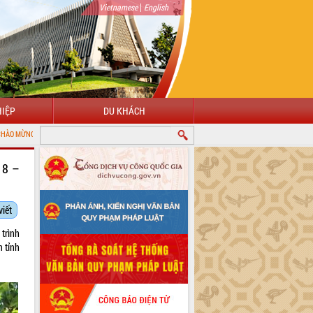
|
Vietnamese
English
IỆP
DU KHÁCH
ẾN VỚI CỔNG THÔNG TIN ĐIỆN TỬ TỈNH ĐẮK LẮK
18 –
viết
trình
 tỉnh