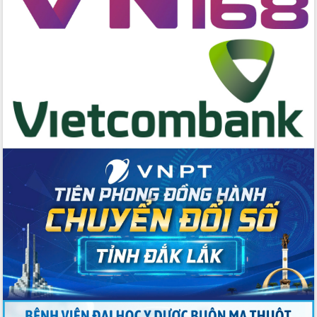
hai con số trong năm 2026
Tổ chức trang trọng Lễ hội Đền thờ
Lương Văn Chánh năm 2026
Phó Bí thư Tỉnh ủy Đắk Lắk Đỗ Hữu
Huy giữ chức Bí thư Đảng ủy Ủy Ban
Nhân dân tỉnh
Bệnh án điện tử thúc đẩy chuyển đổi
số y tế tại Đắk Lắk
Chuyển đổi số thư viện: Mở rộng
không gian tri thức trong thời đại số
Đánh giá, rút kinh nghiệm công tác tổ
chức diễn tập trước ngày bầu cử
Chương trình “Gặp gỡ hữu nghị –
Friendship Meeting New Year 2026”
Bầu cử Quốc hội và HĐND: Cử tri Đắk
Lắk gửi gắm niềm tin, kỳ vọng vào lá
phiếu
Đắk Lắk sẵn sàng các điều kiện cho
Ngày hội bầu cử đại biểu Quốc hội
khóa XVI và HĐND các cấp nhiệm kỳ