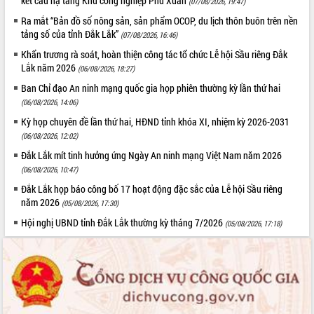
kết cấu hạ tầng Khu công nghiệp Phú Xuân
(07/08/2026, 19:47)
phát triển mới
Ra mắt “Bản đồ số nông sản, sản phẩm OCOP, du lịch thôn buôn trên nền
Thường trực HĐND tỉnh Đắk Lắk gặp
tảng số của tỉnh Đắk Lắk”
(07/08/2026, 16:46)
mặt Đoàn chuyên gia y tế TP. Hồ Chí
Khẩn trương rà soát, hoàn thiện công tác tổ chức Lễ hội Sầu riêng Đắk
Minh
THỐNG KÊ TRUY CẬP
Lắk năm 2026
(06/08/2026, 18:27)
Lễ truy điệu và an táng hài cốt liệt sĩ
Ban Chỉ đạo An ninh mạng quốc gia họp phiên thường kỳ lần thứ hai
tại Nghĩa trang Liệt sĩ xã Sơn Hòa
Hôm nay:
9093
(06/08/2026, 14:06)
Bàn giải pháp tháo gỡ khó khăn trong
Tất cả:
66094761
xuất khẩu sầu riêng và triển khai quy
Kỳ họp chuyên đề lần thứ hai, HĐND tỉnh khóa XI, nhiệm kỳ 2026-2031
định EUDR
(06/08/2026, 12:02)
Thứ trưởng Bộ Nông nghiệp và Môi
Đắk Lắk mít tinh hưởng ứng Ngày An ninh mạng Việt Nam năm 2026
trường Nguyễn Hoàng Hiệp khảo sát
(06/08/2026, 10:47)
vùng trồng và doanh nghiệp đóng gói
Đắk Lắk họp báo công bố 17 hoạt động đặc sắc của Lễ hội Sầu riêng
sầu riêng tại Đắk Lắk
năm 2026
(05/08/2026, 17:30)
Trình diễn nghệ thuật chế biến các
Hội nghị UBND tỉnh Đắk Lắk thường kỳ tháng 7/2026
(05/08/2026, 17:18)
món ăn từ sầu riêng
Đắk Lắk công bố Quy hoạch và xúc
tiến đầu tư tỉnh
Ngành cá ngừ Đắk Lắk chủ động thích
ứng để giữ vững thị trường xuất khẩu
Diễn đàn Kinh tế tư nhân Việt Nam đột