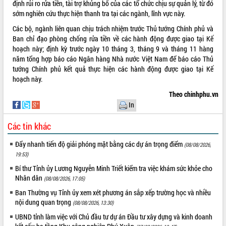
định rủi ro rửa tiền, tài trợ khủng bố của các tổ chức chịu sự quản lý, từ đó
sớm nghiên cứu thực hiện thanh tra tại các ngành, lĩnh vực này.
VIDEO
Các bộ, ngành liên quan chịu trách nhiệm trước Thủ tướng Chính phủ và
Loading the player...
Ban chỉ đạo phòng chống rửa tiền về các hành động được giao tại Kế
Khám bệnh, cấp phát thuốc miễn phí
hoạch này; định kỳ trước ngày 10 tháng 3, tháng 9 và tháng 11 hàng
và tặng quà người dân xã Cư Pui
năm tổng hợp báo cáo Ngân hàng Nhà nước Việt Nam để báo cáo Thủ
tướng Chính phủ kết quả thực hiện các hành động được giao tại Kế
Hội nghị UBND tỉnh Đắk Lắk thường kỳ
hoạch này.
tháng 7/2026
Lễ truy tặng danh hiệu “Bà Mẹ Việt
Theo chinhphu.vn
Nam Anh hùng” và trao Huân chương
In
Lao động
ALBUM ẢNH
Các tin khác
UBND tỉnh Đắk Lắk triển khai nhiệm
vụ 6 tháng cuối năm 2026
Đẩy nhanh tiến độ giải phóng mặt bằng các dự án trọng điểm
(08/08/2026,
Kỳ họp thứ Hai, Hội đồng nhân dân
19:53)
tỉnh khóa XI quyết nghị nhiều nội dung
Bí thư Tỉnh ủy Lương Nguyễn Minh Triết kiểm tra việc khám sức khỏe cho
quan trọng
Nhân dân
(08/08/2026, 17:05)
Bí thư Tỉnh ủy Lương Nguyễn Minh
Triết thăm, tặng quà người có công với
Ban Thường vụ Tỉnh ủy xem xét phương án sắp xếp trường học và nhiều
nội dung quan trọng
cách mạng
(08/08/2026, 13:30)
Rà soát, hoàn thiện hệ thống thiết chế
UBND tỉnh làm việc với Chủ đầu tư dự án Đầu tư xây dựng và kinh doanh
văn hóa, thể thao đáp ứng yêu cầu
LIÊN KẾT WEB