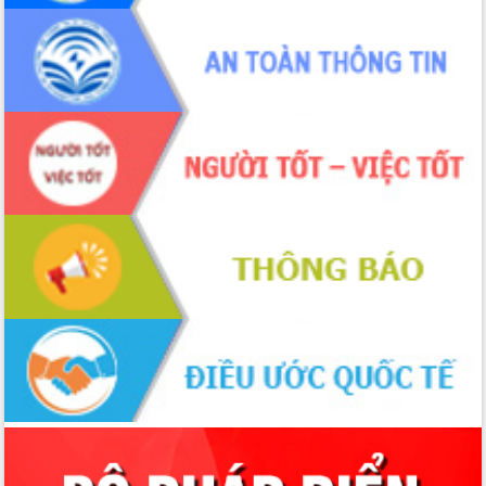
Hòn Yến phát triển du lịch gắn với bảo
tồn biển
Lấy ý kiến điều chỉnh Quy hoạch tỉnh
Đắk Lắk thời kỳ 2021-2030, tầm nhìn
đến năm 2050
Phát động chiến dịch 30 ngày đêm
giải phóng mặt bằng Tuyến đường bộ
ven biển
Đắk Lắk nỗ lực thúc đẩy tăng trưởng
kinh tế từ 10% trở lên trong Quý
II/2026
Đắk Lắk ký kết thỏa thuận hợp tác về
chuyển đổi số giai đoạn 2026 – 2030
với Tập đoàn Bưu chính Viễn thông
Việt Nam
Thứ trưởng Bộ Y tế làm việc với tỉnh
Đắk Lắk về phát triển nhân lực y tế
cho trạm y tế cấp xã
Du lịch Đắk Lắk nâng tầm trải nghiệm
du khách thông qua Hệ thống cơ sở dữ
liệu và Bản đồ số