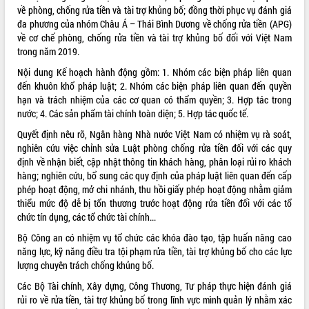
về phòng, chống rửa tiền và tài trợ khủng bố; đồng thời phục vụ đánh giá
ĐIỂM TIN VĂN BẢN
đa phương của nhóm Châu Á – Thái Bình Dương về chống rửa tiền (APG)
về cơ chế phòng, chống rửa tiền và tài trợ khủng bố đối với Việt Nam
QUY HOẠCH - KẾ HOẠCH
trong năm 2019.
Nội dung Kế hoạch hành động gồm: 1. Nhóm các biện pháp liên quan
đến khuôn khổ pháp luật; 2. Nhóm các biện pháp liên quan đến quyền
hạn và trách nhiệm của các cơ quan có thẩm quyền; 3. Hợp tác trong
nước; 4. Các sản phẩm tài chính toàn diện; 5. Hợp tác quốc tế.
Quyết định nêu rõ, Ngân hàng Nhà nước Việt Nam có nhiệm vụ rà soát,
nghiên cứu việc chỉnh sửa Luật phòng chống rửa tiền đối với các quy
định về nhận biết, cập nhật thông tin khách hàng, phân loại rủi ro khách
hàng; nghiên cứu, bổ sung các quy định của pháp luật liên quan đến cấp
phép hoạt động, mở chi nhánh, thu hồi giấy phép hoạt động nhằm giảm
thiểu mức độ dễ bị tổn thương trước hoạt động rửa tiền đối với các tổ
chức tín dụng, các tổ chức tài chính...
Bộ Công an có nhiệm vụ tổ chức các khóa đào tạo, tập huấn nâng cao
năng lực, kỹ năng điều tra tội phạm rửa tiền, tài trợ khủng bố cho các lực
lượng chuyên trách chống khủng bố.
Các Bộ Tài chính, Xây dựng, Công Thương, Tư pháp thực hiện đánh giá
rủi ro về rửa tiền, tài trợ khủng bố trong lĩnh vực mình quản lý nhằm xác