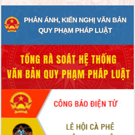
phá cơ chế - Hợp tác công tư
Đề án 06 tạo bước ngoặt đột phá trong
cải cách hành chính tỉnh Đắk Lắk
Kết nối tour, đẩy mạnh chuyển đổi số
để phát triển du lịch Đắk Lắk
Khởi động Dự án Đầu tư xây dựng hạ
tầng kỹ thuật Cụm công nghiệp Tân
Tiến
Gặp mặt các cơ quan báo chí nhân Kỷ
niệm 101 năm Ngày Báo chí Cách
mạng Việt Nam
Đắk Lắk sơ kết 4 năm triển khai thực
hiện Đề án 06 của Chính phủ
Họp báo thông tin về Hội nghị Công bố
Quy hoạch và Xúc tiến đầu tư tỉnh Đắk
Lắk
Khơi thông điểm nghẽn, đẩy nhanh
giải ngân vốn khắc phục thiên tai
HĐND tỉnh thông qua điều chỉnh Quy
hoạch tỉnh thời kỳ 2021-2030