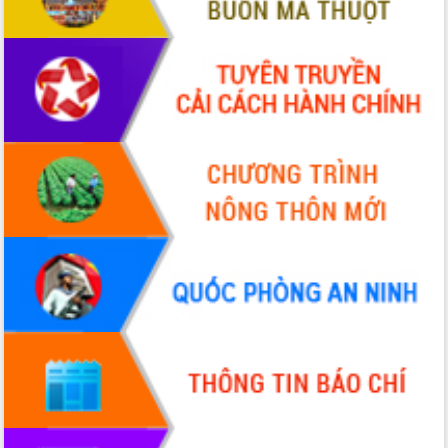
Hội thảo góp ý hồ sơ điều chỉnh quy
hoạch tỉnh Đắk Lắk thời kỳ 2021-2030,
tầm nhìn đến năm 2050
Nâng cao hiệu quả hoạt động của các
doanh nghiệp nhà nước
Hội nghị triển khai kết nối mạng
truyền số liệu chuyên dùng phục vụ cơ
quan Đảng, Nhà nước
Lễ phát động chuỗi hoạt động chung
tay làm sạch môi trường
Xã Ea Kar bước chuyển mình trong
công tác cải cách hành chính mô hình
mới
UBND tỉnh họp báo định kỳ tháng 4
năm 2026
Hội thảo khoa học “Giải pháp thúc đẩy
phát triển nền kinh tế xanh tại tỉnh
Đắk Lắk”
Tăng cường giám sát, đôn đốc thực
hiện nhiệm vụ quản lý tài sản công
hàng tuần