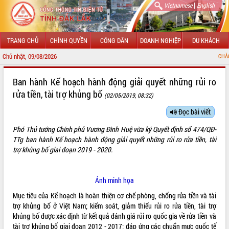
|
Vietnamese
English
TRANG CHỦ
CHÍNH QUYỀN
CÔNG DÂN
DOANH NGHIỆP
DU KHÁCH
Chủ nhật, 09/08/2026
CHÀO MỪNG ĐẾN V
GIỚI THIỆU
Ban hành Kế hoạch hành động giải quyết những rủi ro
rửa tiền, tài trợ khủng bố
(02/05/2019, 08:32)
LÃNH ĐẠO UBND TỈNH
Đọc bài viết
TIN TỨC SỰ KIỆN
Phó Thủ tướng Chính phủ Vương Đình Huệ vừa ký Quyết định số 474/QĐ-
SỞ, BAN, NGÀNH
TTg ban hành Kế hoạch hành động giải quyết những rủi ro rửa tiền, tài
trợ khủng bố giai đoạn 2019 - 2020.
UBND CÁC XÃ, PHƯỜNG
Ảnh minh họa
THÔNG TIN CHỈ ĐẠO ĐIỀU HÀNH
Mục tiêu của Kế hoạch là hoàn thiện cơ chế phòng, chống rửa tiền và tài
HỆ THỐNG VĂN BẢN
trợ khủng bố ở Việt Nam; kiểm soát, giảm thiểu rủi ro rửa tiền, tài trợ
khủng bố được xác định từ kết quả đánh giá rủi ro quốc gia về rửa tiền và
VĂN BẢN HĐND TỈNH
tài trợ khủng bố giai đoạn 2012 - 2017; đáp ứng các chuẩn mực quốc tế