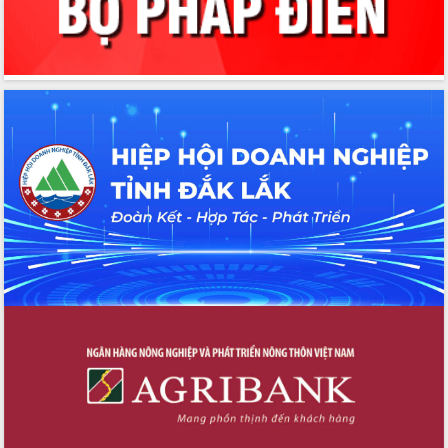
Tập huấn ứng dụng trí tuệ nhân tạo (AI)
trong thương mại điện tử năm 2026
Đoàn đại biểu Quốc hội tỉnh Đắk Lắk
trao đổi thông tin trước Kỳ họp thứ
nhất, Quốc hội khóa XVI
Quyết liệt cải cách hành chính, khơi
thông nguồn lực phát triển
Nâng cao hiệu lực, hiệu quả HĐND
tỉnh thông qua hiện đại hóa hành chính
Xã Ea Phê gắn cải cách hành chính với
chuyển đổi số
Phó Chủ tịch Thường trực UBND tỉnh
Hồ Thị Nguyên Thảo làm việc tại Trung
tâm Phục vụ hành chính công xã Ea
Phê
Xây dựng nền hành chính số đồng
hành cùng nông dân dân, doanh nghiệp
Giai đoạn 2026-2030, Đắk Lắk phấn
đấu có 77% xã đạt chuẩn nông thôn
mới