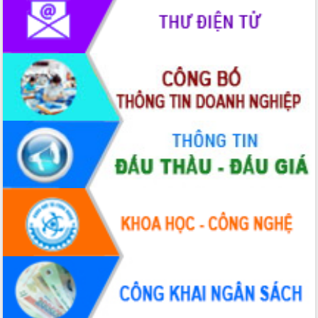
Tháo gỡ những vướng mắc, đẩy mạnh
công tác cải cách thủ tục hành chính
tại Trung tâm Phục vụ hành chính
công tỉnh
Đắk Lắk: Tôn vinh 46 giải pháp tại Hội
thi Sáng tạo Kỹ thuật 2024 - 2025
Đắk Lắk rà soát, điều chỉnh Đề án 190
về phát triển nuôi trồng thủy sản
Phó Chủ tịch UBND tỉnh Đắk Lắk
Trương Công Thái kiểm tra thực địa
Dự án cao tốc Khánh Hòa - Buôn Ma
Thuột
Định vị cà phê Việt Nam như một “di
sản sống” trong dòng chảy toàn cầu
Xây dựng nông thôn mới: Nâng cao đời
sống người dân từ những mô hình thiết
thực
Quyết liệt tháo gỡ vướng mắc, đẩy
nhanh tiến độ các dự án trọng điểm
trong Khu kinh tế Nam Phú Yên