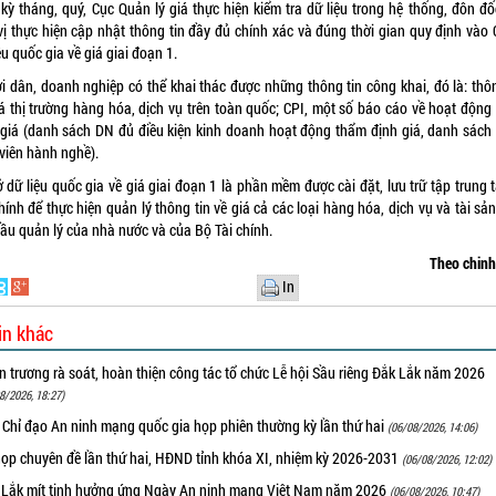
 kỳ tháng, quý, Cục Quản lý giá thực hiện kiểm tra dữ liệu trong hệ thống, đôn đố
vị thực hiện cập nhật thông tin đầy đủ chính xác và đúng thời gian quy định vào 
ệu quốc gia về giá giai đoạn 1.
i dân, doanh nghiệp có thể khai thác được những thông tin công khai, đó là: thôn
iá thị trường hàng hóa, dịch vụ trên toàn quốc; CPI, một số báo cáo về hoạt động
 giá (danh sách DN đủ điều kiện kinh doanh hoạt động thẩm định giá, danh sách
 viên hành nghề).
 dữ liệu quốc gia về giá giai đoạn 1 là phần mềm được cài đặt, lưu trữ tập trung 
hính để thực hiện quản lý thông tin về giá cả các loại hàng hóa, dịch vụ và tài sả
cầu quản lý của nhà nước và của Bộ Tài chính.
Theo chin
In
in khác
 trương rà soát, hoàn thiện công tác tổ chức Lễ hội Sầu riêng Đắk Lắk năm 2026
8/2026, 18:27)
 Chỉ đạo An ninh mạng quốc gia họp phiên thường kỳ lần thứ hai
(06/08/2026, 14:06)
họp chuyên đề lần thứ hai, HĐND tỉnh khóa XI, nhiệm kỳ 2026-2031
(06/08/2026, 12:02)
 Lắk mít tinh hưởng ứng Ngày An ninh mạng Việt Nam năm 2026
(06/08/2026, 10:47)