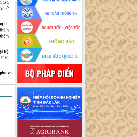
c các
Cơ sở
g tin
 thẩm
 thẩm
tại Bộ
n theo
hphu.vn