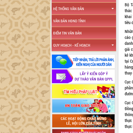
Bộ T
HỆ THỐNG VĂN BẢN
thác
khai 
VĂN BẢN HĐND TỈNH
tiêu
Nhữn
ĐIỂM TIN VĂN BẢN
cáo 
danh
QUY HOẠCH - KẾ HOẠCH
giá c
kê k
tại C
hàng
thay 
Cục Q
phần
đườn
Cục 
Đồng 
thông
thực
thực 