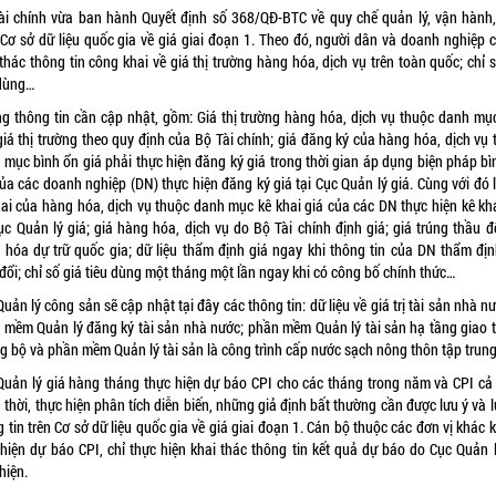
ài chính vừa ban hành Quyết định số 368/QĐ-BTC về quy chế quản lý, vận hành,
 Cơ sở dữ liệu quốc gia về giá giai đoạn 1. Theo đó, người dân và doanh nghiệp c
thác thông tin công khai về giá thị trường hàng hóa, dịch vụ trên toàn quốc; chỉ 
 dùng…
g thông tin cần cập nhật, gồm: Giá thị trường hàng hóa, dịch vụ thuộc danh mụ
giá thị trường theo quy định của Bộ Tài chính; giá đăng ký của hàng hóa, dịch vụ 
 mục bình ổn giá phải thực hiện đăng ký giá trong thời gian áp dụng biện pháp bì
ủa các doanh nghiệp (DN) thực hiện đăng ký giá tại Cục Quản lý giá. Cùng với đó 
hai của hàng hóa, dịch vụ thuộc danh mục kê khai giá của các DN thực hiện kê kha
ục Quản lý giá; giá hàng hóa, dịch vụ do Bộ Tài chính định giá; giá trúng thầu đ
 hóa dự trữ quốc gia; dữ liệu thẩm định giá ngay khi thông tin của DN thẩm địn
đổi; chỉ số giá tiêu dùng một tháng một lần ngay khi có công bố chính thức…
uản lý công sản sẽ cập nhật tại đây các thông tin: dữ liệu về giá trị tài sản nhà n
 mềm Quản lý đăng ký tài sản nhà nước; phần mềm Quản lý tài sản hạ tầng giao 
g bộ và phần mềm Quản lý tài sản là công trình cấp nước sạch nông thôn tập trung
Quản lý giá hàng tháng thực hiện dự báo CPI cho các tháng trong năm và CPI cả
thời, thực hiện phân tích diễn biến, những giả định bất thường cần được lưu ý và l
 tin trên Cơ sở dữ liệu quốc gia về giá giai đoạn 1. Cán bộ thuộc các đơn vị khác
 hiện dự báo CPI, chỉ thực hiện khai thác thông tin kết quả dự báo do Cục Quản l
hiện.