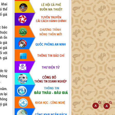
 khai
ó thể
số giá
c báo
thuộc
nh ổn
là giá
i giá
ối với
h giá
ước từ
thông
.
 năm.
ưu lại
 không
ý giá