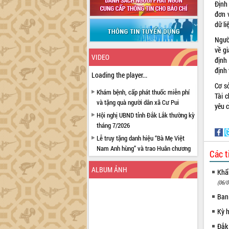
Định
đơn 
dữ li
Ngườ
về g
VIDEO
định
định
Loading the player...
Cơ sở
Khám bệnh, cấp phát thuốc miễn phí
Tài c
và tặng quà người dân xã Cư Pui
yêu 
Hội nghị UBND tỉnh Đắk Lắk thường kỳ
tháng 7/2026
Lễ truy tặng danh hiệu “Bà Mẹ Việt
Nam Anh hùng” và trao Huân chương
Các t
Lao động
ALBUM ẢNH
UBND tỉnh Đắk Lắk triển khai nhiệm
Khẩn
vụ 6 tháng cuối năm 2026
(06/0
Kỳ họp thứ Hai, Hội đồng nhân dân
Ban
tỉnh khóa XI quyết nghị nhiều nội dung
Kỳ 
quan trọng
Đắk
Bí thư Tỉnh ủy Lương Nguyễn Minh