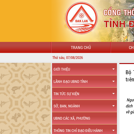
TRANG CHỦ
CH
Thứ sáu, 07/08/2026
GIỚI THIỆU
Bộ 
trê
LÃNH ĐẠO UBND TỈNH
TIN TỨC SỰ KIỆN
Ngườ
dịch 
SỞ, BAN, NGÀNH
về gi
UBND CÁC XÃ, PHƯỜNG
THÔNG TIN CHỈ ĐẠO ĐIỀU HÀNH