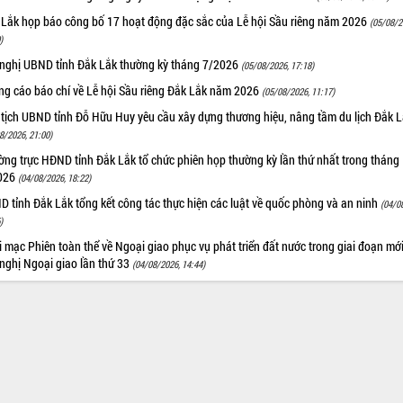
 Lắk họp báo công bố 17 hoạt động đặc sắc của Lễ hội Sầu riêng năm 2026
(05/08/2
)
 nghị UBND tỉnh Đắk Lắk thường kỳ tháng 7/2026
(05/08/2026, 17:18)
ng cáo báo chí về Lễ hội Sầu riêng Đắk Lắk năm 2026
(05/08/2026, 11:17)
 tịch UBND tỉnh Đỗ Hữu Huy yêu cầu xây dựng thương hiệu, nâng tầm du lịch Đắk 
8/2026, 21:00)
ng trực HĐND tỉnh Đắk Lắk tổ chức phiên họp thường kỳ lần thứ nhất trong tháng
026
(04/08/2026, 18:22)
 tỉnh Đắk Lắk tổng kết công tác thực hiện các luật về quốc phòng và an ninh
(04/0
)
 mạc Phiên toàn thể về Ngoại giao phục vụ phát triển đất nước trong giai đoạn mới
nghị Ngoại giao lần thứ 33
(04/08/2026, 14:44)