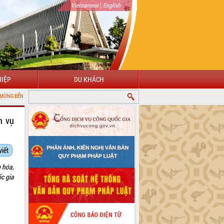
|
Vietnamese
English
IỆP
DU KHÁCH
I CỔNG THÔNG TIN ĐIỆN TỬ TỈNH ĐẮK LẮK
h vụ
viết
 hóa,
ốc gia