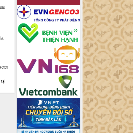
026,
Lắk
8/2026,
 tại