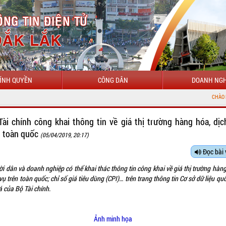
ÍNH QUYỀN
CÔNG DÂN
DOANH NGH
CHÀO MỪNG ĐẾN VỚ
Tài chính công khai thông tin về giá thị trường hàng hóa, dịc
n toàn quốc
(05/04/2019, 20:17)
Đọc bài 
i dân và doanh nghiệp có thể khai thác thông tin công khai về giá thị trường hàng
vụ trên toàn quốc; chỉ số giá tiêu dùng (CPI)… trên trang thông tin Cơ sở dữ liệu qu
á của Bộ Tài chính.
Ảnh minh họa