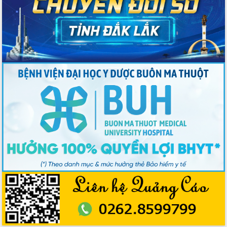
2026-2031
Đảm bảo cuộc bầu cử đại biểu Quốc
hội và đại biểu HĐND các cấp diễn ra
an toàn, hiệu quả, đúng quy định
Thủ tướng Chính phủ Phạm Minh Chính
kiểm tra, chỉ đạo hoàn thành các dự
án cao tốc và thăm khu tái định cư tại
Đắk Lắk
Sôi nổi Hội đua ngựa truyền thống Gò
Thì Thùng mừng Xuân Bính Ngọ 2026
Lãnh đạo tỉnh dâng hương tưởng niệm
tại Đập Đồng Cam đầu Xuân Bính Ngọ
Ngành nông nghiệp phấn đấu tăng
trưởng đạt 5,86% trong năm 2026
UBND tỉnh Đắk Lắk triển khai công tác
quốc phòng, quân sự địa phương năm
2026
Đắk Lắk tập trung toàn lực khắc phục
tồn tại IUU, sẵn sàng làm việc với
Đoàn thanh tra EC
Chủ tịch UBND tỉnh Tạ Anh Tuấn thăm,