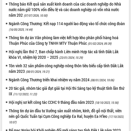
Thông báo Kết quả sản xuất kinh doanh của các doanh nghiệp do Nhà
phát triển mới
nước nắm giữ 100% vốn điều lệ và các doanh nghiệp có vốn nhà nước
Thường trực HĐND tỉnh Đắk Lắk gặp
năm 202
(07/07/2026, 10:50)
mặt Đoàn chuyên gia y tế TP. Hồ Chí
Ngành Công Thương: Kết nạp 114 người lao động vào tổ chức công đoàn
Minh
THỐNG KÊ TRUY CẬP
(16/05/2025, 14:44)
Lễ truy điệu và an táng hài cốt liệt sĩ
Thông tin dự án Văn phòng làm việc kết hợp kho phân phối hàng hoá
tại Nghĩa trang Liệt sĩ xã Sơn Hòa
Hôm nay:
33479
Thuận Phúc của Công ty TNHH MTV Thuận Phúc
(01/02/2024, 09:39)
Bàn giải pháp tháo gỡ khó khăn trong
Tất cả:
66078802
xuất khẩu sầu riêng và triển khai quy
Hội nghị lần thứ 7, Ban chấp hành Liên minh Hợp tác xã tỉnh Đắk Lắk
định EUDR
khóa VI, nhiệm kỳ 2020 – 2025
(23/01/2024, 15:29)
Thứ trưởng Bộ Nông nghiệp và Môi
Tôn vinh 32 sản phẩm công nghiệp nông thôn tiêu biểu cấp tỉnh Đắk Lắk
trường Nguyễn Hoàng Hiệp khảo sát
năm 2023
(08/01/2024, 19:21)
vùng trồng và doanh nghiệp đóng gói
Ngành Công Thương triển khai nhiệm vụ năm 2024
(08/01/2024, 19:06)
sầu riêng tại Đắk Lắk
20 tác giả, nhóm tác giả đạt giải tại Hội thi Sáng tạo kỹ thuật tỉnh lần thứ
Trình diễn nghệ thuật chế biến các
IX
(11/12/2023, 11:23)
món ăn từ sầu riêng
Đắk Lắk công bố Quy hoạch và xúc
Hội nghị sơ kết công tác CCHC 9 tháng đầu năm 2023
(18/10/2023, 15:56)
tiến đầu tư tỉnh
Thông tin dự án đầu tư Xưởng sản xuất nhôm, kính, đồ gỗ nội thất, viên
Ngành cá ngừ Đắk Lắk chủ động thích
nén gỗ Quốc Tuấn tại Cụm Công nghiệp Ea Ral, huyện Ea H’leo
(17/10/2023,
ứng để giữ vững thị trường xuất khẩu
10:07)
Diễn đàn Kinh tế tư nhân Việt Nam đột
Bế mạc Ngày hội Khởi nghiệp đổi mới sáng tạo tỉnh Đắk Lắk năm 2023