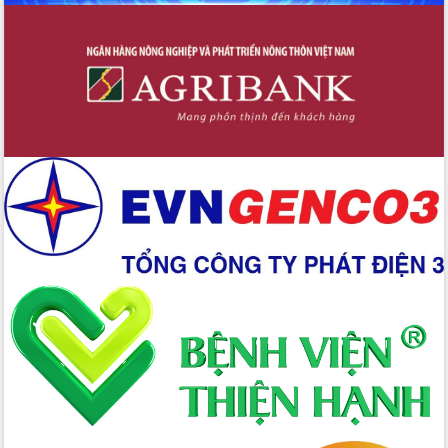
Chuyển đổi số 'mở đường' cho nông
nghiệp Đắk Lắk tăng trưởng bứt phá
Triển khai đồng bộ đo đạc, lập hồ sơ
địa chính, hoàn thiện cơ sở dữ liệu đất
đai
Ứng dụng sinh trắc học - Bước tiến
trong hành trình chuyển đổi số tại Đắk
Lắk
Đắk Lắk nâng cao hiệu quả công tác
Đảng từ Sổ tay đảng viên điện tử
Đắk Lắk đẩy mạnh nuôi biển công
nghệ, hướng tới phát triển thủy sản
bền vững
Tập huấn nâng cao năng lực triển khai
chuyển đổi số cho cán bộ, công chức
cấp xã
Đắk Lắk phát động hưởng ứng Ngày
Quyền của người tiêu dùng Việt Nam
2026
Đẩy mạnh cải cách hành chính, quyết
tâm đạt được mục tiêu tăng trưởng