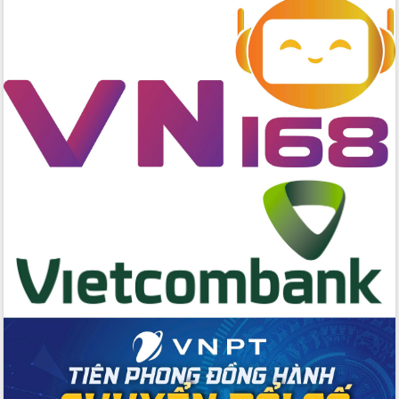
hai con số trong năm 2026
Tổ chức trang trọng Lễ hội Đền thờ
Lương Văn Chánh năm 2026
Phó Bí thư Tỉnh ủy Đắk Lắk Đỗ Hữu
Huy giữ chức Bí thư Đảng ủy Ủy Ban
Nhân dân tỉnh
Bệnh án điện tử thúc đẩy chuyển đổi
số y tế tại Đắk Lắk
Chuyển đổi số thư viện: Mở rộng
không gian tri thức trong thời đại số
Đánh giá, rút kinh nghiệm công tác tổ
chức diễn tập trước ngày bầu cử
Chương trình “Gặp gỡ hữu nghị –
Friendship Meeting New Year 2026”
Bầu cử Quốc hội và HĐND: Cử tri Đắk
Lắk gửi gắm niềm tin, kỳ vọng vào lá
phiếu
Đắk Lắk sẵn sàng các điều kiện cho
Ngày hội bầu cử đại biểu Quốc hội
khóa XVI và HĐND các cấp nhiệm kỳ