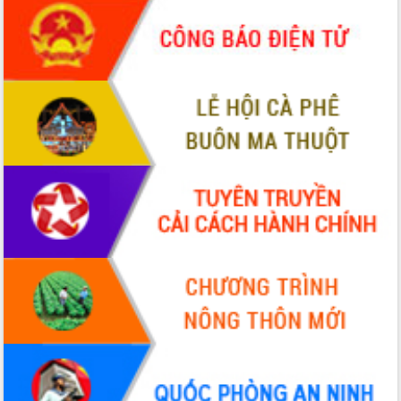
Hội thảo góp ý hồ sơ điều chỉnh quy
hoạch tỉnh Đắk Lắk thời kỳ 2021-2030,
tầm nhìn đến năm 2050
Nâng cao hiệu quả hoạt động của các
doanh nghiệp nhà nước
Hội nghị triển khai kết nối mạng
truyền số liệu chuyên dùng phục vụ cơ
quan Đảng, Nhà nước
Lễ phát động chuỗi hoạt động chung
tay làm sạch môi trường
Xã Ea Kar bước chuyển mình trong
công tác cải cách hành chính mô hình
mới
UBND tỉnh họp báo định kỳ tháng 4
năm 2026
Hội thảo khoa học “Giải pháp thúc đẩy
phát triển nền kinh tế xanh tại tỉnh
Đắk Lắk”
Tăng cường giám sát, đôn đốc thực
hiện nhiệm vụ quản lý tài sản công
hàng tuần