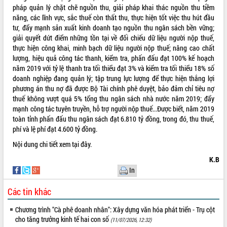
pháp quản lý chặt chẽ nguồn thu, giải pháp khai thác nguồn thu tiềm
VIDEO
năng, các lĩnh vực, sắc thuế còn thất thu, thực hiện tốt việc thu hút đầu
tư, đẩy mạnh sản xuất kinh doanh tạo nguồn thu ngân sách bền vững;
Loading the player...
giải quyết dứt điểm những tồn tại về đối chiếu dữ liệu người nộp thuế,
thực hiện công khai, minh bạch dữ liệu người nộp thuế; nâng cao chất
Khám bệnh, cấp phát thuốc miễn phí
lượng, hiệu quả công tác thanh, kiểm tra, phấn đấu đạt 100% kế hoạch
và tặng quà người dân xã Cư Pui
năm 2019 với tỷ lệ thanh tra tối thiểu đạt 3% và kiểm tra tối thiểu 18% số
Hội nghị UBND tỉnh Đắk Lắk thường kỳ
doanh nghiệp đang quản lý; tập trung lực lượng để thực hiện thắng lợi
tháng 7/2026
phương án thu nợ đã được Bộ Tài chính phê duyệt, bảo đảm chỉ tiêu nợ
Lễ truy tặng danh hiệu “Bà Mẹ Việt
thuế không vượt quá 5% tổng thu ngân sách nhà nước năm 2019; đẩy
Nam Anh hùng” và trao Huân chương
mạnh công tác tuyên truyền, hỗ trợ người nộp thuế...Được biết, năm 2019
Lao động
toàn tỉnh phấn đấu thu ngân sách đạt 6.810 tỷ đồng, trong đó, thu thuế,
ALBUM ẢNH
UBND tỉnh Đắk Lắk triển khai nhiệm
phí và lệ phí đạt 4.600 tỷ đồng.
vụ 6 tháng cuối năm 2026
Nội dung chi tiết xem
tại đây
.
Kỳ họp thứ Hai, Hội đồng nhân dân
K.B
tỉnh khóa XI quyết nghị nhiều nội dung
In
quan trọng
Bí thư Tỉnh ủy Lương Nguyễn Minh
Các tin khác
Triết thăm, tặng quà người có công với
cách mạng
Chương trình "Cà phê doanh nhân": Xây dựng văn hóa phát triển - Trụ cột
Rà soát, hoàn thiện hệ thống thiết chế
cho tăng trưởng kinh tế hai con số
(11/07/2026, 12:32)
văn hóa, thể thao đáp ứng yêu cầu
LIÊN KẾT WEB