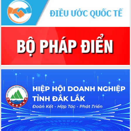
Tập huấn ứng dụng trí tuệ nhân tạo (AI)
trong thương mại điện tử năm 2026
Đoàn đại biểu Quốc hội tỉnh Đắk Lắk
trao đổi thông tin trước Kỳ họp thứ
nhất, Quốc hội khóa XVI
Quyết liệt cải cách hành chính, khơi
thông nguồn lực phát triển
Nâng cao hiệu lực, hiệu quả HĐND
tỉnh thông qua hiện đại hóa hành chính
Xã Ea Phê gắn cải cách hành chính với
chuyển đổi số
Phó Chủ tịch Thường trực UBND tỉnh
Hồ Thị Nguyên Thảo làm việc tại Trung
tâm Phục vụ hành chính công xã Ea
Phê
Xây dựng nền hành chính số đồng
hành cùng nông dân dân, doanh nghiệp
Giai đoạn 2026-2030, Đắk Lắk phấn
đấu có 77% xã đạt chuẩn nông thôn
mới