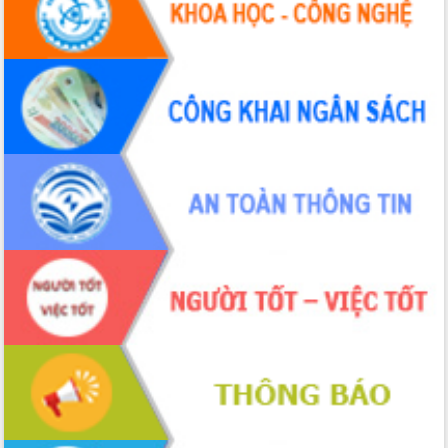
Hòn Yến phát triển du lịch gắn với bảo
tồn biển
Lấy ý kiến điều chỉnh Quy hoạch tỉnh
Đắk Lắk thời kỳ 2021-2030, tầm nhìn
đến năm 2050
Phát động chiến dịch 30 ngày đêm
giải phóng mặt bằng Tuyến đường bộ
ven biển
Đắk Lắk nỗ lực thúc đẩy tăng trưởng
kinh tế từ 10% trở lên trong Quý
II/2026
Đắk Lắk ký kết thỏa thuận hợp tác về
chuyển đổi số giai đoạn 2026 – 2030
với Tập đoàn Bưu chính Viễn thông
Việt Nam
Thứ trưởng Bộ Y tế làm việc với tỉnh
Đắk Lắk về phát triển nhân lực y tế
cho trạm y tế cấp xã
Du lịch Đắk Lắk nâng tầm trải nghiệm
du khách thông qua Hệ thống cơ sở dữ
liệu và Bản đồ số