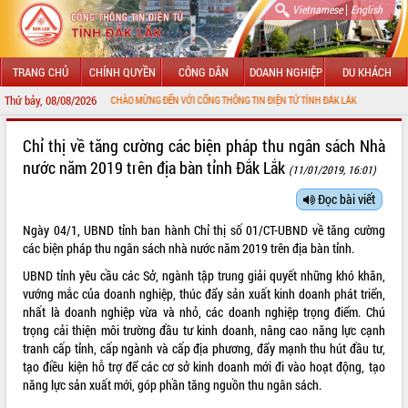
|
Vietnamese
English
TRANG CHỦ
CHÍNH QUYỀN
CÔNG DÂN
DOANH NGHIỆP
DU KHÁCH
Thứ bảy, 08/08/2026
CHÀO MỪNG ĐẾN VỚI CỔNG THÔNG TIN ĐIỆN TỬ TỈNH ĐẮK LẮK
GIỚI THIỆU
Chỉ thị về tăng cường các biện pháp thu ngân sách Nhà
nước năm 2019 trên địa bàn tỉnh Đắk Lắk
(11/01/2019, 16:01)
LÃNH ĐẠO UBND TỈNH
Đọc bài viết
TIN TỨC SỰ KIỆN
Ngày 04/1, UBND tỉnh ban hành Chỉ thị số 01/CT-UBND về tăng cường
SỞ, BAN, NGÀNH
các biện pháp thu ngân sách nhà nước năm 2019 trên địa bàn tỉnh.
UBND tỉnh yêu cầu các Sở, ngành tập trung giải quyết những khó khăn,
UBND CÁC XÃ, PHƯỜNG
vướng mắc của doanh nghiệp, thúc đẩy sản xuất kinh doanh phát triển,
nhất là doanh nghiệp vừa và nhỏ, các doanh nghiệp trọng điểm. Chú
THÔNG TIN CHỈ ĐẠO ĐIỀU HÀNH
trọng cải thiện môi trường đầu tư kinh doanh, nâng cao năng lực cạnh
tranh cấp tỉnh, cấp ngành và cấp địa phương, đẩy mạnh thu hút đầu tư,
HỆ THỐNG VĂN BẢN
tạo điều kiện hỗ trợ để các cơ sở kinh doanh mới đi vào hoạt động, tạo
năng lực sản xuất mới, góp phần tăng nguồn thu ngân sách.
VĂN BẢN HĐND TỈNH