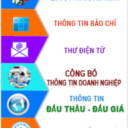
Tháo gỡ những vướng mắc, đẩy mạnh
công tác cải cách thủ tục hành chính
tại Trung tâm Phục vụ hành chính
công tỉnh
Đắk Lắk: Tôn vinh 46 giải pháp tại Hội
thi Sáng tạo Kỹ thuật 2024 - 2025
Đắk Lắk rà soát, điều chỉnh Đề án 190
về phát triển nuôi trồng thủy sản
Phó Chủ tịch UBND tỉnh Đắk Lắk
Trương Công Thái kiểm tra thực địa
Dự án cao tốc Khánh Hòa - Buôn Ma
Thuột
Định vị cà phê Việt Nam như một “di
sản sống” trong dòng chảy toàn cầu
Xây dựng nông thôn mới: Nâng cao đời
sống người dân từ những mô hình thiết
thực
Quyết liệt tháo gỡ vướng mắc, đẩy
nhanh tiến độ các dự án trọng điểm
trong Khu kinh tế Nam Phú Yên