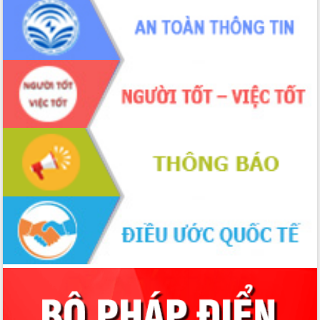
thực
Quyết liệt tháo gỡ vướng mắc, đẩy
nhanh tiến độ các dự án trọng điểm
trong Khu kinh tế Nam Phú Yên
Hòn Yến phát triển du lịch gắn với bảo
tồn biển
Lấy ý kiến điều chỉnh Quy hoạch tỉnh
Đắk Lắk thời kỳ 2021-2030, tầm nhìn
đến năm 2050
Phát động chiến dịch 30 ngày đêm
giải phóng mặt bằng Tuyến đường bộ
ven biển
Đắk Lắk nỗ lực thúc đẩy tăng trưởng
kinh tế từ 10% trở lên trong Quý
II/2026
Đắk Lắk ký kết thỏa thuận hợp tác về
chuyển đổi số giai đoạn 2026 – 2030
với Tập đoàn Bưu chính Viễn thông
Việt Nam
Thứ trưởng Bộ Y tế làm việc với tỉnh
Đắk Lắk về phát triển nhân lực y tế