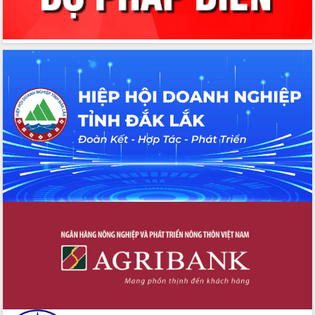
cho trạm y tế cấp xã
Du lịch Đắk Lắk nâng tầm trải nghiệm
du khách thông qua Hệ thống cơ sở dữ
liệu và Bản đồ số
Tập huấn ứng dụng trí tuệ nhân tạo (AI)
trong thương mại điện tử năm 2026
Đoàn đại biểu Quốc hội tỉnh Đắk Lắk
trao đổi thông tin trước Kỳ họp thứ
nhất, Quốc hội khóa XVI
Quyết liệt cải cách hành chính, khơi
thông nguồn lực phát triển
Nâng cao hiệu lực, hiệu quả HĐND
tỉnh thông qua hiện đại hóa hành chính
Xã Ea Phê gắn cải cách hành chính với
chuyển đổi số
Phó Chủ tịch Thường trực UBND tỉnh
Hồ Thị Nguyên Thảo làm việc tại Trung
tâm Phục vụ hành chính công xã Ea
Phê
Xây dựng nền hành chính số đồng
hành cùng nông dân dân, doanh nghiệp