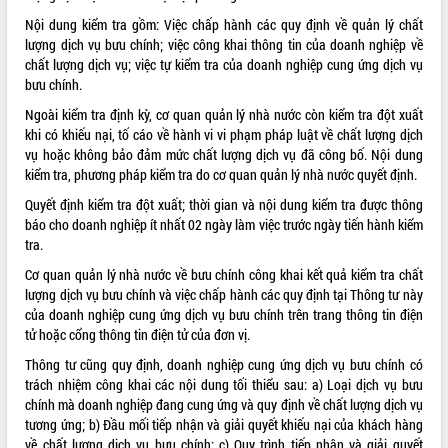
Nội dung kiểm tra gồm: Việc chấp hành các quy định về quản lý chất
ĐIỂM TIN VĂN BẢN
lượng dịch vụ bưu chính; việc công khai thông tin của doanh nghiệp về
chất lượng dịch vụ; việc tự kiểm tra của doanh nghiệp cung ứng dịch vụ
QUY HOẠCH - KẾ HOẠCH
bưu chính.
Ngoài kiểm tra định kỳ, cơ quan quản lý nhà nước còn kiểm tra đột xuất
khi có khiếu nại, tố cáo về hành vi vi phạm pháp luật về chất lượng dịch
vụ hoặc không bảo đảm mức chất lượng dịch vụ đã công bố. Nội dung
kiểm tra, phương pháp kiểm tra do cơ quan quản lý nhà nước quyết định.
Quyết định kiểm tra đột xuất; thời gian và nội dung kiểm tra được thông
báo cho doanh nghiệp ít nhất 02 ngày làm việc trước ngày tiến hành kiểm
tra.
Cơ quan quản lý nhà nước về bưu chính công khai kết quả kiểm tra chất
lượng dịch vụ bưu chính và việc chấp hành các quy định tại Thông tư này
của doanh nghiệp cung ứng dịch vụ bưu chính trên trang thông tin điện
tử hoặc cổng thông tin điện tử của đơn vị.
Thông tư cũng quy định, doanh nghiệp cung ứng dịch vụ bưu chính có
trách nhiệm công khai các nội dung tối thiểu sau: a) Loại dịch vụ bưu
chính mà doanh nghiệp đang cung ứng và quy định về chất lượng dịch vụ
tương ứng; b) Đầu mối tiếp nhận và giải quyết khiếu nại của khách hàng
về chất lượng dịch vụ bưu chính; c) Quy trình tiếp nhận và giải quyết