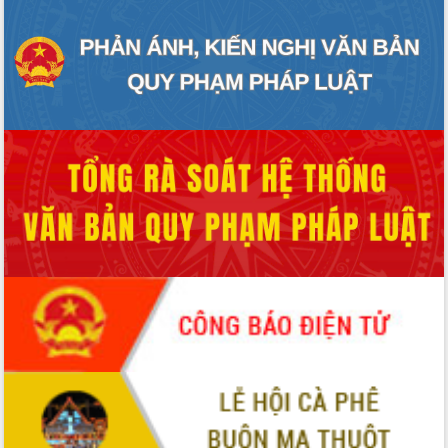
tiến đầu tư tỉnh
Ngành cá ngừ Đắk Lắk chủ động thích
ứng để giữ vững thị trường xuất khẩu
Diễn đàn Kinh tế tư nhân Việt Nam đột
phá cơ chế - Hợp tác công tư
Đề án 06 tạo bước ngoặt đột phá trong
cải cách hành chính tỉnh Đắk Lắk
Kết nối tour, đẩy mạnh chuyển đổi số
để phát triển du lịch Đắk Lắk
Khởi động Dự án Đầu tư xây dựng hạ
tầng kỹ thuật Cụm công nghiệp Tân
Tiến
Gặp mặt các cơ quan báo chí nhân Kỷ
niệm 101 năm Ngày Báo chí Cách
mạng Việt Nam
Đắk Lắk sơ kết 4 năm triển khai thực
hiện Đề án 06 của Chính phủ
Họp báo thông tin về Hội nghị Công bố
Quy hoạch và Xúc tiến đầu tư tỉnh Đắk
Lắk