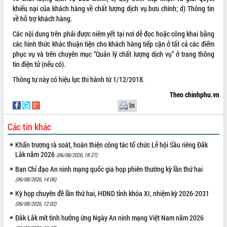
khiếu nại của khách hàng về chất lượng dịch vụ bưu chính; d) Thông tin
VIDEO
về hỗ trợ khách hàng.
Các nội dung trên phải được niêm yết tại nơi dễ đọc hoặc công khai bằng
các hình thức khác thuận tiện cho khách hàng tiếp cận ở tất cả các điểm
phục vụ và trên chuyên mục “Quản lý chất lượng dịch vụ” ở trang thông
tin điện tử (nếu có).
Thông tư này có hiệu lực thi hành từ 1/12/2018.
Theo chinhphu.vn
In
Hội nghị UBND tỉnh Đắk Lắk thường kỳ
tháng 7/2026
Các tin khác
Lễ truy tặng danh hiệu “Bà Mẹ Việt
Khẩn trương rà soát, hoàn thiện công tác tổ chức Lễ hội Sầu riêng Đắk
Nam Anh hùng” và trao Huân chương
Lắk năm 2026
(06/08/2026, 18:27)
Lao động
Ban Chỉ đạo An ninh mạng quốc gia họp phiên thường kỳ lần thứ hai
UBND tỉnh Đắk Lắk triển khai nhiệm
(06/08/2026, 14:06)
vụ 6 tháng cuối năm 2026
ALBUM ẢNH
Kỳ họp thứ Hai, Hội đồng nhân dân
Kỳ họp chuyên đề lần thứ hai, HĐND tỉnh khóa XI, nhiệm kỳ 2026-2031
tỉnh khóa XI quyết nghị nhiều nội dung
(06/08/2026, 12:02)
quan trọng
Đắk Lắk mít tinh hưởng ứng Ngày An ninh mạng Việt Nam năm 2026
Bí thư Tỉnh ủy Lương Nguyễn Minh