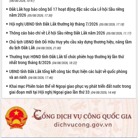
(06/08/2026, 10:47)
Triết thăm, tặng quà người có công với
Đắk Lắk họp báo công bố 17 hoạt động đặc sắc của Lễ hội Sầu riêng
cách mạng
năm 2026
(05/08/2026, 17:30)
Rà soát, hoàn thiện hệ thống thiết chế
Hội nghị UBND tỉnh Đắk Lắk thường kỳ tháng 7/2026
(05/08/2026, 17:18)
văn hóa, thể thao đáp ứng yêu cầu
phát triển mới
Thông cáo báo chí về Lễ hội Sầu riêng Đắk Lắk năm 2026
(05/08/2026, 11:17)
Thường trực HĐND tỉnh Đắk Lắk gặp
LIÊN KẾT WEB
Chủ tịch UBND tỉnh Đỗ Hữu Huy yêu cầu xây dựng thương hiệu, nâng tầm
mặt Đoàn chuyên gia y tế TP. Hồ Chí
du lịch Đắk Lắk
(04/08/2026, 21:00)
Minh
Thường trực HĐND tỉnh Đắk Lắk tổ chức phiên họp thường kỳ lần thứ
Lễ truy điệu và an táng hài cốt liệt sĩ
nhất trong tháng 8/2026
(04/08/2026, 18:22)
tại Nghĩa trang Liệt sĩ xã Sơn Hòa
THỐNG KÊ TRUY CẬP
UBND tỉnh Đắk Lắk tổng kết công tác thực hiện các luật về quốc phòng
Bàn giải pháp tháo gỡ khó khăn trong
và an ninh
(04/08/2026, 17:46)
xuất khẩu sầu riêng và triển khai quy
Hôm nay:
14044
định EUDR
Khai mạc Phiên toàn thể về Ngoại giao phục vụ phát triển đất nước trong
Tất cả:
66026784
giai đoạn mới tại Hội nghị Ngoại giao lần thứ 33
(04/08/2026, 14:44)
Thứ trưởng Bộ Nông nghiệp và Môi
trường Nguyễn Hoàng Hiệp khảo sát
vùng trồng và doanh nghiệp đóng gói
sầu riêng tại Đắk Lắk
Trình diễn nghệ thuật chế biến các
món ăn từ sầu riêng
Đắk Lắk công bố Quy hoạch và xúc