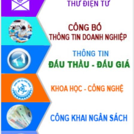
Đắk Lắk”
Tăng cường giám sát, đôn đốc thực
hiện nhiệm vụ quản lý tài sản công
hàng tuần
Tháo gỡ những vướng mắc, đẩy mạnh
công tác cải cách thủ tục hành chính
tại Trung tâm Phục vụ hành chính
công tỉnh
Đắk Lắk: Tôn vinh 46 giải pháp tại Hội
thi Sáng tạo Kỹ thuật 2024 - 2025
Đắk Lắk rà soát, điều chỉnh Đề án 190
về phát triển nuôi trồng thủy sản
Phó Chủ tịch UBND tỉnh Đắk Lắk
Trương Công Thái kiểm tra thực địa
Dự án cao tốc Khánh Hòa - Buôn Ma
Thuột
Định vị cà phê Việt Nam như một “di
sản sống” trong dòng chảy toàn cầu
Xây dựng nông thôn mới: Nâng cao đời
sống người dân từ những mô hình thiết