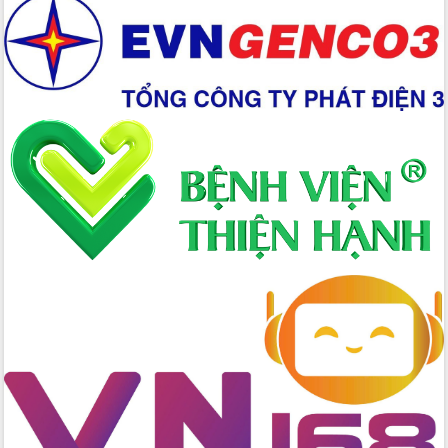
Giai đoạn 2026-2030, Đắk Lắk phấn
đấu có 77% xã đạt chuẩn nông thôn
mới
Chuyển đổi số 'mở đường' cho nông
nghiệp Đắk Lắk tăng trưởng bứt phá
Triển khai đồng bộ đo đạc, lập hồ sơ
địa chính, hoàn thiện cơ sở dữ liệu đất
đai
Ứng dụng sinh trắc học - Bước tiến
trong hành trình chuyển đổi số tại Đắk
Lắk
Đắk Lắk nâng cao hiệu quả công tác
Đảng từ Sổ tay đảng viên điện tử
Đắk Lắk đẩy mạnh nuôi biển công
nghệ, hướng tới phát triển thủy sản
bền vững
Tập huấn nâng cao năng lực triển khai
chuyển đổi số cho cán bộ, công chức
cấp xã
Đắk Lắk phát động hưởng ứng Ngày