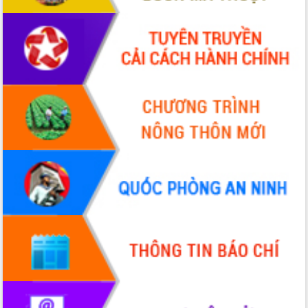
Khơi thông điểm nghẽn, đẩy nhanh
giải ngân vốn khắc phục thiên tai
HĐND tỉnh thông qua điều chỉnh Quy
hoạch tỉnh thời kỳ 2021-2030
Hội thảo góp ý hồ sơ điều chỉnh quy
hoạch tỉnh Đắk Lắk thời kỳ 2021-2030,
tầm nhìn đến năm 2050
Nâng cao hiệu quả hoạt động của các
doanh nghiệp nhà nước
Hội nghị triển khai kết nối mạng
truyền số liệu chuyên dùng phục vụ cơ
quan Đảng, Nhà nước
Lễ phát động chuỗi hoạt động chung
tay làm sạch môi trường
Xã Ea Kar bước chuyển mình trong
công tác cải cách hành chính mô hình
mới
UBND tỉnh họp báo định kỳ tháng 4
năm 2026
Hội thảo khoa học “Giải pháp thúc đẩy
phát triển nền kinh tế xanh tại tỉnh