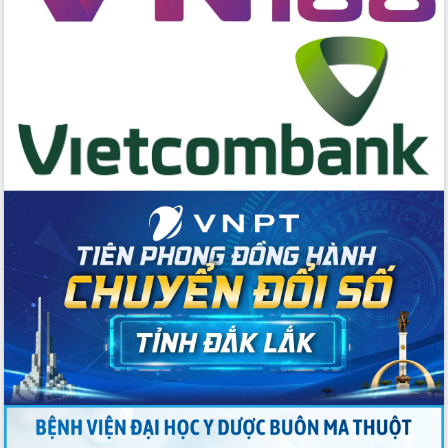
Quyền của người tiêu dùng Việt Nam
2026
Đẩy mạnh cải cách hành chính, quyết
tâm đạt được mục tiêu tăng trưởng
hai con số trong năm 2026
Tổ chức trang trọng Lễ hội Đền thờ
Lương Văn Chánh năm 2026
Phó Bí thư Tỉnh ủy Đắk Lắk Đỗ Hữu
Huy giữ chức Bí thư Đảng ủy Ủy Ban
Nhân dân tỉnh
Bệnh án điện tử thúc đẩy chuyển đổi
số y tế tại Đắk Lắk
Chuyển đổi số thư viện: Mở rộng
không gian tri thức trong thời đại số
Đánh giá, rút kinh nghiệm công tác tổ
chức diễn tập trước ngày bầu cử
Chương trình “Gặp gỡ hữu nghị –
Friendship Meeting New Year 2026”
Bầu cử Quốc hội và HĐND: Cử tri Đắk
Lắk gửi gắm niềm tin, kỳ vọng vào lá