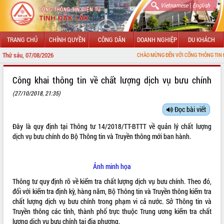
|
Vietnamese
English
TRANG CHỦ
CHÍNH QUYỀN
CÔNG DÂN
DOANH NGHIỆP
DU KHÁCH
Thứ sáu, 07/08/2026
CHÀO MỪNG ĐẾN VỚI CỔNG THÔNG TIN ĐIỆN TỬ TỈNH
GIỚI THIỆU
Công khai thông tin về chất lượng dịch vụ bưu chính
(27/10/2018, 21:35)
LÃNH ĐẠO UBND TỈNH
Đọc bài viết
TIN TỨC SỰ KIỆN
Đây là quy định tại Thông tư 14/2018/TT-BTTT về quản lý chất lượng
SỞ, BAN, NGÀNH
dịch vụ bưu chính do Bộ Thông tin và Truyền thông mới ban hành.
UBND CÁC XÃ, PHƯỜNG
Ảnh minh họa
THÔNG TIN CHỈ ĐẠO ĐIỀU HÀNH
Thông tư quy định rõ về kiểm tra chất lượng dịch vụ bưu chính. Theo đó,
đối với kiểm tra định kỳ, hàng năm, Bộ Thông tin và Truyền thông kiểm tra
HỆ THỐNG VĂN BẢN
chất lượng dịch vụ bưu chính trong phạm vi cả nước. Sở Thông tin và
Truyền thông các tỉnh, thành phố trực thuộc Trung ương kiểm tra chất
VĂN BẢN HĐND TỈNH
lượng dịch vụ bưu chính tại địa phương.