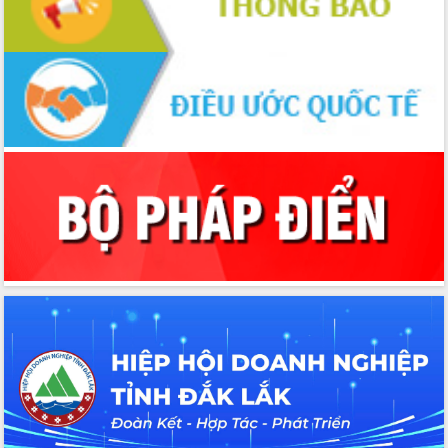
Xây dựng nông thôn mới: Nâng cao đời
sống người dân từ những mô hình thiết
thực
Quyết liệt tháo gỡ vướng mắc, đẩy
nhanh tiến độ các dự án trọng điểm
trong Khu kinh tế Nam Phú Yên
Hòn Yến phát triển du lịch gắn với bảo
tồn biển
Lấy ý kiến điều chỉnh Quy hoạch tỉnh
Đắk Lắk thời kỳ 2021-2030, tầm nhìn
đến năm 2050
Phát động chiến dịch 30 ngày đêm
giải phóng mặt bằng Tuyến đường bộ
ven biển
Đắk Lắk nỗ lực thúc đẩy tăng trưởng
kinh tế từ 10% trở lên trong Quý
II/2026
Đắk Lắk ký kết thỏa thuận hợp tác về
chuyển đổi số giai đoạn 2026 – 2030
với Tập đoàn Bưu chính Viễn thông
Việt Nam