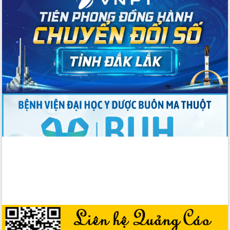
cấp xã
Đắk Lắk phát động hưởng ứng Ngày
Quyền của người tiêu dùng Việt Nam
2026
Đẩy mạnh cải cách hành chính, quyết
tâm đạt được mục tiêu tăng trưởng
hai con số trong năm 2026
Tổ chức trang trọng Lễ hội Đền thờ
Lương Văn Chánh năm 2026
Phó Bí thư Tỉnh ủy Đắk Lắk Đỗ Hữu
Huy giữ chức Bí thư Đảng ủy Ủy Ban
Nhân dân tỉnh
Bệnh án điện tử thúc đẩy chuyển đổi
số y tế tại Đắk Lắk
Chuyển đổi số thư viện: Mở rộng
không gian tri thức trong thời đại số
Đánh giá, rút kinh nghiệm công tác tổ
chức diễn tập trước ngày bầu cử
Chương trình “Gặp gỡ hữu nghị –
Friendship Meeting New Year 2026”