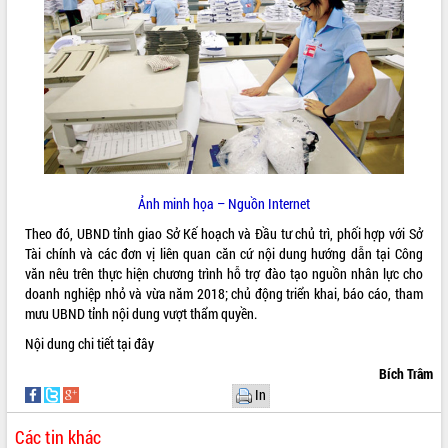
ĐIỂM TIN VĂN BẢN
QUY HOẠCH - KẾ HOẠCH
Ảnh minh họa – Nguồn Internet
Theo đó, UBND tỉnh giao Sở Kế hoạch và Đầu tư chủ trì, phối hợp với Sở
Tài chính và các đơn vị liên quan căn cứ nội dung hướng dẫn tại Công
văn nêu trên thực hiện chương trình hỗ trợ đào tạo nguồn nhân lực cho
doanh nghiệp nhỏ và vừa năm 2018; chủ động triển khai, báo cáo, tham
mưu UBND tỉnh nội dung vượt thẩm quyền.
Nội dung chi tiết
tại đây
Bích Trâm
In
Các tin khác