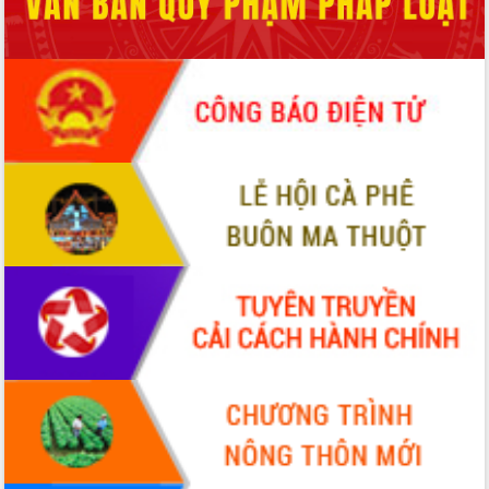
món ăn từ sầu riêng
Đắk Lắk công bố Quy hoạch và xúc
tiến đầu tư tỉnh
Ngành cá ngừ Đắk Lắk chủ động thích
ứng để giữ vững thị trường xuất khẩu
Diễn đàn Kinh tế tư nhân Việt Nam đột
phá cơ chế - Hợp tác công tư
Đề án 06 tạo bước ngoặt đột phá trong
cải cách hành chính tỉnh Đắk Lắk
Kết nối tour, đẩy mạnh chuyển đổi số
để phát triển du lịch Đắk Lắk
Khởi động Dự án Đầu tư xây dựng hạ
tầng kỹ thuật Cụm công nghiệp Tân
Tiến
Gặp mặt các cơ quan báo chí nhân Kỷ
niệm 101 năm Ngày Báo chí Cách
mạng Việt Nam
Đắk Lắk sơ kết 4 năm triển khai thực
hiện Đề án 06 của Chính phủ
Họp báo thông tin về Hội nghị Công bố