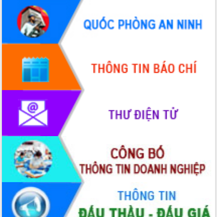
Quy hoạch và Xúc tiến đầu tư tỉnh Đắk
Lắk
Khơi thông điểm nghẽn, đẩy nhanh
giải ngân vốn khắc phục thiên tai
HĐND tỉnh thông qua điều chỉnh Quy
hoạch tỉnh thời kỳ 2021-2030
Hội thảo góp ý hồ sơ điều chỉnh quy
hoạch tỉnh Đắk Lắk thời kỳ 2021-2030,
tầm nhìn đến năm 2050
Nâng cao hiệu quả hoạt động của các
doanh nghiệp nhà nước
Hội nghị triển khai kết nối mạng
truyền số liệu chuyên dùng phục vụ cơ
quan Đảng, Nhà nước
Lễ phát động chuỗi hoạt động chung
tay làm sạch môi trường
Xã Ea Kar bước chuyển mình trong
công tác cải cách hành chính mô hình
mới
UBND tỉnh họp báo định kỳ tháng 4
năm 2026