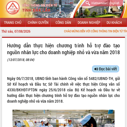
|
Vietnamese
English
TRANG CHỦ
CHÍNH QUYỀN
CÔNG DÂN
DOANH NGHIỆP
DU KHÁCH
Thứ sáu, 07/08/2026
CHÀO MỪNG ĐẾN VỚI CỔNG THÔNG TIN ĐIỆN TỬ TỈNH ĐẮK LẮK
GIỚI THIỆU
Hướng dẫn thực hiện chương trình hỗ trợ đào tạo
nguồn nhân lực cho doanh nghiệp nhỏ và vừa năm 2018
LÃNH ĐẠO UBND TỈNH
(13/07/2018, 08:04)
TIN TỨC SỰ KIỆN
Đọc bài viết
SỞ, BAN, NGÀNH
Ngày 06/7/2018, UBND tỉnh ban hành Công văn số 5482/UBND-TH, gửi
Sở Kế hoạch và Đầu tư; Sở Tài chính về việc thực hiện Công văn số
UBND CÁC XÃ, PHƯỜNG
4330/BKHĐT-PTDN ngày 25/6/2018 của Bộ Kế hoạch và Đầu tư về
hướng dẫn thực hiện chương trình hỗ trợ đào tạo nguồn nhân lực cho
THÔNG TIN CHỈ ĐẠO ĐIỀU HÀNH
doanh nghiệp nhỏ và vừa năm 2018.
HỆ THỐNG VĂN BẢN
VĂN BẢN HĐND TỈNH