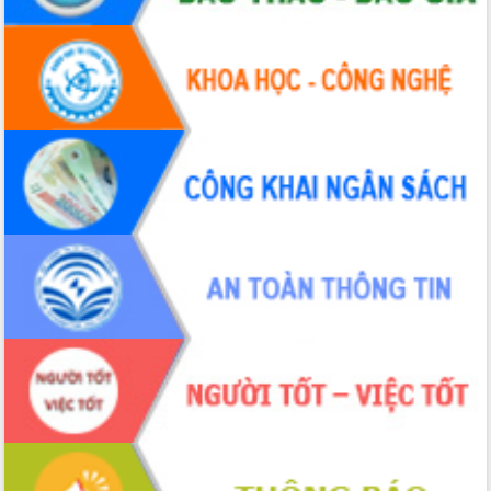
Hội thảo khoa học “Giải pháp thúc đẩy
phát triển nền kinh tế xanh tại tỉnh
Đắk Lắk”
Tăng cường giám sát, đôn đốc thực
hiện nhiệm vụ quản lý tài sản công
hàng tuần
Tháo gỡ những vướng mắc, đẩy mạnh
công tác cải cách thủ tục hành chính
tại Trung tâm Phục vụ hành chính
công tỉnh
Đắk Lắk: Tôn vinh 46 giải pháp tại Hội
thi Sáng tạo Kỹ thuật 2024 - 2025
Đắk Lắk rà soát, điều chỉnh Đề án 190
về phát triển nuôi trồng thủy sản
Phó Chủ tịch UBND tỉnh Đắk Lắk
Trương Công Thái kiểm tra thực địa
Dự án cao tốc Khánh Hòa - Buôn Ma
Thuột
Định vị cà phê Việt Nam như một “di
sản sống” trong dòng chảy toàn cầu