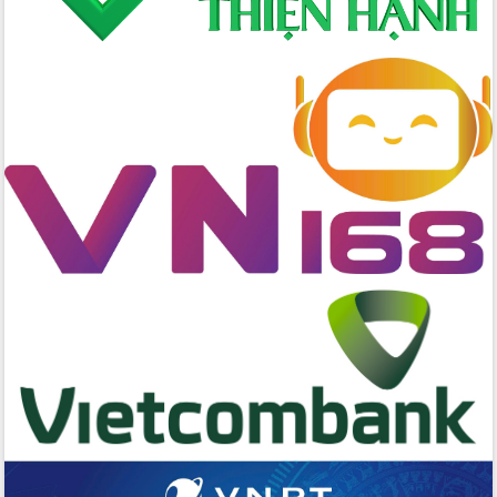
Xây dựng nền hành chính số đồng
hành cùng nông dân dân, doanh nghiệp
Giai đoạn 2026-2030, Đắk Lắk phấn
đấu có 77% xã đạt chuẩn nông thôn
mới
Chuyển đổi số 'mở đường' cho nông
nghiệp Đắk Lắk tăng trưởng bứt phá
Triển khai đồng bộ đo đạc, lập hồ sơ
địa chính, hoàn thiện cơ sở dữ liệu đất
đai
Ứng dụng sinh trắc học - Bước tiến
trong hành trình chuyển đổi số tại Đắk
Lắk
Đắk Lắk nâng cao hiệu quả công tác
Đảng từ Sổ tay đảng viên điện tử
Đắk Lắk đẩy mạnh nuôi biển công
nghệ, hướng tới phát triển thủy sản
bền vững
Tập huấn nâng cao năng lực triển khai
chuyển đổi số cho cán bộ, công chức