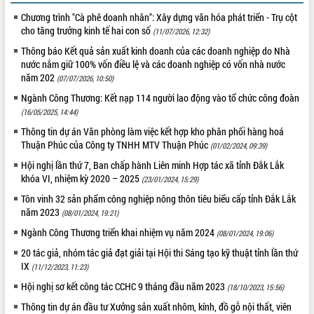
Chương trình "Cà phê doanh nhân": Xây dựng văn hóa phát triển - Trụ cột
VIDEO
cho tăng trưởng kinh tế hai con số
(11/07/2026, 12:32)
Thông báo Kết quả sản xuất kinh doanh của các doanh nghiệp do Nhà
nước nắm giữ 100% vốn điều lệ và các doanh nghiệp có vốn nhà nước
năm 202
(07/07/2026, 10:50)
Ngành Công Thương: Kết nạp 114 người lao động vào tổ chức công đoàn
(16/05/2025, 14:44)
Thông tin dự án Văn phòng làm việc kết hợp kho phân phối hàng hoá
Thuận Phúc của Công ty TNHH MTV Thuận Phúc
(01/02/2024, 09:39)
Khám bệnh, cấp phát thuốc miễn phí
Hội nghị lần thứ 7, Ban chấp hành Liên minh Hợp tác xã tỉnh Đắk Lắk
và tặng quà người dân xã Cư Pui
khóa VI, nhiệm kỳ 2020 – 2025
(23/01/2024, 15:29)
Hội nghị UBND tỉnh Đắk Lắk thường kỳ
Tôn vinh 32 sản phẩm công nghiệp nông thôn tiêu biểu cấp tỉnh Đắk Lắk
tháng 7/2026
năm 2023
(08/01/2024, 19:21)
Lễ truy tặng danh hiệu “Bà Mẹ Việt
Ngành Công Thương triển khai nhiệm vụ năm 2024
(08/01/2024, 19:06)
Nam Anh hùng” và trao Huân chương
Lao động
20 tác giả, nhóm tác giả đạt giải tại Hội thi Sáng tạo kỹ thuật tỉnh lần thứ
ALBUM ẢNH
IX
UBND tỉnh Đắk Lắk triển khai nhiệm
(11/12/2023, 11:23)
vụ 6 tháng cuối năm 2026
Hội nghị sơ kết công tác CCHC 9 tháng đầu năm 2023
(18/10/2023, 15:56)
Kỳ họp thứ Hai, Hội đồng nhân dân
Thông tin dự án đầu tư Xưởng sản xuất nhôm, kính, đồ gỗ nội thất, viên
tỉnh khóa XI quyết nghị nhiều nội dung