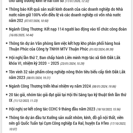
cho tăng trưởng kinh tế hai con số
(11/07/2026, 12:32)
Tất cả:
66089338
Thông báo Kết quả sản xuất kinh doanh của các doanh nghiệp do Nhà
nước nắm giữ 100% vốn điều lệ và các doanh nghiệp có vốn nhà nước
năm 202
(07/07/2026, 10:50)
Ngành Công Thương: Kết nạp 114 người lao động vào tổ chức công đoàn
(16/05/2025, 14:44)
Thông tin dự án Văn phòng làm việc kết hợp kho phân phối hàng hoá
Thuận Phúc của Công ty TNHH MTV Thuận Phúc
(01/02/2024, 09:39)
Hội nghị lần thứ 7, Ban chấp hành Liên minh Hợp tác xã tỉnh Đắk Lắk
khóa VI, nhiệm kỳ 2020 – 2025
(23/01/2024, 15:29)
Tôn vinh 32 sản phẩm công nghiệp nông thôn tiêu biểu cấp tỉnh Đắk Lắk
năm 2023
(08/01/2024, 19:21)
Ngành Công Thương triển khai nhiệm vụ năm 2024
(08/01/2024, 19:06)
20 tác giả, nhóm tác giả đạt giải tại Hội thi Sáng tạo kỹ thuật tỉnh lần thứ
IX
(11/12/2023, 11:23)
Hội nghị sơ kết công tác CCHC 9 tháng đầu năm 2023
(18/10/2023, 15:56)
Thông tin dự án đầu tư Xưởng sản xuất nhôm, kính, đồ gỗ nội thất, viên
nén gỗ Quốc Tuấn tại Cụm Công nghiệp Ea Ral, huyện Ea H’leo
(17/10/2023,
10:07)