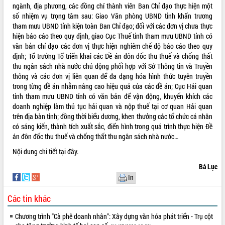
ngành, địa phương, các đồng chí thành viên Ban Chỉ đạo thực hiện một
VIDEO
số nhiệm vụ trọng tâm sau: Giao Văn phòng UBND tỉnh khẩn trương
tham mưu UBND tỉnh kiện toàn Ban Chỉ đạo; đối với các đơn vị chưa thực
Không có file video nào để phát.
hiện báo cáo theo quy định, giao Cục Thuế tỉnh tham mưu UBND tỉnh có
văn bản chỉ đạo các đơn vị thực hiện nghiêm chế độ báo cáo theo quy
ALBUM ẢNH
định; Tổ trưởng Tổ triển khai các Đề án đôn đốc thu thuế và chống thất
thu ngân sách nhà nước chủ động phối hợp với Sở Thông tin và Truyền
thông và các đơn vị liên quan để đa dạng hóa hình thức tuyên truyền
trong từng đề án nhằm nâng cao hiệu quả của các đề án; Cục Hải quan
tỉnh tham mưu UBND tỉnh có văn bản để vận động, khuyến khích các
doanh nghiệp làm thủ tục hải quan và nộp thuế tại cơ quan Hải quan
trên địa bàn tỉnh; đồng thời biểu dương, khen thưởng các tổ chức cá nhân
có sáng kiến, thành tích xuất sắc, điển hình trong quá trình thực hiện Đề
án đôn đốc thu thuế và chống thất thu ngân sách nhà nước…
Nội dung chi tiết t
ại đây.
LIÊN KẾT WEB
Bá Lục
In
Các tin khác
THỐNG KÊ TRUY CẬP
Chương trình "Cà phê doanh nhân": Xây dựng văn hóa phát triển - Trụ cột
Hôm nay:
3670