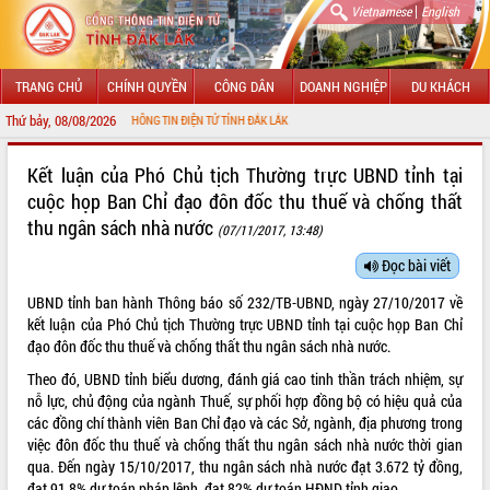
|
Vietnamese
English
TRANG CHỦ
CHÍNH QUYỀN
CÔNG DÂN
DOANH NGHIỆP
DU KHÁCH
Thứ bảy, 08/08/2026
VỚI CỔNG THÔNG TIN ĐIỆN TỬ TỈNH ĐẮK LẮK
GIỚI THIỆU
Kết luận của Phó Chủ tịch Thường trực UBND tỉnh tại
cuộc họp Ban Chỉ đạo đôn đốc thu thuế và chống thất
LÃNH ĐẠO UBND TỈNH
thu ngân sách nhà nước
(07/11/2017, 13:48)
TIN TỨC SỰ KIỆN
Đọc bài viết
SỞ, BAN, NGÀNH
UBND tỉnh ban hành Thông báo số 232/TB-UBND, ngày 27/10/2017 về
kết luận của Phó Chủ tịch Thường trực UBND tỉnh tại cuộc họp Ban Chỉ
UBND CÁC XÃ, PHƯỜNG
đạo đôn đốc thu thuế và chống thất thu ngân sách nhà nước.
Theo đó, UBND tỉnh biểu dương, đánh giá cao tinh thần trách nhiệm, sự
THÔNG TIN CHỈ ĐẠO ĐIỀU HÀNH
nỗ lực, chủ động của ngành Thuế, sự phối hợp đồng bộ có hiệu quả của
các đồng chí thành viên Ban Chỉ đạo và các Sở, ngành, địa phương trong
HỆ THỐNG VĂN BẢN
việc đôn đốc thu thuế và chống thất thu ngân sách nhà nước thời gian
qua. Đến ngày 15/10/2017, thu ngân sách nhà nước đạt 3.672 tỷ đồng,
VĂN BẢN HĐND TỈNH
đạt 91,8% dự toán pháp lệnh, đạt 82% dự toán HĐND tỉnh giao.