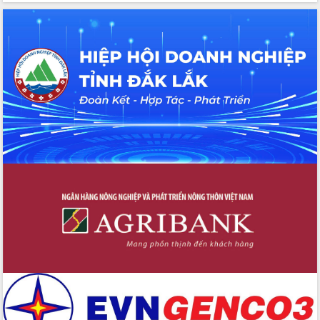
Bầu cử Quốc hội và HĐND: Cử tri Đắk
Lắk gửi gắm niềm tin, kỳ vọng vào lá
phiếu
Đắk Lắk sẵn sàng các điều kiện cho
Ngày hội bầu cử đại biểu Quốc hội
khóa XVI và HĐND các cấp nhiệm kỳ
2026-2031
Đảm bảo cuộc bầu cử đại biểu Quốc
hội và đại biểu HĐND các cấp diễn ra
an toàn, hiệu quả, đúng quy định
Thủ tướng Chính phủ Phạm Minh Chính
kiểm tra, chỉ đạo hoàn thành các dự
án cao tốc và thăm khu tái định cư tại
Đắk Lắk
Sôi nổi Hội đua ngựa truyền thống Gò
Thì Thùng mừng Xuân Bính Ngọ 2026
Lãnh đạo tỉnh dâng hương tưởng niệm
tại Đập Đồng Cam đầu Xuân Bính Ngọ
Ngành nông nghiệp phấn đấu tăng
trưởng đạt 5,86% trong năm 2026
UBND tỉnh Đắk Lắk triển khai công tác