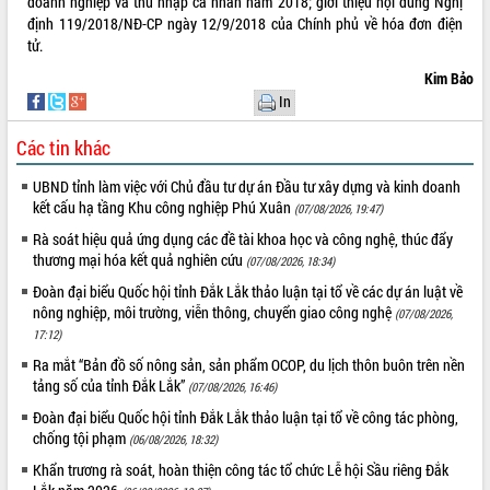
doanh nghiệp và thu nhập cá nhân năm 2018; giới thiệu nội dung Nghị
Quy hoạch và Xúc tiến đầu tư tỉnh Đắk
định 119/2018/NĐ-CP ngày 12/9/2018 của Chính phủ về hóa đơn điện
Lắk
tử.
Khơi thông điểm nghẽn, đẩy nhanh
giải ngân vốn khắc phục thiên tai
Kim Bảo
HĐND tỉnh thông qua điều chỉnh Quy
In
hoạch tỉnh thời kỳ 2021-2030
Các tin khác
Hội thảo góp ý hồ sơ điều chỉnh quy
hoạch tỉnh Đắk Lắk thời kỳ 2021-2030,
UBND tỉnh làm việc với Chủ đầu tư dự án Đầu tư xây dựng và kinh doanh
tầm nhìn đến năm 2050
kết cấu hạ tầng Khu công nghiệp Phú Xuân
(07/08/2026, 19:47)
Nâng cao hiệu quả hoạt động của các
Rà soát hiệu quả ứng dụng các đề tài khoa học và công nghệ, thúc đẩy
doanh nghiệp nhà nước
thương mại hóa kết quả nghiên cứu
(07/08/2026, 18:34)
Hội nghị triển khai kết nối mạng
Đoàn đại biểu Quốc hội tỉnh Đắk Lắk thảo luận tại tổ về các dự án luật về
truyền số liệu chuyên dùng phục vụ cơ
nông nghiệp, môi trường, viễn thông, chuyển giao công nghệ
quan Đảng, Nhà nước
(07/08/2026,
17:12)
Lễ phát động chuỗi hoạt động chung
tay làm sạch môi trường
Ra mắt “Bản đồ số nông sản, sản phẩm OCOP, du lịch thôn buôn trên nền
tảng số của tỉnh Đắk Lắk”
(07/08/2026, 16:46)
Xã Ea Kar bước chuyển mình trong
công tác cải cách hành chính mô hình
Đoàn đại biểu Quốc hội tỉnh Đắk Lắk thảo luận tại tổ về công tác phòng,
mới
chống tội phạm
(06/08/2026, 18:32)
UBND tỉnh họp báo định kỳ tháng 4
Khẩn trương rà soát, hoàn thiện công tác tổ chức Lễ hội Sầu riêng Đắk
năm 2026