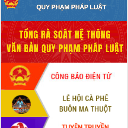
Xây dựng nông thôn mới: Nâng cao đời
sống người dân từ những mô hình thiết
thực
Quyết liệt tháo gỡ vướng mắc, đẩy
nhanh tiến độ các dự án trọng điểm
trong Khu kinh tế Nam Phú Yên
Hòn Yến phát triển du lịch gắn với bảo
tồn biển
Lấy ý kiến điều chỉnh Quy hoạch tỉnh
Đắk Lắk thời kỳ 2021-2030, tầm nhìn
đến năm 2050
Phát động chiến dịch 30 ngày đêm
giải phóng mặt bằng Tuyến đường bộ
ven biển
Đắk Lắk nỗ lực thúc đẩy tăng trưởng
kinh tế từ 10% trở lên trong Quý
II/2026
Đắk Lắk ký kết thỏa thuận hợp tác về
chuyển đổi số giai đoạn 2026 – 2030
với Tập đoàn Bưu chính Viễn thông
Việt Nam