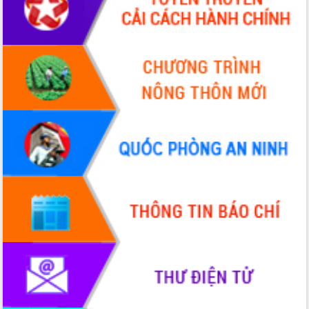
Thứ trưởng Bộ Y tế làm việc với tỉnh
Đắk Lắk về phát triển nhân lực y tế
cho trạm y tế cấp xã
Du lịch Đắk Lắk nâng tầm trải nghiệm
du khách thông qua Hệ thống cơ sở dữ
liệu và Bản đồ số
Tập huấn ứng dụng trí tuệ nhân tạo (AI)
trong thương mại điện tử năm 2026
Đoàn đại biểu Quốc hội tỉnh Đắk Lắk
trao đổi thông tin trước Kỳ họp thứ
nhất, Quốc hội khóa XVI
Quyết liệt cải cách hành chính, khơi
thông nguồn lực phát triển
Nâng cao hiệu lực, hiệu quả HĐND
tỉnh thông qua hiện đại hóa hành chính
Xã Ea Phê gắn cải cách hành chính với
chuyển đổi số
Phó Chủ tịch Thường trực UBND tỉnh
Hồ Thị Nguyên Thảo làm việc tại Trung
tâm Phục vụ hành chính công xã Ea
Phê