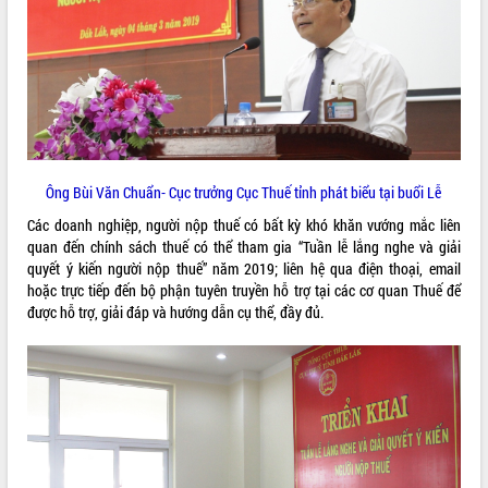
VIDEO
Ông Bùi Văn Chuẩn- Cục trưởng Cục Thuế tỉnh phát biểu tại buổi Lễ
Các doanh nghiệp, người nộp thuế có bất kỳ khó khăn vướng mắc liên
Khám bệnh, cấp phát thuốc miễn phí
quan đến chính sách thuế có thể tham gia “Tuần lễ lắng nghe và giải
và tặng quà người dân xã Cư Pui
quyết ý kiến người nộp thuế” năm 2019; liên hệ qua điện thoại, email
hoặc trực tiếp đến bộ phận tuyên truyền hỗ trợ tại các cơ quan Thuế để
Hội nghị UBND tỉnh Đắk Lắk thường kỳ
được hỗ trợ, giải đáp và hướng dẫn cụ thể, đầy đủ.
tháng 7/2026
Lễ truy tặng danh hiệu “Bà Mẹ Việt
Nam Anh hùng” và trao Huân chương
Lao động
ALBUM ẢNH
UBND tỉnh Đắk Lắk triển khai nhiệm
vụ 6 tháng cuối năm 2026
Kỳ họp thứ Hai, Hội đồng nhân dân
tỉnh khóa XI quyết nghị nhiều nội dung