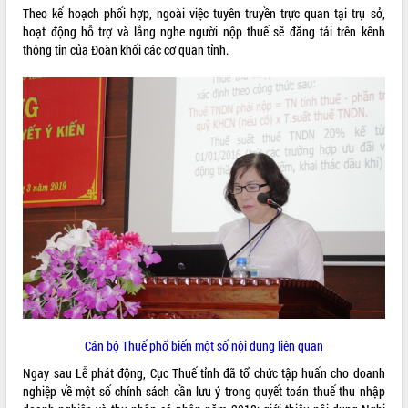
món ăn từ sầu riêng
Theo kế hoạch phối hợp, ngoài việc tuyên truyền trực quan tại trụ sở,
Đắk Lắk công bố Quy hoạch và xúc
hoạt động hỗ trợ và lắng nghe người nộp thuế sẽ đăng tải trên kênh
tiến đầu tư tỉnh
thông tin của Đoàn khối các cơ quan tỉnh.
Ngành cá ngừ Đắk Lắk chủ động thích
ứng để giữ vững thị trường xuất khẩu
Diễn đàn Kinh tế tư nhân Việt Nam đột
phá cơ chế - Hợp tác công tư
Đề án 06 tạo bước ngoặt đột phá trong
cải cách hành chính tỉnh Đắk Lắk
Kết nối tour, đẩy mạnh chuyển đổi số
để phát triển du lịch Đắk Lắk
Khởi động Dự án Đầu tư xây dựng hạ
tầng kỹ thuật Cụm công nghiệp Tân
Tiến
Gặp mặt các cơ quan báo chí nhân Kỷ
niệm 101 năm Ngày Báo chí Cách
mạng Việt Nam
Cán bộ Thuế phổ biến một số nội dung liên quan
Đắk Lắk sơ kết 4 năm triển khai thực
hiện Đề án 06 của Chính phủ
Ngay sau Lễ phát động, Cục Thuế tỉnh đã tổ chức tập huấn cho doanh
nghiệp về một số chính sách cần lưu ý trong quyết toán thuế thu nhập
Họp báo thông tin về Hội nghị Công bố