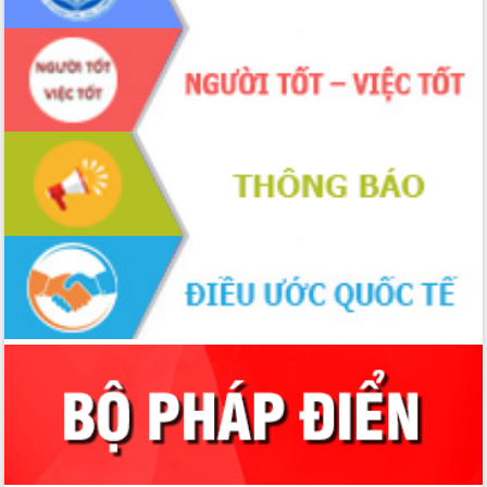
cấp xã
Đắk Lắk phát động hưởng ứng Ngày
Quyền của người tiêu dùng Việt Nam
2026
Đẩy mạnh cải cách hành chính, quyết
tâm đạt được mục tiêu tăng trưởng
hai con số trong năm 2026
Tổ chức trang trọng Lễ hội Đền thờ
Lương Văn Chánh năm 2026
Phó Bí thư Tỉnh ủy Đắk Lắk Đỗ Hữu
Huy giữ chức Bí thư Đảng ủy Ủy Ban
Nhân dân tỉnh
Bệnh án điện tử thúc đẩy chuyển đổi
số y tế tại Đắk Lắk
Chuyển đổi số thư viện: Mở rộng
không gian tri thức trong thời đại số
Đánh giá, rút kinh nghiệm công tác tổ
chức diễn tập trước ngày bầu cử
Chương trình “Gặp gỡ hữu nghị –
Friendship Meeting New Year 2026”