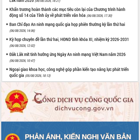
Lắk năm 2026
(06/08/2026, 18:27)
Hội thảo khoa học “Giải pháp thúc đẩy
Khẩn trương hoàn thành các mục tiêu còn lại của Chương trình hành
phát triển nền kinh tế xanh tại tỉnh
động số 14 của Tỉnh ủy về phát triển văn hóa
(06/08/2026, 17:30)
Đắk Lắk”
Ban Chỉ đạo An ninh mạng quốc gia họp phiên thường kỳ lần thứ hai
Tăng cường giám sát, đôn đốc thực
(06/08/2026, 14:06)
hiện nhiệm vụ quản lý tài sản công
hàng tuần
Kỳ họp chuyên đề lần thứ hai, HĐND tỉnh khóa XI, nhiệm kỳ 2026-2031
(06/08/2026, 12:02)
Tháo gỡ những vướng mắc, đẩy mạnh
công tác cải cách thủ tục hành chính
Đắk Lắk mít tinh hưởng ứng Ngày An ninh mạng Việt Nam năm 2026
tại Trung tâm Phục vụ hành chính
(06/08/2026, 10:47)
công tỉnh
Ngoại giao khoa học, công nghệ góp phần kiến tạo năng lực phát triển
Đắk Lắk: Tôn vinh 46 giải pháp tại Hội
quốc gia
(05/08/2026, 18:13)
thi Sáng tạo Kỹ thuật 2024 - 2025
Đắk Lắk rà soát, điều chỉnh Đề án 190
về phát triển nuôi trồng thủy sản
Phó Chủ tịch UBND tỉnh Đắk Lắk
Trương Công Thái kiểm tra thực địa
Dự án cao tốc Khánh Hòa - Buôn Ma
Thuột
Định vị cà phê Việt Nam như một “di
sản sống” trong dòng chảy toàn cầu