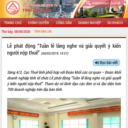
|
Vietnamese
English
TRANG CHỦ
CHÍNH QUYỀN
CÔNG DÂN
DOANH NGHIỆP
DU KHÁCH
Thứ bảy, 08/08/2026
CHÀO MỪ
GIỚI THIỆU
Lễ phát động “Tuần lễ lắng nghe và giải quyết ý kiến
người nộp thuế”
(04/03/2019, 14:57)
LÃNH ĐẠO UBND TỈNH
Đọc bài viết
TIN TỨC SỰ KIỆN
Sáng 4/3, Cục Thuế tỉnh phối hợp với Đoàn khối các cơ quan – Đoàn khối
SỞ, BAN, NGÀNH
doanh nghiệp tỉnh tổ chức Lễ phát động “Tuần lễ lắng nghe và giải quyết
ý kiến người nộp thuế”. Tham dự có lãnh đạo các đơn vị và đại diện hơn
UBND CÁC XÃ, PHƯỜNG
700 doanh nghiệp trên địa bàn tỉnh.
THÔNG TIN CHỈ ĐẠO ĐIỀU HÀNH
HỆ THỐNG VĂN BẢN
VĂN BẢN HĐND TỈNH