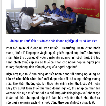
quan trọng
Bí thư Tỉnh ủy Lương Nguyễn Minh
Triết thăm, tặng quà người có công với
cách mạng
Rà soát, hoàn thiện hệ thống thiết chế
văn hóa, thể thao đáp ứng yêu cầu
LIÊN KẾT WEB
phát triển mới
Cán bộ Cục Thuế tỉnh tư vấn cho các doanh nghiệp tại trụ sở làm việc
Thường trực HĐND tỉnh Đắk Lắk gặp
mặt Đoàn chuyên gia y tế TP. Hồ Chí
Phát biểu tại buổi lễ, ông Bùi Văn Chuẩn - Cục trưởng Cục thuế tỉnh nhấn
Minh
mạnh, “Tuần lễ lắng nghe và giải quyết ý kiến người nộp thuế” năm 2019
THỐNG KÊ TRUY CẬP
Lễ truy điệu và an táng hài cốt liệt sĩ
nhằm tiếp thu , giải quyết vướng mắc liên quan chính sách thuế, thủ tục
tại Nghĩa trang Liệt sĩ xã Sơn Hòa
Hôm nay:
27718
hành chính thuế, cấp mã số thuế cá nhân cho người nộp và người phụ
thuộc; tác phong, tinh thần phục vụ của người nộp thuế.
Bàn giải pháp tháo gỡ khó khăn trong
Tất cả:
66073041
xuất khẩu sầu riêng và triển khai quy
Hiện nay, Cục thuế tỉnh cũng đã tiến hành đăng tải những nội dung cơ
định EUDR
bản về các chính sách thuế mới được sửa đổi, bổ sung; những vướng
Thứ trưởng Bộ Nông nghiệp và Môi
mắc, khó khăn thường gặp khi thực hiện chính sách thuế; các điểm cần
trường Nguyễn Hoàng Hiệp khảo sát
lưu ý khi quyết toán thuế thu nhập doanh nghiệp, thu nhập cá nhân lên
vùng trồng và doanh nghiệp đóng gói
website của Cục thuế tỉnh tại địa chỉ:
http://daklak.gdt.gov.vn
” nhằm tạo
sầu riêng tại Đắk Lắk
thuận lợi nhất cho người nộp thế, đảm bảo việc tính thuế, khai thuế và
nộp thuế vào ngân sách Nhà nước đúng theo quy định của pháp luật.
Trình diễn nghệ thuật chế biến các