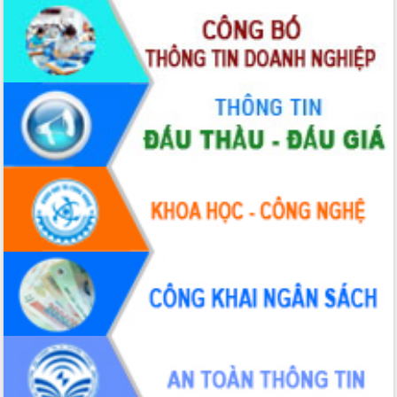
Xây dựng nền hành chính số đồng
hành cùng nông dân dân, doanh nghiệp
Giai đoạn 2026-2030, Đắk Lắk phấn
đấu có 77% xã đạt chuẩn nông thôn
mới
Chuyển đổi số 'mở đường' cho nông
nghiệp Đắk Lắk tăng trưởng bứt phá
Triển khai đồng bộ đo đạc, lập hồ sơ
địa chính, hoàn thiện cơ sở dữ liệu đất
đai
Ứng dụng sinh trắc học - Bước tiến
trong hành trình chuyển đổi số tại Đắk
Lắk
Đắk Lắk nâng cao hiệu quả công tác
Đảng từ Sổ tay đảng viên điện tử
Đắk Lắk đẩy mạnh nuôi biển công
nghệ, hướng tới phát triển thủy sản
bền vững
Tập huấn nâng cao năng lực triển khai
chuyển đổi số cho cán bộ, công chức