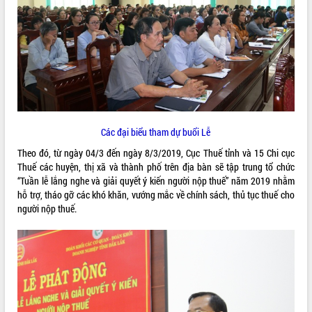
ĐIỂM TIN VĂN BẢN
QUY HOẠCH - KẾ HOẠCH
Các đại biểu tham dự buổi Lễ
Theo đó, từ ngày 04/3 đến ngày 8/3/2019, Cục Thuế tỉnh và 15 Chi cục
Thuế các huyện, thị xã và thành phố trên địa bàn sẽ tập trung tổ chức
“Tuần lễ lắng nghe và giải quyết ý kiến người nộp thuế” năm 2019 nhằm
hỗ trợ, tháo gỡ các khó khăn, vướng mắc về chính sách, thủ tục thuế cho
người nộp thuế.