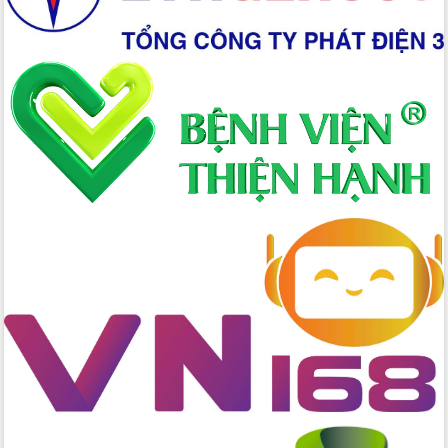
quốc phòng, quân sự địa phương năm
2026
Đắk Lắk tập trung toàn lực khắc phục
tồn tại IUU, sẵn sàng làm việc với
Đoàn thanh tra EC
Chủ tịch UBND tỉnh Tạ Anh Tuấn thăm,
chúc mừng các bệnh viện nhân Ngày
Thầy thuốc Việt Nam
Rộn ràng lễ hội truyền thống Sông
nước Đà Nông lần thứ I năm 2026
Kỳ họp Chuyên đề lần thứ Năm, HĐND
tỉnh Đắk Lắk thông qua các nghị quyết
quan trọng
Thống nhất danh sách giới thiệu ứng
cử đại biểu Quốc hội khoá XVI và đại
biểu HĐND tỉnh Đắk Lắk, nhiệm kỳ
2026-2031
Phát động hai phong trào thi đua quan
trọng trong kỷ nguyên mới
Hội nghị lần thứ tư Ban Chỉ đạo công