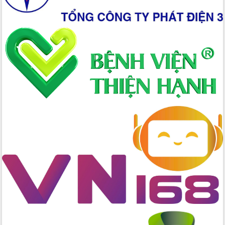
Bầu cử Quốc hội và HĐND: Cử tri Đắk
Lắk gửi gắm niềm tin, kỳ vọng vào lá
phiếu
Đắk Lắk sẵn sàng các điều kiện cho
Ngày hội bầu cử đại biểu Quốc hội
khóa XVI và HĐND các cấp nhiệm kỳ
2026-2031
Đảm bảo cuộc bầu cử đại biểu Quốc
hội và đại biểu HĐND các cấp diễn ra
an toàn, hiệu quả, đúng quy định
Thủ tướng Chính phủ Phạm Minh Chính
kiểm tra, chỉ đạo hoàn thành các dự
án cao tốc và thăm khu tái định cư tại
Đắk Lắk
Sôi nổi Hội đua ngựa truyền thống Gò
Thì Thùng mừng Xuân Bính Ngọ 2026
Lãnh đạo tỉnh dâng hương tưởng niệm
tại Đập Đồng Cam đầu Xuân Bính Ngọ
Ngành nông nghiệp phấn đấu tăng
trưởng đạt 5,86% trong năm 2026
UBND tỉnh Đắk Lắk triển khai công tác