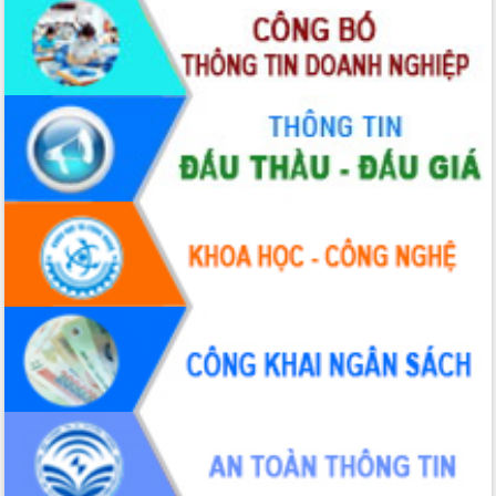
Thứ trưởng Bộ Y tế làm việc với tỉnh
Đắk Lắk về phát triển nhân lực y tế
cho trạm y tế cấp xã
Du lịch Đắk Lắk nâng tầm trải nghiệm
du khách thông qua Hệ thống cơ sở dữ
liệu và Bản đồ số
Tập huấn ứng dụng trí tuệ nhân tạo (AI)
trong thương mại điện tử năm 2026
Đoàn đại biểu Quốc hội tỉnh Đắk Lắk
trao đổi thông tin trước Kỳ họp thứ
nhất, Quốc hội khóa XVI
Quyết liệt cải cách hành chính, khơi
thông nguồn lực phát triển
Nâng cao hiệu lực, hiệu quả HĐND
tỉnh thông qua hiện đại hóa hành chính
Xã Ea Phê gắn cải cách hành chính với
chuyển đổi số
Phó Chủ tịch Thường trực UBND tỉnh
Hồ Thị Nguyên Thảo làm việc tại Trung
tâm Phục vụ hành chính công xã Ea
Phê