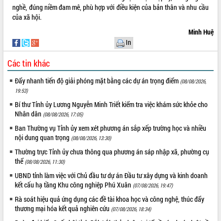
món ăn từ sầu riêng
nghề, đúng niềm đam mê, phù hợp với điều kiện của bản thân và nhu cầu
Đắk Lắk công bố Quy hoạch và xúc
của xã hội.
tiến đầu tư tỉnh
Minh Huệ
Ngành cá ngừ Đắk Lắk chủ động thích
In
ứng để giữ vững thị trường xuất khẩu
Diễn đàn Kinh tế tư nhân Việt Nam đột
Các tin khác
phá cơ chế - Hợp tác công tư
Đẩy nhanh tiến độ giải phóng mặt bằng các dự án trọng điểm
Đề án 06 tạo bước ngoặt đột phá trong
(08/08/2026,
cải cách hành chính tỉnh Đắk Lắk
19:53)
Kết nối tour, đẩy mạnh chuyển đổi số
Bí thư Tỉnh ủy Lương Nguyễn Minh Triết kiểm tra việc khám sức khỏe cho
để phát triển du lịch Đắk Lắk
Nhân dân
(08/08/2026, 17:05)
Khởi động Dự án Đầu tư xây dựng hạ
Ban Thường vụ Tỉnh ủy xem xét phương án sắp xếp trường học và nhiều
tầng kỹ thuật Cụm công nghiệp Tân
nội dung quan trọng
(08/08/2026, 13:30)
Tiến
Thường trực Tỉnh ủy chưa thông qua phương án sáp nhập xã, phường cụ
Gặp mặt các cơ quan báo chí nhân Kỷ
thể
(08/08/2026, 11:30)
niệm 101 năm Ngày Báo chí Cách
UBND tỉnh làm việc với Chủ đầu tư dự án Đầu tư xây dựng và kinh doanh
mạng Việt Nam
kết cấu hạ tầng Khu công nghiệp Phú Xuân
(07/08/2026, 19:47)
Đắk Lắk sơ kết 4 năm triển khai thực
Rà soát hiệu quả ứng dụng các đề tài khoa học và công nghệ, thúc đẩy
hiện Đề án 06 của Chính phủ
thương mại hóa kết quả nghiên cứu
(07/08/2026, 18:34)
Họp báo thông tin về Hội nghị Công bố