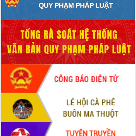
Hội thảo khoa học “Giải pháp thúc đẩy
phát triển nền kinh tế xanh tại tỉnh
Đắk Lắk”
Tăng cường giám sát, đôn đốc thực
hiện nhiệm vụ quản lý tài sản công
hàng tuần
Tháo gỡ những vướng mắc, đẩy mạnh
công tác cải cách thủ tục hành chính
tại Trung tâm Phục vụ hành chính
công tỉnh
Đắk Lắk: Tôn vinh 46 giải pháp tại Hội
thi Sáng tạo Kỹ thuật 2024 - 2025
Đắk Lắk rà soát, điều chỉnh Đề án 190
về phát triển nuôi trồng thủy sản
Phó Chủ tịch UBND tỉnh Đắk Lắk
Trương Công Thái kiểm tra thực địa
Dự án cao tốc Khánh Hòa - Buôn Ma
Thuột
Định vị cà phê Việt Nam như một “di
sản sống” trong dòng chảy toàn cầu