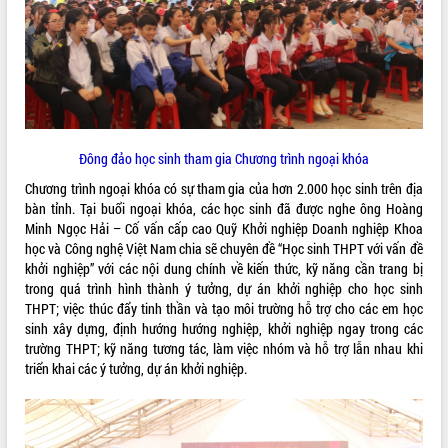
ĐIỂM TIN VĂN BẢN
QUY HOẠCH - KẾ HOẠCH
Đông đảo học sinh tham gia Chương trình ngoại khóa
Chương trình ngoại khóa có sự tham gia của hơn 2.000 học sinh trên địa
bàn tỉnh. Tại buổi ngoại khóa, các học sinh đã được nghe ông Hoàng
Minh Ngọc Hải – Cố vấn cấp cao Quỹ Khởi nghiệp Doanh nghiệp Khoa
học và Công nghệ Việt Nam chia sẽ chuyên đề “Học sinh THPT với vấn đề
khởi nghiệp” với các nội dung chính về kiến thức, kỹ năng cần trang bị
trong quá trình hình thành ý tưởng, dự án khởi nghiệp cho học sinh
THPT; việc thúc đẩy tinh thần và tạo môi trường hỗ trợ cho các em học
sinh xây dựng, định hướng hướng nghiệp, khởi nghiệp ngay trong các
trường THPT; kỹ năng tương tác, làm việc nhóm và hỗ trợ lẫn nhau khi
triển khai các ý tưởng, dự án khởi nghiệp.