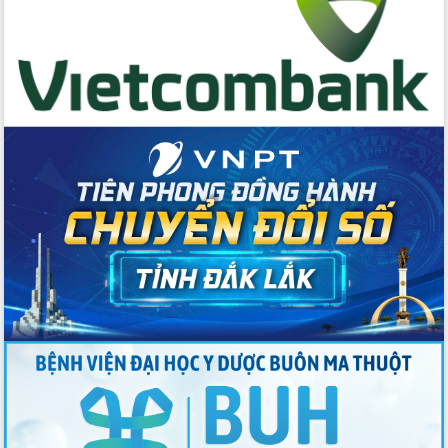
quốc phòng, quân sự địa phương năm
2026
Đắk Lắk tập trung toàn lực khắc phục
tồn tại IUU, sẵn sàng làm việc với
Đoàn thanh tra EC
Chủ tịch UBND tỉnh Tạ Anh Tuấn thăm,
chúc mừng các bệnh viện nhân Ngày
Thầy thuốc Việt Nam
Rộn ràng lễ hội truyền thống Sông
nước Đà Nông lần thứ I năm 2026
Kỳ họp Chuyên đề lần thứ Năm, HĐND
tỉnh Đắk Lắk thông qua các nghị quyết
quan trọng
Thống nhất danh sách giới thiệu ứng
cử đại biểu Quốc hội khoá XVI và đại
biểu HĐND tỉnh Đắk Lắk, nhiệm kỳ
2026-2031
Phát động hai phong trào thi đua quan
trọng trong kỷ nguyên mới
Hội nghị lần thứ tư Ban Chỉ đạo công