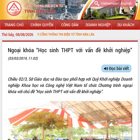
|
Vietnamese
English
TRANG CHỦ
CHÍNH QUYỀN
CÔNG DÂN
DOANH NGHIỆP
DU KHÁCH
Thứ bảy, 08/08/2026
G ĐẾN VỚI CỔNG THÔNG TIN ĐIỆN TỬ TỈNH ĐẮK LẮK
GIỚI THIỆU
Ngoại khóa “Học sinh THPT với vấn đề khởi nghiệp”
(03/03/2019, 11:03)
LÃNH ĐẠO UBND TỈNH
Đọc bài viết
TIN TỨC SỰ KIỆN
Chiều 02/3, Sở Giáo dục và Đào tạo phối hợp với Quỹ Khởi nghiệp Doanh
SỞ, BAN, NGÀNH
nghiệp Khoa học và Công nghệ Việt Nam tổ chức Chương trình ngoại
khóa với chủ đề “Học sinh THPT với vấn đề khởi nghiệp”.
UBND CÁC XÃ, PHƯỜNG
THÔNG TIN CHỈ ĐẠO ĐIỀU HÀNH
HỆ THỐNG VĂN BẢN
VĂN BẢN HĐND TỈNH