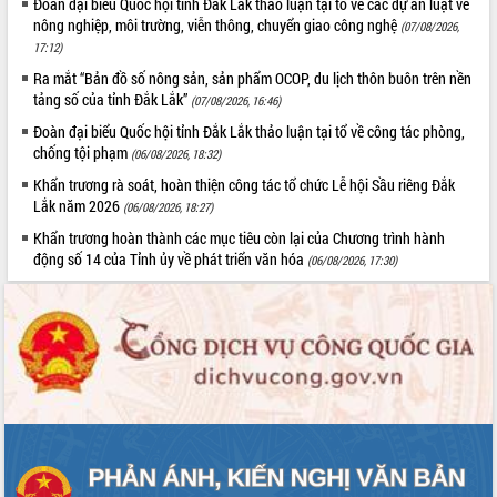
Quy hoạch và Xúc tiến đầu tư tỉnh Đắk
Đoàn đại biểu Quốc hội tỉnh Đắk Lắk thảo luận tại tổ về các dự án luật về
Lắk
nông nghiệp, môi trường, viễn thông, chuyển giao công nghệ
(07/08/2026,
17:12)
Khơi thông điểm nghẽn, đẩy nhanh
giải ngân vốn khắc phục thiên tai
Ra mắt “Bản đồ số nông sản, sản phẩm OCOP, du lịch thôn buôn trên nền
tảng số của tỉnh Đắk Lắk”
HĐND tỉnh thông qua điều chỉnh Quy
(07/08/2026, 16:46)
hoạch tỉnh thời kỳ 2021-2030
Đoàn đại biểu Quốc hội tỉnh Đắk Lắk thảo luận tại tổ về công tác phòng,
Hội thảo góp ý hồ sơ điều chỉnh quy
chống tội phạm
(06/08/2026, 18:32)
hoạch tỉnh Đắk Lắk thời kỳ 2021-2030,
Khẩn trương rà soát, hoàn thiện công tác tổ chức Lễ hội Sầu riêng Đắk
tầm nhìn đến năm 2050
Lắk năm 2026
(06/08/2026, 18:27)
Nâng cao hiệu quả hoạt động của các
Khẩn trương hoàn thành các mục tiêu còn lại của Chương trình hành
doanh nghiệp nhà nước
động số 14 của Tỉnh ủy về phát triển văn hóa
(06/08/2026, 17:30)
Hội nghị triển khai kết nối mạng
truyền số liệu chuyên dùng phục vụ cơ
quan Đảng, Nhà nước
Lễ phát động chuỗi hoạt động chung
tay làm sạch môi trường
Xã Ea Kar bước chuyển mình trong
công tác cải cách hành chính mô hình
mới
UBND tỉnh họp báo định kỳ tháng 4
năm 2026