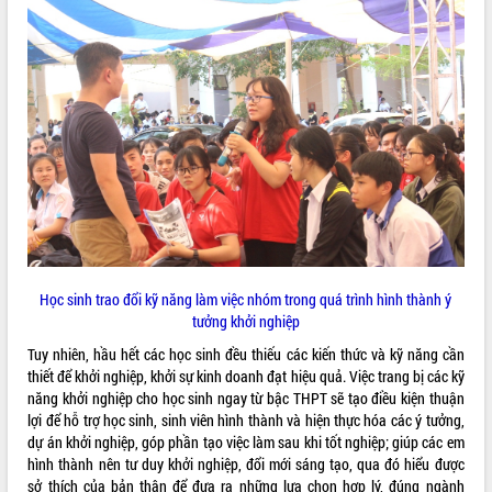
quan trọng
Bí thư Tỉnh ủy Lương Nguyễn Minh
Triết thăm, tặng quà người có công với
cách mạng
Rà soát, hoàn thiện hệ thống thiết chế
văn hóa, thể thao đáp ứng yêu cầu
LIÊN KẾT WEB
phát triển mới
Thường trực HĐND tỉnh Đắk Lắk gặp
mặt Đoàn chuyên gia y tế TP. Hồ Chí
Minh
THỐNG KÊ TRUY CẬP
Lễ truy điệu và an táng hài cốt liệt sĩ
tại Nghĩa trang Liệt sĩ xã Sơn Hòa
Hôm nay:
4602
Học sinh trao đổi kỹ năng làm việc nhóm trong quá trình hình thành ý
Bàn giải pháp tháo gỡ khó khăn trong
Tất cả:
66090270
tưởng khởi nghiệp
xuất khẩu sầu riêng và triển khai quy
Tuy nhiên, hầu hết các học sinh đều thiếu các kiến thức và kỹ năng cần
định EUDR
thiết để khởi nghiệp, khởi sự kinh doanh đạt hiệu quả. Việc trang bị các kỹ
Thứ trưởng Bộ Nông nghiệp và Môi
năng khởi nghiệp cho học sinh ngay từ bậc THPT sẽ tạo điều kiện thuận
trường Nguyễn Hoàng Hiệp khảo sát
lợi để hỗ trợ học sinh, sinh viên hình thành và hiện thực hóa các ý tưởng,
vùng trồng và doanh nghiệp đóng gói
dự án khởi nghiệp, góp phần tạo việc làm sau khi tốt nghiệp; giúp các em
sầu riêng tại Đắk Lắk
hình thành nên tư duy khởi nghiệp, đổi mới sáng tạo, qua đó hiểu được
Trình diễn nghệ thuật chế biến các
sở thích của bản thân để đưa ra những lựa chọn hợp lý, đúng ngành