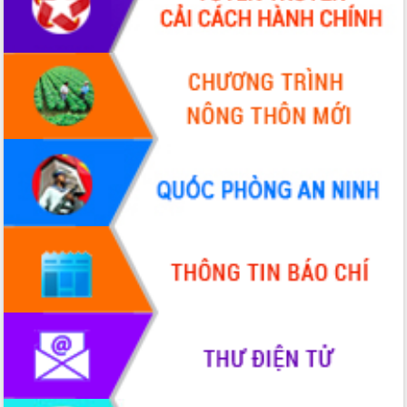
Xây dựng nông thôn mới: Nâng cao đời
sống người dân từ những mô hình thiết
thực
Quyết liệt tháo gỡ vướng mắc, đẩy
nhanh tiến độ các dự án trọng điểm
trong Khu kinh tế Nam Phú Yên
Hòn Yến phát triển du lịch gắn với bảo
tồn biển
Lấy ý kiến điều chỉnh Quy hoạch tỉnh
Đắk Lắk thời kỳ 2021-2030, tầm nhìn
đến năm 2050
Phát động chiến dịch 30 ngày đêm
giải phóng mặt bằng Tuyến đường bộ
ven biển
Đắk Lắk nỗ lực thúc đẩy tăng trưởng
kinh tế từ 10% trở lên trong Quý
II/2026
Đắk Lắk ký kết thỏa thuận hợp tác về
chuyển đổi số giai đoạn 2026 – 2030
với Tập đoàn Bưu chính Viễn thông
Việt Nam