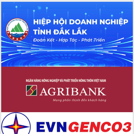
cấp xã
Đắk Lắk phát động hưởng ứng Ngày
Quyền của người tiêu dùng Việt Nam
2026
Đẩy mạnh cải cách hành chính, quyết
tâm đạt được mục tiêu tăng trưởng
hai con số trong năm 2026
Tổ chức trang trọng Lễ hội Đền thờ
Lương Văn Chánh năm 2026
Phó Bí thư Tỉnh ủy Đắk Lắk Đỗ Hữu
Huy giữ chức Bí thư Đảng ủy Ủy Ban
Nhân dân tỉnh
Bệnh án điện tử thúc đẩy chuyển đổi
số y tế tại Đắk Lắk
Chuyển đổi số thư viện: Mở rộng
không gian tri thức trong thời đại số
Đánh giá, rút kinh nghiệm công tác tổ
chức diễn tập trước ngày bầu cử
Chương trình “Gặp gỡ hữu nghị –
Friendship Meeting New Year 2026”