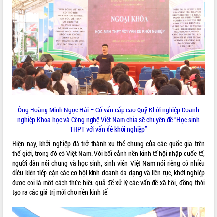
VIDEO
Khám bệnh, cấp phát thuốc miễn phí
Ông Hoàng Minh Ngọc Hải – Cố vấn cấp cao Quỹ Khởi nghiệp Doanh
và tặng quà người dân xã Cư Pui
nghiệp Khoa học và Công nghệ Việt Nam chia sẽ chuyên đề “Học sinh
THPT với vấn đề khởi nghiệp”
Hội nghị UBND tỉnh Đắk Lắk thường kỳ
tháng 7/2026
Hiện nay, khởi nghiệp đã trở thành xu thế chung của các quốc gia trên
Lễ truy tặng danh hiệu “Bà Mẹ Việt
thế giới, trong đó có Việt Nam. Với bối cảnh nền kinh tế hội nhập quốc tế,
Nam Anh hùng” và trao Huân chương
người dân nói chung và học sinh, sinh viên Việt Nam nói riêng có nhiều
Lao động
điều kiện tiếp cận các cơ hội kinh doanh đa dạng và liên tục, khởi nghiệp
được coi là một cách thức hiệu quả để xử lý các vấn đề xã hội, đồng thời
ALBUM ẢNH
UBND tỉnh Đắk Lắk triển khai nhiệm
tạo ra các giá trị mới cho nền kinh tế.
vụ 6 tháng cuối năm 2026
Kỳ họp thứ Hai, Hội đồng nhân dân
tỉnh khóa XI quyết nghị nhiều nội dung