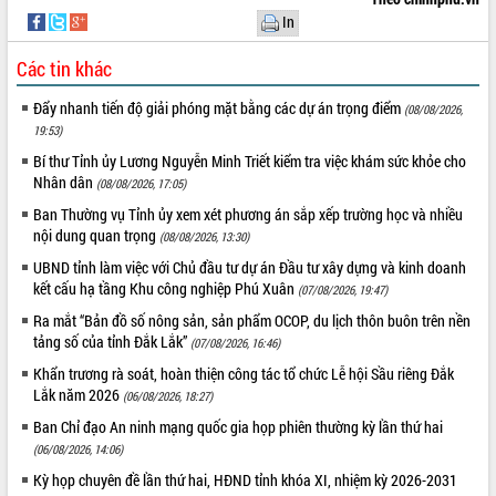
In
Kỳ họp thứ Hai, Hội đồng nhân dân
tỉnh khóa XI quyết nghị nhiều nội dung
Các tin khác
quan trọng
Bí thư Tỉnh ủy Lương Nguyễn Minh
Đẩy nhanh tiến độ giải phóng mặt bằng các dự án trọng điểm
(08/08/2026,
Triết thăm, tặng quà người có công với
19:53)
cách mạng
LIÊN KẾT WEB
Bí thư Tỉnh ủy Lương Nguyễn Minh Triết kiểm tra việc khám sức khỏe cho
Rà soát, hoàn thiện hệ thống thiết chế
Nhân dân
(08/08/2026, 17:05)
văn hóa, thể thao đáp ứng yêu cầu
phát triển mới
Ban Thường vụ Tỉnh ủy xem xét phương án sắp xếp trường học và nhiều
nội dung quan trọng
(08/08/2026, 13:30)
Thường trực HĐND tỉnh Đắk Lắk gặp
THỐNG KÊ TRUY CẬP
mặt Đoàn chuyên gia y tế TP. Hồ Chí
UBND tỉnh làm việc với Chủ đầu tư dự án Đầu tư xây dựng và kinh doanh
Minh
Hôm nay:
19874
kết cấu hạ tầng Khu công nghiệp Phú Xuân
(07/08/2026, 19:47)
Lễ truy điệu và an táng hài cốt liệt sĩ
Tất cả:
66132988
Ra mắt “Bản đồ số nông sản, sản phẩm OCOP, du lịch thôn buôn trên nền
tại Nghĩa trang Liệt sĩ xã Sơn Hòa
tảng số của tỉnh Đắk Lắk”
(07/08/2026, 16:46)
Bàn giải pháp tháo gỡ khó khăn trong
Khẩn trương rà soát, hoàn thiện công tác tổ chức Lễ hội Sầu riêng Đắk
xuất khẩu sầu riêng và triển khai quy
Lắk năm 2026
(06/08/2026, 18:27)
định EUDR
Ban Chỉ đạo An ninh mạng quốc gia họp phiên thường kỳ lần thứ hai
Thứ trưởng Bộ Nông nghiệp và Môi
(06/08/2026, 14:06)
trường Nguyễn Hoàng Hiệp khảo sát
vùng trồng và doanh nghiệp đóng gói
Kỳ họp chuyên đề lần thứ hai, HĐND tỉnh khóa XI, nhiệm kỳ 2026-2031