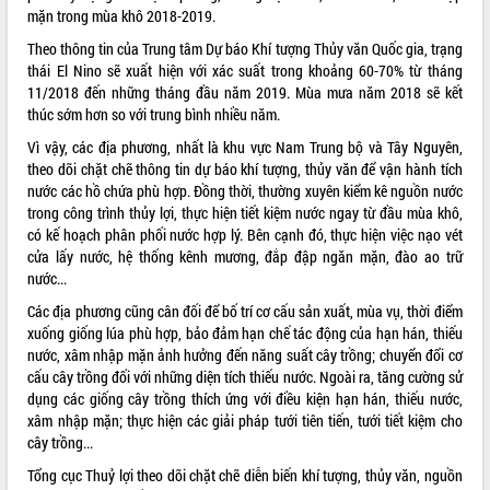
mặn trong mùa khô 2018-2019.
ĐIỂM TIN VĂN BẢN
Theo thông tin của Trung tâm Dự báo Khí tượng Thủy văn Quốc gia, trạng
thái El Nino sẽ xuất hiện với xác suất trong khoảng 60-70% từ tháng
QUY HOẠCH - KẾ HOẠCH
11/2018 đến những tháng đầu năm 2019. Mùa mưa năm 2018 sẽ kết
thúc sớm hơn so với trung bình nhiều năm.
Vì vậy, các địa phương, nhất là khu vực Nam Trung bộ và Tây Nguyên,
theo dõi chặt chẽ thông tin dự báo khí tượng, thủy văn để vận hành tích
nước các hồ chứa phù hợp. Đồng thời, thường xuyên kiểm kê nguồn nước
trong công trình thủy lợi, thực hiện tiết kiệm nước ngay từ đầu mùa khô,
có kế hoạch phân phối nước hợp lý. Bên cạnh đó, thực hiện việc nạo vét
cửa lấy nước, hệ thống kênh mương, đắp đập ngăn mặn, đào ao trữ
nước...
Các địa phương cũng cân đối để bố trí cơ cấu sản xuất, mùa vụ, thời điểm
xuống giống lúa phù hợp, bảo đảm hạn chế tác động của hạn hán, thiếu
nước, xâm nhập mặn ảnh hưởng đến năng suất cây trồng; chuyển đổi cơ
cấu cây trồng đối với những diện tích thiếu nước. Ngoài ra, tăng cường sử
dụng các giống cây trồng thích ứng với điều kiện hạn hán, thiếu nước,
xâm nhập mặn; thực hiện các giải pháp tưới tiên tiến, tưới tiết kiệm cho
cây trồng...
Tổng cục Thuỷ lợi theo dõi chặt chẽ diễn biến khí tượng, thủy văn, nguồn