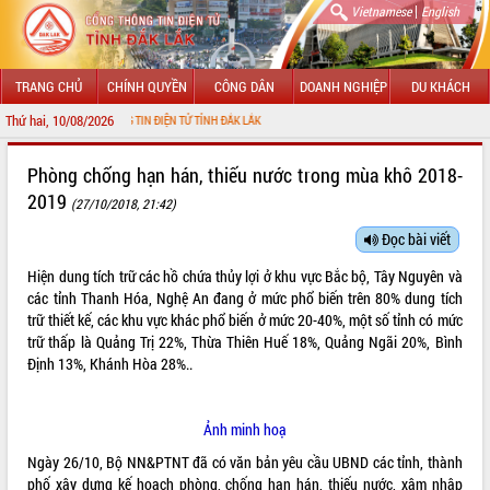
|
Vietnamese
English
TRANG CHỦ
CHÍNH QUYỀN
CÔNG DÂN
DOANH NGHIỆP
DU KHÁCH
Thứ hai, 10/08/2026
CỔNG THÔNG TIN ĐIỆN TỬ TỈNH ĐẮK LẮK
GIỚI THIỆU
Phòng chống hạn hán, thiếu nước trong mùa khô 2018-
2019
(27/10/2018, 21:42)
LÃNH ĐẠO UBND TỈNH
Đọc bài viết
TIN TỨC SỰ KIỆN
Hiện dung tích trữ các hồ chứa thủy lợi ở khu vực Bắc bộ, Tây Nguyên và
SỞ, BAN, NGÀNH
các tỉnh Thanh Hóa, Nghệ An đang ở mức phổ biến trên 80% dung tích
trữ thiết kế, các khu vực khác phổ biến ở mức 20-40%, một số tỉnh có mức
UBND CÁC XÃ, PHƯỜNG
trữ thấp là Quảng Trị 22%, Thừa Thiên Huế 18%, Quảng Ngãi 20%, Bình
Định 13%, Khánh Hòa 28%..
THÔNG TIN CHỈ ĐẠO ĐIỀU HÀNH
Ảnh minh hoạ
HỆ THỐNG VĂN BẢN
Ngày 26/10, Bộ NN&PTNT đã có văn bản yêu cầu UBND các tỉnh, thành
VĂN BẢN HĐND TỈNH
phố xây dựng kế hoạch phòng, chống hạn hán, thiếu nước, xâm nhập