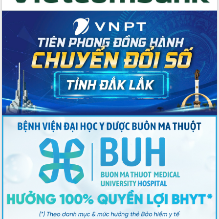
Chương trình “Gặp gỡ hữu nghị –
Friendship Meeting New Year 2026”
Bầu cử Quốc hội và HĐND: Cử tri Đắk
Lắk gửi gắm niềm tin, kỳ vọng vào lá
phiếu
Đắk Lắk sẵn sàng các điều kiện cho
Ngày hội bầu cử đại biểu Quốc hội
khóa XVI và HĐND các cấp nhiệm kỳ
2026-2031
Đảm bảo cuộc bầu cử đại biểu Quốc
hội và đại biểu HĐND các cấp diễn ra
an toàn, hiệu quả, đúng quy định
Thủ tướng Chính phủ Phạm Minh Chính
kiểm tra, chỉ đạo hoàn thành các dự
án cao tốc và thăm khu tái định cư tại
Đắk Lắk
Sôi nổi Hội đua ngựa truyền thống Gò
Thì Thùng mừng Xuân Bính Ngọ 2026
Lãnh đạo tỉnh dâng hương tưởng niệm
tại Đập Đồng Cam đầu Xuân Bính Ngọ
Ngành nông nghiệp phấn đấu tăng