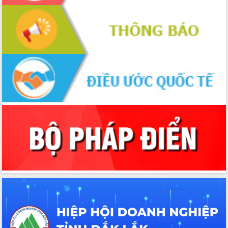
với Tập đoàn Bưu chính Viễn thông
Việt Nam
Thứ trưởng Bộ Y tế làm việc với tỉnh
Đắk Lắk về phát triển nhân lực y tế
cho trạm y tế cấp xã
Du lịch Đắk Lắk nâng tầm trải nghiệm
du khách thông qua Hệ thống cơ sở dữ
liệu và Bản đồ số
Tập huấn ứng dụng trí tuệ nhân tạo (AI)
trong thương mại điện tử năm 2026
Đoàn đại biểu Quốc hội tỉnh Đắk Lắk
trao đổi thông tin trước Kỳ họp thứ
nhất, Quốc hội khóa XVI
Quyết liệt cải cách hành chính, khơi
thông nguồn lực phát triển
Nâng cao hiệu lực, hiệu quả HĐND
tỉnh thông qua hiện đại hóa hành chính
Xã Ea Phê gắn cải cách hành chính với
chuyển đổi số
Phó Chủ tịch Thường trực UBND tỉnh