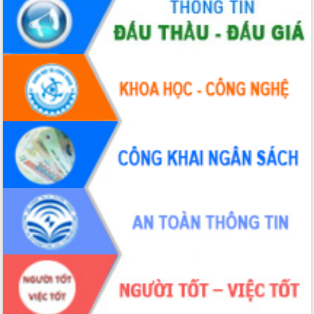
Định vị cà phê Việt Nam như một “di
sản sống” trong dòng chảy toàn cầu
Xây dựng nông thôn mới: Nâng cao đời
sống người dân từ những mô hình thiết
thực
Quyết liệt tháo gỡ vướng mắc, đẩy
nhanh tiến độ các dự án trọng điểm
trong Khu kinh tế Nam Phú Yên
Hòn Yến phát triển du lịch gắn với bảo
tồn biển
Lấy ý kiến điều chỉnh Quy hoạch tỉnh
Đắk Lắk thời kỳ 2021-2030, tầm nhìn
đến năm 2050
Phát động chiến dịch 30 ngày đêm
giải phóng mặt bằng Tuyến đường bộ
ven biển
Đắk Lắk nỗ lực thúc đẩy tăng trưởng
kinh tế từ 10% trở lên trong Quý
II/2026
Đắk Lắk ký kết thỏa thuận hợp tác về
chuyển đổi số giai đoạn 2026 – 2030