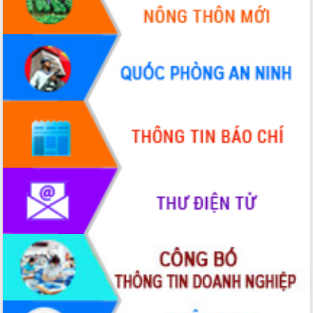
UBND tỉnh họp báo định kỳ tháng 4
năm 2026
Hội thảo khoa học “Giải pháp thúc đẩy
phát triển nền kinh tế xanh tại tỉnh
Đắk Lắk”
Tăng cường giám sát, đôn đốc thực
hiện nhiệm vụ quản lý tài sản công
hàng tuần
Tháo gỡ những vướng mắc, đẩy mạnh
công tác cải cách thủ tục hành chính
tại Trung tâm Phục vụ hành chính
công tỉnh
Đắk Lắk: Tôn vinh 46 giải pháp tại Hội
thi Sáng tạo Kỹ thuật 2024 - 2025
Đắk Lắk rà soát, điều chỉnh Đề án 190
về phát triển nuôi trồng thủy sản
Phó Chủ tịch UBND tỉnh Đắk Lắk
Trương Công Thái kiểm tra thực địa
Dự án cao tốc Khánh Hòa - Buôn Ma
Thuột