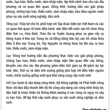
nước, hạn hán, thiếu nước, xâm nhập mặn, kịp thời cảnh báo cho các địa
phương và cơ quan liên quan. Đồng thời, hướng dẫn các giải pháp
VIDEO
phòng, chống hạn hán, thiếu nước, xâm nhập mặn, bảo đảm nguồn nước
phục vụ sản xuất nông nghiệp, dân sinh.
Tổng cục Thủy lợi chủ trì, phối hợp với Tập đoàn Điện lực Việt Nam và các
cơ quan liên quan tổ chức điều hành việc điều tiết nước các hồ chứa thủy
điện Sơn La, Hòa Bình, Thác Bà và Tuyên Quang phục vụ gieo cấy vụ
Đông Xuân ở khu vực Trung du và Đồng bằng Bắc bộ; các hồ chứa thủy
điện ở khu vực Trung bộ, Tây Nguyên và Đông Nam bộ khi xảy ra hạn
hán, thiếu nước, xâm nhập mặn.
Trailer Lễ hội Sầu riêng Đắk Lắk năm
Cục Trồng trọt hướng dẫn địa phương thực hiện các giải pháp phòng,
2026
chống hạn hán, thiếu nước, xâm nhập mặn liên quan đến cây trồng;
khuyến cáo cho các địa phương giảm diện tích gieo sạ để giảm áp lực
Khám bệnh, cấp phát thuốc miễn phí
tưới, tiêu; thời vụ và diện tích xuống giống phù hợp với điều kiện nguồn
và tặng quà người dân xã Cư Pui
nước, tránh xuống giống vượt quá khả năng cung cấp nước tưới.
Hội nghị UBND tỉnh Đắk Lắk thường kỳ
tháng 7/2026
Với Cục Quản lý xây dựng công trình, Bộ Nông nghiệp và Phát triển nông
thôn chỉ đạo đẩy nhanh tiến độ thi công xây dựng các công trình thủy lợi,
Lễ truy tặng danh hiệu “Bà Mẹ Việt
đặc biệt là hoàn thiện hệ thống kênh mương ở các vùng có nguy cơ xảy
ALBUM ẢNH
Nam Anh hùng” và trao Huân chương
ra hạn hán, để kịp thời cấp nước phục vụ sản xuất nông nghiệp và dân
Lao động
sinh.
UBND tỉnh Đắk Lắk triển khai nhiệm
vụ 6 tháng cuối năm 2026
Theo chinhphu.vn