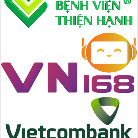
Tập huấn nâng cao năng lực triển khai
chuyển đổi số cho cán bộ, công chức
cấp xã
Đắk Lắk phát động hưởng ứng Ngày
Quyền của người tiêu dùng Việt Nam
2026
Đẩy mạnh cải cách hành chính, quyết
tâm đạt được mục tiêu tăng trưởng
hai con số trong năm 2026
Tổ chức trang trọng Lễ hội Đền thờ
Lương Văn Chánh năm 2026
Phó Bí thư Tỉnh ủy Đắk Lắk Đỗ Hữu
Huy giữ chức Bí thư Đảng ủy Ủy Ban
Nhân dân tỉnh
Bệnh án điện tử thúc đẩy chuyển đổi
số y tế tại Đắk Lắk
Chuyển đổi số thư viện: Mở rộng
không gian tri thức trong thời đại số
Đánh giá, rút kinh nghiệm công tác tổ
chức diễn tập trước ngày bầu cử