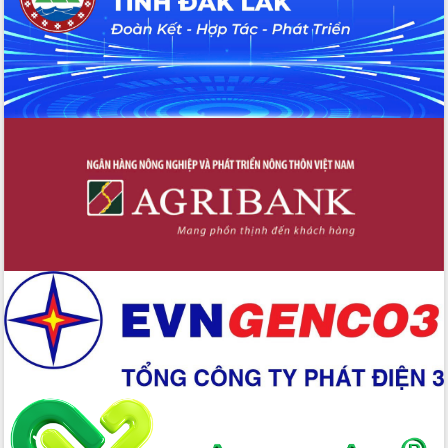
Hồ Thị Nguyên Thảo làm việc tại Trung
tâm Phục vụ hành chính công xã Ea
Phê
Xây dựng nền hành chính số đồng
hành cùng nông dân dân, doanh nghiệp
Giai đoạn 2026-2030, Đắk Lắk phấn
đấu có 77% xã đạt chuẩn nông thôn
mới
Chuyển đổi số 'mở đường' cho nông
nghiệp Đắk Lắk tăng trưởng bứt phá
Triển khai đồng bộ đo đạc, lập hồ sơ
địa chính, hoàn thiện cơ sở dữ liệu đất
đai
Ứng dụng sinh trắc học - Bước tiến
trong hành trình chuyển đổi số tại Đắk
Lắk
Đắk Lắk nâng cao hiệu quả công tác
Đảng từ Sổ tay đảng viên điện tử
Đắk Lắk đẩy mạnh nuôi biển công
nghệ, hướng tới phát triển thủy sản
bền vững