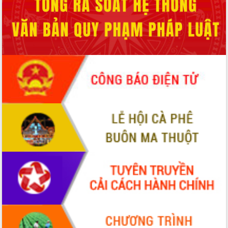
hiện Đề án 06 của Chính phủ
Họp báo thông tin về Hội nghị Công bố
Quy hoạch và Xúc tiến đầu tư tỉnh Đắk
Lắk
Khơi thông điểm nghẽn, đẩy nhanh
giải ngân vốn khắc phục thiên tai
HĐND tỉnh thông qua điều chỉnh Quy
hoạch tỉnh thời kỳ 2021-2030
Hội thảo góp ý hồ sơ điều chỉnh quy
hoạch tỉnh Đắk Lắk thời kỳ 2021-2030,
tầm nhìn đến năm 2050
Nâng cao hiệu quả hoạt động của các
doanh nghiệp nhà nước
Hội nghị triển khai kết nối mạng
truyền số liệu chuyên dùng phục vụ cơ
quan Đảng, Nhà nước
Lễ phát động chuỗi hoạt động chung
tay làm sạch môi trường
Xã Ea Kar bước chuyển mình trong
công tác cải cách hành chính mô hình
mới