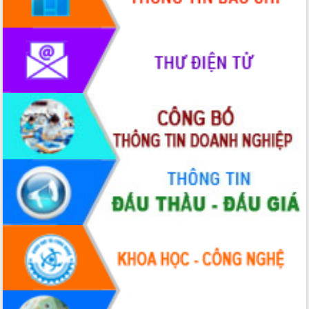
Xây dựng nông thôn mới: Nâng cao đời
sống người dân từ những mô hình thiết
thực
Quyết liệt tháo gỡ vướng mắc, đẩy
nhanh tiến độ các dự án trọng điểm
trong Khu kinh tế Nam Phú Yên
Hòn Yến phát triển du lịch gắn với bảo
tồn biển
Lấy ý kiến điều chỉnh Quy hoạch tỉnh
Đắk Lắk thời kỳ 2021-2030, tầm nhìn
đến năm 2050
Phát động chiến dịch 30 ngày đêm
giải phóng mặt bằng Tuyến đường bộ
ven biển
Đắk Lắk nỗ lực thúc đẩy tăng trưởng
kinh tế từ 10% trở lên trong Quý
II/2026
Đắk Lắk ký kết thỏa thuận hợp tác về
chuyển đổi số giai đoạn 2026 – 2030
với Tập đoàn Bưu chính Viễn thông
Việt Nam