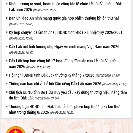
món ăn từ sầu riêng
Khẩn trương rà soát, hoàn thiện công tác tổ chức Lễ hội Sầu riêng Đắk
Đắk Lắk công bố Quy hoạch và xúc
Lắk năm 2026
(06/08/2026, 18:27)
tiến đầu tư tỉnh
Ban Chỉ đạo An ninh mạng quốc gia họp phiên thường kỳ lần thứ hai
Ngành cá ngừ Đắk Lắk chủ động thích
(06/08/2026, 14:06)
ứng để giữ vững thị trường xuất khẩu
Kỳ họp chuyên đề lần thứ hai, HĐND tỉnh khóa XI, nhiệm kỳ 2026-2031
Diễn đàn Kinh tế tư nhân Việt Nam đột
(06/08/2026, 12:02)
phá cơ chế - Hợp tác công tư
Đắk Lắk mít tinh hưởng ứng Ngày An ninh mạng Việt Nam năm 2026
Đề án 06 tạo bước ngoặt đột phá trong
(06/08/2026, 10:47)
cải cách hành chính tỉnh Đắk Lắk
Đắk Lắk họp báo công bố 17 hoạt động đặc sắc của Lễ hội Sầu riêng
Kết nối tour, đẩy mạnh chuyển đổi số
năm 2026
(05/08/2026, 17:30)
để phát triển du lịch Đắk Lắk
Hội nghị UBND tỉnh Đắk Lắk thường kỳ tháng 7/2026
Khởi động Dự án Đầu tư xây dựng hạ
(05/08/2026, 17:18)
tầng kỹ thuật Cụm công nghiệp Tân
Thông cáo báo chí về Lễ hội Sầu riêng Đắk Lắk năm 2026
(05/08/2026, 11:17)
Tiến
Chủ tịch UBND tỉnh Đỗ Hữu Huy yêu cầu xây dựng thương hiệu, nâng tầm
Gặp mặt các cơ quan báo chí nhân Kỷ
du lịch Đắk Lắk
(04/08/2026, 21:00)
niệm 101 năm Ngày Báo chí Cách
Thường trực HĐND tỉnh Đắk Lắk tổ chức phiên họp thường kỳ lần thứ
mạng Việt Nam
nhất trong tháng 8/2026
(04/08/2026, 18:22)
Đắk Lắk sơ kết 4 năm triển khai thực
hiện Đề án 06 của Chính phủ
Họp báo thông tin về Hội nghị Công bố