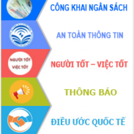
Thứ trưởng Bộ Y tế làm việc với tỉnh
Đắk Lắk về phát triển nhân lực y tế
cho trạm y tế cấp xã
Du lịch Đắk Lắk nâng tầm trải nghiệm
du khách thông qua Hệ thống cơ sở dữ
liệu và Bản đồ số
Tập huấn ứng dụng trí tuệ nhân tạo (AI)
trong thương mại điện tử năm 2026
Đoàn đại biểu Quốc hội tỉnh Đắk Lắk
trao đổi thông tin trước Kỳ họp thứ
nhất, Quốc hội khóa XVI
Quyết liệt cải cách hành chính, khơi
thông nguồn lực phát triển
Nâng cao hiệu lực, hiệu quả HĐND
tỉnh thông qua hiện đại hóa hành chính
Xã Ea Phê gắn cải cách hành chính với
chuyển đổi số
Phó Chủ tịch Thường trực UBND tỉnh
Hồ Thị Nguyên Thảo làm việc tại Trung
tâm Phục vụ hành chính công xã Ea
Phê