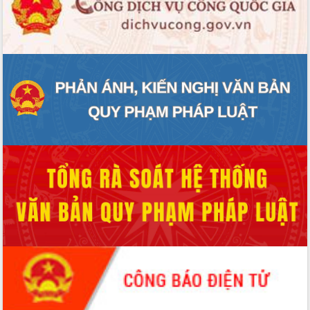
Quy hoạch và Xúc tiến đầu tư tỉnh Đắk
Lắk
Khơi thông điểm nghẽn, đẩy nhanh
giải ngân vốn khắc phục thiên tai
HĐND tỉnh thông qua điều chỉnh Quy
hoạch tỉnh thời kỳ 2021-2030
Hội thảo góp ý hồ sơ điều chỉnh quy
hoạch tỉnh Đắk Lắk thời kỳ 2021-2030,
tầm nhìn đến năm 2050
Nâng cao hiệu quả hoạt động của các
doanh nghiệp nhà nước
Hội nghị triển khai kết nối mạng
truyền số liệu chuyên dùng phục vụ cơ
quan Đảng, Nhà nước
Lễ phát động chuỗi hoạt động chung
tay làm sạch môi trường
Xã Ea Kar bước chuyển mình trong
công tác cải cách hành chính mô hình
mới
UBND tỉnh họp báo định kỳ tháng 4
năm 2026