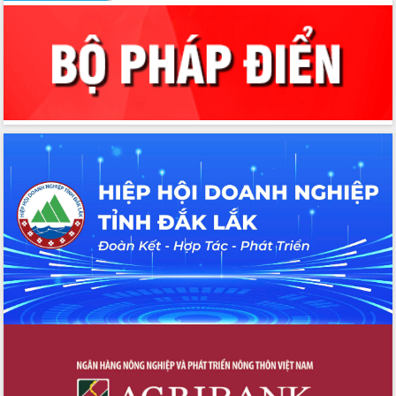
Xây dựng nền hành chính số đồng
hành cùng nông dân dân, doanh nghiệp
Giai đoạn 2026-2030, Đắk Lắk phấn
đấu có 77% xã đạt chuẩn nông thôn
mới
Chuyển đổi số 'mở đường' cho nông
nghiệp Đắk Lắk tăng trưởng bứt phá
Triển khai đồng bộ đo đạc, lập hồ sơ
địa chính, hoàn thiện cơ sở dữ liệu đất
đai
Ứng dụng sinh trắc học - Bước tiến
trong hành trình chuyển đổi số tại Đắk
Lắk
Đắk Lắk nâng cao hiệu quả công tác
Đảng từ Sổ tay đảng viên điện tử
Đắk Lắk đẩy mạnh nuôi biển công
nghệ, hướng tới phát triển thủy sản
bền vững
Tập huấn nâng cao năng lực triển khai
chuyển đổi số cho cán bộ, công chức