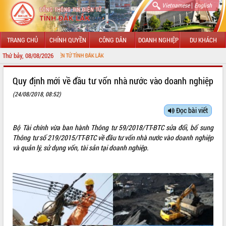
|
Vietnamese
English
TRANG CHỦ
CHÍNH QUYỀN
CÔNG DÂN
DOANH NGHIỆP
DU KHÁCH
Thứ bảy, 08/08/2026
ÔNG TIN ĐIỆN TỬ TỈNH ĐẮK LẮK
GIỚI THIỆU
Quy định mới về đầu tư vốn nhà nước vào doanh nghiệp
(24/08/2018, 08:52)
LÃNH ĐẠO UBND TỈNH
Đọc bài viết
TIN TỨC SỰ KIỆN
Bộ Tài chính vừa ban hành Thông tư 59/2018/TT-BTC sửa đổi, bổ sung
SỞ, BAN, NGÀNH
Thông tư số 219/2015/TT-BTC về đầu tư vốn nhà nước vào doanh nghiệp
và quản lý, sử dụng vốn, tài sản tại doanh nghiệp.
UBND CÁC XÃ, PHƯỜNG
THÔNG TIN CHỈ ĐẠO ĐIỀU HÀNH
HỆ THỐNG VĂN BẢN
VĂN BẢN HĐND TỈNH