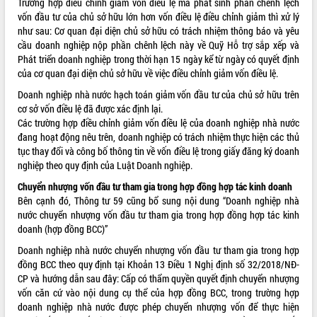
Trường hợp điều chỉnh giảm vốn điều lệ mà phát sinh phần chênh lệch
vốn đầu tư của chủ sở hữu lớn hơn vốn điều lệ điều chỉnh giảm thì xử lý
VIDEO
như sau: Cơ quan đại diện chủ sở hữu có trách nhiệm thông báo và yêu
cầu doanh nghiệp nộp phần chênh lệch này về Quỹ Hỗ trợ sắp xếp và
Phát triển doanh nghiệp trong thời hạn 15 ngày kể từ ngày có quyết định
của cơ quan đại diện chủ sở hữu về việc điều chỉnh giảm vốn điều lệ.
Doanh nghiệp nhà nước hạch toán giảm vốn đầu tư của chủ sở hữu trên
cơ sở vốn điều lệ đã được xác định lại.
Các trường hợp điều chỉnh giảm vốn điều lệ của doanh nghiệp nhà nước
đang hoạt động nêu trên, doanh nghiệp có trách nhiệm thực hiện các thủ
tục thay đổi và công bố thông tin về vốn điều lệ trong giấy đăng ký doanh
Khám bệnh, cấp phát thuốc miễn phí
nghiệp theo quy định của Luật Doanh nghiệp.
và tặng quà người dân xã Cư Pui
Chuyển nhượng vốn đầu tư tham gia trong hợp đồng hợp tác kinh doanh
Hội nghị UBND tỉnh Đắk Lắk thường kỳ
Bên cạnh đó, Thông tư 59 cũng bổ sung nội dung “Doanh nghiệp nhà
tháng 7/2026
nước chuyển nhượng vốn đầu tư tham gia trong hợp đồng hợp tác kinh
Lễ truy tặng danh hiệu “Bà Mẹ Việt
doanh (hợp đồng BCC)”
Nam Anh hùng” và trao Huân chương
Doanh nghiệp nhà nước chuyển nhượng vốn đầu tư tham gia trong hợp
Lao động
đồng BCC theo quy định tại Khoản 13 Điều 1 Nghị định số 32/2018/NĐ-
ALBUM ẢNH
UBND tỉnh Đắk Lắk triển khai nhiệm
CP và hướng dẫn sau đây: Cấp có thẩm quyền quyết định chuyển nhượng
vụ 6 tháng cuối năm 2026
vốn căn cứ vào nội dung cụ thể của hợp đồng BCC, trong trường hợp
Kỳ họp thứ Hai, Hội đồng nhân dân
doanh nghiệp nhà nước được phép chuyển nhượng vốn để thực hiện
tỉnh khóa XI quyết nghị nhiều nội dung