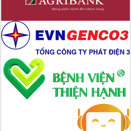
cấp xã
Đắk Lắk phát động hưởng ứng Ngày
Quyền của người tiêu dùng Việt Nam
2026
Đẩy mạnh cải cách hành chính, quyết
tâm đạt được mục tiêu tăng trưởng
hai con số trong năm 2026
Tổ chức trang trọng Lễ hội Đền thờ
Lương Văn Chánh năm 2026
Phó Bí thư Tỉnh ủy Đắk Lắk Đỗ Hữu
Huy giữ chức Bí thư Đảng ủy Ủy Ban
Nhân dân tỉnh
Bệnh án điện tử thúc đẩy chuyển đổi
số y tế tại Đắk Lắk
Chuyển đổi số thư viện: Mở rộng
không gian tri thức trong thời đại số
Đánh giá, rút kinh nghiệm công tác tổ
chức diễn tập trước ngày bầu cử
Chương trình “Gặp gỡ hữu nghị –
Friendship Meeting New Year 2026”