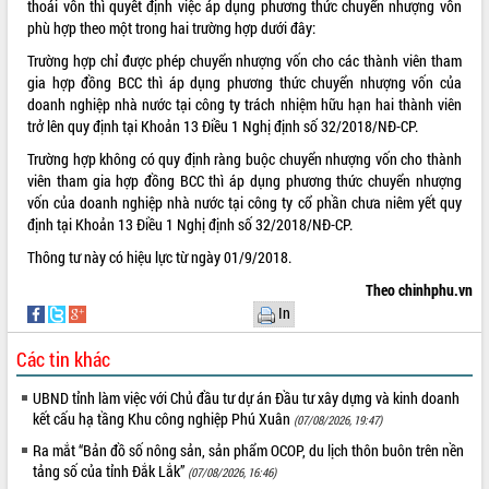
thoái vốn thì quyết định việc áp dụng phương thức chuyển nhượng vốn
quan trọng
phù hợp theo một trong hai trường hợp dưới đây:
Bí thư Tỉnh ủy Lương Nguyễn Minh
Trường hợp chỉ được phép chuyển nhượng vốn cho các thành viên tham
Triết thăm, tặng quà người có công với
gia hợp đồng BCC thì áp dụng phương thức chuyển nhượng vốn của
cách mạng
doanh nghiệp nhà nước tại công ty trách nhiệm hữu hạn hai thành viên
Rà soát, hoàn thiện hệ thống thiết chế
trở lên quy định tại Khoản 13 Điều 1 Nghị định số 32/2018/NĐ-CP.
văn hóa, thể thao đáp ứng yêu cầu
LIÊN KẾT WEB
Trường hợp không có quy định ràng buộc chuyển nhượng vốn cho thành
phát triển mới
viên tham gia hợp đồng BCC thì áp dụng phương thức chuyển nhượng
Thường trực HĐND tỉnh Đắk Lắk gặp
vốn của doanh nghiệp nhà nước tại công ty cổ phần chưa niêm yết quy
mặt Đoàn chuyên gia y tế TP. Hồ Chí
định tại Khoản 13 Điều 1 Nghị định số 32/2018/NĐ-CP.
Minh
THỐNG KÊ TRUY CẬP
Thông tư này có hiệu lực từ ngày 01/9/2018.
Lễ truy điệu và an táng hài cốt liệt sĩ
tại Nghĩa trang Liệt sĩ xã Sơn Hòa
Hôm nay:
28209
Theo chinhphu.vn
Bàn giải pháp tháo gỡ khó khăn trong
Tất cả:
66073532
In
xuất khẩu sầu riêng và triển khai quy
định EUDR
Các tin khác
Thứ trưởng Bộ Nông nghiệp và Môi
UBND tỉnh làm việc với Chủ đầu tư dự án Đầu tư xây dựng và kinh doanh
trường Nguyễn Hoàng Hiệp khảo sát
kết cấu hạ tầng Khu công nghiệp Phú Xuân
(07/08/2026, 19:47)
vùng trồng và doanh nghiệp đóng gói
sầu riêng tại Đắk Lắk
Ra mắt “Bản đồ số nông sản, sản phẩm OCOP, du lịch thôn buôn trên nền
tảng số của tỉnh Đắk Lắk”
Trình diễn nghệ thuật chế biến các
(07/08/2026, 16:46)