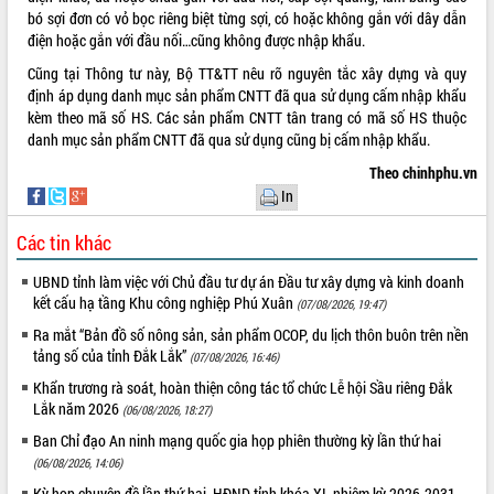
bó sợi đơn có vỏ bọc riêng biệt từng sợi, có hoặc không gắn với dây dẫn
VIDEO
điện hoặc gắn với đầu nối…cũng không được nhập khẩu.
Cũng tại Thông tư này, Bộ TT&TT nêu rõ nguyên tắc xây dựng và quy
định áp dụng danh mục sản phẩm CNTT đã qua sử dụng cấm nhập khẩu
kèm theo mã số HS. Các sản phẩm CNTT tân trang có mã số HS thuộc
danh mục sản phẩm CNTT đã qua sử dụng cũng bị cấm nhập khẩu.
Theo chinhphu.vn
In
Các tin khác
Khám bệnh, cấp phát thuốc miễn phí
và tặng quà người dân xã Cư Pui
UBND tỉnh làm việc với Chủ đầu tư dự án Đầu tư xây dựng và kinh doanh
Hội nghị UBND tỉnh Đắk Lắk thường kỳ
kết cấu hạ tầng Khu công nghiệp Phú Xuân
(07/08/2026, 19:47)
tháng 7/2026
Ra mắt “Bản đồ số nông sản, sản phẩm OCOP, du lịch thôn buôn trên nền
Lễ truy tặng danh hiệu “Bà Mẹ Việt
tảng số của tỉnh Đắk Lắk”
(07/08/2026, 16:46)
Nam Anh hùng” và trao Huân chương
Khẩn trương rà soát, hoàn thiện công tác tổ chức Lễ hội Sầu riêng Đắk
Lao động
Lắk năm 2026
(06/08/2026, 18:27)
ALBUM ẢNH
UBND tỉnh Đắk Lắk triển khai nhiệm
Ban Chỉ đạo An ninh mạng quốc gia họp phiên thường kỳ lần thứ hai
vụ 6 tháng cuối năm 2026
(06/08/2026, 14:06)
Kỳ họp thứ Hai, Hội đồng nhân dân
tỉnh khóa XI quyết nghị nhiều nội dung
Kỳ họp chuyên đề lần thứ hai, HĐND tỉnh khóa XI, nhiệm kỳ 2026-2031