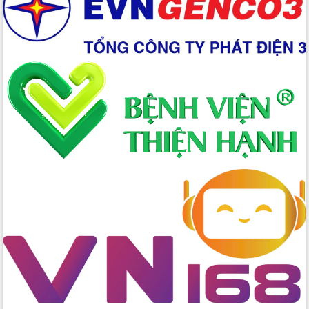
Xây dựng nền hành chính số đồng
hành cùng nông dân dân, doanh nghiệp
Giai đoạn 2026-2030, Đắk Lắk phấn
đấu có 77% xã đạt chuẩn nông thôn
mới
Chuyển đổi số 'mở đường' cho nông
nghiệp Đắk Lắk tăng trưởng bứt phá
Triển khai đồng bộ đo đạc, lập hồ sơ
địa chính, hoàn thiện cơ sở dữ liệu đất
đai
Ứng dụng sinh trắc học - Bước tiến
trong hành trình chuyển đổi số tại Đắk
Lắk
Đắk Lắk nâng cao hiệu quả công tác
Đảng từ Sổ tay đảng viên điện tử
Đắk Lắk đẩy mạnh nuôi biển công
nghệ, hướng tới phát triển thủy sản
bền vững
Tập huấn nâng cao năng lực triển khai
chuyển đổi số cho cán bộ, công chức