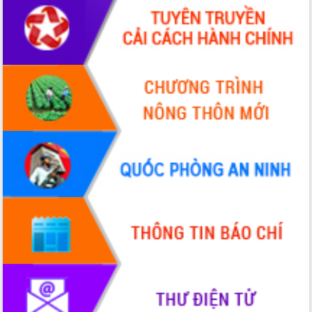
Quy hoạch và Xúc tiến đầu tư tỉnh Đắk
Lắk
Khơi thông điểm nghẽn, đẩy nhanh
giải ngân vốn khắc phục thiên tai
HĐND tỉnh thông qua điều chỉnh Quy
hoạch tỉnh thời kỳ 2021-2030
Hội thảo góp ý hồ sơ điều chỉnh quy
hoạch tỉnh Đắk Lắk thời kỳ 2021-2030,
tầm nhìn đến năm 2050
Nâng cao hiệu quả hoạt động của các
doanh nghiệp nhà nước
Hội nghị triển khai kết nối mạng
truyền số liệu chuyên dùng phục vụ cơ
quan Đảng, Nhà nước
Lễ phát động chuỗi hoạt động chung
tay làm sạch môi trường
Xã Ea Kar bước chuyển mình trong
công tác cải cách hành chính mô hình
mới
UBND tỉnh họp báo định kỳ tháng 4
năm 2026