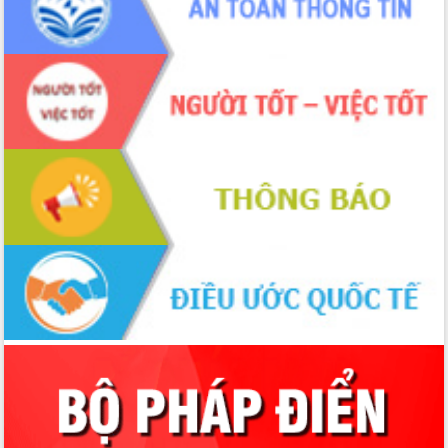
Xây dựng nông thôn mới: Nâng cao đời
sống người dân từ những mô hình thiết
thực
Quyết liệt tháo gỡ vướng mắc, đẩy
nhanh tiến độ các dự án trọng điểm
trong Khu kinh tế Nam Phú Yên
Hòn Yến phát triển du lịch gắn với bảo
tồn biển
Lấy ý kiến điều chỉnh Quy hoạch tỉnh
Đắk Lắk thời kỳ 2021-2030, tầm nhìn
đến năm 2050
Phát động chiến dịch 30 ngày đêm
giải phóng mặt bằng Tuyến đường bộ
ven biển
Đắk Lắk nỗ lực thúc đẩy tăng trưởng
kinh tế từ 10% trở lên trong Quý
II/2026
Đắk Lắk ký kết thỏa thuận hợp tác về
chuyển đổi số giai đoạn 2026 – 2030
với Tập đoàn Bưu chính Viễn thông
Việt Nam