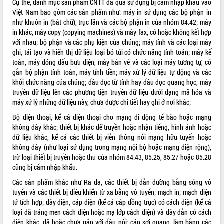
Cụ thể, danh mục sản phẩm CNTT đã qua sử dụng bị cấm nhập khẩu vào
Việt Nam bao gồm các sản phẩm như: máy in sử dụng các bộ phận in
ĐIỂM TIN VĂN BẢN
như khuôn in (bát chữ), trục lăn và các bộ phận in của nhóm 84.42; máy
in khác, máy copy (copying machines) và máy fax, có hoặc không kết hợp
QUY HOẠCH - KẾ HOẠCH
với nhau; bộ phận và các phụ kiện của chúng; máy tính và các loại máy
ghi, tái tạo và hiển thị dữ liệu loại bỏ túi có chức năng tính toán; máy kế
toán, máy đóng dấu bưu điện, máy bán vé và các loại máy tương tự, có
gắn bộ phận tính toán, máy tính tiền; máy xử lý dữ liệu tự động và các
khối chức năng của chúng; đầu đọc từ tính hay đầu đọc quang học, máy
truyền dữ liệu lên các phương tiện truyền dữ liệu dưới dạng mã hóa và
máy xử lý những dữ liệu này, chưa được chi tiết hay ghi ở nơi khác;
Bộ điện thoại, kể cả điện thoại cho mạng di động tế bào hoặc mạng
không dây khác; thiết bị khác để truyền hoặc nhận tiếng, hình ảnh hoặc
dữ liệu khác, kể cả các thiết bị viễn thông nối mạng hữu tuyến hoặc
không dây (như loại sử dụng trong mạng nội bộ hoặc mạng diện rộng),
trừ loại thiết bị truyền hoặc thu của nhóm 84.43, 85.25, 85.27 hoặc 85.28
cũng bị cấm nhập khẩu.
Các sản phẩm khác như Ra đa, các thiết bị dẫn đường bằng sóng vô
tuyến và các thiết bị điều khiển từ xa bằng vô tuyến; mạch in; mạch điện
tử tích hợp; dây điện, cáp điện (kể cả cáp đồng trục) có cách điện (kể cả
loại đã tráng men cách điện hoặc mạ lớp cách điện) và dây dẫn có cách
điện khác, đã hoặc chưa gắn với đầu nối; cáp sợi quang, làm bằng các