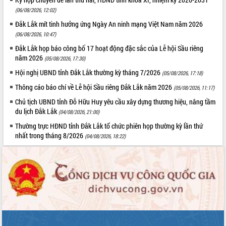
quan trọng
(06/08/2026, 12:02)
Bí thư Tỉnh ủy Lương Nguyễn Minh
Đắk Lắk mít tinh hưởng ứng Ngày An ninh mạng Việt Nam năm 2026
Triết thăm, tặng quà người có công với
(06/08/2026, 10:47)
cách mạng
Đắk Lắk họp báo công bố 17 hoạt động đặc sắc của Lễ hội Sầu riêng
Rà soát, hoàn thiện hệ thống thiết chế
năm 2026
(05/08/2026, 17:30)
văn hóa, thể thao đáp ứng yêu cầu
LIÊN KẾT WEB
Hội nghị UBND tỉnh Đắk Lắk thường kỳ tháng 7/2026
(05/08/2026, 17:18)
phát triển mới
Thông cáo báo chí về Lễ hội Sầu riêng Đắk Lắk năm 2026
Thường trực HĐND tỉnh Đắk Lắk gặp
(05/08/2026, 11:17)
mặt Đoàn chuyên gia y tế TP. Hồ Chí
Chủ tịch UBND tỉnh Đỗ Hữu Huy yêu cầu xây dựng thương hiệu, nâng tầm
Minh
du lịch Đắk Lắk
(04/08/2026, 21:00)
THỐNG KÊ TRUY CẬP
Lễ truy điệu và an táng hài cốt liệt sĩ
Thường trực HĐND tỉnh Đắk Lắk tổ chức phiên họp thường kỳ lần thứ
tại Nghĩa trang Liệt sĩ xã Sơn Hòa
Hôm nay:
26693
nhất trong tháng 8/2026
(04/08/2026, 18:22)
Bàn giải pháp tháo gỡ khó khăn trong
Tất cả:
66072016
xuất khẩu sầu riêng và triển khai quy
định EUDR
Thứ trưởng Bộ Nông nghiệp và Môi
trường Nguyễn Hoàng Hiệp khảo sát
vùng trồng và doanh nghiệp đóng gói
sầu riêng tại Đắk Lắk
Trình diễn nghệ thuật chế biến các