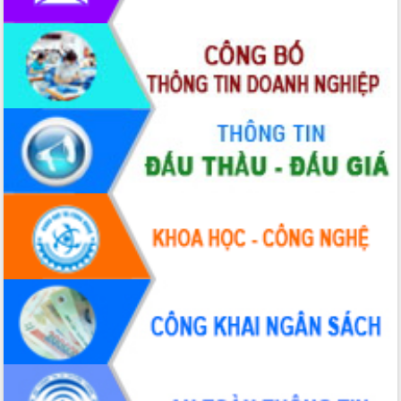
Hội thảo khoa học “Giải pháp thúc đẩy
phát triển nền kinh tế xanh tại tỉnh
Đắk Lắk”
Tăng cường giám sát, đôn đốc thực
hiện nhiệm vụ quản lý tài sản công
hàng tuần
Tháo gỡ những vướng mắc, đẩy mạnh
công tác cải cách thủ tục hành chính
tại Trung tâm Phục vụ hành chính
công tỉnh
Đắk Lắk: Tôn vinh 46 giải pháp tại Hội
thi Sáng tạo Kỹ thuật 2024 - 2025
Đắk Lắk rà soát, điều chỉnh Đề án 190
về phát triển nuôi trồng thủy sản
Phó Chủ tịch UBND tỉnh Đắk Lắk
Trương Công Thái kiểm tra thực địa
Dự án cao tốc Khánh Hòa - Buôn Ma
Thuột
Định vị cà phê Việt Nam như một “di
sản sống” trong dòng chảy toàn cầu