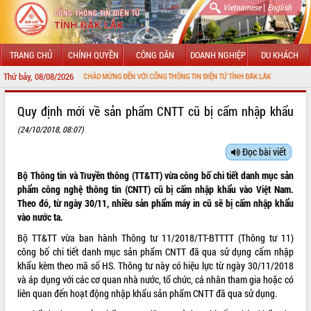
|
Vietnamese
English
TRANG CHỦ
CHÍNH QUYỀN
CÔNG DÂN
DOANH NGHIỆP
DU KHÁCH
Thứ bảy, 08/08/2026
CHÀO MỪNG ĐẾN VỚI CỔNG THÔNG TIN ĐIỆN TỬ TỈNH ĐẮK LẮK
GIỚI THIỆU
Quy định mới về sản phẩm CNTT cũ bị cấm nhập khẩu
(24/10/2018, 08:07)
LÃNH ĐẠO UBND TỈNH
Đọc bài viết
TIN TỨC SỰ KIỆN
Bộ Thông tin và Truyền thông (TT&TT) vừa công bố chi tiết danh mục sản
SỞ, BAN, NGÀNH
phẩm công nghệ thông tin (CNTT) cũ bị cấm nhập khẩu vào Việt Nam.
Theo đó, từ ngày 30/11, nhiều sản phẩm máy in cũ sẽ bị cấm nhập khẩu
UBND CÁC XÃ, PHƯỜNG
vào nước ta.
Bộ TT&TT vừa ban hành Thông tư 11/2018/TT-BTTTT (Thông tư 11)
THÔNG TIN CHỈ ĐẠO ĐIỀU HÀNH
công bố chi tiết danh mục sản phẩm CNTT đã qua sử dụng cấm nhập
khẩu kèm theo mã số HS. Thông tư này có hiệu lực từ ngày 30/11/2018
HỆ THỐNG VĂN BẢN
và áp dụng với các cơ quan nhà nước, tổ chức, cá nhân tham gia hoặc có
liên quan đến hoạt động nhập khẩu sản phẩm CNTT đã qua sử dụng.
VĂN BẢN HĐND TỈNH