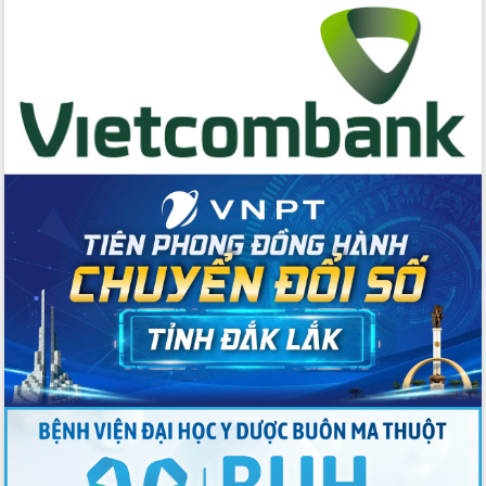
cấp xã
Đắk Lắk phát động hưởng ứng Ngày
Quyền của người tiêu dùng Việt Nam
2026
Đẩy mạnh cải cách hành chính, quyết
tâm đạt được mục tiêu tăng trưởng
hai con số trong năm 2026
Tổ chức trang trọng Lễ hội Đền thờ
Lương Văn Chánh năm 2026
Phó Bí thư Tỉnh ủy Đắk Lắk Đỗ Hữu
Huy giữ chức Bí thư Đảng ủy Ủy Ban
Nhân dân tỉnh
Bệnh án điện tử thúc đẩy chuyển đổi
số y tế tại Đắk Lắk
Chuyển đổi số thư viện: Mở rộng
không gian tri thức trong thời đại số
Đánh giá, rút kinh nghiệm công tác tổ
chức diễn tập trước ngày bầu cử
Chương trình “Gặp gỡ hữu nghị –
Friendship Meeting New Year 2026”