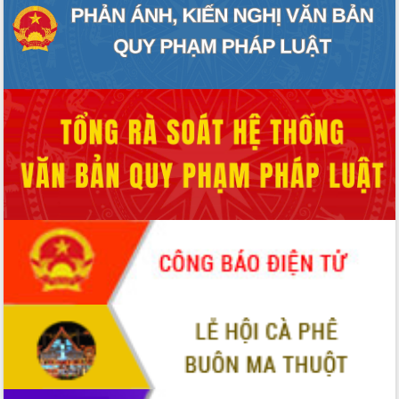
món ăn từ sầu riêng
Đắk Lắk công bố Quy hoạch và xúc
tiến đầu tư tỉnh
Ngành cá ngừ Đắk Lắk chủ động thích
ứng để giữ vững thị trường xuất khẩu
Diễn đàn Kinh tế tư nhân Việt Nam đột
phá cơ chế - Hợp tác công tư
Đề án 06 tạo bước ngoặt đột phá trong
cải cách hành chính tỉnh Đắk Lắk
Kết nối tour, đẩy mạnh chuyển đổi số
để phát triển du lịch Đắk Lắk
Khởi động Dự án Đầu tư xây dựng hạ
tầng kỹ thuật Cụm công nghiệp Tân
Tiến
Gặp mặt các cơ quan báo chí nhân Kỷ
niệm 101 năm Ngày Báo chí Cách
mạng Việt Nam
Đắk Lắk sơ kết 4 năm triển khai thực
hiện Đề án 06 của Chính phủ
Họp báo thông tin về Hội nghị Công bố