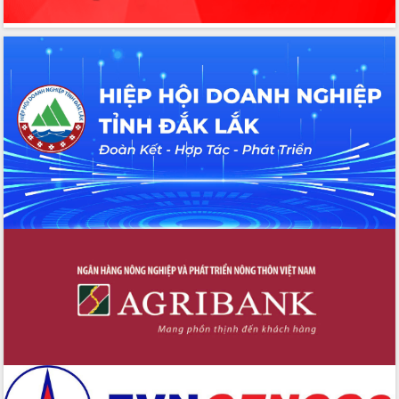
Thứ trưởng Bộ Y tế làm việc với tỉnh
Đắk Lắk về phát triển nhân lực y tế
cho trạm y tế cấp xã
Du lịch Đắk Lắk nâng tầm trải nghiệm
du khách thông qua Hệ thống cơ sở dữ
liệu và Bản đồ số
Tập huấn ứng dụng trí tuệ nhân tạo (AI)
trong thương mại điện tử năm 2026
Đoàn đại biểu Quốc hội tỉnh Đắk Lắk
trao đổi thông tin trước Kỳ họp thứ
nhất, Quốc hội khóa XVI
Quyết liệt cải cách hành chính, khơi
thông nguồn lực phát triển
Nâng cao hiệu lực, hiệu quả HĐND
tỉnh thông qua hiện đại hóa hành chính
Xã Ea Phê gắn cải cách hành chính với
chuyển đổi số
Phó Chủ tịch Thường trực UBND tỉnh
Hồ Thị Nguyên Thảo làm việc tại Trung
tâm Phục vụ hành chính công xã Ea
Phê