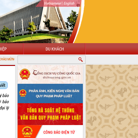
|
Vietnamese
English
IỆP
DU KHÁCH
G ĐẾN VỚI CỔNG THÔNG TIN ĐIỆN TỬ TỈNH ĐẮK LẮK
viết
lý bảo
ý bảo
đại lý