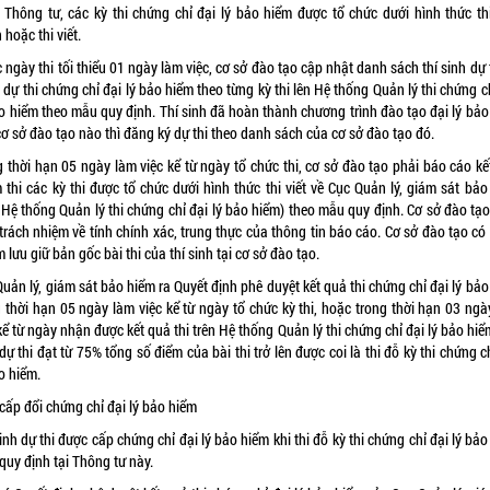
 Thông tư, các kỳ thi chứng chỉ đại lý bảo hiểm được tổ chức dưới hình thức thi
 hoặc thi viết.
 ngày thi tối thiểu 01 ngày làm việc, cơ sở đào tạo cập nhật danh sách thí sinh dự 
dự thi chứng chỉ đại lý bảo hiểm theo từng kỳ thi lên Hệ thống Quản lý thi chứng c
ảo hiểm theo mẫu quy định. Thí sinh đã hoàn thành chương trình đào tạo đại lý bảo
ơ sở đào tạo nào thì đăng ký dự thi theo danh sách của cơ sở đào tạo đó.
g thời hạn 05 ngày làm việc kể từ ngày tổ chức thi, cơ sở đào tạo phải báo cáo kế
 thi các kỳ thi được tổ chức dưới hình thức thi viết về Cục Quản lý, giám sát bảo
 Hệ thống Quản lý thi chứng chỉ đại lý bảo hiểm) theo mẫu quy định. Cơ sở đào tạo
trách nhiệm về tính chính xác, trung thực của thông tin báo cáo. Cơ sở đào tạo có
 lưu giữ bản gốc bài thi của thí sinh tại cơ sở đào tạo.
uản lý, giám sát bảo hiểm ra Quyết định phê duyệt kết quả thi chứng chỉ đại lý bả
g thời hạn 05 ngày làm việc kể từ ngày tổ chức kỳ thi, hoặc trong thời hạn 03 ngà
kể từ ngày nhận được kết quả thi trên Hệ thống Quản lý thi chứng chỉ đại lý bảo hiể
dự thi đạt từ 75% tổng số điểm của bài thi trở lên được coi là thi đỗ kỳ thi chứng c
o hiểm.
cấp đổi chứng chỉ đại lý bảo hiểm
inh dự thi được cấp chứng chỉ đại lý bảo hiểm khi thi đỗ kỳ thi chứng chỉ đại lý bả
quy định tại Thông tư này.