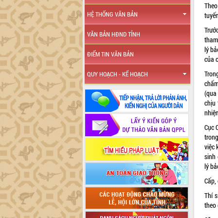
Theo
HỆ THỐNG VĂN BẢN
tuyến
Trước
VĂN BẢN HĐND TỈNH
tham 
lý b
ĐIỂM TIN VĂN BẢN
của c
Tron
QUY HOẠCH - KẾ HOẠCH
chấm
(qua
chịu 
nhiệm
Cục Q
tron
việc 
sinh 
lý bả
Cấp, 
Thí s
theo 