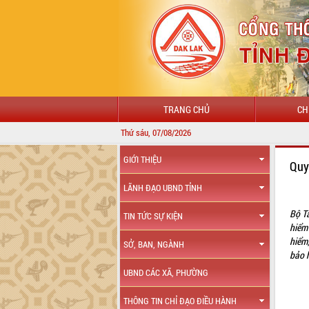
TRANG CHỦ
CH
Thứ sáu, 07/08/2026
GIỚI THIỆU
Quy
LÃNH ĐẠO UBND TỈNH
Bộ T
TIN TỨC SỰ KIỆN
hiểm
hiểm;
SỞ, BAN, NGÀNH
bảo 
UBND CÁC XÃ, PHƯỜNG
THÔNG TIN CHỈ ĐẠO ĐIỀU HÀNH