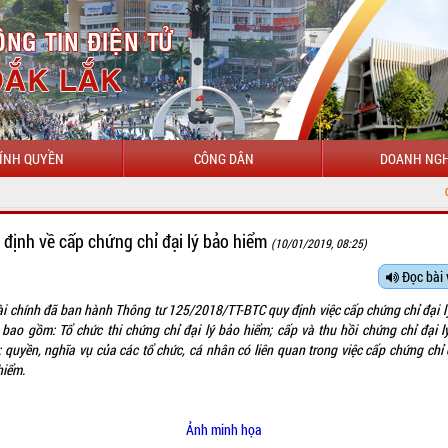
ÍNH QUYỀN
CÔNG DÂN
DOANH NGH
CHÀO MỪN
 định về cấp chứng chỉ đại lý bảo hiểm
(10/01/2019, 08:25)
Đọc bài 
ài chính đã ban hành Thông tư
125/2018/TT-BTC
quy định việc cấp chứng chỉ đại 
 bao gồm: Tổ chức thi chứng chỉ đại lý bảo hiểm; cấp và thu hồi chứng chỉ đại l
 quyền, nghĩa vụ của các tổ chức, cá nhân có liên quan trong việc cấp chứng chỉ 
hiểm.
Ảnh minh họa