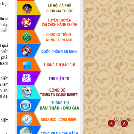
 trực
thi sẽ
hỉ đại
 hiểm
t quả
 hiểm
 phải
 trách
o hiểm
y làm
m. Thí
hỉ đại
o hiểm