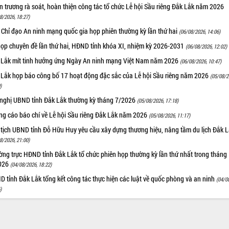
 trương rà soát, hoàn thiện công tác tổ chức Lễ hội Sầu riêng Đắk Lắk năm 2026
8/2026, 18:27)
 Chỉ đạo An ninh mạng quốc gia họp phiên thường kỳ lần thứ hai
(06/08/2026, 14:06)
họp chuyên đề lần thứ hai, HĐND tỉnh khóa XI, nhiệm kỳ 2026-2031
(06/08/2026, 12:02)
 Lắk mít tinh hưởng ứng Ngày An ninh mạng Việt Nam năm 2026
(06/08/2026, 10:47)
 Lắk họp báo công bố 17 hoạt động đặc sắc của Lễ hội Sầu riêng năm 2026
(05/08/2
)
 nghị UBND tỉnh Đắk Lắk thường kỳ tháng 7/2026
(05/08/2026, 17:18)
ng cáo báo chí về Lễ hội Sầu riêng Đắk Lắk năm 2026
(05/08/2026, 11:17)
 tịch UBND tỉnh Đỗ Hữu Huy yêu cầu xây dựng thương hiệu, nâng tầm du lịch Đắk 
8/2026, 21:00)
ng trực HĐND tỉnh Đắk Lắk tổ chức phiên họp thường kỳ lần thứ nhất trong tháng
026
(04/08/2026, 18:22)
 tỉnh Đắk Lắk tổng kết công tác thực hiện các luật về quốc phòng và an ninh
(04/0
)