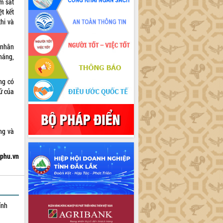
ám sát
t kết
thi và
 nhân
háng,
ng có
tử của
ng và
hphu.vn
ỉnh