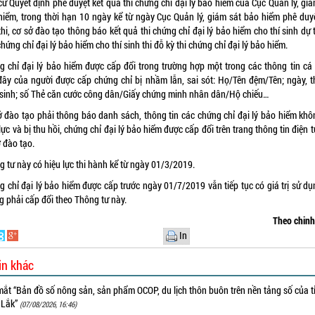
ứ Quyết định phê duyệt kết quả thi chứng chỉ đại lý bảo hiểm của Cục Quản lý, gi
hiểm, trong thời hạn 10 ngày kể từ ngày Cục Quản lý, giám sát bảo hiểm phê duyệ
hi, cơ sở đào tạo thông báo kết quả thi chứng chỉ đại lý bảo hiểm cho thí sinh dự 
hứng chỉ đại lý bảo hiểm cho thí sinh thi đỗ kỳ thi chứng chỉ đại lý bảo hiểm.
g chỉ đại lý bảo hiểm được cấp đổi trong trường hợp một trong các thông tin cá
đây của người được cấp chứng chỉ bị nhầm lẫn, sai sót: Họ/Tên đệm/Tên; ngày, t
sinh; số Thẻ căn cước công dân/Giấy chứng minh nhân dân/Hộ chiếu…
ở đào tạo phải thông báo danh sách, thông tin các chứng chỉ đại lý bảo hiểm khô
lực và bị thu hồi, chứng chỉ đại lý bảo hiểm được cấp đổi trên trang thông tin điện 
 đào tạo.
 tư này có hiệu lực thi hành kể từ ngày 01/3/2019.
g chỉ đại lý bảo hiểm được cấp trước ngày 01/7/2019 vẫn tiếp tục có giá trị sử dụ
g phải cấp đổi theo Thông tư này.
Theo chin
In
in khác
ắt “Bản đồ số nông sản, sản phẩm OCOP, du lịch thôn buôn trên nền tảng số của t
 Lắk”
(07/08/2026, 16:46)