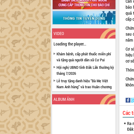
Căn c
bảo 
quả t
cấp c
Chứn
VIDEO
sau 
năm 
Loading the player...
Cơ s
Khám bệnh, cấp phát thuốc miễn phí
hiệu 
và tặng quà người dân xã Cư Pui
cơ sở
Hội nghị UBND tỉnh Đắk Lắk thường kỳ
Thông
tháng 7/2026
Chứn
Lễ truy tặng danh hiệu “Bà Mẹ Việt
khôn
Nam Anh hùng” và trao Huân chương
Lao động
ALBUM ẢNH
UBND tỉnh Đắk Lắk triển khai nhiệm
vụ 6 tháng cuối năm 2026
Các t
Kỳ họp thứ Hai, Hội đồng nhân dân
tỉnh khóa XI quyết nghị nhiều nội dung
Ra m
quan trọng
Đắk
Bí thư Tỉnh ủy Lương Nguyễn Minh