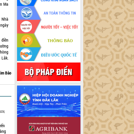
ôn Ma
h Nhà
g ngày
 điền
đường
Phòng
 Lắk.
im Bảo
026,
yến
sàng