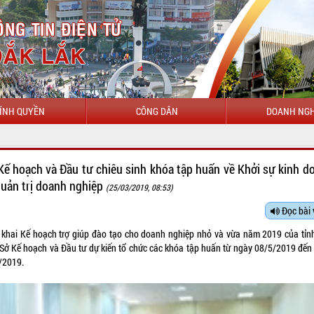
ÍNH QUYỀN
CÔNG DÂN
DOANH NGH
CHÀO MỪNG Đ
Kế hoạch và Đầu tư chiêu sinh khóa tập huấn về Khởi sự kinh d
quản trị doanh nghiệp
(25/03/2019, 08:53)
Đọc bài 
n khai Kế hoạch trợ giúp đào tạo cho doanh nghiệp nhỏ và vừa năm 2019 của tỉn
 Sở Kế hoạch và Đầu tư dự kiến tổ chức các khóa tập huấn từ ngày 08/5/2019 đến
/2019.