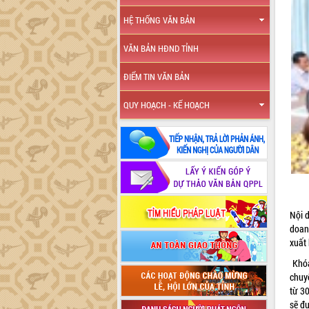
HỆ THỐNG VĂN BẢN
VĂN BẢN HĐND TỈNH
ĐIỂM TIN VĂN BẢN
QUY HOẠCH - KẾ HOẠCH
Nội 
doan
xuất 
Khóa
chuy
từ 3
sẽ đ