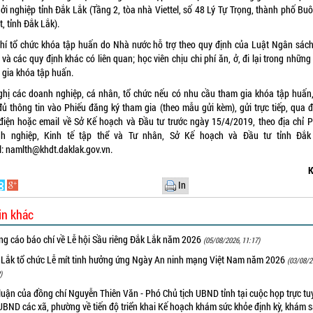
hởi nghiệp tỉnh Đắk Lắk (Tầng 2, tòa nhà Viettel, số 48 Lý Tự Trọng, thành phố Bu
, tỉnh Đắk Lắk).
phí tổ chức khóa tập huấn do Nhà nước hỗ trợ theo quy định của Luật Ngân sác
và các quy định khác có liên quan; học viên chịu chi phí ăn, ở, đi lại trong nhữn
 gia khóa tập huấn.
ghị các doanh nghiệp, cá nhân, tổ chức nếu có nhu cầu tham gia khóa tập huấn,
đủ thông tin vào Phiếu đăng ký tham gia (theo mẫu gửi kèm), gửi trực tiếp, qua 
điện hoặc email về Sở Kế hoạch và Đầu tư trước ngày 15/4/2019, theo địa chỉ 
h nghiệp, Kinh tế tập thể và Tư nhân, Sở Kế hoạch và Đầu tư tỉnh Đắk
l:
namlth@khdt.daklak.gov.vn
.
K
In
in khác
ng cáo báo chí về Lễ hội Sầu riêng Đắk Lắk năm 2026
(05/08/2026, 11:17)
 Lắk tổ chức Lễ mít tinh hưởng ứng Ngày An ninh mạng Việt Nam năm 2026
(03/08/2
)
luận của đồng chí Nguyễn Thiên Văn - Phó Chủ tịch UBND tỉnh tại cuộc họp trực tu
UBND các xã, phường về tiến độ triển khai Kế hoạch khám sức khỏe định kỳ, khám 