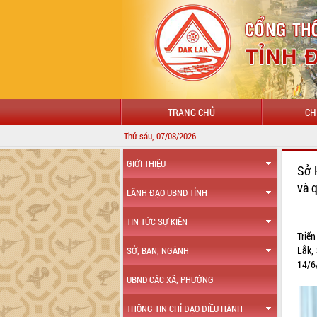
TRANG CHỦ
CH
Thứ sáu, 07/08/2026
GIỚI THIỆU
Sở 
và 
LÃNH ĐẠO UBND TỈNH
TIN TỨC SỰ KIỆN
Triể
Lắk,
SỞ, BAN, NGÀNH
14/6
UBND CÁC XÃ, PHƯỜNG
THÔNG TIN CHỈ ĐẠO ĐIỀU HÀNH