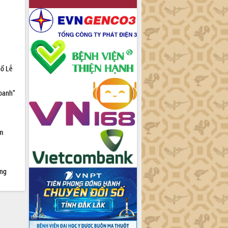
hổ Lễ
doanh”
ìm
ởng