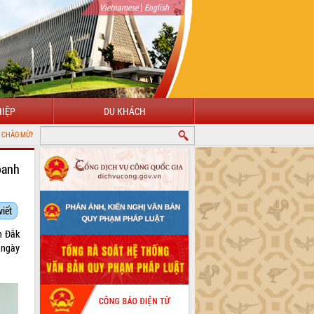
|
Vietnamese
English
IỆP
DU KHÁCH
ẾN VỚI CỔNG THÔNG TIN ĐIỆN TỬ TỈNH ĐẮK LẮK
oanh
viết
h Đắk
 ngày