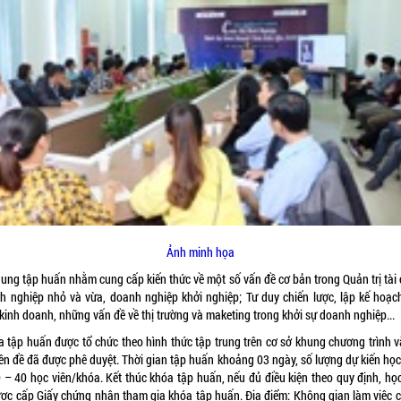
Ảnh minh họa
dung tập huấn nhằm cung cấp kiến thức về một số vấn đề cơ bản trong Quản trị tài 
h nghiệp nhỏ và vừa, doanh nghiệp khởi nghiệp; Tư duy chiến lược, lập kế hoạc
kinh doanh, những vấn đề về thị trường và maketing trong khởi sự doanh nghiệp...
 tập huấn được tổ chức theo hình thức tập trung trên cơ sở khung chương trình v
ên đề đã được phê duyệt. Thời gian tập huấn khoảng 03 ngày, số lượng dự kiến học 
0 – 40 học viên/khóa. Kết thúc khóa tập huấn, nếu đủ điều kiện theo quy định, học
ược cấp Giấy chứng nhận tham gia khóa tập huấn. Địa điểm: Không gian làm việc 