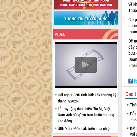
về k
Thuột
Chi 
nước 
tham
VIDEO
Đề n
đầy 
bưu 
Doan
Emai
Các t
Hội nghị UBND tỉnh Đắk Lắk thường kỳ
tháng 7/2026
Thô
Lễ truy tặng danh hiệu “Bà Mẹ Việt
Đắk
Nam Anh hùng” và trao Huân chương
10:22
Lao động
Kết 
UBND tỉnh Đắk Lắk triển khai nhiệm
với 
vụ 6 tháng cuối năm 2026