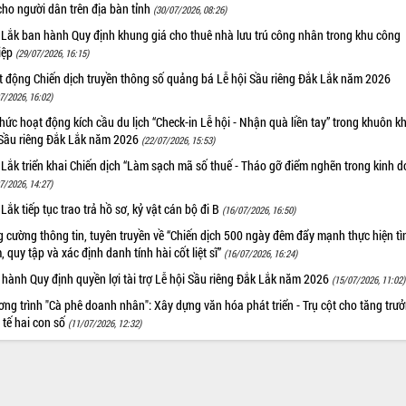
cho người dân trên địa bàn tỉnh
(30/07/2026, 08:26)
 Lắk ban hành Quy định khung giá cho thuê nhà lưu trú công nhân trong khu công
iệp
(29/07/2026, 16:15)
t động Chiến dịch truyền thông số quảng bá Lễ hội Sầu riêng Đắk Lắk năm 2026
7/2026, 16:02)
hức hoạt động kích cầu du lịch “Check-in Lễ hội - Nhận quà liền tay” trong khuôn k
 Sầu riêng Đắk Lắk năm 2026
(22/07/2026, 15:53)
Lắk triển khai Chiến dịch “Làm sạch mã số thuế - Tháo gỡ điểm nghẽn trong kinh 
7/2026, 14:27)
Lắk tiếp tục trao trả hồ sơ, kỷ vật cán bộ đi B
(16/07/2026, 16:50)
 cường thông tin, tuyên truyền về “Chiến dịch 500 ngày đêm đẩy mạnh thực hiện t
, quy tập và xác định danh tính hài cốt liệt sĩ”
(16/07/2026, 16:24)
hành Quy định quyền lợi tài trợ Lễ hội Sầu riêng Đắk Lắk năm 2026
(15/07/2026, 11:02)
ng trình "Cà phê doanh nhân": Xây dựng văn hóa phát triển - Trụ cột cho tăng trư
 tế hai con số
(11/07/2026, 12:32)