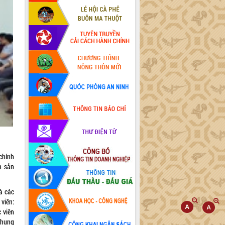
chính
h sản
à các
viên:
 viên
chung