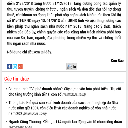
điểm 31/8/2018 xong trước 31/12/2018. Tăng cường công tác quản lý
VIDEO
thu, tuyên truyền, chống thất thu ngân sách và đôn đốc thu hồi nợ đọng
thuế, các khoản nợ đọng khác phải nộp ngân sách Nhà nước theo Chỉ thị
Không có file video nào để phát.
số 01/CT-UBND ngày 18/01/2018 của UBND tỉnh về việc tăng cường các
biện pháp thu ngân sách nhà nước năm 2018. Nâng cao ý thức, trách
ALBUM ẢNH
nhiệm của Cấp ủy, chính quyền các cấp cũng như trách nhiệm phối hợp
của các Sở, ban, ngành, địa phương trong nhiệm vụ thu và chống thất
thu ngân sách nhà nước.
Nội dung chi tiết xem
tại đây.
Kim Bảo
In
Các tin khác
LIÊN KẾT WEB
Chương trình "Cà phê doanh nhân": Xây dựng văn hóa phát triển - Trụ cột
cho tăng trưởng kinh tế hai con số
(11/07/2026, 12:32)
Thông báo Kết quả sản xuất kinh doanh của các doanh nghiệp do Nhà
nước nắm giữ 100% vốn điều lệ và các doanh nghiệp có vốn nhà nước
năm 202
(07/07/2026, 10:50)
THỐNG KÊ TRUY CẬP
Ngành Công Thương: Kết nạp 114 người lao động vào tổ chức công đoàn
Hôm nay:
27234
(16/05/2025, 14:44)