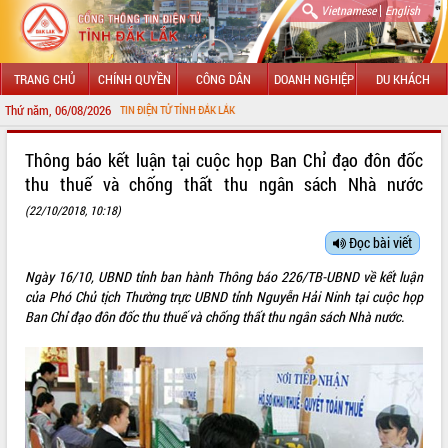
|
Vietnamese
English
TRANG CHỦ
CHÍNH QUYỀN
CÔNG DÂN
DOANH NGHIỆP
DU KHÁCH
Thứ năm, 06/08/2026
ỔNG THÔNG TIN ĐIỆN TỬ TỈNH ĐẮK LẮK
GIỚI THIỆU
Thông báo kết luận tại cuộc họp Ban Chỉ đạo đôn đốc
thu thuế và chống thất thu ngân sách Nhà nước
LÃNH ĐẠO UBND TỈNH
(22/10/2018, 10:18)
TIN TỨC SỰ KIỆN
Đọc bài viết
SỞ, BAN, NGÀNH
Ngày 16/10, UBND tỉnh ban hành Thông báo 226/TB-UBND về kết luận
của Phó Chủ tịch Thường trực UBND tỉnh Nguyễn Hải Ninh tại cuộc họp
UBND CÁC XÃ, PHƯỜNG
Ban Chỉ đạo đôn đốc thu thuế và chống thất thu ngân sách Nhà nước.
THÔNG TIN CHỈ ĐẠO ĐIỀU HÀNH
HỆ THỐNG VĂN BẢN
VĂN BẢN HĐND TỈNH