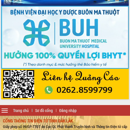
Toggle
Trang chủ
Sơ đồ cổng
Đăng nhập
navigation
CỔNG THÔNG TIN ĐIỆN TỬ TỈNH ĐẮK LẮK
Giấy phép số 99/GP-TTĐT do Cục QL Phát thanh Truyền hình và Thông tin Điện tử cấp