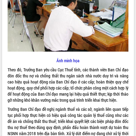
ĐIỂM TIN VĂN BẢN
QUY HOẠCH - KẾ HOẠCH
Ảnh minh họa
Theo đó, Trưởng Ban yêu cầu Cục Thuế tỉnh, các thành viên Ban Chỉ đạo
đôn đốc thu nợ và chống thất thu ngân sách nhà nước duy trì và nâng
cao hiệu quả hoạt động của Ban Chỉ đạo ở các cấp; hoàn thiện quy chế
hoạt động, quy chế phối hợp các cấp; tổ chức phân công một cách hợp lý
để hoạt động của Ban Chỉ đạo mang lại hiệu quả thiết thực; kịp thời tháo
gỡ những khó khăn vướng mắc trong quá trình triển khai thực hiện.
Trưởng Ban Chỉ đạo đề nghị ngành thuế và các sở, ngành liên quan tiếp
tục phối hợp thực hiện có hiệu quả công tác quản lý thuế cũng như các
đề án và chống thất thu thuế; triển khai quyết liệt các biện pháp đôn đốc
thu nợ thuế theo đúng quy định, phấn đấu hoàn thành vượt dự toán thu
NSNN năm 2018 trên địa bàn tỉnh. Xử lý dứt điểm nợ đang chờ xử lý thời