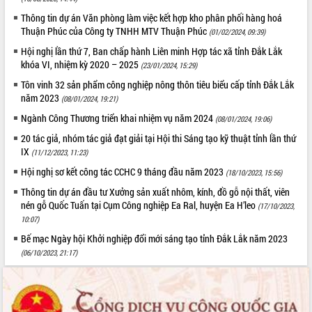
Tất cả:
66003376
Thông tin dự án Văn phòng làm việc kết hợp kho phân phối hàng hoá
Thuận Phúc của Công ty TNHH MTV Thuận Phúc
(01/02/2024, 09:39)
Hội nghị lần thứ 7, Ban chấp hành Liên minh Hợp tác xã tỉnh Đắk Lắk
khóa VI, nhiệm kỳ 2020 – 2025
(23/01/2024, 15:29)
Tôn vinh 32 sản phẩm công nghiệp nông thôn tiêu biểu cấp tỉnh Đắk Lắk
năm 2023
(08/01/2024, 19:21)
Ngành Công Thương triển khai nhiệm vụ năm 2024
(08/01/2024, 19:06)
20 tác giả, nhóm tác giả đạt giải tại Hội thi Sáng tạo kỹ thuật tỉnh lần thứ
IX
(11/12/2023, 11:23)
Hội nghị sơ kết công tác CCHC 9 tháng đầu năm 2023
(18/10/2023, 15:56)
Thông tin dự án đầu tư Xưởng sản xuất nhôm, kính, đồ gỗ nội thất, viên
nén gỗ Quốc Tuấn tại Cụm Công nghiệp Ea Ral, huyện Ea H’leo
(17/10/2023,
10:07)
Bế mạc Ngày hội Khởi nghiệp đổi mới sáng tạo tỉnh Đắk Lắk năm 2023
(06/10/2023, 21:17)