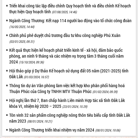
Triển khai công tác lập điều chỉnh Quy hoạch tỉnh và điều chỉnh Kế hoạch
ĐIỂM TIN VĂN BẢN
thực hiện Quy hoạch tỉnh
(07/08/2025, 14:46)
Ngành Công Thương: Kết nạp 114 người lao động vào tổ chức công đoàn
QUY HOẠCH - KẾ HOẠCH
(16/05/2025, 14:44)
Chính phủ phê duyệt chủ trương đầu tư khu công nghiệp Phú Xuân
(03/01/2025, 09:31)
Kết quả thực hiện kế hoạch phát triển kinh tế - xã hội, đảm bảo quốc
phòng, an ninh 9 tháng và các nhiệm vụ trọng tâm 3 tháng cuối năm
2024
(15/10/2024, 09:36)
Hội thảo góp ý Dự thảo Kế hoạch sử dụng đất 05 năm (2021-2025) tỉnh
Đắk Lắk
(01/03/2024, 16:57)
Thông tin dự án Văn phòng làm việc kết hợp kho phân phối hàng hoá
Thuận Phúc của Công ty TNHH MTV Thuận Phúc
(01/02/2024, 09:39)
Hội nghị lần thứ 7, Ban chấp hành Liên minh Hợp tác xã tỉnh Đắk Lắk
khóa VI, nhiệm kỳ 2020 – 2025
(23/01/2024, 15:29)
Tôn vinh 32 sản phẩm công nghiệp nông thôn tiêu biểu cấp tỉnh Đắk Lắk
năm 2023
(08/01/2024, 19:21)
Ngành Công Thương triển khai nhiệm vụ năm 2024
(08/01/2024, 19:06)