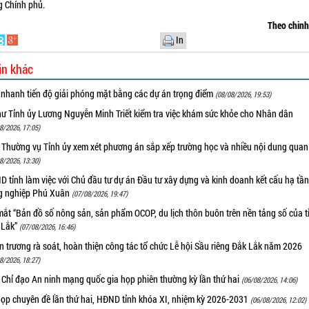
g Chính phủ.
Theo chin
In
in khác
 nhanh tiến độ giải phóng mặt bằng các dự án trọng điểm
(08/08/2026, 19:53)
hư Tỉnh ủy Lương Nguyễn Minh Triết kiểm tra việc khám sức khỏe cho Nhân dân
8/2026, 17:05)
 Thường vụ Tỉnh ủy xem xét phương án sắp xếp trường học và nhiều nội dung quan
8/2026, 13:30)
 tỉnh làm việc với Chủ đầu tư dự án Đầu tư xây dựng và kinh doanh kết cấu hạ tầ
g nghiệp Phú Xuân
(07/08/2026, 19:47)
ắt “Bản đồ số nông sản, sản phẩm OCOP, du lịch thôn buôn trên nền tảng số của t
 Lắk”
(07/08/2026, 16:46)
 trương rà soát, hoàn thiện công tác tổ chức Lễ hội Sầu riêng Đắk Lắk năm 2026
8/2026, 18:27)
 Chỉ đạo An ninh mạng quốc gia họp phiên thường kỳ lần thứ hai
(06/08/2026, 14:06)
họp chuyên đề lần thứ hai, HĐND tỉnh khóa XI, nhiệm kỳ 2026-2031
(06/08/2026, 12:02)