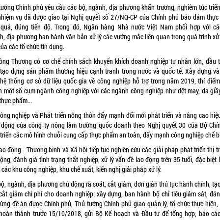
tướng Chính phủ yêu cầu các bộ, ngành, địa phương khẩn trương, nghiêm túc triển
nhiệm vụ đã được giao tại Nghị quyết số 27/NQ-CP của Chính phủ bảo đảm thực 
 quả, đúng tiến độ. Trong đó, Ngân hàng Nhà nước Việt Nam phối hợp với cá
h, địa phương ban hành văn bản xử lý các vướng mắc liên quan trong quá trình xử 
ủa các tổ chức tín dụng.
ông Thương có cơ chế chính sách khuyến khích doanh nghiệp tư nhân lớn, đầu t
 tạo dựng sản phẩm thương hiệu cạnh tranh trong nước và quốc tế. Xây dựng và
n hệ thống cơ sở dữ liệu quốc gia về công nghiệp hỗ trợ trong năm 2019, thí điểm
h một số cụm ngành công nghiệp với các ngành công nghiệp như dệt may, da giầy
thực phẩm...
ông nghiệp và Phát triển nông thôn đẩy mạnh đổi mới phát triển và nâng cao hiệ
 động của công ty nông lâm trường quốc doanh theo Nghị quyết 30 của Bộ Chính
 triển các mô hình chuỗi cung cấp thực phẩm an toàn, đẩy mạnh công nghiệp chế b
o động - Thương binh và Xã hội tiếp tục nghiên cứu các giải pháp phát triển thị 
ộng, đánh giá tình trạng thất nghiệp, xử lý vấn đề lao động trên 35 tuổi, đặc biệt 
các khu công nghiệp, khu chế xuất, kiến nghị giải pháp xử lý.
ộ, ngành, địa phương chủ động rà soát, cắt giảm, đơn giản thủ tục hành chính, tạ
 cắt giảm chi phí cho doanh nghiệp; xây dựng, ban hành bộ chỉ tiêu giám sát, đán
từng đề án được Chính phủ, Thủ tướng Chính phủ giao quản lý, tổ chức thực hiện,
hoàn thành trước 15/10/2018, gửi Bộ Kế hoạch và Đầu tư để tổng hợp, báo cá