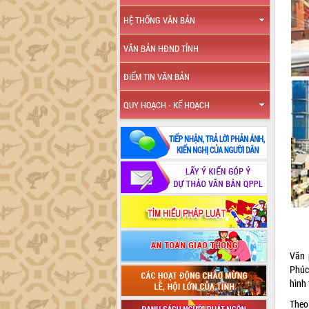
HỆ THỐNG VĂN BẢN
VĂN BẢN HĐND TỈNH
ĐIỂM TIN VĂN BẢN
QUY HOẠCH - KẾ HOẠCH
Văn 
Phúc
hình 
Theo