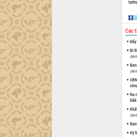
trường Nguyễn Hoàng Hiệp khảo sát
tướn
vùng trồng và doanh nghiệp đóng gói
sầu riêng tại Đắk Lắk
Trình diễn nghệ thuật chế biến các
món ăn từ sầu riêng
Các t
Đắk Lắk công bố Quy hoạch và xúc
tiến đầu tư tỉnh
Đẩy
Ngành cá ngừ Đắk Lắk chủ động thích
Bí t
ứng để giữ vững thị trường xuất khẩu
(08/0
Diễn đàn Kinh tế tư nhân Việt Nam đột
Ban
phá cơ chế - Hợp tác công tư
(08/0
Đề án 06 tạo bước ngoặt đột phá trong
UBND
cải cách hành chính tỉnh Đắk Lắk
côn
Kết nối tour, đẩy mạnh chuyển đổi số
Ra m
để phát triển du lịch Đắk Lắk
Đắk
Khởi động Dự án Đầu tư xây dựng hạ
Khẩn
tầng kỹ thuật Cụm công nghiệp Tân
(06/0
Tiến
Ban
Gặp mặt các cơ quan báo chí nhân Kỷ
niệm 101 năm Ngày Báo chí Cách
Kỳ 
mạng Việt Nam