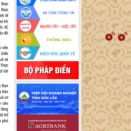
à thực
 thực
inh tế
ai trò
c tế;
các đô
i nền
 triển
quả và
 Thực
ợi ích
g Ban
g bảo
quả cơ
o cáo
 tăng
Bộ Kế
h phủ