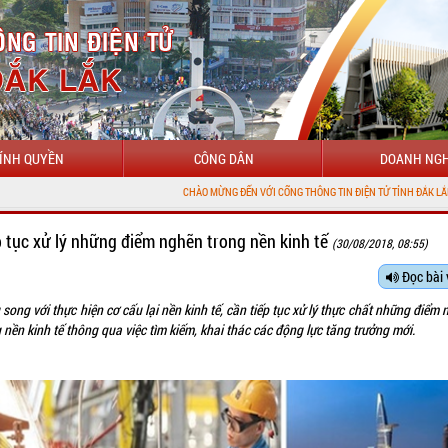
ÍNH QUYỀN
CÔNG DÂN
DOANH NGH
CHÀO MỪNG ĐẾN VỚI CỔNG THÔNG TIN ĐIỆN TỬ TỈNH ĐẮK LẮK
p tục xử lý những điểm nghẽn trong nền kinh tế
(30/08/2018, 08:55)
Đọc bài 
song với thực hiện cơ cấu lại nền kinh tế, cần tiếp tục xử lý thực chất những điểm
 nền kinh tế thông qua việc tìm kiếm, khai thác các động lực tăng trưởng mới.