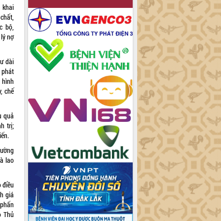
 khai
chất,
c bộ,
lý nợ
ư dài
 phát
 hình
, chế
u quả
 trị;
iến.
trường
là lao
o điều
h giá
 phấn
o Thủ