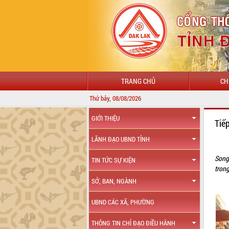
TRANG CHỦ
CH
Thứ bảy, 08/08/2026
GIỚI THIỆU
Tiế
LÃNH ĐẠO UBND TỈNH
Song 
TIN TỨC SỰ KIỆN
trong
SỞ, BAN, NGÀNH
UBND CÁC XÃ, PHƯỜNG
THÔNG TIN CHỈ ĐẠO ĐIỀU HÀNH