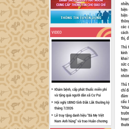
nhiều
hiện
hiện 
thông
các 
VIDEO
cách 
thị, 
Thủ 
kinh 
khai 
sức 
hiện 
nhóm 
Thủ 
Khám bệnh, cấp phát thuốc miễn phí
chỉ 
và tặng quà người dân xã Cư Pui
đảm t
cấu 
Hội nghị UBND tỉnh Đắk Lắk thường kỳ
“Khu
tháng 7/2026
trưở
Lễ truy tặng danh hiệu “Bà Mẹ Việt
hoạc
Nam Anh hùng” và trao Huân chương
thườn
Lao động