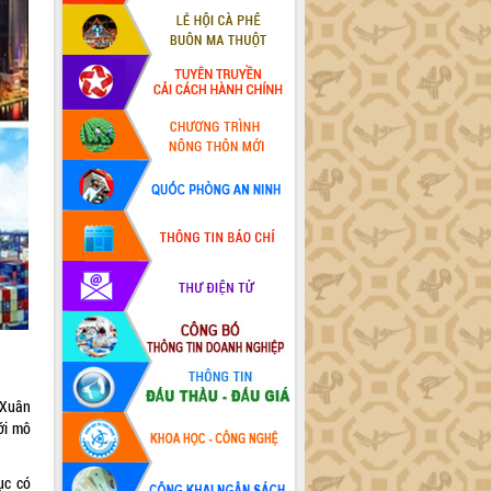
 Xuân
ới mô
ục có