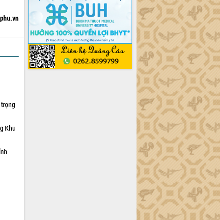
hphu.vn
 trọng
ng Khu
ỉnh