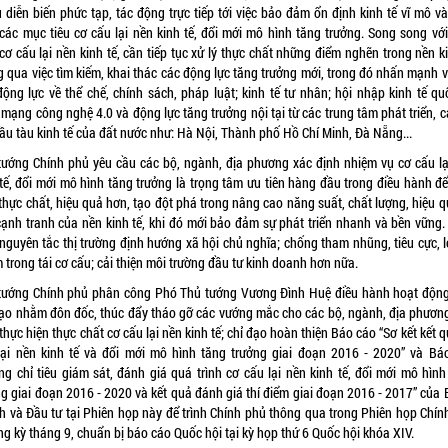
 diễn biến phức tạp, tác động trực tiếp tới việc bảo đảm ổn định kinh tế vĩ mô v
 các mục tiêu cơ cấu lại nền kinh tế, đổi mới mô hình tăng trưởng. Song song với
cơ cấu lại nền kinh tế, cần tiếp tục xử lý thực chất những điểm nghẽn trong nền k
 qua việc tìm kiếm, khai thác các động lực tăng trưởng mới, trong đó nhấn mạnh v
động lực về thể chế, chính sách, pháp luật; kinh tế tư nhân; hội nhập kinh tế quố
mạng công nghệ 4.0 và động lực tăng trưởng nội tại từ các trung tâm phát triển, 
đầu tàu kinh tế của đất nước như: Hà Nội, Thành phố Hồ Chí Minh, Đà Nẵng...
tướng Chính phủ yêu cầu các bộ, ngành, địa phương xác định nhiệm vụ cơ cấu lạ
tế, đổi mới mô hình tăng trưởng là trọng tâm ưu tiên hàng đầu trong điều hành để
thực chất, hiệu quả hơn, tạo đột phá trong nâng cao năng suất, chất lượng, hiệu 
cạnh tranh của nền kinh tế, khi đó mới bảo đảm sự phát triển nhanh và bền vững.
nguyên tắc thị trường định hướng xã hội chủ nghĩa; chống tham nhũng, tiêu cực, l
trong tái cơ cấu; cải thiện môi trường đầu tư kinh doanh hơn nữa.
tướng Chính phủ phân công Phó Thủ tướng Vương Đình Huệ điều hành hoạt độn
đạo nhằm đôn đốc, thúc đẩy tháo gỡ các vướng mắc cho các bộ, ngành, địa phươn
hực hiện thực chất cơ cấu lại nền kinh tế; chỉ đạo hoàn thiện Báo cáo “Sơ kết kết 
lại nền kinh tế và đổi mới mô hình tăng trưởng giai đoạn 2016 - 2020” và Bá
ng chỉ tiêu giám sát, đánh giá quá trình cơ cấu lại nền kinh tế, đổi mới mô hình
ng giai đoạn 2016 - 2020 và kết quả đánh giá thí điểm giai đoạn 2016 - 2017” của 
h và Đầu tư tại Phiên họp này để trình Chính phủ thông qua trong Phiên họp Chín
g kỳ tháng 9, chuẩn bị báo cáo Quốc hội tại kỳ họp thứ 6 Quốc hội khóa XIV.