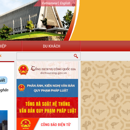
|
Vietnamese
English
IỆP
DU KHÁCH
viết
 nghẽn