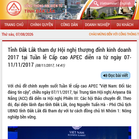
|
Vietnamese
English
TRANG CHỦ
CHÍNH QUYỀN
CÔNG DÂN
DOANH NGHIỆP
DU KHÁCH
Thứ sáu, 07/08/2026
CHÀO MỪNG ĐẾN VỚI CỔNG THÔNG TIN ĐIỆN TỬ TỈNH 
GIỚI THIỆU
Tỉnh Đắk Lắk tham dự Hội nghị thượng đỉnh kinh doanh
2017 tại Tuần lễ Cấp cao APEC diễn ra từ ngày 07-
LÃNH ĐẠO UBND TỈNH
11/11/2017
(08/11/2017, 14:41)
TIN TỨC SỰ KIỆN
Đọc bài viết
SỞ, BAN, NGÀNH
Với chủ đề chính xuyên suốt Tuần lễ cấp cao APEC “Việt Nam: Đối tác
đáng tin cậy”, chiều ngày 07/11/2017, tại Trung tâm Hội nghị Ariyana Đà
UBND CÁC XÃ, PHƯỜNG
Nẵng (ACC) đã diễn ra Hội nghị Phiên III: Các hội thảo chuyên đề. Theo
đó, đại diện lãnh đạo tỉnh Đắk Lắk, ông Nguyễn Tuấn Hà - Phó Chủ tịch
THÔNG TIN CHỈ ĐẠO ĐIỀU HÀNH
UBND tỉnh Đắk Lắk đã tham dự với tư cách đồng chủ trì Nhóm 1: Nông
nghiệp bền vững.
HỆ THỐNG VĂN BẢN
VĂN BẢN HĐND TỈNH