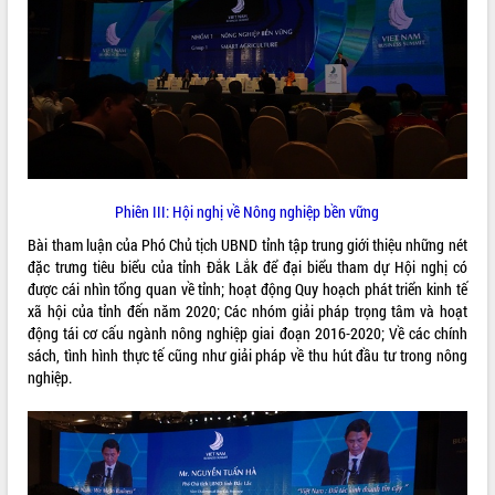
VIDEO
Phiên III: Hội nghị về Nông nghiệp bền vững
Bài tham luận của Phó Chủ tịch UBND tỉnh tập trung giới thiệu những nét
Khám bệnh, cấp phát thuốc miễn phí
đặc trưng tiêu biểu của tỉnh Đắk Lắk để đại biểu tham dự Hội nghị có
và tặng quà người dân xã Cư Pui
được cái nhìn tổng quan về tỉnh; hoạt động Quy hoạch phát triển kinh tế
Hội nghị UBND tỉnh Đắk Lắk thường kỳ
xã hội của tỉnh đến năm 2020; Các nhóm giải pháp trọng tâm và hoạt
tháng 7/2026
động tái cơ cấu ngành nông nghiệp giai đoạn 2016-2020; Về các chính
Lễ truy tặng danh hiệu “Bà Mẹ Việt
sách, tình hình thực tế cũng như giải pháp về thu hút đầu tư trong nông
Nam Anh hùng” và trao Huân chương
nghiệp.
Lao động
ALBUM ẢNH
UBND tỉnh Đắk Lắk triển khai nhiệm
vụ 6 tháng cuối năm 2026
Kỳ họp thứ Hai, Hội đồng nhân dân
tỉnh khóa XI quyết nghị nhiều nội dung