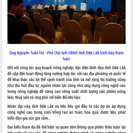
quan trọng
Bí thư Tỉnh ủy Lương Nguyễn Minh
Triết thăm, tặng quà người có công với
cách mạng
Rà soát, hoàn thiện hệ thống thiết chế
văn hóa, thể thao đáp ứng yêu cầu
LIÊN KẾT WEB
phát triển mới
Thường trực HĐND tỉnh Đắk Lắk gặp
Ông Nguyễn Tuấn Hà - Phó Chủ tịch UBND tỉnh Đắk Lắk trình bày tham
mặt Đoàn chuyên gia y tế TP. Hồ Chí
luận
Minh
THỐNG KÊ TRUY CẬP
Đối với công tác quy hoạch nông nghiệp, đại diện lãnh đạo tỉnh Đắk Lắk
Lễ truy điệu và an táng hài cốt liệt sĩ
đề cập đến hoạt động tăng cường hợp tác với các địa phương và quốc tế
tại Nghĩa trang Liệt sĩ xã Sơn Hòa
Hôm nay:
27788
để khai thác các lợi thế cạnh tranh của tỉnh và mở rộng thị trường cũng
Bàn giải pháp tháo gỡ khó khăn trong
Tất cả:
66040528
như thu hút đầu tư, nguồn nhân lực cũng như ứng dụng công nghệ cao
xuất khẩu sầu riêng và triển khai quy
trong nông nghiệp để nâng cao năng suất chất lượng sản phẩm nông
định EUDR
lâm, thuỷ sản và ứng phó với biến đổi khí hậu.
Thứ trưởng Bộ Nông nghiệp và Môi
Nhân dịp này, tỉnh Đắk Lắk ưu tiên kêu gọi đầu tư các dự án áp dụng
trường Nguyễn Hoàng Hiệp khảo sát
công nghệ cao trong nuôi trồng rau an toàn, hoa quả, dược liệu, phát
vùng trồng và doanh nghiệp đóng gói
triển đàn gia súc gia cầm...
sầu riêng tại Đắk Lắk
Đại biểu tham dự đã thể hiện sự quan tâm thông qua phiên thảo luận tại
Trình diễn nghệ thuật chế biến các
Hội nghị về các vấn đề nông nghiệp thông minh và nông nghiệp công