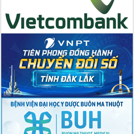
quốc phòng, quân sự địa phương năm
2026
Đắk Lắk tập trung toàn lực khắc phục
tồn tại IUU, sẵn sàng làm việc với
Đoàn thanh tra EC
Chủ tịch UBND tỉnh Tạ Anh Tuấn thăm,
chúc mừng các bệnh viện nhân Ngày
Thầy thuốc Việt Nam
Rộn ràng lễ hội truyền thống Sông
nước Đà Nông lần thứ I năm 2026
Kỳ họp Chuyên đề lần thứ Năm, HĐND
tỉnh Đắk Lắk thông qua các nghị quyết
quan trọng
Thống nhất danh sách giới thiệu ứng
cử đại biểu Quốc hội khoá XVI và đại
biểu HĐND tỉnh Đắk Lắk, nhiệm kỳ
2026-2031
Phát động hai phong trào thi đua quan
trọng trong kỷ nguyên mới
Hội nghị lần thứ tư Ban Chỉ đạo công