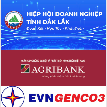
cấp xã
Đắk Lắk phát động hưởng ứng Ngày
Quyền của người tiêu dùng Việt Nam
2026
Đẩy mạnh cải cách hành chính, quyết
tâm đạt được mục tiêu tăng trưởng
hai con số trong năm 2026
Tổ chức trang trọng Lễ hội Đền thờ
Lương Văn Chánh năm 2026
Phó Bí thư Tỉnh ủy Đắk Lắk Đỗ Hữu
Huy giữ chức Bí thư Đảng ủy Ủy Ban
Nhân dân tỉnh
Bệnh án điện tử thúc đẩy chuyển đổi
số y tế tại Đắk Lắk
Chuyển đổi số thư viện: Mở rộng
không gian tri thức trong thời đại số
Đánh giá, rút kinh nghiệm công tác tổ
chức diễn tập trước ngày bầu cử
Chương trình “Gặp gỡ hữu nghị –
Friendship Meeting New Year 2026”