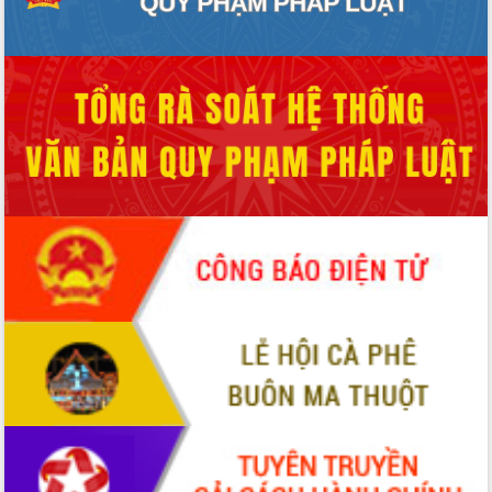
Hội thảo khoa học “Giải pháp thúc đẩy
phát triển nền kinh tế xanh tại tỉnh
Đắk Lắk”
Tăng cường giám sát, đôn đốc thực
hiện nhiệm vụ quản lý tài sản công
hàng tuần
Tháo gỡ những vướng mắc, đẩy mạnh
công tác cải cách thủ tục hành chính
tại Trung tâm Phục vụ hành chính
công tỉnh
Đắk Lắk: Tôn vinh 46 giải pháp tại Hội
thi Sáng tạo Kỹ thuật 2024 - 2025
Đắk Lắk rà soát, điều chỉnh Đề án 190
về phát triển nuôi trồng thủy sản
Phó Chủ tịch UBND tỉnh Đắk Lắk
Trương Công Thái kiểm tra thực địa
Dự án cao tốc Khánh Hòa - Buôn Ma
Thuột
Định vị cà phê Việt Nam như một “di
sản sống” trong dòng chảy toàn cầu