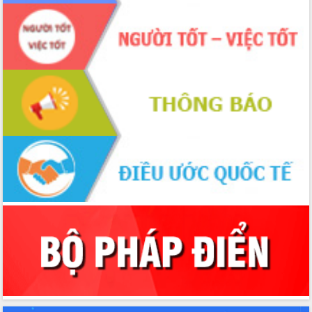
Xây dựng nền hành chính số đồng
hành cùng nông dân dân, doanh nghiệp
Giai đoạn 2026-2030, Đắk Lắk phấn
đấu có 77% xã đạt chuẩn nông thôn
mới
Chuyển đổi số 'mở đường' cho nông
nghiệp Đắk Lắk tăng trưởng bứt phá
Triển khai đồng bộ đo đạc, lập hồ sơ
địa chính, hoàn thiện cơ sở dữ liệu đất
đai
Ứng dụng sinh trắc học - Bước tiến
trong hành trình chuyển đổi số tại Đắk
Lắk
Đắk Lắk nâng cao hiệu quả công tác
Đảng từ Sổ tay đảng viên điện tử
Đắk Lắk đẩy mạnh nuôi biển công
nghệ, hướng tới phát triển thủy sản
bền vững
Tập huấn nâng cao năng lực triển khai
chuyển đổi số cho cán bộ, công chức