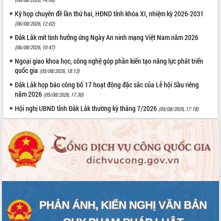
Quy hoạch và Xúc tiến đầu tư tỉnh Đắk
Lắk
Kỳ họp chuyên đề lần thứ hai, HĐND tỉnh khóa XI, nhiệm kỳ 2026-2031
Khơi thông điểm nghẽn, đẩy nhanh
(06/08/2026, 12:02)
giải ngân vốn khắc phục thiên tai
Đắk Lắk mít tinh hưởng ứng Ngày An ninh mạng Việt Nam năm 2026
HĐND tỉnh thông qua điều chỉnh Quy
(06/08/2026, 10:47)
hoạch tỉnh thời kỳ 2021-2030
Ngoại giao khoa học, công nghệ góp phần kiến tạo năng lực phát triển
Hội thảo góp ý hồ sơ điều chỉnh quy
quốc gia
(05/08/2026, 18:13)
hoạch tỉnh Đắk Lắk thời kỳ 2021-2030,
Đắk Lắk họp báo công bố 17 hoạt động đặc sắc của Lễ hội Sầu riêng
tầm nhìn đến năm 2050
năm 2026
(05/08/2026, 17:30)
Nâng cao hiệu quả hoạt động của các
Hội nghị UBND tỉnh Đắk Lắk thường kỳ tháng 7/2026
(05/08/2026, 17:18)
doanh nghiệp nhà nước
Hội nghị triển khai kết nối mạng
truyền số liệu chuyên dùng phục vụ cơ
quan Đảng, Nhà nước
Lễ phát động chuỗi hoạt động chung
tay làm sạch môi trường
Xã Ea Kar bước chuyển mình trong
công tác cải cách hành chính mô hình
mới
UBND tỉnh họp báo định kỳ tháng 4
năm 2026