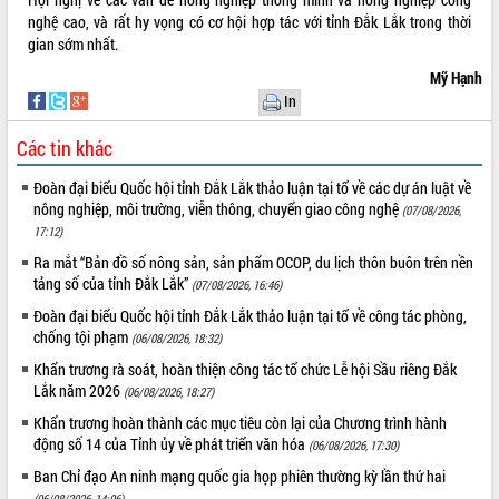
món ăn từ sầu riêng
nghệ cao, và rất hy vọng có cơ hội hợp tác với tỉnh Đắk Lắk trong thời
Đắk Lắk công bố Quy hoạch và xúc
gian sớm nhất.
tiến đầu tư tỉnh
Mỹ Hạnh
Ngành cá ngừ Đắk Lắk chủ động thích
In
ứng để giữ vững thị trường xuất khẩu
Diễn đàn Kinh tế tư nhân Việt Nam đột
Các tin khác
phá cơ chế - Hợp tác công tư
Đề án 06 tạo bước ngoặt đột phá trong
Đoàn đại biểu Quốc hội tỉnh Đắk Lắk thảo luận tại tổ về các dự án luật về
cải cách hành chính tỉnh Đắk Lắk
nông nghiệp, môi trường, viễn thông, chuyển giao công nghệ
(07/08/2026,
17:12)
Kết nối tour, đẩy mạnh chuyển đổi số
để phát triển du lịch Đắk Lắk
Ra mắt “Bản đồ số nông sản, sản phẩm OCOP, du lịch thôn buôn trên nền
tảng số của tỉnh Đắk Lắk”
Khởi động Dự án Đầu tư xây dựng hạ
(07/08/2026, 16:46)
tầng kỹ thuật Cụm công nghiệp Tân
Đoàn đại biểu Quốc hội tỉnh Đắk Lắk thảo luận tại tổ về công tác phòng,
Tiến
chống tội phạm
(06/08/2026, 18:32)
Gặp mặt các cơ quan báo chí nhân Kỷ
Khẩn trương rà soát, hoàn thiện công tác tổ chức Lễ hội Sầu riêng Đắk
niệm 101 năm Ngày Báo chí Cách
Lắk năm 2026
(06/08/2026, 18:27)
mạng Việt Nam
Khẩn trương hoàn thành các mục tiêu còn lại của Chương trình hành
Đắk Lắk sơ kết 4 năm triển khai thực
động số 14 của Tỉnh ủy về phát triển văn hóa
(06/08/2026, 17:30)
hiện Đề án 06 của Chính phủ
Ban Chỉ đạo An ninh mạng quốc gia họp phiên thường kỳ lần thứ hai
Họp báo thông tin về Hội nghị Công bố
(06/08/2026, 14:06)