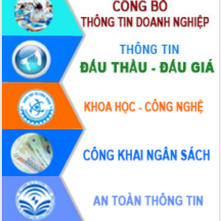
Thứ trưởng Bộ Y tế làm việc với tỉnh
Đắk Lắk về phát triển nhân lực y tế
cho trạm y tế cấp xã
Du lịch Đắk Lắk nâng tầm trải nghiệm
du khách thông qua Hệ thống cơ sở dữ
liệu và Bản đồ số
Tập huấn ứng dụng trí tuệ nhân tạo (AI)
trong thương mại điện tử năm 2026
Đoàn đại biểu Quốc hội tỉnh Đắk Lắk
trao đổi thông tin trước Kỳ họp thứ
nhất, Quốc hội khóa XVI
Quyết liệt cải cách hành chính, khơi
thông nguồn lực phát triển
Nâng cao hiệu lực, hiệu quả HĐND
tỉnh thông qua hiện đại hóa hành chính
Xã Ea Phê gắn cải cách hành chính với
chuyển đổi số
Phó Chủ tịch Thường trực UBND tỉnh
Hồ Thị Nguyên Thảo làm việc tại Trung
tâm Phục vụ hành chính công xã Ea
Phê