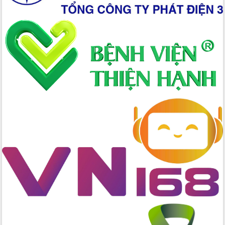
Bầu cử Quốc hội và HĐND: Cử tri Đắk
Lắk gửi gắm niềm tin, kỳ vọng vào lá
phiếu
Đắk Lắk sẵn sàng các điều kiện cho
Ngày hội bầu cử đại biểu Quốc hội
khóa XVI và HĐND các cấp nhiệm kỳ
2026-2031
Đảm bảo cuộc bầu cử đại biểu Quốc
hội và đại biểu HĐND các cấp diễn ra
an toàn, hiệu quả, đúng quy định
Thủ tướng Chính phủ Phạm Minh Chính
kiểm tra, chỉ đạo hoàn thành các dự
án cao tốc và thăm khu tái định cư tại
Đắk Lắk
Sôi nổi Hội đua ngựa truyền thống Gò
Thì Thùng mừng Xuân Bính Ngọ 2026
Lãnh đạo tỉnh dâng hương tưởng niệm
tại Đập Đồng Cam đầu Xuân Bính Ngọ
Ngành nông nghiệp phấn đấu tăng
trưởng đạt 5,86% trong năm 2026
UBND tỉnh Đắk Lắk triển khai công tác