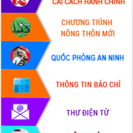
Xây dựng nông thôn mới: Nâng cao đời
sống người dân từ những mô hình thiết
thực
Quyết liệt tháo gỡ vướng mắc, đẩy
nhanh tiến độ các dự án trọng điểm
trong Khu kinh tế Nam Phú Yên
Hòn Yến phát triển du lịch gắn với bảo
tồn biển
Lấy ý kiến điều chỉnh Quy hoạch tỉnh
Đắk Lắk thời kỳ 2021-2030, tầm nhìn
đến năm 2050
Phát động chiến dịch 30 ngày đêm
giải phóng mặt bằng Tuyến đường bộ
ven biển
Đắk Lắk nỗ lực thúc đẩy tăng trưởng
kinh tế từ 10% trở lên trong Quý
II/2026
Đắk Lắk ký kết thỏa thuận hợp tác về
chuyển đổi số giai đoạn 2026 – 2030
với Tập đoàn Bưu chính Viễn thông
Việt Nam