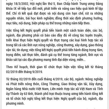
ngày 18/3/2002, Hội nghị lần thứ 5, Ban Chấp hành Trung ương Đảng
ĐIỂM TIN VĂN BẢN
khóa IX về tiếp tục đổi mới, phát triển và nâng cao hiệu quả kinh tế tập
thể. Chỉ rõ kết quả đạt được và nội dung còn hạn chế, rút ra những
QUY HOẠCH - KẾ HOẠCH
nguyên nhân, bài học kinh nghiệm; đồng thời xác định phương hướng,
mục tiêu, nội dung, biện pháp cụ thể trong những năm tiếp theo.
Việc tổng kết Nghị quyết phải tiến hành một cách toàn diện, các bộ,
ngành, địa phương phải có báo cáo đầy đủ về công tác tuyên truyền,
triển khai thực hiện Nghị quyết và thực trạng các loại hình hợp tác xã
trong tất cả các lĩnh vực nông nghiệp, công thương, xây dựng, giao thông
vận tải, tín dụng; việc tổng kết Nghị quyết phải tiến hành đúng trọng tâm,
trọng điểm, sát thực tiễn, đánh giá cụ thể trong từng ngành, lĩnh vực và
khảo sát tại các địa phương mang tính đại diện vùng, miền...
Theo Kế hoạch, thời gian tổ chức thực hiện việc tổng kết từ tháng
02/2019 đến tháng 9/2019.
Từ tháng 02/2019 đến cuối tháng 4/2019, các Bộ, ngành: Nông nghiệp
và Phát triển nông thôn, Công Thương, Giao thông vận tải, Xây dựng,
Ngân hàng Nhà nước Việt Nam, Liên minh Hợp tác xã Việt Nam và Tỉnh
ủy/Thành ủy 63 tỉnh, thành phố trực thuộc trung ương tiến hành tổng kết
và tổ chức hội nghị tổng kết thực hiện Nghị quyết của bộ, ngành, địa
phương mình.