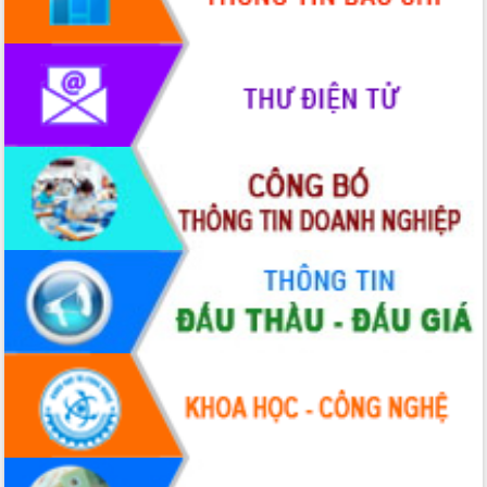
UBND tỉnh họp báo định kỳ tháng 4
năm 2026
Hội thảo khoa học “Giải pháp thúc đẩy
phát triển nền kinh tế xanh tại tỉnh
Đắk Lắk”
Tăng cường giám sát, đôn đốc thực
hiện nhiệm vụ quản lý tài sản công
hàng tuần
Tháo gỡ những vướng mắc, đẩy mạnh
công tác cải cách thủ tục hành chính
tại Trung tâm Phục vụ hành chính
công tỉnh
Đắk Lắk: Tôn vinh 46 giải pháp tại Hội
thi Sáng tạo Kỹ thuật 2024 - 2025
Đắk Lắk rà soát, điều chỉnh Đề án 190
về phát triển nuôi trồng thủy sản
Phó Chủ tịch UBND tỉnh Đắk Lắk
Trương Công Thái kiểm tra thực địa
Dự án cao tốc Khánh Hòa - Buôn Ma
Thuột