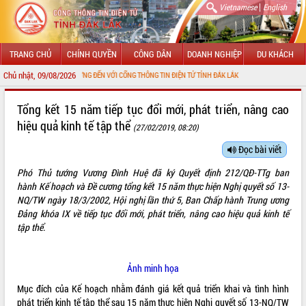
|
Vietnamese
English
TRANG CHỦ
CHÍNH QUYỀN
CÔNG DÂN
DOANH NGHIỆP
DU KHÁCH
Chủ nhật, 09/08/2026
CHÀO MỪNG ĐẾN VỚI CỔNG THÔNG TIN ĐIỆN TỬ TỈNH ĐẮK LẮK
GIỚI THIỆU
Tổng kết 15 năm tiếp tục đổi mới, phát triển, nâng cao
hiệu quả kinh tế tập thể
(27/02/2019, 08:20)
LÃNH ĐẠO UBND TỈNH
Đọc bài viết
TIN TỨC SỰ KIỆN
Phó Thủ tướng Vương Đình Huệ đã ký Quyết định 212/QĐ-TTg
ban
SỞ, BAN, NGÀNH
hành
Kế hoạch và Đề cương tổng kết 15 năm thực hiện Nghị quyết số 13-
NQ/TW ngày 18/3/2002, Hội nghị lần thứ 5, Ban Chấp hành Trung ương
UBND CÁC XÃ, PHƯỜNG
Đảng khóa IX về tiếp tục đổi mới, phát triển, nâng cao hiệu quả kinh tế
tập thể.
THÔNG TIN CHỈ ĐẠO ĐIỀU HÀNH
Ảnh minh họa
HỆ THỐNG VĂN BẢN
Mục đích của Kế hoạch nhằm đánh giá kết quả triển khai và tình hình
VĂN BẢN HĐND TỈNH
phát triển kinh tế tập thể sau 15 năm thực hiện Nghị quyết số 13-NQ/TW