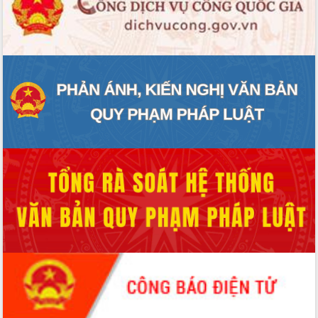
sầu riêng tại Đắk Lắk
Trình diễn nghệ thuật chế biến các
món ăn từ sầu riêng
Đắk Lắk công bố Quy hoạch và xúc
tiến đầu tư tỉnh
Ngành cá ngừ Đắk Lắk chủ động thích
ứng để giữ vững thị trường xuất khẩu
Diễn đàn Kinh tế tư nhân Việt Nam đột
phá cơ chế - Hợp tác công tư
Đề án 06 tạo bước ngoặt đột phá trong
cải cách hành chính tỉnh Đắk Lắk
Kết nối tour, đẩy mạnh chuyển đổi số
để phát triển du lịch Đắk Lắk
Khởi động Dự án Đầu tư xây dựng hạ
tầng kỹ thuật Cụm công nghiệp Tân
Tiến
Gặp mặt các cơ quan báo chí nhân Kỷ
niệm 101 năm Ngày Báo chí Cách
mạng Việt Nam
Đắk Lắk sơ kết 4 năm triển khai thực