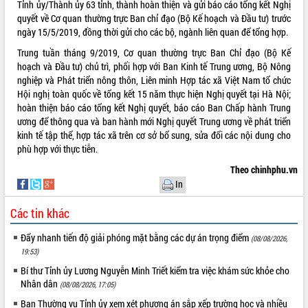
Tỉnh ủy/Thành ủy 63 tỉnh, thành hoàn thiện và gửi báo cáo tổng kết Nghị
quyết về Cơ quan thường trực Ban chỉ đạo (Bộ Kế hoạch và Đầu tư) trước
VIDEO
ngày 15/5/2019, đồng thời gửi cho các bộ, ngành liên quan để tổng hợp.
Trung tuần tháng 9/2019, Cơ quan thường trực Ban Chỉ đạo (Bộ Kế
hoạch và Đầu tư) chủ trì, phối hợp với Ban Kinh tế Trung ương, Bộ Nông
nghiệp và Phát triển nông thôn, Liên minh Hợp tác xã Việt Nam tổ chức
Hội nghị toàn quốc về tổng kết 15 năm thực hiện Nghị quyết tại Hà Nội;
hoàn thiện báo cáo tổng kết Nghị quyết, báo cáo Ban Chấp hành Trung
ương để thông qua và ban hành mới Nghị quyết Trung ương về phát triển
kinh tế tập thể, hợp tác xã trên cơ sở bổ sung, sửa đổi các nội dung cho
phù hợp với thực tiễn.
Trailer Lễ hội Sầu riêng Đắk Lắk năm
2026
Theo chinhphu.vn
In
Khám bệnh, cấp phát thuốc miễn phí
và tặng quà người dân xã Cư Pui
Các tin khác
Hội nghị UBND tỉnh Đắk Lắk thường kỳ
tháng 7/2026
Đẩy nhanh tiến độ giải phóng mặt bằng các dự án trọng điểm
(08/08/2026,
Lễ truy tặng danh hiệu “Bà Mẹ Việt
19:53)
ALBUM ẢNH
Nam Anh hùng” và trao Huân chương
Bí thư Tỉnh ủy Lương Nguyễn Minh Triết kiểm tra việc khám sức khỏe cho
Lao động
Nhân dân
(08/08/2026, 17:05)
UBND tỉnh Đắk Lắk triển khai nhiệm
Ban Thường vụ Tỉnh ủy xem xét phương án sắp xếp trường học và nhiều
vụ 6 tháng cuối năm 2026