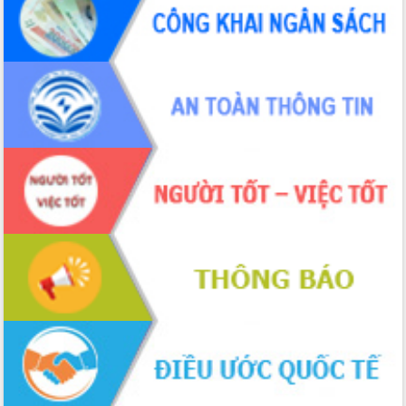
Định vị cà phê Việt Nam như một “di
sản sống” trong dòng chảy toàn cầu
Xây dựng nông thôn mới: Nâng cao đời
sống người dân từ những mô hình thiết
thực
Quyết liệt tháo gỡ vướng mắc, đẩy
nhanh tiến độ các dự án trọng điểm
trong Khu kinh tế Nam Phú Yên
Hòn Yến phát triển du lịch gắn với bảo
tồn biển
Lấy ý kiến điều chỉnh Quy hoạch tỉnh
Đắk Lắk thời kỳ 2021-2030, tầm nhìn
đến năm 2050
Phát động chiến dịch 30 ngày đêm
giải phóng mặt bằng Tuyến đường bộ
ven biển
Đắk Lắk nỗ lực thúc đẩy tăng trưởng
kinh tế từ 10% trở lên trong Quý
II/2026
Đắk Lắk ký kết thỏa thuận hợp tác về
chuyển đổi số giai đoạn 2026 – 2030