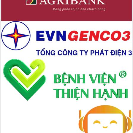
Hồ Thị Nguyên Thảo làm việc tại Trung
tâm Phục vụ hành chính công xã Ea
Phê
Xây dựng nền hành chính số đồng
hành cùng nông dân dân, doanh nghiệp
Giai đoạn 2026-2030, Đắk Lắk phấn
đấu có 77% xã đạt chuẩn nông thôn
mới
Chuyển đổi số 'mở đường' cho nông
nghiệp Đắk Lắk tăng trưởng bứt phá
Triển khai đồng bộ đo đạc, lập hồ sơ
địa chính, hoàn thiện cơ sở dữ liệu đất
đai
Ứng dụng sinh trắc học - Bước tiến
trong hành trình chuyển đổi số tại Đắk
Lắk
Đắk Lắk nâng cao hiệu quả công tác
Đảng từ Sổ tay đảng viên điện tử
Đắk Lắk đẩy mạnh nuôi biển công
nghệ, hướng tới phát triển thủy sản
bền vững