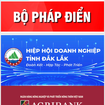
với Tập đoàn Bưu chính Viễn thông
Việt Nam
Thứ trưởng Bộ Y tế làm việc với tỉnh
Đắk Lắk về phát triển nhân lực y tế
cho trạm y tế cấp xã
Du lịch Đắk Lắk nâng tầm trải nghiệm
du khách thông qua Hệ thống cơ sở dữ
liệu và Bản đồ số
Tập huấn ứng dụng trí tuệ nhân tạo (AI)
trong thương mại điện tử năm 2026
Đoàn đại biểu Quốc hội tỉnh Đắk Lắk
trao đổi thông tin trước Kỳ họp thứ
nhất, Quốc hội khóa XVI
Quyết liệt cải cách hành chính, khơi
thông nguồn lực phát triển
Nâng cao hiệu lực, hiệu quả HĐND
tỉnh thông qua hiện đại hóa hành chính
Xã Ea Phê gắn cải cách hành chính với
chuyển đổi số
Phó Chủ tịch Thường trực UBND tỉnh