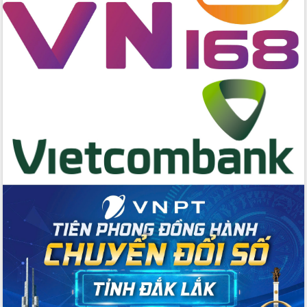
Tập huấn nâng cao năng lực triển khai
chuyển đổi số cho cán bộ, công chức
cấp xã
Đắk Lắk phát động hưởng ứng Ngày
Quyền của người tiêu dùng Việt Nam
2026
Đẩy mạnh cải cách hành chính, quyết
tâm đạt được mục tiêu tăng trưởng
hai con số trong năm 2026
Tổ chức trang trọng Lễ hội Đền thờ
Lương Văn Chánh năm 2026
Phó Bí thư Tỉnh ủy Đắk Lắk Đỗ Hữu
Huy giữ chức Bí thư Đảng ủy Ủy Ban
Nhân dân tỉnh
Bệnh án điện tử thúc đẩy chuyển đổi
số y tế tại Đắk Lắk
Chuyển đổi số thư viện: Mở rộng
không gian tri thức trong thời đại số
Đánh giá, rút kinh nghiệm công tác tổ
chức diễn tập trước ngày bầu cử