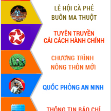
hiện Đề án 06 của Chính phủ
Họp báo thông tin về Hội nghị Công bố
Quy hoạch và Xúc tiến đầu tư tỉnh Đắk
Lắk
Khơi thông điểm nghẽn, đẩy nhanh
giải ngân vốn khắc phục thiên tai
HĐND tỉnh thông qua điều chỉnh Quy
hoạch tỉnh thời kỳ 2021-2030
Hội thảo góp ý hồ sơ điều chỉnh quy
hoạch tỉnh Đắk Lắk thời kỳ 2021-2030,
tầm nhìn đến năm 2050
Nâng cao hiệu quả hoạt động của các
doanh nghiệp nhà nước
Hội nghị triển khai kết nối mạng
truyền số liệu chuyên dùng phục vụ cơ
quan Đảng, Nhà nước
Lễ phát động chuỗi hoạt động chung
tay làm sạch môi trường
Xã Ea Kar bước chuyển mình trong
công tác cải cách hành chính mô hình
mới