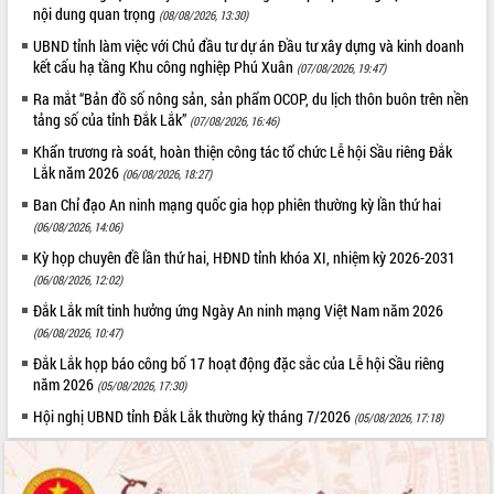
nội dung quan trọng
(08/08/2026, 13:30)
Kỳ họp thứ Hai, Hội đồng nhân dân
UBND tỉnh làm việc với Chủ đầu tư dự án Đầu tư xây dựng và kinh doanh
tỉnh khóa XI quyết nghị nhiều nội dung
kết cấu hạ tầng Khu công nghiệp Phú Xuân
quan trọng
(07/08/2026, 19:47)
Bí thư Tỉnh ủy Lương Nguyễn Minh
Ra mắt “Bản đồ số nông sản, sản phẩm OCOP, du lịch thôn buôn trên nền
Triết thăm, tặng quà người có công với
tảng số của tỉnh Đắk Lắk”
(07/08/2026, 16:46)
cách mạng
LIÊN KẾT WEB
Khẩn trương rà soát, hoàn thiện công tác tổ chức Lễ hội Sầu riêng Đắk
Rà soát, hoàn thiện hệ thống thiết chế
Lắk năm 2026
(06/08/2026, 18:27)
văn hóa, thể thao đáp ứng yêu cầu
Ban Chỉ đạo An ninh mạng quốc gia họp phiên thường kỳ lần thứ hai
phát triển mới
(06/08/2026, 14:06)
Thường trực HĐND tỉnh Đắk Lắk gặp
THỐNG KÊ TRUY CẬP
Kỳ họp chuyên đề lần thứ hai, HĐND tỉnh khóa XI, nhiệm kỳ 2026-2031
mặt Đoàn chuyên gia y tế TP. Hồ Chí
(06/08/2026, 12:02)
Minh
Hôm nay:
22920
Đắk Lắk mít tinh hưởng ứng Ngày An ninh mạng Việt Nam năm 2026
Lễ truy điệu và an táng hài cốt liệt sĩ
Tất cả:
66108588
tại Nghĩa trang Liệt sĩ xã Sơn Hòa
(06/08/2026, 10:47)
Bàn giải pháp tháo gỡ khó khăn trong
Đắk Lắk họp báo công bố 17 hoạt động đặc sắc của Lễ hội Sầu riêng
xuất khẩu sầu riêng và triển khai quy
năm 2026
(05/08/2026, 17:30)
định EUDR
Hội nghị UBND tỉnh Đắk Lắk thường kỳ tháng 7/2026
(05/08/2026, 17:18)
Thứ trưởng Bộ Nông nghiệp và Môi
trường Nguyễn Hoàng Hiệp khảo sát
vùng trồng và doanh nghiệp đóng gói