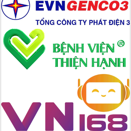
Xây dựng nền hành chính số đồng
hành cùng nông dân dân, doanh nghiệp
Giai đoạn 2026-2030, Đắk Lắk phấn
đấu có 77% xã đạt chuẩn nông thôn
mới
Chuyển đổi số 'mở đường' cho nông
nghiệp Đắk Lắk tăng trưởng bứt phá
Triển khai đồng bộ đo đạc, lập hồ sơ
địa chính, hoàn thiện cơ sở dữ liệu đất
đai
Ứng dụng sinh trắc học - Bước tiến
trong hành trình chuyển đổi số tại Đắk
Lắk
Đắk Lắk nâng cao hiệu quả công tác
Đảng từ Sổ tay đảng viên điện tử
Đắk Lắk đẩy mạnh nuôi biển công
nghệ, hướng tới phát triển thủy sản
bền vững
Tập huấn nâng cao năng lực triển khai
chuyển đổi số cho cán bộ, công chức