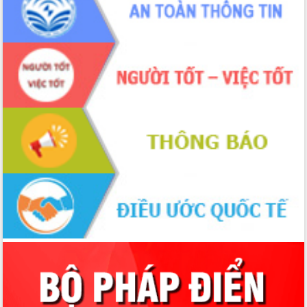
Xây dựng nông thôn mới: Nâng cao đời
sống người dân từ những mô hình thiết
thực
Quyết liệt tháo gỡ vướng mắc, đẩy
nhanh tiến độ các dự án trọng điểm
trong Khu kinh tế Nam Phú Yên
Hòn Yến phát triển du lịch gắn với bảo
tồn biển
Lấy ý kiến điều chỉnh Quy hoạch tỉnh
Đắk Lắk thời kỳ 2021-2030, tầm nhìn
đến năm 2050
Phát động chiến dịch 30 ngày đêm
giải phóng mặt bằng Tuyến đường bộ
ven biển
Đắk Lắk nỗ lực thúc đẩy tăng trưởng
kinh tế từ 10% trở lên trong Quý
II/2026
Đắk Lắk ký kết thỏa thuận hợp tác về
chuyển đổi số giai đoạn 2026 – 2030
với Tập đoàn Bưu chính Viễn thông
Việt Nam