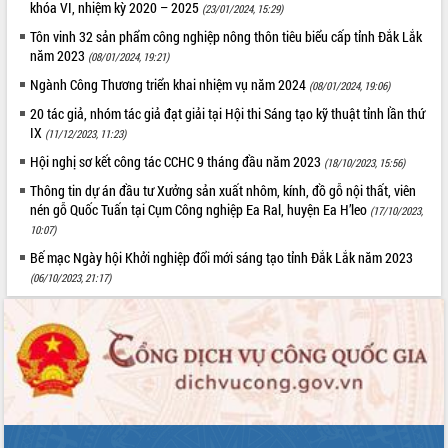
khóa VI, nhiệm kỳ 2020 – 2025
(23/01/2024, 15:29)
quan trọng
Tôn vinh 32 sản phẩm công nghiệp nông thôn tiêu biểu cấp tỉnh Đắk Lắk
Bí thư Tỉnh ủy Lương Nguyễn Minh
năm 2023
(08/01/2024, 19:21)
Triết thăm, tặng quà người có công với
cách mạng
Ngành Công Thương triển khai nhiệm vụ năm 2024
(08/01/2024, 19:06)
Rà soát, hoàn thiện hệ thống thiết chế
20 tác giả, nhóm tác giả đạt giải tại Hội thi Sáng tạo kỹ thuật tỉnh lần thứ
văn hóa, thể thao đáp ứng yêu cầu
LIÊN KẾT WEB
IX
(11/12/2023, 11:23)
phát triển mới
Hội nghị sơ kết công tác CCHC 9 tháng đầu năm 2023
(18/10/2023, 15:56)
Thường trực HĐND tỉnh Đắk Lắk gặp
Thông tin dự án đầu tư Xưởng sản xuất nhôm, kính, đồ gỗ nội thất, viên
mặt Đoàn chuyên gia y tế TP. Hồ Chí
nén gỗ Quốc Tuấn tại Cụm Công nghiệp Ea Ral, huyện Ea H’leo
(17/10/2023,
Minh
THỐNG KÊ TRUY CẬP
10:07)
Lễ truy điệu và an táng hài cốt liệt sĩ
Bế mạc Ngày hội Khởi nghiệp đổi mới sáng tạo tỉnh Đắk Lắk năm 2023
tại Nghĩa trang Liệt sĩ xã Sơn Hòa
Hôm nay:
15981
(06/10/2023, 21:17)
Bàn giải pháp tháo gỡ khó khăn trong
Tất cả:
66061304
xuất khẩu sầu riêng và triển khai quy
định EUDR
Thứ trưởng Bộ Nông nghiệp và Môi
trường Nguyễn Hoàng Hiệp khảo sát
vùng trồng và doanh nghiệp đóng gói
sầu riêng tại Đắk Lắk
Trình diễn nghệ thuật chế biến các