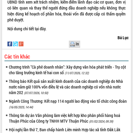
UBND tỉnh xem xét trách nhiệm, kiểm điểm lãnh đạo các cơ quan, đơn vị
có liên quan và thay thế người đứng đầu doanh nghiệp nếu không thực
VIDEO
hiện đúng kế hoạch cổ phần hóa, thoái vốn đã được cấp có thẩm quyền
phê duyệt.
Nội dung chi tiết
tại đây
.
Bá Lục
In
Các tin khác
Chương trình "Cà phê doanh nhân": Xây dựng văn hóa phát triển - Trụ cột
Khám bệnh, cấp phát thuốc miễn phí
cho tăng trưởng kinh tế hai con số
và tặng quà người dân xã Cư Pui
(11/07/2026, 12:32)
Hội nghị UBND tỉnh Đắk Lắk thường kỳ
Thông báo Kết quả sản xuất kinh doanh của các doanh nghiệp do Nhà
tháng 7/2026
nước nắm giữ 100% vốn điều lệ và các doanh nghiệp có vốn nhà nước
năm 202
(07/07/2026, 10:50)
Lễ truy tặng danh hiệu “Bà Mẹ Việt
Nam Anh hùng” và trao Huân chương
Ngành Công Thương: Kết nạp 114 người lao động vào tổ chức công đoàn
Lao động
(16/05/2025, 14:44)
ALBUM ẢNH
UBND tỉnh Đắk Lắk triển khai nhiệm
Thông tin dự án Văn phòng làm việc kết hợp kho phân phối hàng hoá
vụ 6 tháng cuối năm 2026
Thuận Phúc của Công ty TNHH MTV Thuận Phúc
(01/02/2024, 09:39)
Kỳ họp thứ Hai, Hội đồng nhân dân
Hội nghị lần thứ 7, Ban chấp hành Liên minh Hợp tác xã tỉnh Đắk Lắk
tỉnh khóa XI quyết nghị nhiều nội dung