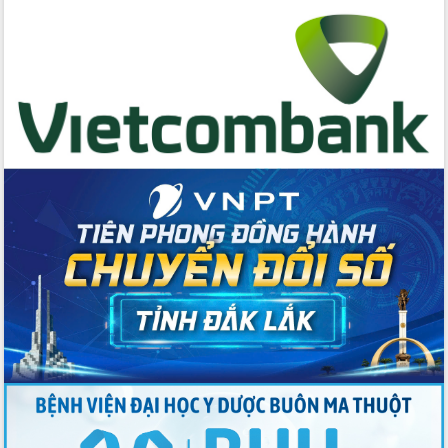
cấp xã
Đắk Lắk phát động hưởng ứng Ngày
Quyền của người tiêu dùng Việt Nam
2026
Đẩy mạnh cải cách hành chính, quyết
tâm đạt được mục tiêu tăng trưởng
hai con số trong năm 2026
Tổ chức trang trọng Lễ hội Đền thờ
Lương Văn Chánh năm 2026
Phó Bí thư Tỉnh ủy Đắk Lắk Đỗ Hữu
Huy giữ chức Bí thư Đảng ủy Ủy Ban
Nhân dân tỉnh
Bệnh án điện tử thúc đẩy chuyển đổi
số y tế tại Đắk Lắk
Chuyển đổi số thư viện: Mở rộng
không gian tri thức trong thời đại số
Đánh giá, rút kinh nghiệm công tác tổ
chức diễn tập trước ngày bầu cử
Chương trình “Gặp gỡ hữu nghị –
Friendship Meeting New Year 2026”