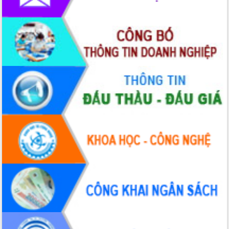
Hội thảo khoa học “Giải pháp thúc đẩy
phát triển nền kinh tế xanh tại tỉnh
Đắk Lắk”
Tăng cường giám sát, đôn đốc thực
hiện nhiệm vụ quản lý tài sản công
hàng tuần
Tháo gỡ những vướng mắc, đẩy mạnh
công tác cải cách thủ tục hành chính
tại Trung tâm Phục vụ hành chính
công tỉnh
Đắk Lắk: Tôn vinh 46 giải pháp tại Hội
thi Sáng tạo Kỹ thuật 2024 - 2025
Đắk Lắk rà soát, điều chỉnh Đề án 190
về phát triển nuôi trồng thủy sản
Phó Chủ tịch UBND tỉnh Đắk Lắk
Trương Công Thái kiểm tra thực địa
Dự án cao tốc Khánh Hòa - Buôn Ma
Thuột
Định vị cà phê Việt Nam như một “di
sản sống” trong dòng chảy toàn cầu