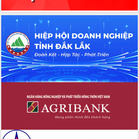
Thứ trưởng Bộ Y tế làm việc với tỉnh
Đắk Lắk về phát triển nhân lực y tế
cho trạm y tế cấp xã
Du lịch Đắk Lắk nâng tầm trải nghiệm
du khách thông qua Hệ thống cơ sở dữ
liệu và Bản đồ số
Tập huấn ứng dụng trí tuệ nhân tạo (AI)
trong thương mại điện tử năm 2026
Đoàn đại biểu Quốc hội tỉnh Đắk Lắk
trao đổi thông tin trước Kỳ họp thứ
nhất, Quốc hội khóa XVI
Quyết liệt cải cách hành chính, khơi
thông nguồn lực phát triển
Nâng cao hiệu lực, hiệu quả HĐND
tỉnh thông qua hiện đại hóa hành chính
Xã Ea Phê gắn cải cách hành chính với
chuyển đổi số
Phó Chủ tịch Thường trực UBND tỉnh
Hồ Thị Nguyên Thảo làm việc tại Trung
tâm Phục vụ hành chính công xã Ea
Phê