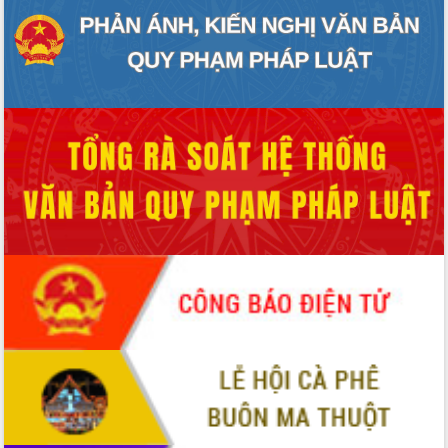
món ăn từ sầu riêng
Đắk Lắk công bố Quy hoạch và xúc
tiến đầu tư tỉnh
Ngành cá ngừ Đắk Lắk chủ động thích
ứng để giữ vững thị trường xuất khẩu
Diễn đàn Kinh tế tư nhân Việt Nam đột
phá cơ chế - Hợp tác công tư
Đề án 06 tạo bước ngoặt đột phá trong
cải cách hành chính tỉnh Đắk Lắk
Kết nối tour, đẩy mạnh chuyển đổi số
để phát triển du lịch Đắk Lắk
Khởi động Dự án Đầu tư xây dựng hạ
tầng kỹ thuật Cụm công nghiệp Tân
Tiến
Gặp mặt các cơ quan báo chí nhân Kỷ
niệm 101 năm Ngày Báo chí Cách
mạng Việt Nam
Đắk Lắk sơ kết 4 năm triển khai thực
hiện Đề án 06 của Chính phủ
Họp báo thông tin về Hội nghị Công bố