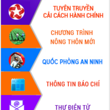
Quy hoạch và Xúc tiến đầu tư tỉnh Đắk
Lắk
Khơi thông điểm nghẽn, đẩy nhanh
giải ngân vốn khắc phục thiên tai
HĐND tỉnh thông qua điều chỉnh Quy
hoạch tỉnh thời kỳ 2021-2030
Hội thảo góp ý hồ sơ điều chỉnh quy
hoạch tỉnh Đắk Lắk thời kỳ 2021-2030,
tầm nhìn đến năm 2050
Nâng cao hiệu quả hoạt động của các
doanh nghiệp nhà nước
Hội nghị triển khai kết nối mạng
truyền số liệu chuyên dùng phục vụ cơ
quan Đảng, Nhà nước
Lễ phát động chuỗi hoạt động chung
tay làm sạch môi trường
Xã Ea Kar bước chuyển mình trong
công tác cải cách hành chính mô hình
mới
UBND tỉnh họp báo định kỳ tháng 4
năm 2026