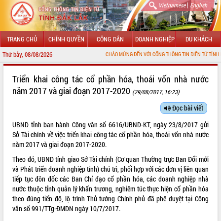
|
Vietnamese
English
TRANG CHỦ
CHÍNH QUYỀN
CÔNG DÂN
DOANH NGHIỆP
DU KHÁCH
Thứ bảy, 08/08/2026
CHÀO MỪNG ĐẾN VỚI CỔNG THÔNG TIN ĐIỆN TỬ TỈNH ĐẮK LẮK
GIỚI THIỆU
Triển khai công tác cổ phần hóa, thoái vốn nhà nước
năm 2017 và giai đoạn 2017-2020
(29/08/2017, 16:23)
LÃNH ĐẠO UBND TỈNH
Đọc bài viết
TIN TỨC SỰ KIỆN
UBND tỉnh ban hành Công văn số 6616/UBND-KT, ngày 23/8/2017 gửi
SỞ, BAN, NGÀNH
Sở Tài chính về việc triển khai công tác cổ phần hóa, thoái vốn nhà nước
năm 2017 và giai đoạn 2017-2020.
UBND CÁC XÃ, PHƯỜNG
Theo đó, UBND tỉnh giao Sở Tài chính (Cơ quan Thường trực Ban Đổi mới
và Phát triển doanh nghiệp tỉnh) chủ trì, phối hợp với các đơn vị liên quan
THÔNG TIN CHỈ ĐẠO ĐIỀU HÀNH
tiếp tục đôn đốc các Ban Chỉ đạo cổ phần hóa, các doanh nghiệp nhà
nước thuộc tỉnh quản lý khẩn trương, nghiêm túc thực hiện cổ phần hóa
HỆ THỐNG VĂN BẢN
theo đúng tiến độ, lộ trình Thủ tướng Chính phủ đã phê duyệt tại Công
văn số 991/TTg-ĐMDN ngày 10/7/2017.
VĂN BẢN HĐND TỈNH