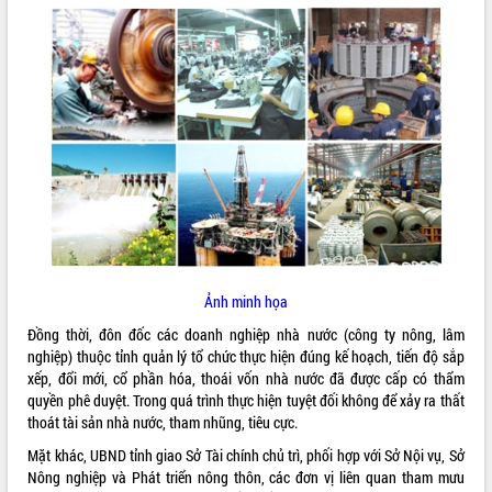
ĐIỂM TIN VĂN BẢN
QUY HOẠCH - KẾ HOẠCH
Ảnh minh họa
Đồng thời, đôn đốc các doanh nghiệp nhà nước (công ty nông, lâm
nghiệp) thuộc tỉnh quản lý tổ chức thực hiện đúng kế hoạch, tiến độ sắp
xếp, đổi mới, cổ phần hóa, thoái vốn nhà nước đã được cấp có thẩm
quyền phê duyệt. Trong quá trình thực hiện tuyệt đối không để xảy ra thất
thoát tài sản nhà nước, tham nhũng, tiêu cực.
Mặt khác, UBND tỉnh giao Sở Tài chính chủ trì, phối hợp với Sở Nội vụ, Sở
Nông nghiệp và Phát triển nông thôn, các đơn vị liên quan tham mưu