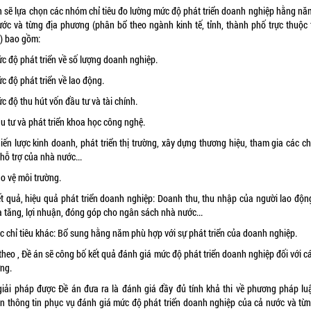
n sẽ lựa chọn các nhóm chỉ tiêu đo lường mức độ phát triển doanh nghiệp hằng nă
ước và từng địa phương (phân bổ theo ngành kinh tế, tỉnh, thành phố trực thuộc 
) bao gồm:
c độ phát triển về số lượng doanh nghiệp.
c độ phát triển về lao động.
c độ thu hút vốn đầu tư và tài chính.
u tư và phát triển khoa học công nghệ.
hiến lược kinh doanh, phát triển thị trường, xây dựng thương hiệu, tham gia các c
 hỗ trợ của nhà nước...
o vệ môi trường.
ết quả, hiệu quả phát triển doanh nghiệp: Doanh thu, thu nhập của người lao động
ia tăng, lợi nhuận, đóng góp cho ngân sách nhà nước...
ác chỉ tiêu khác: Bổ sung hằng năm phù hợp với sự phát triển của doanh nghiệp.
theo , Đề án sẽ công bố kết quả đánh giá mức độ phát triển doanh nghiệp đối với c
ng.
giải pháp được Đề án đưa ra là đánh giá đầy đủ tính khả thi về phương pháp lu
n thông tin phục vụ đánh giá mức độ phát triển doanh nghiệp của cả nước và từn