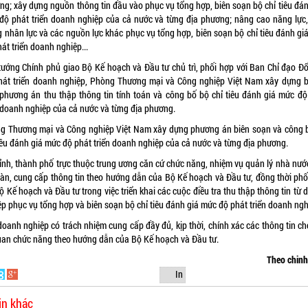
ng; xây dựng nguồn thông tin đầu vào phục vụ tổng hợp, biên soạn bộ chỉ tiêu đán
độ phát triển doanh nghiệp của cả nước và từng địa phương; nâng cao năng lực,
g nhân lực và các nguồn lực khác phục vụ tổng hợp, biên soạn bộ chỉ tiêu đánh gi
át triển doanh nghiệp...
tướng Chính phủ giao Bộ Kế hoạch và Đầu tư chủ trì, phối hợp với Ban Chỉ đạo Đổ
hát triển doanh nghiệp, Phòng Thương mại và Công nghiệp Việt Nam xây dựng b
, phương án thu thập thông tin tính toán và công bố bộ chỉ tiêu đánh giá mức độ
n doanh nghiệp của cả nước và từng địa phương.
g Thương mại và Công nghiệp Việt Nam xây dựng phương án biên soạn và công 
tiêu đánh giá mức độ phát triển doanh nghiệp của cả nước và từng địa phương.
tỉnh, thành phố trực thuộc trung ương căn cứ chức năng, nhiệm vụ quản lý nhà nước
bàn, cung cấp thông tin theo hướng dẫn của Bộ Kế hoạch và Đầu tư, đồng thời phố
ộ Kế hoạch và Đầu tư trong việc triển khai các cuộc điều tra thu thập thông tin từ
ệp phục vụ tổng hợp và biên soạn bộ chỉ tiêu đánh giá mức độ phát triển doanh ngh
doanh nghiệp có trách nhiệm cung cấp đầy đủ, kịp thời, chính xác các thông tin ch
uan chức năng theo hướng dẫn của Bộ Kế hoạch và Đầu tư.
Theo chin
In
in khác