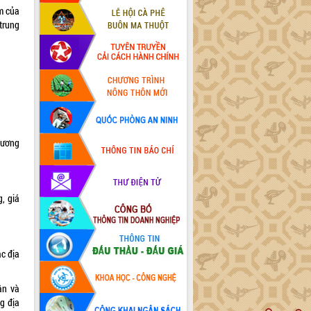
m của
trung
hương
, giá
ác địa
ận và
g địa