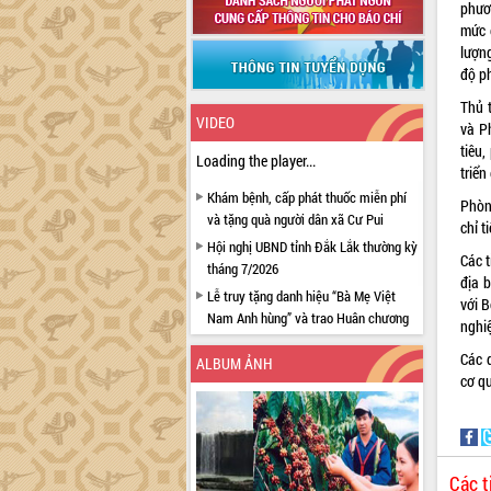
phươ
mức 
lượn
độ ph
Thủ 
VIDEO
và P
tiêu
Loading the player...
triể
Khám bệnh, cấp phát thuốc miễn phí
Phòn
và tặng quà người dân xã Cư Pui
chỉ 
Hội nghị UBND tỉnh Đắk Lắk thường kỳ
Các 
tháng 7/2026
địa 
Lễ truy tặng danh hiệu “Bà Mẹ Việt
với B
Nam Anh hùng” và trao Huân chương
nghi
Lao động
Các 
ALBUM ẢNH
UBND tỉnh Đắk Lắk triển khai nhiệm
cơ q
vụ 6 tháng cuối năm 2026
Kỳ họp thứ Hai, Hội đồng nhân dân
tỉnh khóa XI quyết nghị nhiều nội dung
quan trọng
Các t
Bí thư Tỉnh ủy Lương Nguyễn Minh