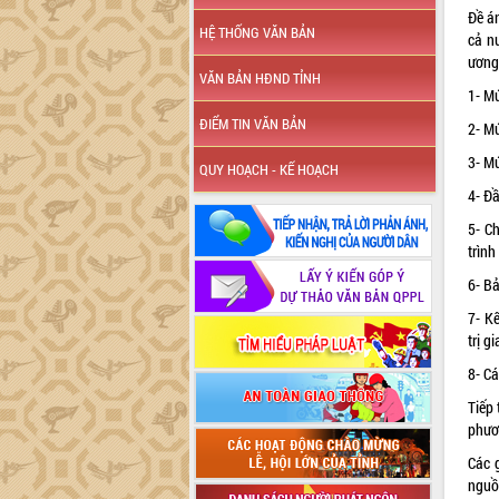
Đề á
HỆ THỐNG VĂN BẢN
cả n
ương
VĂN BẢN HĐND TỈNH
1- Mứ
ĐIỂM TIN VĂN BẢN
2- Mứ
3- Mứ
QUY HOẠCH - KẾ HOẠCH
4- Đầ
5- C
trình
6- Bả
7- K
trị g
8- C
Tiếp 
phươ
Các 
nguồ