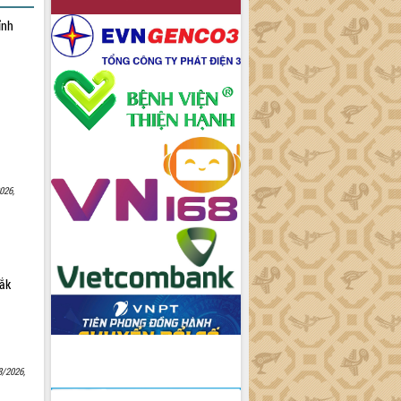
ỉnh
026,
Lắk
8/2026,