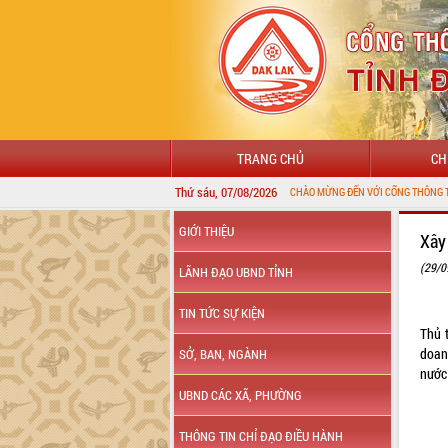
TRANG CHỦ
CH
Thứ sáu, 07/08/2026
GIỚI THIỆU
Xây
(29/0
LÃNH ĐẠO UBND TỈNH
TIN TỨC SỰ KIỆN
Thủ 
doan
SỞ, BAN, NGÀNH
nước 
UBND CÁC XÃ, PHƯỜNG
THÔNG TIN CHỈ ĐẠO ĐIỀU HÀNH