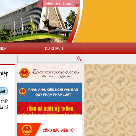
|
Vietnamese
English
IỆP
DU KHÁCH
O MỪNG ĐẾN VỚI CỔNG THÔNG TIN ĐIỆN TỬ TỈNH ĐẮK LẮK
hiệp
viết
triển
ủa cả