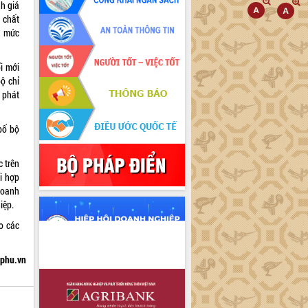
h giá
 chất
á mức
i mới
ộ chỉ
 phát
bố bộ
 trên
i hợp
 doanh
iệp.
o các
hphu.vn