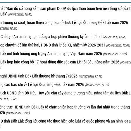
ắt “Bản đồ số nông sản, sản phẩm OCOP, du lịch thôn buôn trên nền tảng số của t
 Lắk”
(07/08/2026, 16:46)
 trương rà soát, hoàn thiện công tác tổ chức Lễ hội Sầu riêng Đắk Lắk năm 2026
8/2026, 18:27)
 Chỉ đạo An ninh mạng quốc gia họp phiên thường kỳ lần thứ hai
(06/08/2026, 14:06)
họp chuyên đề lần thứ hai, HĐND tỉnh khóa XI, nhiệm kỳ 2026-2031
(06/08/2026, 12:02)
 Lắk mít tinh hưởng ứng Ngày An ninh mạng Việt Nam năm 2026
(06/08/2026, 10:47)
 Lắk họp báo công bố 17 hoạt động đặc sắc của Lễ hội Sầu riêng năm 2026
(05/08/2
)
 nghị UBND tỉnh Đắk Lắk thường kỳ tháng 7/2026
(05/08/2026, 17:18)
ng cáo báo chí về Lễ hội Sầu riêng Đắk Lắk năm 2026
(05/08/2026, 11:17)
 tịch UBND tỉnh Đỗ Hữu Huy yêu cầu xây dựng thương hiệu, nâng tầm du lịch Đắk 
8/2026, 21:00)
ng trực HĐND tỉnh Đắk Lắk tổ chức phiên họp thường kỳ lần thứ nhất trong tháng
026
(04/08/2026, 18:22)
 tỉnh Đắk Lắk tổng kết công tác thực hiện các luật về quốc phòng và an ninh
(04/0
)