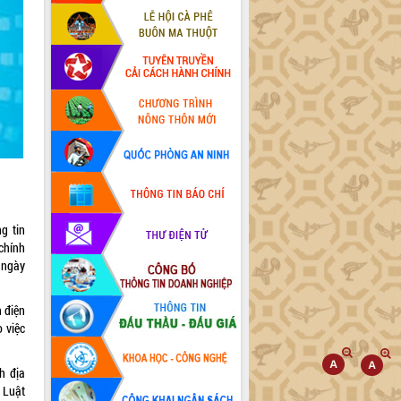
g tin
chính
 ngày
 điện
 việc
h địa
 Luật