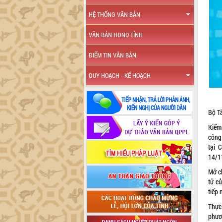
HỆ THỐNG VĂN BẢN
VĂN BẢN HĐND TỈNH
ĐIỂM TIN VĂN BẢN
QUY HOẠCH - KẾ HOẠCH
Bộ Tà
Kiểm
công
tại 
14/1
Mở c
tử c
tiếp 
Thực
phươ