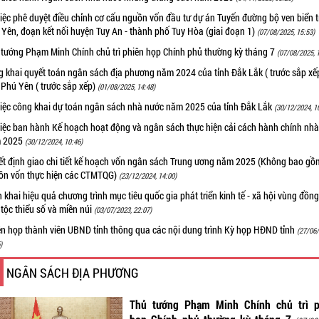
iệc phê duyệt điều chỉnh cơ cấu nguồn vốn đầu tư dự án Tuyến đường bộ ven biển t
Yên, đoạn kết nối huyện Tuy An - thành phố Tuy Hòa (giai đoạn 1)
(07/08/2025, 15:53)
 tướng Phạm Minh Chính chủ trì phiên họp Chính phủ thường kỳ tháng 7
(07/08/2025, 
 khai quyết toán ngân sách địa phương năm 2024 của tỉnh Đắk Lắk ( trước sắp xế
 Phú Yên ( trước sắp xếp)
(01/08/2025, 14:48)
việc công khai dự toán ngân sách nhà nước năm 2025 của tỉnh Đắk Lắk
(30/12/2024, 1
việc ban hành Kế hoạch hoạt động và ngân sách thực hiện cải cách hành chính nh
 2025
(30/12/2024, 10:46)
ết định giao chi tiết kế hoạch vốn ngân sách Trung ương năm 2025 (Không bao gồ
ồn vốn thực hiện các CTMTQG)
(23/12/2024, 14:00)
n khai hiệu quả chương trình mục tiêu quốc gia phát triển kinh tế - xã hội vùng đồn
tộc thiểu số và miền núi
(03/07/2023, 22:07)
ên họp thành viên UBND tỉnh thông qua các nội dung trình Kỳ họp HĐND tỉnh
(27/06
)
NGÂN SÁCH ĐỊA PHƯƠNG
Thủ tướng Phạm Minh Chính chủ trì p