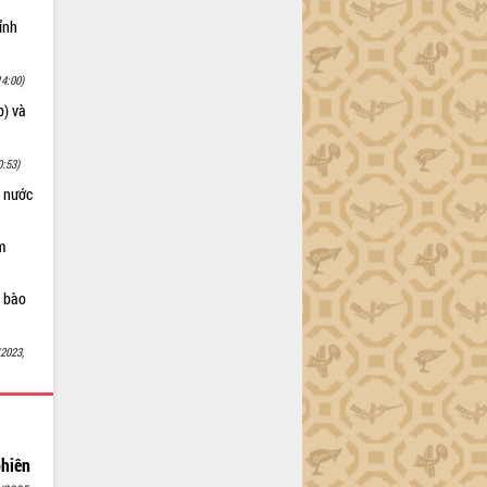
ỉnh
14:00)
p) và
0:53)
à nước
m
g bào
/2023,
hiên