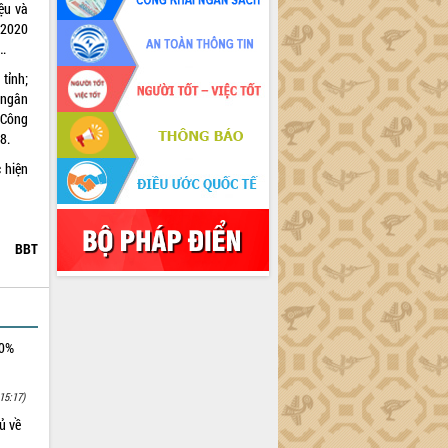
ệu và
 2020
….
tỉnh;
 ngân
 Công
8.
 hiện
BBT
00%
15:17)
ủ về