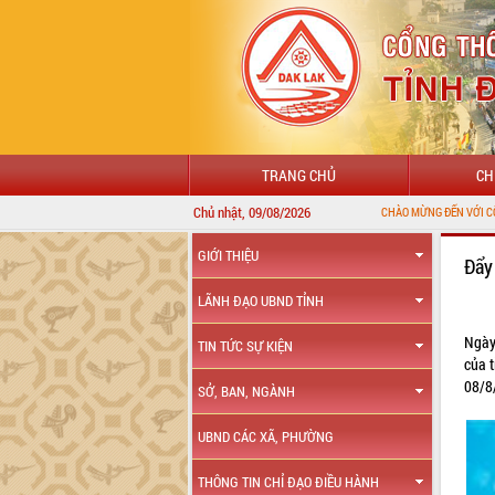
TRANG CHỦ
CH
Chủ nhật, 09/08/2026
GIỚI THIỆU
Đẩy
LÃNH ĐẠO UBND TỈNH
Ngày
TIN TỨC SỰ KIỆN
của 
08/8
SỞ, BAN, NGÀNH
UBND CÁC XÃ, PHƯỜNG
THÔNG TIN CHỈ ĐẠO ĐIỀU HÀNH