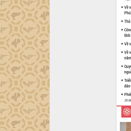
Về v
Phú 
Thủ
Công
tỉnh
Về 
Về 
năm
Quy
ngu
Triể
dân 
Phi
20:56