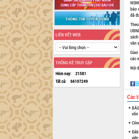
NSNN
báo 
đã đ
Theo
UBND
LIÊN KẾT WEB
sách
văn 
Giao
các n
THỐNG KÊ TRUY CẬP
Nội d
Hôm nay:
21581
Tất cả:
66107249
Các t
BÁO
vốn
Côn
Đắk
việ