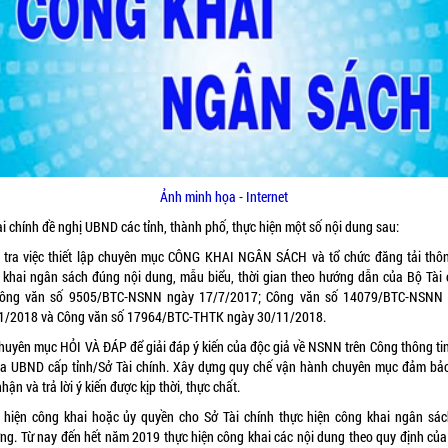
Ảnh minh họa - Internet
i chính đề nghị UBND các tỉnh, thành phố, thực hiện một số nội dung sau:
 tra việc thiết lập chuyên mục CÔNG KHAI NGÂN SÁCH và tổ chức đăng tải thôn
 khai ngân sách đúng nội dung, mẫu biểu, thời gian theo hướng dẫn của Bộ Tài 
Công văn số 9505/BTC-NSNN ngày 17/7/2017; Công văn số 14079/BTC-NSNN
1/2018 và Công văn số 17964/BTC-THTK ngày 30/11/2018.
huyên mục HỎI VÀ ĐÁP để giải đáp ý kiến của độc giả về NSNN trên Công thông tin
ủa UBND cấp tỉnh/Sở Tài chính. Xây dựng quy chế vận hành chuyên mục đảm bảo
nhận và trả lời ý kiến được kịp thời, thực chất.
 hiện công khai hoặc ủy quyền cho Sở Tài chính thực hiện công khai ngân sác
ng. Từ nay đến hết năm 2019 thực hiện công khai các nội dung theo quy định của