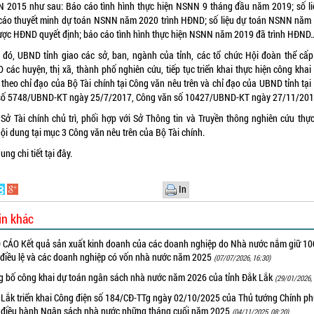
 2015 như sau: Báo cáo tình hình thực hiện NSNN 9 tháng đầu năm 2019; số li
cáo thuyết minh dự toán NSNN năm 2020 trình HĐND; số liệu dự toán NSNN năm
ược HĐND quyết định; báo cáo tình hình thực hiện NSNN năm 2019 đã trình HĐND
 đó, UBND tỉnh giao các sở, ban, ngành của tỉnh, các tổ chức Hội đoàn thể cấp 
 các huyện, thị xã, thành phố nghiên cứu, tiếp tục triển khai thực hiện công khai
 theo chỉ đạo của Bộ Tài chính tại Công văn nêu trên và chỉ đạo của UBND tỉnh tại
số 5748/UBND-KT ngày 25/7/2017, Công văn số 10427/UBND-KT ngày 27/11/201
 Sở Tài chính chủ trì, phối hợp với Sở Thông tin và Truyền thông nghiên cứu thực
ội dung tại mục 3 Công văn nêu trên của Bộ Tài chính.
ung chi tiết
tại đây.
In
in khác
 CÁO Kết quả sản xuất kinh doanh của các doanh nghiệp do Nhà nước nắm giữ 1
 điều lệ và các doanh nghiệp có vốn nhà nước năm 2025
(07/07/2026, 16:30)
g bố công khai dự toán ngân sách nhà nước năm 2026 của tỉnh Đắk Lắk
(29/01/2026, 
 Lắk triển khai Công điện số 184/CĐ-TTg ngày 02/10/2025 của Thủ tướng Chính ph
c điều hành Ngân sách nhà nước những tháng cuối năm 2025
(04/11/2025, 08:20)