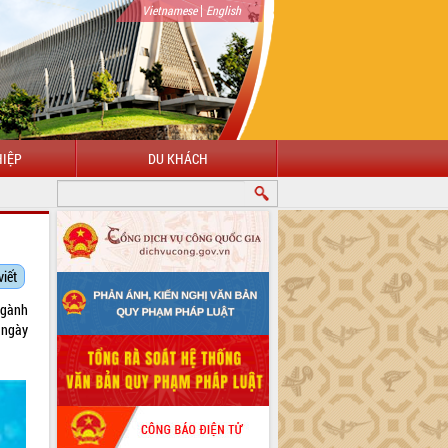
|
Vietnamese
English
IỆP
DU KHÁCH
CHÀO MỪNG ĐẾN VỚI CỔNG THÔNG TIN ĐIỆN TỬ TỈNH ĐẮK LẮK
viết
ngành
 ngày