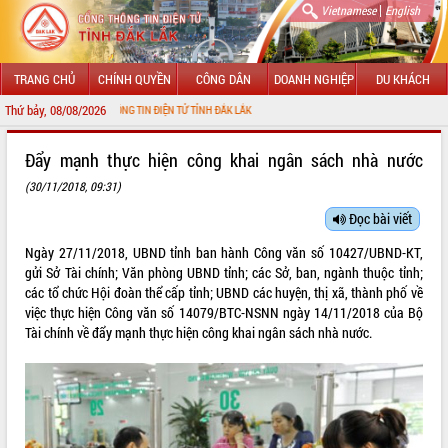
|
Vietnamese
English
TRANG CHỦ
CHÍNH QUYỀN
CÔNG DÂN
DOANH NGHIỆP
DU KHÁCH
Thứ bảy, 08/08/2026
ĐẾN VỚI CỔNG THÔNG TIN ĐIỆN TỬ TỈNH ĐẮK LẮK
GIỚI THIỆU
Đẩy mạnh thực hiện công khai ngân sách nhà nước
(30/11/2018, 09:31)
LÃNH ĐẠO UBND TỈNH
Đọc bài viết
TIN TỨC SỰ KIỆN
Ngày 27/11/2018, UBND tỉnh ban hành Công văn số 10427/UBND-KT,
SỞ, BAN, NGÀNH
gửi Sở Tài chính; Văn phòng UBND tỉnh; các Sở, ban, ngành thuộc tỉnh;
các tổ chức Hội đoàn thể cấp tỉnh; UBND các huyện, thị xã, thành phố về
UBND CÁC XÃ, PHƯỜNG
việc thực hiện Công văn số 14079/BTC-NSNN ngày 14/11/2018 của Bộ
Tài chính về đẩy mạnh thực hiện công khai ngân sách nhà nước.
THÔNG TIN CHỈ ĐẠO ĐIỀU HÀNH
HỆ THỐNG VĂN BẢN
VĂN BẢN HĐND TỈNH