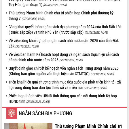
Tuy Hòa (giai đoạn 1)
(07/08/2025, 15:53)
Thủ tướng Phạm Minh Chính chủ trì phiên họp Chính phủ thường kỳ
tháng 7
(07/08/2025, 14:00)
Công khai quyết toán ngân sách địa phương năm 2024 của tỉnh Đắk Lắk
( trước sắp xếp) và tỉnh Phú Yên ( trước sắp xếp)
(01/08/2025, 14:48)
Về việc công khai dự toán ngân sách nhà nước năm 2025 của tỉnh Đắk
Lắk
(30/12/2024, 10:53)
Về việc ban hành Kế hoạch hoạt động và ngân sách thực hiện cải cách
hành chính nhà nước năm 2025
(30/12/2024, 10:46)
Quyết định giao chi tiết kế hoạch vốn ngân sách Trung ương năm 2025
(Không bao gồm nguồn vốn thực hiện các CTMTQG)
(23/12/2024, 14:00)
Triển khai hiệu quả chương trình mục tiêu quốc gia phát triển kinh tế - xã
hội vùng đồng bào dân tộc thiểu số và miền núi
(03/07/2023, 22:07)
Phiên họp thành viên UBND tỉnh thông qua các nội dung trình Kỳ họp
HĐND tỉnh
(27/06/2023, 20:56)
NGÂN SÁCH ĐỊA PHƯƠNG
Thủ tướng Phạm Minh Chính chủ trì