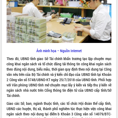
ĐIỂM TIN VĂN BẢN
QUY HOẠCH - KẾ HOẠCH
Ảnh minh họa – Nguồn Internet
Theo đó, UBND tỉnh giao Sở Tài chính khẩn trương tạo lập chuyên mục
công khai ngân sách và tổ chức đăng tải thông tin công khai ngân sách
theo đúng nội dung, biểu mẫu, thời gian quy định theo nội dung tại Công
văn nêu trên của Bộ Tài chính và ý kiến chỉ đạo của UBND tỉnh tại Khoản
2 Công văn số 5748/UBND-KT ngày 25/7/2018 của UBND tỉnh. Phối hợp
với Văn phòng UBND tỉnh mở chuyên mục lấy ý kiến và tiếp thu ý kiến về
ngân sách nhà nước trên Cổng thông tin điện tử của UBND cấp tỉnh/Sở
Tài chính.
Giao các Sở, ban, ngành thuộc tỉnh, các tổ chức Hội đoàn thể cấp tỉnh,
UBND các huyện, thị xã, thành phố nghiêm túc thực hiện việc công khai
ngân sách theo nội dung tại điểm b Khoản 3 Công văn số 14079/BTC-