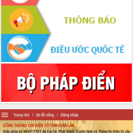
Toggle
Trang chủ
Sơ đồ cổng
Đăng nhập
navigation
CỔNG THÔNG TIN ĐIỆN TỬ TỈNH ĐẮK LẮK
Giấy phép số 99/GP-TTĐT do Cục QL Phát thanh Truyền hình và Thông tin Điện tử cấp