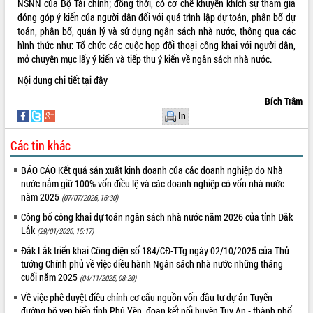
NSNN của Bộ Tài chính; đồng thời, có cơ chế khuyến khích sự tham gia
đóng góp ý kiến của người dân đối với quá trình lập dự toán, phân bổ dự
LIÊN KẾT WEB
toán, phân bổ, quản lý và sử dụng ngân sách nhà nước, thông qua các
hình thức như: Tổ chức các cuộc họp đối thoại công khai với người dân,
mở chuyên mục lấy ý kiến và tiếp thu ý kiến về ngân sách nhà nước.
Nội dung chi tiết
tại đây
THỐNG KÊ TRUY CẬP
Bích Trâm
Hôm nay:
30850
In
Tất cả:
66076173
Các tin khác
BÁO CÁO Kết quả sản xuất kinh doanh của các doanh nghiệp do Nhà
nước nắm giữ 100% vốn điều lệ và các doanh nghiệp có vốn nhà nước
năm 2025
(07/07/2026, 16:30)
Công bố công khai dự toán ngân sách nhà nước năm 2026 của tỉnh Đắk
Lắk
(29/01/2026, 15:17)
Đắk Lắk triển khai Công điện số 184/CĐ-TTg ngày 02/10/2025 của Thủ
tướng Chính phủ về việc điều hành Ngân sách nhà nước những tháng
cuối năm 2025
(04/11/2025, 08:20)
Về việc phê duyệt điều chỉnh cơ cấu nguồn vốn đầu tư dự án Tuyến
đường bộ ven biển tỉnh Phú Yên, đoạn kết nối huyện Tuy An - thành phố