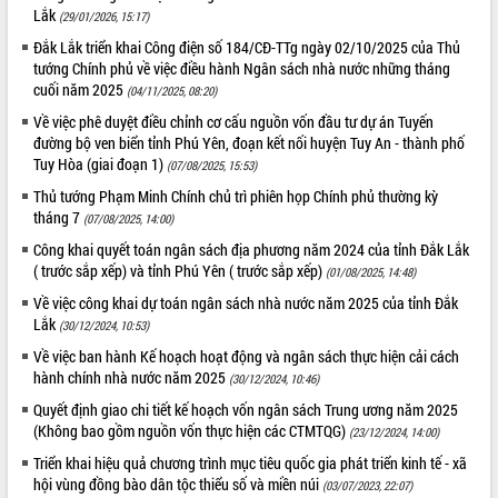
Lắk
(29/01/2026, 15:17)
ĐIỂM TIN VĂN BẢN
Đắk Lắk triển khai Công điện số 184/CĐ-TTg ngày 02/10/2025 của Thủ
tướng Chính phủ về việc điều hành Ngân sách nhà nước những tháng
QUY HOẠCH - KẾ HOẠCH
cuối năm 2025
(04/11/2025, 08:20)
Về việc phê duyệt điều chỉnh cơ cấu nguồn vốn đầu tư dự án Tuyến
đường bộ ven biển tỉnh Phú Yên, đoạn kết nối huyện Tuy An - thành phố
Tuy Hòa (giai đoạn 1)
(07/08/2025, 15:53)
Thủ tướng Phạm Minh Chính chủ trì phiên họp Chính phủ thường kỳ
tháng 7
(07/08/2025, 14:00)
Công khai quyết toán ngân sách địa phương năm 2024 của tỉnh Đắk Lắk
( trước sắp xếp) và tỉnh Phú Yên ( trước sắp xếp)
(01/08/2025, 14:48)
Về việc công khai dự toán ngân sách nhà nước năm 2025 của tỉnh Đắk
Lắk
(30/12/2024, 10:53)
Về việc ban hành Kế hoạch hoạt động và ngân sách thực hiện cải cách
hành chính nhà nước năm 2025
(30/12/2024, 10:46)
Quyết định giao chi tiết kế hoạch vốn ngân sách Trung ương năm 2025
(Không bao gồm nguồn vốn thực hiện các CTMTQG)
(23/12/2024, 14:00)
Triển khai hiệu quả chương trình mục tiêu quốc gia phát triển kinh tế - xã
hội vùng đồng bào dân tộc thiểu số và miền núi
(03/07/2023, 22:07)