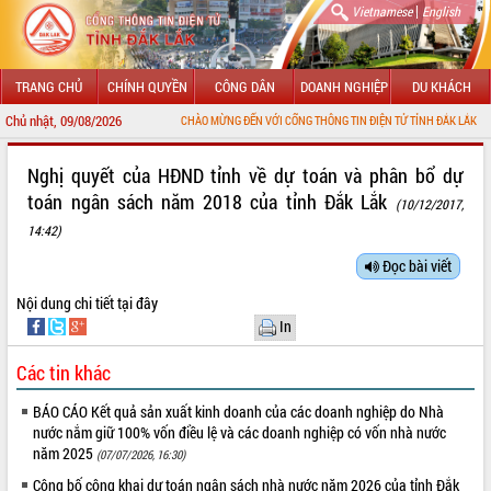
|
Vietnamese
English
TRANG CHỦ
CHÍNH QUYỀN
CÔNG DÂN
DOANH NGHIỆP
DU KHÁCH
Chủ nhật, 09/08/2026
CHÀO MỪNG ĐẾN VỚI CỔNG THÔNG TIN ĐIỆN TỬ TỈNH ĐẮK LẮK
GIỚI THIỆU
Nghị quyết của HĐND tỉnh về dự toán và phân bổ dự
toán ngân sách năm 2018 của tỉnh Đắk Lắk
(10/12/2017,
LÃNH ĐẠO UBND TỈNH
14:42)
TIN TỨC SỰ KIỆN
Đọc bài viết
SỞ, BAN, NGÀNH
Nội dung chi tiết
tại đây
In
UBND CÁC XÃ, PHƯỜNG
Các tin khác
THÔNG TIN CHỈ ĐẠO ĐIỀU HÀNH
BÁO CÁO Kết quả sản xuất kinh doanh của các doanh nghiệp do Nhà
HỆ THỐNG VĂN BẢN
nước nắm giữ 100% vốn điều lệ và các doanh nghiệp có vốn nhà nước
năm 2025
(07/07/2026, 16:30)
VĂN BẢN HĐND TỈNH
Công bố công khai dự toán ngân sách nhà nước năm 2026 của tỉnh Đắk