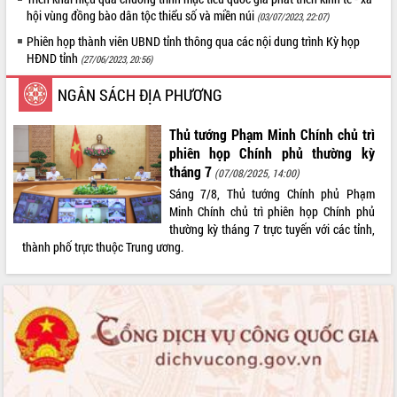
hội vùng đồng bào dân tộc thiểu số và miền núi
(03/07/2023, 22:07)
LIÊN KẾT WEB
Phiên họp thành viên UBND tỉnh thông qua các nội dung trình Kỳ họp
HĐND tỉnh
(27/06/2023, 20:56)
NGÂN SÁCH ĐỊA PHƯƠNG
THỐNG KÊ TRUY CẬP
Thủ tướng Phạm Minh Chính chủ trì
Hôm nay:
40124
phiên họp Chính phủ thường kỳ
Tất cả:
66085447
tháng 7
(07/08/2025, 14:00)
Sáng 7/8, Thủ tướng Chính phủ Phạm
Minh Chính chủ trì phiên họp Chính phủ
thường kỳ tháng 7 trực tuyến với các tỉnh,
thành phố trực thuộc Trung ương.