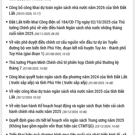
Công bố công khai dự toán ngân sách nhà nước năm 2026 của tỉnh Đắk
ĐIỂM TIN VĂN BẢN
Lắk
(29/01/2026, 15:17)
QUY HOẠCH - KẾ HOẠCH
Đắk Lắk triển khai Công điện số 184/CĐ-TTg ngày 02/10/2025 của Thủ
tướng Chính phủ về việc điều hành Ngân sách nhà nước những tháng
cuối năm 2025
(04/11/2025, 08:20)
Về việc phê duyệt điều chỉnh cơ cấu nguồn vốn đầu tư dự án Tuyến
đường bộ ven biển tỉnh Phú Yên, đoạn kết nối huyện Tuy An - thành phố
Tuy Hòa (giai đoạn 1)
(07/08/2025, 15:53)
Thủ tướng Phạm Minh Chính chủ trì phiên họp Chính phủ thường kỳ
tháng 7
(07/08/2025, 14:00)
Công khai quyết toán ngân sách địa phương năm 2024 của tỉnh Đắk Lắk
( trước sắp xếp) và tỉnh Phú Yên ( trước sắp xếp)
(01/08/2025, 14:48)
Về việc công khai dự toán ngân sách nhà nước năm 2025 của tỉnh Đắk
Lắk
(30/12/2024, 10:53)
Về việc ban hành Kế hoạch hoạt động và ngân sách thực hiện cải cách
hành chính nhà nước năm 2025
(30/12/2024, 10:46)
Quyết định giao chi tiết kế hoạch vốn ngân sách Trung ương năm 2025
(Không bao gồm nguồn vốn thực hiện các CTMTQG)
(23/12/2024, 14:00)
Triển khai hiệu quả chương trình mục tiêu quốc gia phát triển kinh tế - xã