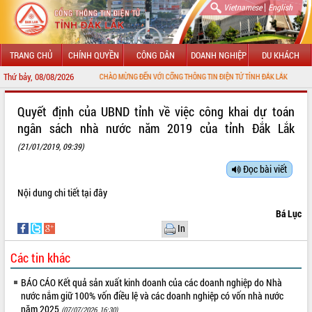
|
Vietnamese
English
TRANG CHỦ
CHÍNH QUYỀN
CÔNG DÂN
DOANH NGHIỆP
DU KHÁCH
Thứ bảy, 08/08/2026
CHÀO MỪNG ĐẾN VỚI CỔNG THÔNG TIN ĐIỆN TỬ TỈNH ĐẮK LẮK
GIỚI THIỆU
Quyết định của UBND tỉnh về việc công khai dự toán
ngân sách nhà nước năm 2019 của tỉnh Đắk Lắk
LÃNH ĐẠO UBND TỈNH
(21/01/2019, 09:39)
TIN TỨC SỰ KIỆN
Đọc bài viết
SỞ, BAN, NGÀNH
Nội dung chi tiết
tại đây
Bá Lục
UBND CÁC XÃ, PHƯỜNG
In
THÔNG TIN CHỈ ĐẠO ĐIỀU HÀNH
Các tin khác
HỆ THỐNG VĂN BẢN
BÁO CÁO Kết quả sản xuất kinh doanh của các doanh nghiệp do Nhà
nước nắm giữ 100% vốn điều lệ và các doanh nghiệp có vốn nhà nước
VĂN BẢN HĐND TỈNH
năm 2025
(07/07/2026, 16:30)