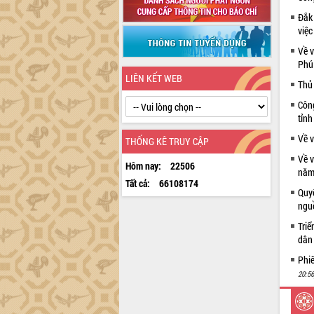
Đắk
việ
Về v
Phú 
LIÊN KẾT WEB
Thủ
Công
tỉnh
Về 
THỐNG KÊ TRUY CẬP
Về 
Hôm nay:
22506
năm
Tất cả:
66108174
Quy
ngu
Triể
dân 
Phi
20:56