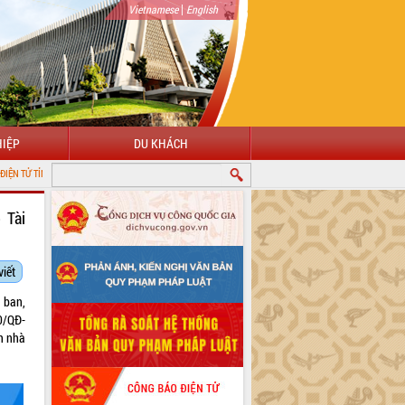
|
Vietnamese
English
IỆP
DU KHÁCH
NH ĐẮK LẮK
 Tài
viết
 ban,
0/QĐ-
h nhà