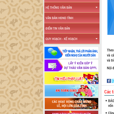
HỆ THỐNG VĂN BẢN
VĂN BẢN HĐND TỈNH
ĐIỂM TIN VĂN BẢN
QUY HOẠCH - KẾ HOẠCH
Theo
và c
và tr
Nội d
Các t
BÁO
vốn
Côn