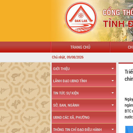
TRANG CHỦ
CH
Chủ nhật, 09/08/2026
GIỚI THIỆU
Tri
chí
LÃNH ĐẠO UBND TỈNH
TIN TỨC SỰ KIỆN
Ngày
ngàn
SỞ, BAN, NGÀNH
BTC
nước
UBND CÁC XÃ, PHƯỜNG
THÔNG TIN CHỈ ĐẠO ĐIỀU HÀNH