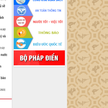
ủ về
ỉnh
14:00)
p) và
0:53)
à nước
m
g bào
/2023,