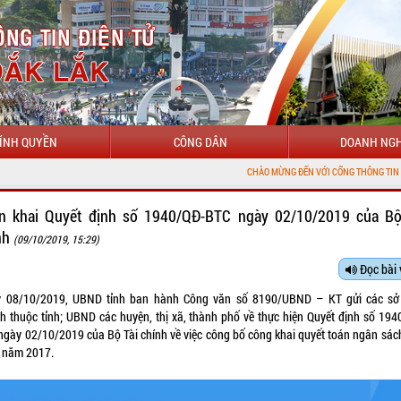
ÍNH QUYỀN
CÔNG DÂN
DOANH NGH
CHÀO MỪNG ĐẾN VỚI CỔNG THÔNG TIN ĐIỆN TỬ TỈ
ển khai Quyết định số 1940/QĐ-BTC ngày 02/10/2019 của Bộ
nh
(09/10/2019, 15:29)
Đọc bài 
 08/10/2019, UBND tỉnh ban hành Công văn số 8190/UBND – KT gửi các sở
h thuộc tỉnh; UBND các huyện, thị xã, thành phố về thực hiện Quyết định số
194
ngày 02/10/2019 của Bộ Tài chính về việc công bố công khai quyết toán ngân sác
 năm 2017.