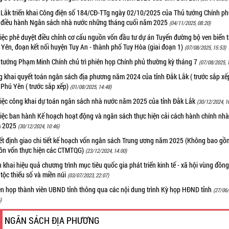
 Lắk triển khai Công điện số 184/CĐ-TTg ngày 02/10/2025 của Thủ tướng Chính ph
c điều hành Ngân sách nhà nước những tháng cuối năm 2025
(04/11/2025, 08:20)
iệc phê duyệt điều chỉnh cơ cấu nguồn vốn đầu tư dự án Tuyến đường bộ ven biển t
Yên, đoạn kết nối huyện Tuy An - thành phố Tuy Hòa (giai đoạn 1)
(07/08/2025, 15:53)
 tướng Phạm Minh Chính chủ trì phiên họp Chính phủ thường kỳ tháng 7
(07/08/2025, 
 khai quyết toán ngân sách địa phương năm 2024 của tỉnh Đắk Lắk ( trước sắp xế
 Phú Yên ( trước sắp xếp)
(01/08/2025, 14:48)
việc công khai dự toán ngân sách nhà nước năm 2025 của tỉnh Đắk Lắk
(30/12/2024, 1
việc ban hành Kế hoạch hoạt động và ngân sách thực hiện cải cách hành chính nh
 2025
(30/12/2024, 10:46)
ết định giao chi tiết kế hoạch vốn ngân sách Trung ương năm 2025 (Không bao gồ
ồn vốn thực hiện các CTMTQG)
(23/12/2024, 14:00)
n khai hiệu quả chương trình mục tiêu quốc gia phát triển kinh tế - xã hội vùng đồn
tộc thiểu số và miền núi
(03/07/2023, 22:07)
ên họp thành viên UBND tỉnh thông qua các nội dung trình Kỳ họp HĐND tỉnh
(27/06
)
NGÂN SÁCH ĐỊA PHƯƠNG