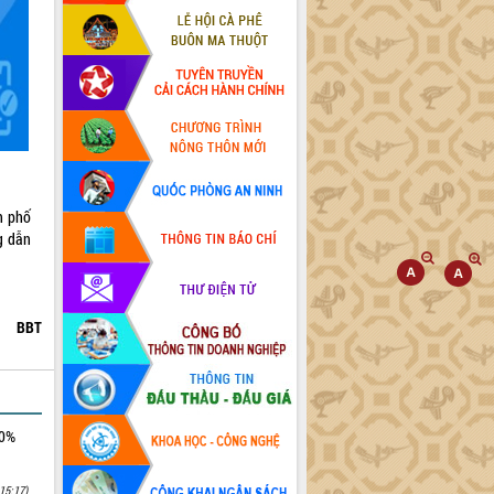
h phố
g dẫn
BBT
00%
15:17)