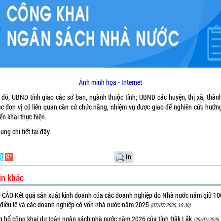
Ảnh minh họa - Internet
 đó, UBND tỉnh giao các sở ban, ngành thuộc tỉnh; UBND các huyện, thị xã, thàn
ác đơn vị có liên quan căn cứ chức năng, nhiệm vụ được giao để nghiên cứu hướn
iển khai thực hiện.
ung chi tiết
tại đây.
In
in khác
 CÁO Kết quả sản xuất kinh doanh của các doanh nghiệp do Nhà nước nắm giữ 1
 điều lệ và các doanh nghiệp có vốn nhà nước năm 2025
(07/07/2026, 16:30)
g bố công khai dự toán ngân sách nhà nước năm 2026 của tỉnh Đắk Lắk
(29/01/2026, 