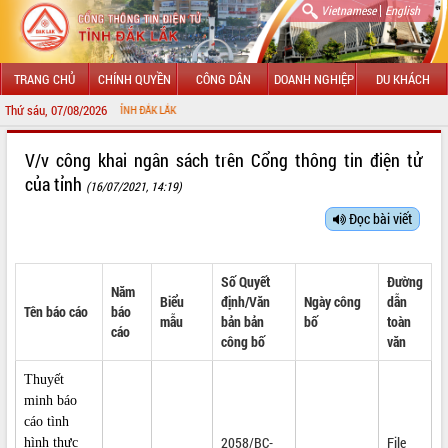
|
Vietnamese
English
TRANG CHỦ
CHÍNH QUYỀN
CÔNG DÂN
DOANH NGHIỆP
DU KHÁCH
Thứ sáu, 07/08/2026
NG TIN ĐIỆN TỬ TỈNH ĐẮK LẮK
GIỚI THIỆU
V/v công khai ngân sách trên Cổng thông tin điện tử
của tỉnh
(16/07/2021, 14:19)
LÃNH ĐẠO UBND TỈNH
Đọc bài viết
TIN TỨC SỰ KIỆN
SỞ, BAN, NGÀNH
Số Quyết
Đường
Năm
Biểu
định/Văn
Ngày công
dẫn
Tên báo cáo
báo
UBND CÁC XÃ, PHƯỜNG
mẫu
bản bản
bố
toàn
cáo
công bố
văn
THÔNG TIN CHỈ ĐẠO ĐIỀU HÀNH
Thuyết
HỆ THỐNG VĂN BẢN
minh báo
cáo tình
VĂN BẢN HĐND TỈNH
2058/BC-
File
hình thực