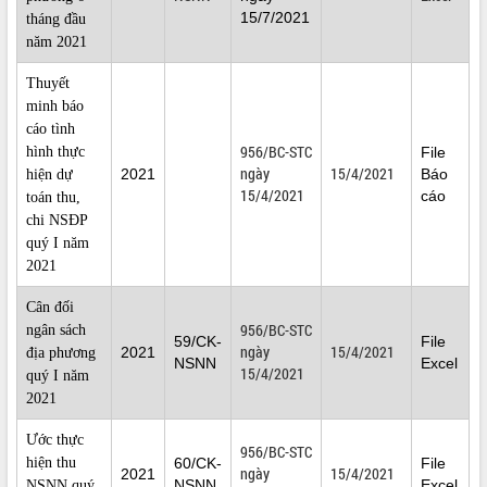
15/7/2021
tháng đầu
LIÊN KẾT WEB
năm 2021
Thuyết
minh báo
cáo tình
THỐNG KÊ TRUY CẬP
956/BC-STC
hình thực
File
Hôm nay:
25704
ngày
15/4/2021
2021
Báo
hiện dự
15/4/2021
cáo
Tất cả:
66038444
toán thu,
chi NSĐP
quý I năm
2021
Cân đối
956/BC-STC
ngân sách
59/CK-
File
ngày
15/4/2021
2021
địa phương
NSNN
Excel
15/4/2021
quý I năm
2021
Ước thực
956/BC-STC
hiện thu
60/CK-
File
ngày
15/4/2021
2021
NSNN
Excel
NSNN quý