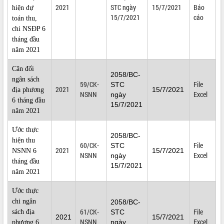
2021
STC ngày
15/7/2021
Báo
hiện dự
ĐIỂM TIN VĂN BẢN
15/7/2021
cáo
toán thu,
chi NSĐP 6
QUY HOẠCH - KẾ HOẠCH
tháng đầu
năm 2021
Cân đối
2058/BC-
ngân sách
59/CK-
File
STC
2021
15/7/2021
địa phương
NSNN
Excel
ngày
6 tháng đầu
15/7/2021
năm 2021
Ước thực
2058/BC-
hiện thu
60/CK-
File
STC
2021
15/7/2021
NSNN 6
NSNN
Excel
ngày
tháng đầu
15/7/2021
năm 2021
Ước thực
chi ngân
2058/BC-
61/CK-
File
sách địa
STC
2021
15/7/2021
NSNN
Excel
ngày
phương 6