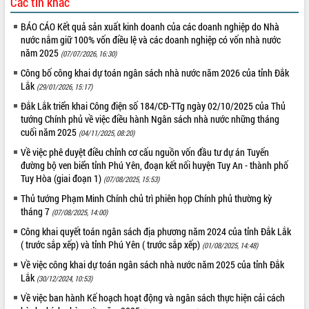
Các tin khác
BÁO CÁO Kết quả sản xuất kinh doanh của các doanh nghiệp do Nhà
nước nắm giữ 100% vốn điều lệ và các doanh nghiệp có vốn nhà nước
năm 2025
(07/07/2026, 16:30)
Công bố công khai dự toán ngân sách nhà nước năm 2026 của tỉnh Đắk
Lắk
(29/01/2026, 15:17)
Đắk Lắk triển khai Công điện số 184/CĐ-TTg ngày 02/10/2025 của Thủ
tướng Chính phủ về việc điều hành Ngân sách nhà nước những tháng
cuối năm 2025
(04/11/2025, 08:20)
Về việc phê duyệt điều chỉnh cơ cấu nguồn vốn đầu tư dự án Tuyến
đường bộ ven biển tỉnh Phú Yên, đoạn kết nối huyện Tuy An - thành phố
Tuy Hòa (giai đoạn 1)
(07/08/2025, 15:53)
Thủ tướng Phạm Minh Chính chủ trì phiên họp Chính phủ thường kỳ
tháng 7
(07/08/2025, 14:00)
Công khai quyết toán ngân sách địa phương năm 2024 của tỉnh Đắk Lắk
( trước sắp xếp) và tỉnh Phú Yên ( trước sắp xếp)
(01/08/2025, 14:48)
Về việc công khai dự toán ngân sách nhà nước năm 2025 của tỉnh Đắk
Lắk
(30/12/2024, 10:53)
Về việc ban hành Kế hoạch hoạt động và ngân sách thực hiện cải cách