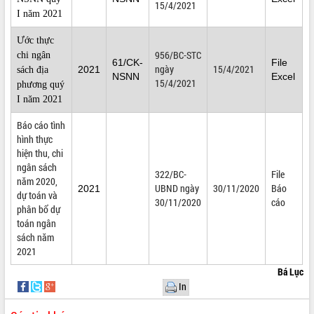
15/4/2021
I năm 2021
Ước thực
956/BC-STC
chi ngân
61/CK-
File
ngày
15/4/2021
2021
sách địa
NSNN
Excel
15/4/2021
phương quý
I năm 2021
Báo cáo tình
hình thực
hiện thu, chi
ngân sách
322/BC-
File
năm 2020,
UBND ngày
30/11/2020
Báo
2021
dự toán và
30/11/2020
cáo
phân bổ dự
toán ngân
sách năm
2021
Bá Lục
In