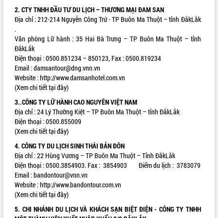
2. CTY TNHH ĐẦU TƯ DU LỊCH – THƯƠNG MẠI ĐAM SAN
ĐIỂM TIN VĂN BẢN
Địa chỉ : 212-214 Nguyễn Công Trứ - TP Buôn Ma Thuột – tỉnh ĐắkLắk
.
QUY HOẠCH - KẾ HOẠCH
Văn phòng Lữ hành : 35 Hai Bà Trưng – TP Buôn Ma Thuột – tỉnh
ĐắkLắk
Điện thoại : 0500.851234 – 850123, Fax : 0500.819234
Email :
damsantour@dng.vnn.vn
Website :
http://www.damsanhotel.com.vn
(Xem chi tiết tại đây)
3..CÔNG TY LỮ HÀNH CAO NGUYÊN VIỆT NAM
Địa chỉ : 24 Lý Thường Kiệt – TP Buôn Ma Thuột – tỉnh ĐắkLắk
Điện thoại : 0500.855009
(Xem chi tiết tại đây)
4. CÔNG TY DU LỊCH SINH THÁI BẢN ĐÔN
Địa chỉ : 22 Hùng Vương – TP Buôn Ma Thuột – Tỉnh ĐắkLắk
Điện thoại : 0500.3854903. Fax : 3854903 Điểm du lịch : 3783079
Email :
bandontour@vnn.vn
Website :
http://www.bandontour.com.vn
(Xem chi tiết tại đây)
5. CHI NHÁNH DU LỊCH VÀ KHÁCH SẠN BIỆT ĐIỆN - CÔNG TY TNHH