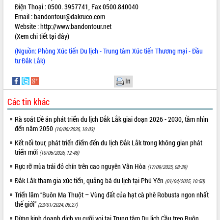
Điện Thoại : 0500. 3957741, Fax 0500.840040
quan trọng
Email :
bandontour@dakruco.com
Bí thư Tỉnh ủy Lương Nguyễn Minh
Website :
http://www.bandontour.net
Triết thăm, tặng quà người có công với
(Xem chi tiết tại đây)
cách mạng
(Nguồn: Phòng Xúc tiến Du lịch - Trung tâm Xúc tiến Thương mại - Đầu
Rà soát, hoàn thiện hệ thống thiết chế
tư Đắk Lắk)
văn hóa, thể thao đáp ứng yêu cầu
LIÊN KẾT WEB
phát triển mới
In
Thường trực HĐND tỉnh Đắk Lắk gặp
mặt Đoàn chuyên gia y tế TP. Hồ Chí
Các tin khác
Minh
THỐNG KÊ TRUY CẬP
Lễ truy điệu và an táng hài cốt liệt sĩ
Rà soát Đề án phát triển du lịch Đắk Lắk giai đoạn 2026 - 2030, tầm nhìn
tại Nghĩa trang Liệt sĩ xã Sơn Hòa
Hôm nay:
461
đến năm 2050
(16/06/2026, 16:03)
Bàn giải pháp tháo gỡ khó khăn trong
Tất cả:
66045784
Kết nối tour, phát triển điểm đến du lịch Đắk Lắk trong không gian phát
xuất khẩu sầu riêng và triển khai quy
triển mới
(10/06/2026, 12:48)
định EUDR
Rực rỡ mùa trái đỏ chín trên cao nguyên Vân Hòa
(17/09/2025, 08:39)
Thứ trưởng Bộ Nông nghiệp và Môi
Đắk Lắk tham gia xúc tiến, quảng bá du lịch tại Phú Yên
trường Nguyễn Hoàng Hiệp khảo sát
(01/04/2025, 10:50)
vùng trồng và doanh nghiệp đóng gói
Triển lãm “Buôn Ma Thuột – Vùng đất của hạt cà phê Robusta ngon nhất
sầu riêng tại Đắk Lắk
thế giới”
(23/01/2024, 08:27)
Trình diễn nghệ thuật chế biến các
Dừng kinh doanh dịch vụ cưỡi voi tại Trung tâm Du lịch Cầu treo Buôn