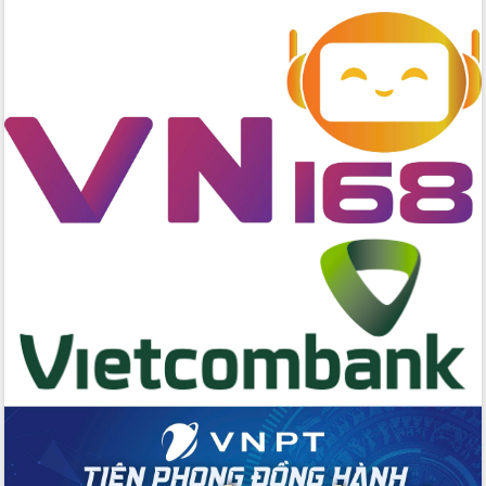
Bầu cử Quốc hội và HĐND: Cử tri Đắk
Lắk gửi gắm niềm tin, kỳ vọng vào lá
phiếu
Đắk Lắk sẵn sàng các điều kiện cho
Ngày hội bầu cử đại biểu Quốc hội
khóa XVI và HĐND các cấp nhiệm kỳ
2026-2031
Đảm bảo cuộc bầu cử đại biểu Quốc
hội và đại biểu HĐND các cấp diễn ra
an toàn, hiệu quả, đúng quy định
Thủ tướng Chính phủ Phạm Minh Chính
kiểm tra, chỉ đạo hoàn thành các dự
án cao tốc và thăm khu tái định cư tại
Đắk Lắk
Sôi nổi Hội đua ngựa truyền thống Gò
Thì Thùng mừng Xuân Bính Ngọ 2026
Lãnh đạo tỉnh dâng hương tưởng niệm
tại Đập Đồng Cam đầu Xuân Bính Ngọ
Ngành nông nghiệp phấn đấu tăng
trưởng đạt 5,86% trong năm 2026
UBND tỉnh Đắk Lắk triển khai công tác