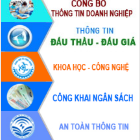
Xây dựng nông thôn mới: Nâng cao đời
sống người dân từ những mô hình thiết
thực
Quyết liệt tháo gỡ vướng mắc, đẩy
nhanh tiến độ các dự án trọng điểm
trong Khu kinh tế Nam Phú Yên
Hòn Yến phát triển du lịch gắn với bảo
tồn biển
Lấy ý kiến điều chỉnh Quy hoạch tỉnh
Đắk Lắk thời kỳ 2021-2030, tầm nhìn
đến năm 2050
Phát động chiến dịch 30 ngày đêm
giải phóng mặt bằng Tuyến đường bộ
ven biển
Đắk Lắk nỗ lực thúc đẩy tăng trưởng
kinh tế từ 10% trở lên trong Quý
II/2026
Đắk Lắk ký kết thỏa thuận hợp tác về
chuyển đổi số giai đoạn 2026 – 2030
với Tập đoàn Bưu chính Viễn thông
Việt Nam