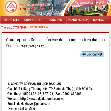
|
Vietnamese
English
TRANG CHỦ
CHÍNH QUYỀN
CÔNG DÂN
DOANH NGHIỆP
DU KHÁCH
Thứ sáu, 07/08/2026
NG TIN ĐIỆN TỬ TỈNH ĐẮK LẮK
GIỚI THIỆU
Chương trình Du Lịch của các doanh nghiệp trên địa bàn
Đắk Lắk
(19/11/2015, 09:13)
LÃNH ĐẠO UBND TỈNH
Đọc bài viết
TIN TỨC SỰ KIỆN
SỞ, BAN, NGÀNH
UBND CÁC XÃ, PHƯỜNG
1. CÔNG TY CỔ PHẦN DU LỊCH ĐẮK LẮK
THÔNG TIN CHỈ ĐẠO ĐIỀU HÀNH
Địa chỉ : 51-53 Lý Thường Kiệt, TP Buôn Ma Thuột, tỉnh ĐắkLắk
Điện thoại : 0500.852108, 857121, Fax : 0500. 852865
HỆ THỐNG VĂN BẢN
Website :
http://www.daklaktourist.com.vn
Email :
daklaktravel@gmail.com
VĂN BẢN HĐND TỈNH
(Xem chi tiết tại đây)