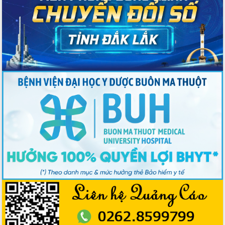
quốc phòng, quân sự địa phương năm
2026
Đắk Lắk tập trung toàn lực khắc phục
tồn tại IUU, sẵn sàng làm việc với
Đoàn thanh tra EC
Chủ tịch UBND tỉnh Tạ Anh Tuấn thăm,
chúc mừng các bệnh viện nhân Ngày
Thầy thuốc Việt Nam
Rộn ràng lễ hội truyền thống Sông
nước Đà Nông lần thứ I năm 2026
Kỳ họp Chuyên đề lần thứ Năm, HĐND
tỉnh Đắk Lắk thông qua các nghị quyết
quan trọng
Thống nhất danh sách giới thiệu ứng
cử đại biểu Quốc hội khoá XVI và đại
biểu HĐND tỉnh Đắk Lắk, nhiệm kỳ
2026-2031
Phát động hai phong trào thi đua quan
trọng trong kỷ nguyên mới
Hội nghị lần thứ tư Ban Chỉ đạo công