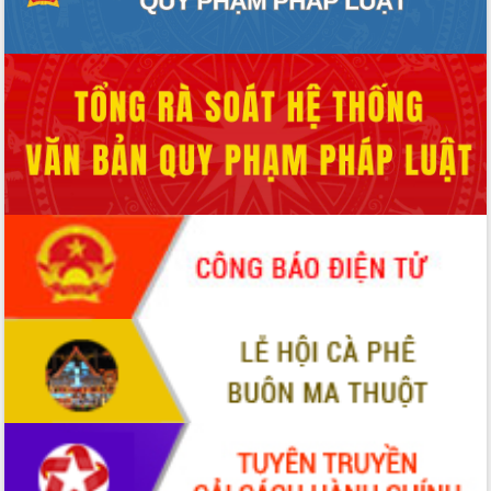
Quy hoạch và Xúc tiến đầu tư tỉnh Đắk
Lắk
Khơi thông điểm nghẽn, đẩy nhanh
giải ngân vốn khắc phục thiên tai
HĐND tỉnh thông qua điều chỉnh Quy
hoạch tỉnh thời kỳ 2021-2030
Hội thảo góp ý hồ sơ điều chỉnh quy
hoạch tỉnh Đắk Lắk thời kỳ 2021-2030,
tầm nhìn đến năm 2050
Nâng cao hiệu quả hoạt động của các
doanh nghiệp nhà nước
Hội nghị triển khai kết nối mạng
truyền số liệu chuyên dùng phục vụ cơ
quan Đảng, Nhà nước
Lễ phát động chuỗi hoạt động chung
tay làm sạch môi trường
Xã Ea Kar bước chuyển mình trong
công tác cải cách hành chính mô hình
mới
UBND tỉnh họp báo định kỳ tháng 4
năm 2026