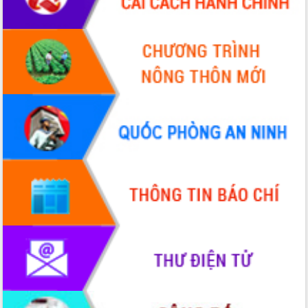
Hội thảo khoa học “Giải pháp thúc đẩy
phát triển nền kinh tế xanh tại tỉnh
Đắk Lắk”
Tăng cường giám sát, đôn đốc thực
hiện nhiệm vụ quản lý tài sản công
hàng tuần
Tháo gỡ những vướng mắc, đẩy mạnh
công tác cải cách thủ tục hành chính
tại Trung tâm Phục vụ hành chính
công tỉnh
Đắk Lắk: Tôn vinh 46 giải pháp tại Hội
thi Sáng tạo Kỹ thuật 2024 - 2025
Đắk Lắk rà soát, điều chỉnh Đề án 190
về phát triển nuôi trồng thủy sản
Phó Chủ tịch UBND tỉnh Đắk Lắk
Trương Công Thái kiểm tra thực địa
Dự án cao tốc Khánh Hòa - Buôn Ma
Thuột
Định vị cà phê Việt Nam như một “di
sản sống” trong dòng chảy toàn cầu