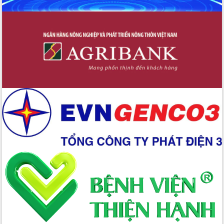
cấp xã
Đắk Lắk phát động hưởng ứng Ngày
Quyền của người tiêu dùng Việt Nam
2026
Đẩy mạnh cải cách hành chính, quyết
tâm đạt được mục tiêu tăng trưởng
hai con số trong năm 2026
Tổ chức trang trọng Lễ hội Đền thờ
Lương Văn Chánh năm 2026
Phó Bí thư Tỉnh ủy Đắk Lắk Đỗ Hữu
Huy giữ chức Bí thư Đảng ủy Ủy Ban
Nhân dân tỉnh
Bệnh án điện tử thúc đẩy chuyển đổi
số y tế tại Đắk Lắk
Chuyển đổi số thư viện: Mở rộng
không gian tri thức trong thời đại số
Đánh giá, rút kinh nghiệm công tác tổ
chức diễn tập trước ngày bầu cử
Chương trình “Gặp gỡ hữu nghị –
Friendship Meeting New Year 2026”