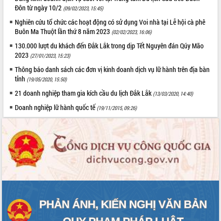
món ăn từ sầu riêng
Đôn từ ngày 10/2
(09/02/2023, 15:45)
Đắk Lắk công bố Quy hoạch và xúc
Nghiên cứu tổ chức các hoạt động có sử dụng Voi nhà tại Lễ hội cà phê
tiến đầu tư tỉnh
Buôn Ma Thuột lần thứ 8 năm 2023
(02/02/2023, 16:06)
Ngành cá ngừ Đắk Lắk chủ động thích
130.000 lượt du khách đến Đắk Lắk trong dịp Tết Nguyên đán Qúy Mão
ứng để giữ vững thị trường xuất khẩu
2023
(27/01/2023, 15:23)
Diễn đàn Kinh tế tư nhân Việt Nam đột
phá cơ chế - Hợp tác công tư
Thông báo danh sách các đơn vị kinh doanh dịch vụ lữ hành trên địa bàn
tỉnh
(19/05/2020, 15:50)
Đề án 06 tạo bước ngoặt đột phá trong
cải cách hành chính tỉnh Đắk Lắk
21 doanh nghiệp tham gia kích cầu du lịch Đắk Lắk
(13/03/2020, 14:40)
Kết nối tour, đẩy mạnh chuyển đổi số
Doanh nghiệp lữ hành quốc tế
(19/11/2015, 09:26)
để phát triển du lịch Đắk Lắk
Khởi động Dự án Đầu tư xây dựng hạ
tầng kỹ thuật Cụm công nghiệp Tân
Tiến
Gặp mặt các cơ quan báo chí nhân Kỷ
niệm 101 năm Ngày Báo chí Cách
mạng Việt Nam
Đắk Lắk sơ kết 4 năm triển khai thực
hiện Đề án 06 của Chính phủ
Họp báo thông tin về Hội nghị Công bố