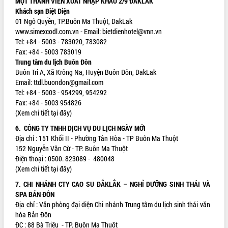
MỘT THÀNH VIÊN XUẤT NHẬP KHẨU 2/9 ĐẮKLẮK
Khách sạn Biệt Điện
VIDEO
01 Ngô Quyền, TP.Buôn Ma Thuột, DakLak
www.simexcodl.com.vn
- Email:
bietdienhotel@vnn.vn
Tel: +84 - 5003 - 783020, 783082
Fax: +84 - 5003 783019
Trung tâm du lịch Buôn Đôn
Buôn Tri A, Xã Krông Na, Huyện Buôn Đôn, DakLak
Email:
ttdl.buondon@gmail.com
Tel: +84 - 5003 - 954299, 954292
Fax: +84 - 5003 954826
(Xem chi tiết tại đây)
Khám bệnh, cấp phát thuốc miễn phí
và tặng quà người dân xã Cư Pui
6. CÔNG TY TNHH DỊCH VỤ DU LỊCH NGÀY MỚI
Hội nghị UBND tỉnh Đắk Lắk thường kỳ
Địa chỉ : 151 Khối II - Phường Tân Hòa - TP Buôn Ma Thuột
tháng 7/2026
152 Nguyễn Văn Cừ - TP. Buôn Ma Thuột
Điện thoại : 0500. 823089 - 480048
Lễ truy tặng danh hiệu “Bà Mẹ Việt
(Xem chi tiết tại đây)
Nam Anh hùng” và trao Huân chương
Lao động
7. CHI NHÁNH CTY CAO SU ĐẮKLẮK – NGHỈ DƯỠNG SINH THÁI VÀ
ALBUM ẢNH
UBND tỉnh Đắk Lắk triển khai nhiệm
SPA BẢN ĐÔN
vụ 6 tháng cuối năm 2026
Địa chỉ : Văn phòng đại diện Chi nhánh Trung tâm du lịch sinh thái văn
hóa Bản Đôn
Kỳ họp thứ Hai, Hội đồng nhân dân
ĐC : 88 Bà Triệu - TP. Buôn Ma Thuột
tỉnh khóa XI quyết nghị nhiều nội dung