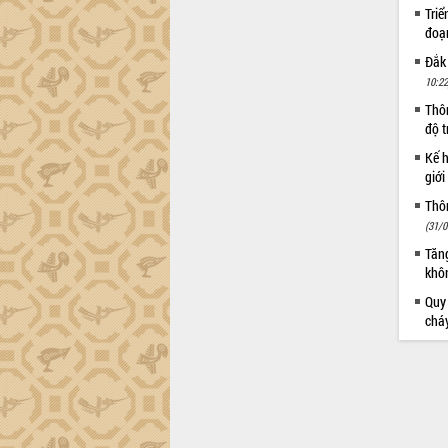
Triể
đoạ
Đắk
10:22
Thôn
độ t
Kế h
giới
Thôn
(31/0
Tăng
khô
Quy
chá