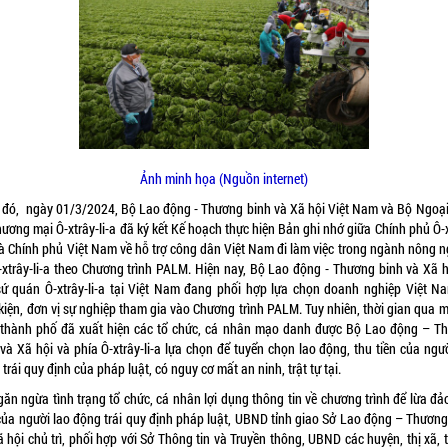
Ảnh minh họa (Nguồn internet)
 đó, ngày 01/3/2024, Bộ Lao động - Thương binh và Xã hội Việt Nam và Bộ Ngoại
ương mại Ô-xtrây-li-a đã ký kết Kế hoạch thực hiện Bản ghi nhớ giữa Chính phủ Ô-
 và Chính phủ Việt Nam về hỗ trợ công dân Việt Nam đi làm việc trong ngành nông n
Ô-xtrây-li-a theo Chương trình PALM. Hiện nay, Bộ Lao động - Thương binh và Xã h
sứ quán Ô-xtrây-li-a tại Việt Nam đang phối hợp lựa chọn doanh nghiệp Việt N
kiện, đơn vị sự nghiệp tham gia vào Chương trình PALM. Tuy nhiên, thời gian qua 
, thành phố đã xuất hiện các tổ chức, cá nhân mạo danh được Bộ Lao động – T
và Xã hội và phía Ô-xtrây-li-a lựa chọn để tuyển chọn lao động, thu tiền của ngư
trái quy định của pháp luật, có nguy cơ mất an ninh, trật tự tại.
ăn ngừa tình trạng tổ chức, cá nhân lợi dụng thông tin về chương trình để lừa đả
 của người lao động trái quy định pháp luật, UBND tỉnh giao Sở Lao động – Thương
 hội chủ trì, phối hợp với Sở Thông tin và Truyền thông, UBND các huyện, thị xã,