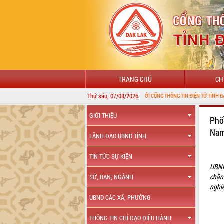
TRANG CHỦ
CH
Thứ sáu, 07/08/2026
CHÀO MỪNG ĐẾN VỚI CỔNG THÔNG TIN ĐIỆN TỬ TỈNH ĐẮK LẮK
GIỚI THIỆU
Phố
Nam
LÃNH ĐẠO UBND TỈNH
TIN TỨC SỰ KIỆN
UBND
chặn 
SỞ, BAN, NGÀNH
nghi
UBND CÁC XÃ, PHƯỜNG
THÔNG TIN CHỈ ĐẠO ĐIỀU HÀNH