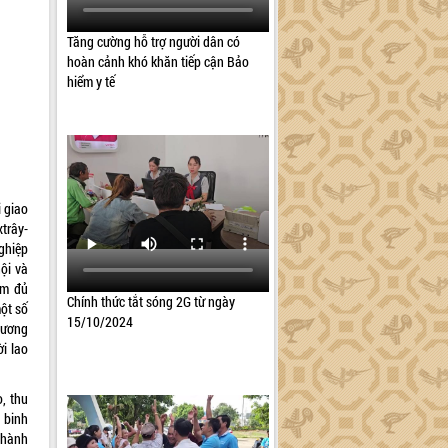
Tăng cường hỗ trợ người dân có
hoàn cảnh khó khăn tiếp cận Bảo
hiểm y tế
 giao
xtrây-
ghiệp
ội và
am đủ
Chính thức tắt sóng 2G từ ngày
một số
15/10/2024
hương
ời lao
o, thu
 binh
 thành