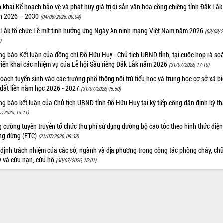
n khai Kế hoạch bảo vệ và phát huy giá trị di sản văn hóa cồng chiêng tỉnh Đắk Lắk 
n 2026 – 2030
(04/08/2026, 09:04)
 Lắk tổ chức Lễ mít tinh hưởng ứng Ngày An ninh mạng Việt Nam năm 2026
(03/08/2
)
g báo Kết luận của đồng chí Đỗ Hữu Huy - Chủ tịch UBND tỉnh, tại cuộc họp rà soá
riển khai các nhiệm vụ của Lễ hội Sầu riêng Đắk Lắk năm 2026
(31/07/2026, 17:10)
oạch tuyển sinh vào các trường phổ thông nội trú tiểu học và trung học cơ sở xã b
 đất liền năm học 2026 - 2027
(31/07/2026, 15:50)
g báo kết luận của Chủ tịch UBND tỉnh Đỗ Hữu Huy tại kỳ tiếp công dân định kỳ t
7/2026, 15:11)
 cường tuyên truyền tổ chức thu phí sử dụng đường bộ cao tốc theo hình thức điện
ng dừng (ETC)
(31/07/2026, 09:33)
 định trách nhiệm của các sở, ngành và địa phương trong công tác phòng cháy, ch
y và cứu nạn, cứu hộ
(30/07/2026, 15:01)