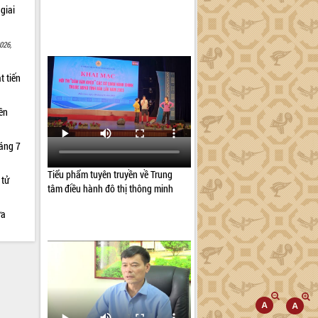
giai
026,
t tiến
iên
háng 7
Tiểu phẩm tuyên truyền về Trung
 tử
tâm điều hành đô thị thông minh
ữa