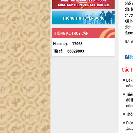
phố v
địa 
chươn
Xã h
dịch
được 
THỐNG KÊ TRUY CẬP
Nội 
Hôm nay:
17063
Tất cả:
66029803
Các t
Đắk 
nôn
Triể
dữ l
nông
Thô
Điể
(04/0