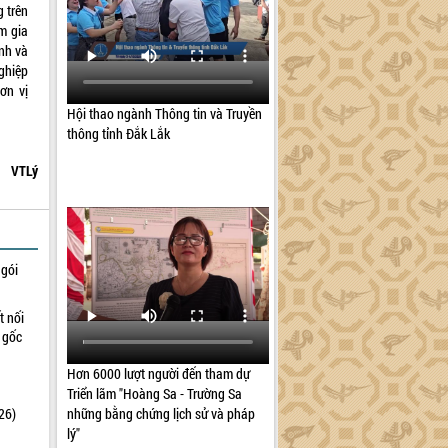
g trên
m gia
inh và
ghiệp
ơn vị
Hội thao ngành Thông tin và Truyền
thông tỉnh Đắk Lắk
VTLý
 gói
t nối
n gốc
Hơn 6000 lượt người đến tham dự
Triển lãm "Hoàng Sa - Trường Sa
những bằng chứng lịch sử và pháp
26)
lý"