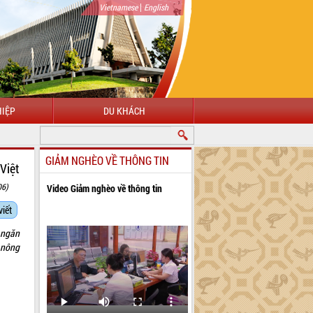
|
Vietnamese
English
IỆP
DU KHÁCH
GIẢM NGHÈO VỀ THÔNG TIN
Việt
06)
Video Giảm nghèo về thông tin
viết
 ngăn
h nông