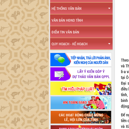
HỆ THỐNG VĂN BẢN
VĂN BẢN HĐND TỈNH
ĐIỂM TIN VĂN BẢN
QUY HOẠCH - KẾ HOẠCH
Theo
và Th
li-a
tại 
Đại 
điều 
tỉnh
binh 
động 
Để ng
tiền
và Xã