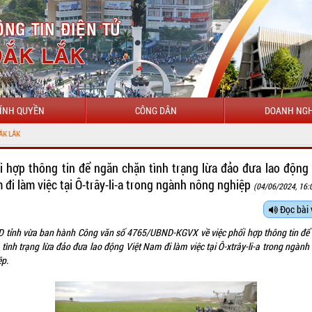
ÍNH QUYỀN
CÔNG DÂN
DOANH NGH
i hợp thông tin để ngăn chặn tình trạng lừa đảo đưa lao động 
 đi làm việc tại Ô-trây-li-a trong ngành nông nghiệp
(04/06/2024, 16:
Đọc bài 
 tỉnh vừa ban hành Công văn số 4765/UBND-KGVX về việc phối hợp thông tin để
tình trạng lừa đảo đưa lao động Việt Nam đi làm việc tại Ô-xtrây-li-a trong ngàn
ệp.