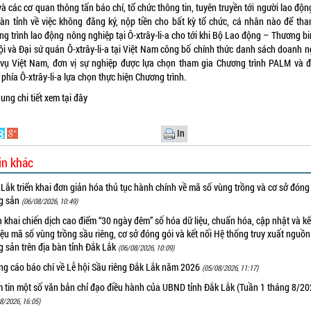
à các cơ quan thông tấn báo chí, tổ chức thông tin, tuyên truyền tới người lao độn
bàn tỉnh về việc không đăng ký, nộp tiền cho bất kỳ tổ chức, cá nhân nào để tha
g trình lao động nông nghiệp tại Ô-xtrây-li-a cho tới khi Bộ Lao động – Thương b
ội và Đại sứ quán Ô-xtrây-li-a tại Việt Nam công bố chính thức danh sách doanh n
 vụ Việt Nam, đơn vị sự nghiệp được lựa chọn tham gia Chương trình PALM và đ
phía Ô-xtrây-li-a lựa chọn thực hiện Chương trình.
dung chi tiết xem
tại đây
In
in khác
Lắk triển khai đơn giản hóa thủ tục hành chính về mã số vùng trồng và cơ sở đóng
g sản
(06/08/2026, 10:49)
n khai chiến dịch cao điểm “30 ngày đêm” số hóa dữ liệu, chuẩn hóa, cập nhật và kế
iệu mã số vùng trồng sầu riêng, cơ sở đóng gói và kết nối Hệ thống truy xuất nguồ
 sản trên địa bàn tỉnh Đắk Lắk
(06/08/2026, 10:09)
ng cáo báo chí về Lễ hội Sầu riêng Đắk Lắk năm 2026
(05/08/2026, 11:17)
m tin một số văn bản chỉ đạo điều hành của UBND tỉnh Đắk Lắk (Tuần 1 tháng 8/20
8/2026, 16:05)