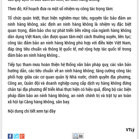
THỐNG KÊ TRUY CẬP
Theo đó, Kế hoạch đưa ra một số nhiệm vụ công tác trọng tâm:
Tổ chức quán triệt, thực hiện nghiêm mục tiêu, nguyên tắc bảo đảm an
Hôm nay:
22628
ninh hàng không, xác định an ninh hàng không là nhiệm vụ đặc biệt
Tất cả:
66108296
quan trọng, đảm bảo cho sự phát triển bền vững của ngành hàng không
dân dụng Việt Nam, cần được quan tâm một cách thường xuyên, liên tục;
công tác đảm bảo an ninh hàng không phù hợp với điều kiện Việt Nam,
đáp ứng tiêu chuẩn và thông lệ quốc tế, mở rộng hợp tác quốc tế trong
đảm bảo an ninh hàng không...
Tiếp tục tham mưu hoàn thiện hệ thống văn bản pháp quy, các văn bản
hướng dẫn, các tiêu chuẩn về an ninh hàng không; tăng cường công tác
phối hợp giữa các cơ quan quản lý Nhà nước, chính quyền địa phương,
Công an, Quân đội và doanh nghiệp cung cấp dịch vụ hàng không đứng
chân tại địa phương để triển khai thực hiện có hiệu quả, đồng bộ các biện
pháp đảm bảo an ninh hàng không, an ninh chính trị và trật tự an toàn
xã hội tại Cảng hàng không, sân bay.
Nội dung chi tiết xem
tại đây
VTLý
In