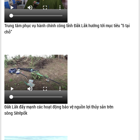
Trung tâm phục vụ hành chính công tỉnh Đắk Lắk hướng tới mục tiêu “5 tại
chỗ”
Đắk Lắk đẩy mạnh các hoạt động bảo vệ nguồn lợi thủy sản trên
sông Sêrêpốk