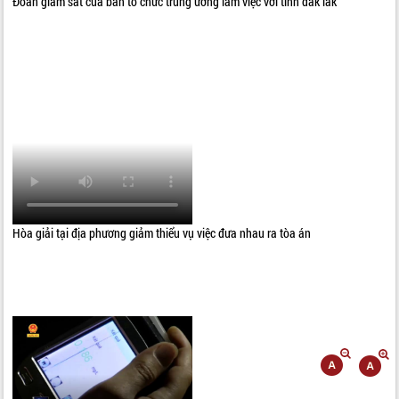
Đoàn giám sát của ban tổ chức trung ương làm việc với tỉnh đắk lắk
Hòa giải tại địa phương giảm thiểu vụ việc đưa nhau ra tòa án