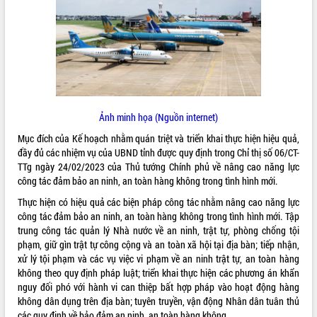
ĐIỂM TIN VĂN BẢN
QUY HOẠCH - KẾ HOẠCH
Ảnh minh họa (Nguồn internet)
Mục đích của Kế hoạch nhằm quán triệt và triển khai thực hiện hiệu quả,
đầy đủ các nhiệm vụ của UBND tỉnh được quy định trong Chỉ thị số 06/CT-
TTg ngày 24/02/2023 của Thủ tướng Chính phủ về nâng cao năng lực
công tác đảm bảo an ninh, an toàn hàng không trong tình hình mới.
Thực hiện có hiệu quả các biện pháp công tác nhằm nâng cao năng lực
công tác đảm bảo an ninh, an toàn hàng không trong tình hình mới. Tập
trung công tác quản lý Nhà nước về an ninh, trật tự, phòng chống tội
phạm, giữ gìn trật tự công cộng và an toàn xã hội tại địa bàn; tiếp nhận,
xử lý tội phạm và các vụ việc vi phạm về an ninh trật tự, an toàn hàng
không theo quy định pháp luật; triển khai thực hiện các phương án khẩn
nguy đối phó với hành vi can thiệp bất hợp pháp vào hoạt động hàng
không dân dụng trên địa bàn; tuyên truyền, vận động Nhân dân tuân thủ
các quy định về bảo đảm an ninh, an toàn hàng không.