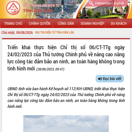
|
Vietnamese
English
TRANG CHỦ
CHÍNH QUYỀN
CÔNG DÂN
DOANH NGHIỆP
DU KHÁCH
Chủ nhật, 09/08/2026
THÔNG TIN ĐIỆN TỬ TỈNH ĐẮK LẮK
GIỚI THIỆU
Triển khai thực hiện Chỉ thị số 06/CT-TTg ngày
24/02/2023 của Thủ tướng Chính phủ về nâng cao năng
LÃNH ĐẠO UBND TỈNH
lực công tác đảm bảo an ninh, an toàn hàng không trong
tình hình mới
TIN TỨC SỰ KIỆN
(28/06/2023, 09:47)
Đọc bài viết
SỞ, BAN, NGÀNH
UBND tỉnh vừa ban hành Kế hoạch số 112/KH-UBND, triển khai thực hiện
UBND CÁC XÃ, PHƯỜNG
Chỉ thị số 06/CT-TTg ngày 24/02/2023 của Thủ tướng Chính phủ về nâng
cao năng lực công tác đảm bảo an ninh, an toàn hàng không trong tình
THÔNG TIN CHỈ ĐẠO ĐIỀU HÀNH
hình mới.
HỆ THỐNG VĂN BẢN
VĂN BẢN HĐND TỈNH