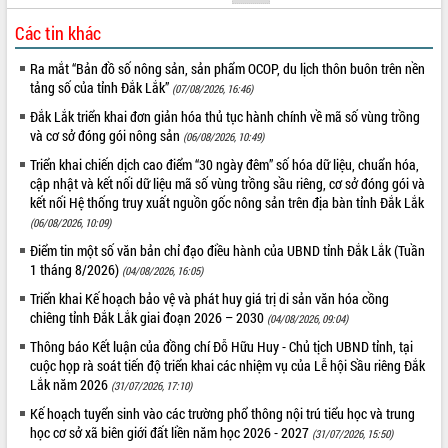
Các tin khác
Ra mắt “Bản đồ số nông sản, sản phẩm OCOP, du lịch thôn buôn trên nền
tảng số của tỉnh Đắk Lắk”
(07/08/2026, 16:46)
Đắk Lắk triển khai đơn giản hóa thủ tục hành chính về mã số vùng trồng
và cơ sở đóng gói nông sản
(06/08/2026, 10:49)
Triển khai chiến dịch cao điểm “30 ngày đêm” số hóa dữ liệu, chuẩn hóa,
cập nhật và kết nối dữ liệu mã số vùng trồng sầu riêng, cơ sở đóng gói và
kết nối Hệ thống truy xuất nguồn gốc nông sản trên địa bàn tỉnh Đắk Lắk
(06/08/2026, 10:09)
Điểm tin một số văn bản chỉ đạo điều hành của UBND tỉnh Đắk Lắk (Tuần
1 tháng 8/2026)
(04/08/2026, 16:05)
Triển khai Kế hoạch bảo vệ và phát huy giá trị di sản văn hóa cồng
chiêng tỉnh Đắk Lắk giai đoạn 2026 – 2030
(04/08/2026, 09:04)
Thông báo Kết luận của đồng chí Đỗ Hữu Huy - Chủ tịch UBND tỉnh, tại
cuộc họp rà soát tiến độ triển khai các nhiệm vụ của Lễ hội Sầu riêng Đắk
Lắk năm 2026
(31/07/2026, 17:10)
Kế hoạch tuyển sinh vào các trường phổ thông nội trú tiểu học và trung
học cơ sở xã biên giới đất liền năm học 2026 - 2027
(31/07/2026, 15:50)