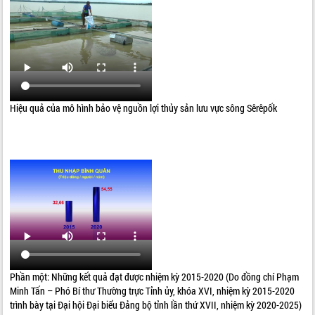
Hiệu quả của mô hình bảo vệ nguồn lợi thủy sản lưu vực sông Sêrêpốk
Phần một: Những kết quả đạt được nhiệm kỳ 2015-2020 (Do đồng chí Phạm
Minh Tấn – Phó Bí thư Thường trực Tỉnh ủy, khóa XVI, nhiệm kỳ 2015-2020
trình bày tại Đại hội Đại biểu Đảng bộ tỉnh lần thứ XVII, nhiệm kỳ 2020-2025)