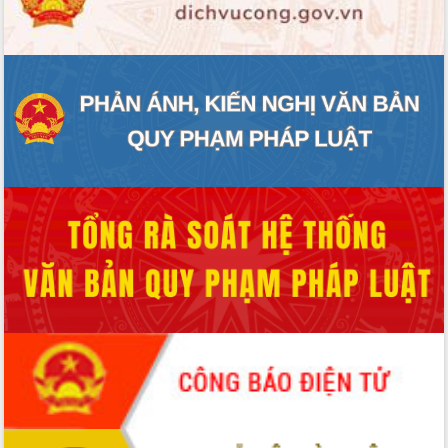
doanh nghiệp nhà nước
Hội nghị triển khai kết nối mạng
truyền số liệu chuyên dùng phục vụ cơ
quan Đảng, Nhà nước
Lễ phát động chuỗi hoạt động chung
tay làm sạch môi trường
Xã Ea Kar bước chuyển mình trong
công tác cải cách hành chính mô hình
mới
UBND tỉnh họp báo định kỳ tháng 4
năm 2026
Hội thảo khoa học “Giải pháp thúc đẩy
phát triển nền kinh tế xanh tại tỉnh
Đắk Lắk”
Tăng cường giám sát, đôn đốc thực
hiện nhiệm vụ quản lý tài sản công
hàng tuần
Tháo gỡ những vướng mắc, đẩy mạnh
công tác cải cách thủ tục hành chính
tại Trung tâm Phục vụ hành chính
công tỉnh