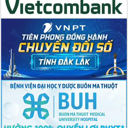
Kỳ họp Chuyên đề lần thứ Năm, HĐND
tỉnh Đắk Lắk thông qua các nghị quyết
quan trọng
Thống nhất danh sách giới thiệu ứng
cử đại biểu Quốc hội khoá XVI và đại
biểu HĐND tỉnh Đắk Lắk, nhiệm kỳ
2026-2031
Phát động hai phong trào thi đua quan
trọng trong kỷ nguyên mới
Hội nghị lần thứ tư Ban Chỉ đạo công
tác bầu cử tỉnh Đắk Lắk
Hội nghị Báo cáo viên Trung ương
tháng 01/2026
Phó Thủ tướng Hồ Quốc Dũng đánh giá
cao kết quả Chiến dịch Quang Trung
tại Đắk Lắk
Hội nghị Ban Chấp hành Đảng bộ tỉnh
Đắk Lắk lần thứ 2 (mở rộng)
Tập trung giải phóng mặt bằng, đẩy
nhanh tiến độ Tuyến đường bộ ven