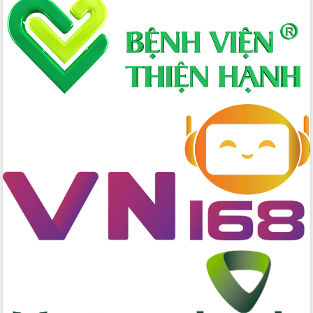
Thủ tướng Chính phủ Phạm Minh Chính
kiểm tra, chỉ đạo hoàn thành các dự
án cao tốc và thăm khu tái định cư tại
Đắk Lắk
Sôi nổi Hội đua ngựa truyền thống Gò
Thì Thùng mừng Xuân Bính Ngọ 2026
Lãnh đạo tỉnh dâng hương tưởng niệm
tại Đập Đồng Cam đầu Xuân Bính Ngọ
Ngành nông nghiệp phấn đấu tăng
trưởng đạt 5,86% trong năm 2026
UBND tỉnh Đắk Lắk triển khai công tác
quốc phòng, quân sự địa phương năm
2026
Đắk Lắk tập trung toàn lực khắc phục
tồn tại IUU, sẵn sàng làm việc với
Đoàn thanh tra EC
Chủ tịch UBND tỉnh Tạ Anh Tuấn thăm,
chúc mừng các bệnh viện nhân Ngày
Thầy thuốc Việt Nam
Rộn ràng lễ hội truyền thống Sông
nước Đà Nông lần thứ I năm 2026