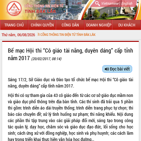
|
Vietnamese
English
TRANG CHỦ
CHÍNH QUYỀN
CÔNG DÂN
DOANH NGHIỆP
DU KHÁCH
Thứ năm, 06/08/2026
G ĐẾN VỚI CỔNG THÔNG TIN ĐIỆN TỬ TỈNH ĐẮK LẮK
GIỚI THIỆU
Bế mạc Hội thi “Cô giáo tài năng, duyên dáng” cấp tỉnh
năm 2017
(20/02/2017, 08:14)
LÃNH ĐẠO UBND TỈNH
Đọc bài viết
TIN TỨC SỰ KIỆN
Sáng 17/2, Sở Giáo dục và Đào tạo tổ chức bế mạc Hội thi “Cô giáo tài
SỞ, BAN, NGÀNH
năng, duyên dáng” cấp tỉnh năm 2017.
Hội thi có sự tham gia của 43 cô giáo đến từ các cơ sở giáo dục mầm non
UBND CÁC XÃ, PHƯỜNG
và giáo dục phổ thông trên địa bàn tỉnh. Các thí sinh đã trải qua 5 phần
thi gồm: trình diễn áo dài truyền thống; trình diễn trang phục tự chọn; thi
THÔNG TIN CHỈ ĐẠO ĐIỀU HÀNH
báo cáo chuyên đề; xử lý tình huống sư phạm; thi năng khiếu. Nội dung
các phần thi tập trung vào các giải pháp đổi mới, sáng tạo trong công
HỆ THỐNG VĂN BẢN
tác quản lý, dạy học, chăm sóc và giáo dục đạo đức, lối sống cho học
sinh; cách ứng xử với đồng nghiệp, học sinh và phụ huynh; các cách làm
VĂN BẢN HĐND TỈNH
hay trong triển khai thực hiện văn hóa học đường…