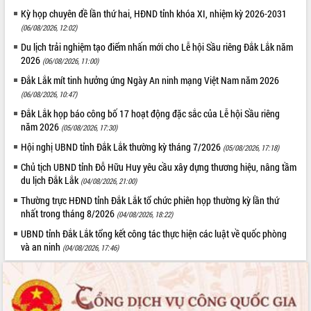
để phát triển du lịch Đắk Lắk
Kỳ họp chuyên đề lần thứ hai, HĐND tỉnh khóa XI, nhiệm kỳ 2026-2031
Khởi động Dự án Đầu tư xây dựng hạ
(06/08/2026, 12:02)
tầng kỹ thuật Cụm công nghiệp Tân
Du lịch trải nghiệm tạo điểm nhấn mới cho Lễ hội Sầu riêng Đắk Lắk năm
Tiến
2026
(06/08/2026, 11:00)
Gặp mặt các cơ quan báo chí nhân Kỷ
Đắk Lắk mít tinh hưởng ứng Ngày An ninh mạng Việt Nam năm 2026
niệm 101 năm Ngày Báo chí Cách
(06/08/2026, 10:47)
mạng Việt Nam
Đắk Lắk họp báo công bố 17 hoạt động đặc sắc của Lễ hội Sầu riêng
Đắk Lắk sơ kết 4 năm triển khai thực
năm 2026
(05/08/2026, 17:30)
hiện Đề án 06 của Chính phủ
Họp báo thông tin về Hội nghị Công bố
Hội nghị UBND tỉnh Đắk Lắk thường kỳ tháng 7/2026
(05/08/2026, 17:18)
Quy hoạch và Xúc tiến đầu tư tỉnh Đắk
Chủ tịch UBND tỉnh Đỗ Hữu Huy yêu cầu xây dựng thương hiệu, nâng tầm
Lắk
du lịch Đắk Lắk
(04/08/2026, 21:00)
Khơi thông điểm nghẽn, đẩy nhanh
Thường trực HĐND tỉnh Đắk Lắk tổ chức phiên họp thường kỳ lần thứ
giải ngân vốn khắc phục thiên tai
nhất trong tháng 8/2026
(04/08/2026, 18:22)
HĐND tỉnh thông qua điều chỉnh Quy
UBND tỉnh Đắk Lắk tổng kết công tác thực hiện các luật về quốc phòng
hoạch tỉnh thời kỳ 2021-2030
và an ninh
(04/08/2026, 17:46)
Hội thảo góp ý hồ sơ điều chỉnh quy
hoạch tỉnh Đắk Lắk thời kỳ 2021-2030,
tầm nhìn đến năm 2050
Nâng cao hiệu quả hoạt động của các