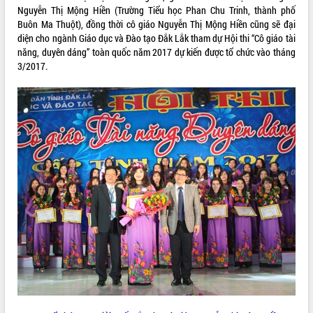
Nguyễn Thị Mộng Hiền (Trường Tiểu học Phan Chu Trinh, thành phố
VIDEO
Buôn Ma Thuột), đồng thời cô giáo Nguyễn Thị Mộng Hiền cũng sẽ đại
diện cho ngành Giáo dục và Đào tạo Đắk Lắk tham dự Hội thi “Cô giáo tài
Loading the player...
năng, duyên dáng” toàn quốc năm 2017 dự kiến được tổ chức vào tháng
3/2017.
Lễ truy tặng danh hiệu “Bà Mẹ Việt
Nam Anh hùng” và trao Huân chương
Lao động
UBND tỉnh Đắk Lắk triển khai nhiệm
vụ 6 tháng cuối năm 2026
Kỳ họp thứ Hai, Hội đồng nhân dân
tỉnh khóa XI quyết nghị nhiều nội dung
quan trọng
ALBUM ẢNH
Bí thư Tỉnh ủy Lương Nguyễn Minh
Triết thăm, tặng quà người có công với
cách mạng
Rà soát, hoàn thiện hệ thống thiết chế
văn hóa, thể thao đáp ứng yêu cầu
phát triển mới
Thường trực HĐND tỉnh Đắk Lắk gặp
mặt Đoàn chuyên gia y tế TP. Hồ Chí
Minh
LIÊN KẾT WEB