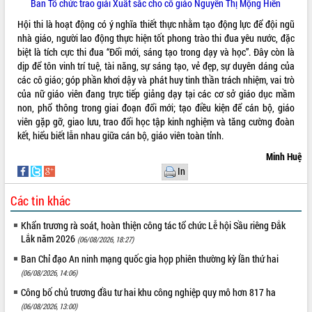
Ban Tổ chức trao giải Xuất sắc cho cô giáo Nguyễn Thị Mộng Hiền
Lễ truy điệu và an táng hài cốt liệt sĩ
Hội thi là hoạt động có ý nghĩa thiết thực nhằm tạo động lực để đội ngũ
tại Nghĩa trang Liệt sĩ xã Sơn Hòa
nhà giáo, người lao động thực hiện tốt phong trào thi đua yêu nước, đặc
Bàn giải pháp tháo gỡ khó khăn trong
biệt là tích cực thi đua “Đổi mới, sáng tạo trong dạy và học”. Đây còn là
xuất khẩu sầu riêng và triển khai quy
dịp để tôn vinh trí tuệ, tài năng, sự sáng tạo, vẻ đẹp, sự duyên dáng của
THỐNG KÊ TRUY CẬP
định EUDR
các cô giáo; góp phần khơi dậy và phát huy tinh thần trách nhiệm, vai trò
Thứ trưởng Bộ Nông nghiệp và Môi
Hôm nay:
4641
của nữ giáo viên đang trực tiếp giảng dạy tại các cơ sở giáo dục mầm
trường Nguyễn Hoàng Hiệp khảo sát
non, phổ thông trong giai đoạn đổi mới; tạo điều kiện để cán bộ, giáo
Tất cả:
66017381
vùng trồng và doanh nghiệp đóng gói
viên gặp gỡ, giao lưu, trao đổi học tập kinh nghiệm và tăng cường đoàn
sầu riêng tại Đắk Lắk
kết, hiểu biết lẫn nhau giữa cán bộ, giáo viên toàn tỉnh.
Trình diễn nghệ thuật chế biến các
Minh Huệ
món ăn từ sầu riêng
In
Đắk Lắk công bố Quy hoạch và xúc
tiến đầu tư tỉnh
Các tin khác
Ngành cá ngừ Đắk Lắk chủ động thích
Khẩn trương rà soát, hoàn thiện công tác tổ chức Lễ hội Sầu riêng Đắk
ứng để giữ vững thị trường xuất khẩu
Lắk năm 2026
(06/08/2026, 18:27)
Diễn đàn Kinh tế tư nhân Việt Nam đột
phá cơ chế - Hợp tác công tư
Ban Chỉ đạo An ninh mạng quốc gia họp phiên thường kỳ lần thứ hai
(06/08/2026, 14:06)
Đề án 06 tạo bước ngoặt đột phá trong
cải cách hành chính tỉnh Đắk Lắk
Công bố chủ trương đầu tư hai khu công nghiệp quy mô hơn 817 ha
Kết nối tour, đẩy mạnh chuyển đổi số
(06/08/2026, 13:00)