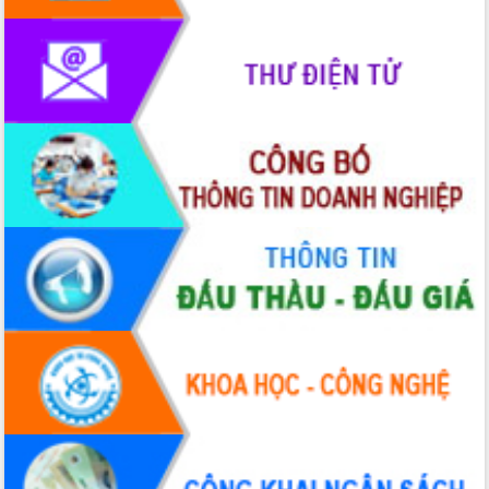
đến năm 2050
Phát động chiến dịch 30 ngày đêm
giải phóng mặt bằng Tuyến đường bộ
ven biển
Đắk Lắk nỗ lực thúc đẩy tăng trưởng
kinh tế từ 10% trở lên trong Quý
II/2026
Đắk Lắk ký kết thỏa thuận hợp tác về
chuyển đổi số giai đoạn 2026 – 2030
với Tập đoàn Bưu chính Viễn thông
Việt Nam
Thứ trưởng Bộ Y tế làm việc với tỉnh
Đắk Lắk về phát triển nhân lực y tế
cho trạm y tế cấp xã
Du lịch Đắk Lắk nâng tầm trải nghiệm
du khách thông qua Hệ thống cơ sở dữ
liệu và Bản đồ số
Tập huấn ứng dụng trí tuệ nhân tạo (AI)
trong thương mại điện tử năm 2026
Đoàn đại biểu Quốc hội tỉnh Đắk Lắk
trao đổi thông tin trước Kỳ họp thứ