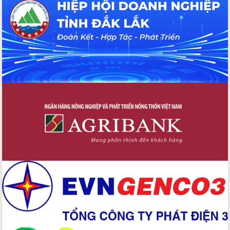
Huy giữ chức Bí thư Đảng ủy Ủy Ban
Nhân dân tỉnh
Bệnh án điện tử thúc đẩy chuyển đổi
số y tế tại Đắk Lắk
Chuyển đổi số thư viện: Mở rộng
không gian tri thức trong thời đại số
Đánh giá, rút kinh nghiệm công tác tổ
chức diễn tập trước ngày bầu cử
Chương trình “Gặp gỡ hữu nghị –
Friendship Meeting New Year 2026”
Bầu cử Quốc hội và HĐND: Cử tri Đắk
Lắk gửi gắm niềm tin, kỳ vọng vào lá
phiếu
Đắk Lắk sẵn sàng các điều kiện cho
Ngày hội bầu cử đại biểu Quốc hội
khóa XVI và HĐND các cấp nhiệm kỳ
2026-2031
Đảm bảo cuộc bầu cử đại biểu Quốc
hội và đại biểu HĐND các cấp diễn ra
an toàn, hiệu quả, đúng quy định