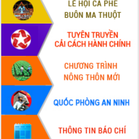
Đắk Lắk: Tôn vinh 46 giải pháp tại Hội
thi Sáng tạo Kỹ thuật 2024 - 2025
Đắk Lắk rà soát, điều chỉnh Đề án 190
về phát triển nuôi trồng thủy sản
Phó Chủ tịch UBND tỉnh Đắk Lắk
Trương Công Thái kiểm tra thực địa
Dự án cao tốc Khánh Hòa - Buôn Ma
Thuột
Định vị cà phê Việt Nam như một “di
sản sống” trong dòng chảy toàn cầu
Xây dựng nông thôn mới: Nâng cao đời
sống người dân từ những mô hình thiết
thực
Quyết liệt tháo gỡ vướng mắc, đẩy
nhanh tiến độ các dự án trọng điểm
trong Khu kinh tế Nam Phú Yên
Hòn Yến phát triển du lịch gắn với bảo
tồn biển
Lấy ý kiến điều chỉnh Quy hoạch tỉnh
Đắk Lắk thời kỳ 2021-2030, tầm nhìn