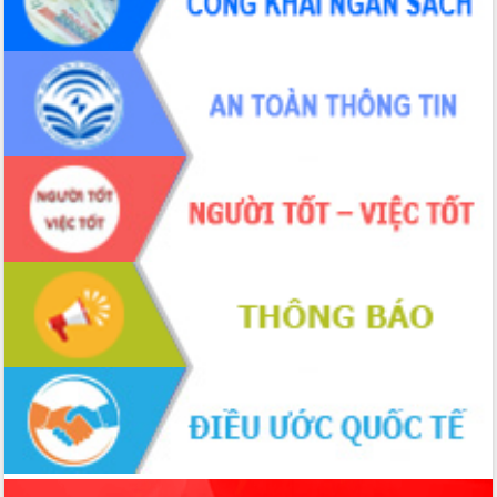
nhất, Quốc hội khóa XVI
Quyết liệt cải cách hành chính, khơi
thông nguồn lực phát triển
Nâng cao hiệu lực, hiệu quả HĐND
tỉnh thông qua hiện đại hóa hành chính
Xã Ea Phê gắn cải cách hành chính với
chuyển đổi số
Phó Chủ tịch Thường trực UBND tỉnh
Hồ Thị Nguyên Thảo làm việc tại Trung
tâm Phục vụ hành chính công xã Ea
Phê
Xây dựng nền hành chính số đồng
hành cùng nông dân dân, doanh nghiệp
Giai đoạn 2026-2030, Đắk Lắk phấn
đấu có 77% xã đạt chuẩn nông thôn
mới
Chuyển đổi số 'mở đường' cho nông
nghiệp Đắk Lắk tăng trưởng bứt phá
Triển khai đồng bộ đo đạc, lập hồ sơ
địa chính, hoàn thiện cơ sở dữ liệu đất
đai