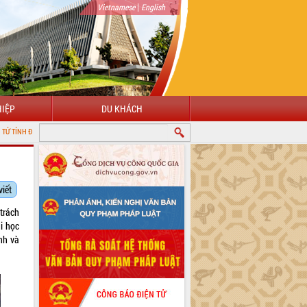
|
Vietnamese
English
IỆP
DU KHÁCH
viết
trách
i học
nh và