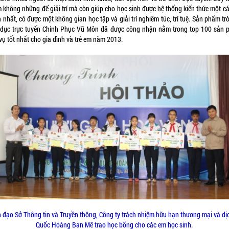
 không những để giải trí mà còn giúp cho học sinh được hệ thống kiến thức một cá
 nhất, có được một không gian học tập và giải trí nghiêm túc, trí tuệ. Sản phẩm tr
 dục trực tuyến Chinh Phục Vũ Môn đã được công nhận nằm trong top 100 sản 
vụ tốt nhất cho gia đình và trẻ em năm 2013.
 đạo Sở Thông tin và Truyền thông, Công ty trách nhiệm hữu hạn thương mại và dị
Quốc Hoàng Ban Mê trao học bổng cho các em học sinh.