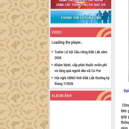
VIDEO
Loading the player...
Trailer Lễ hội Sầu riêng Đắk Lắk năm
2026
Khám bệnh, cấp phát thuốc miễn phí
và tặng quà người dân xã Cư Pui
Hội nghị UBND tỉnh Đắk Lắk thường kỳ
tháng 7/2026
Đại
Lễ truy tặng danh hiệu “Bà Mẹ Việt
ALBUM ẢNH
Nam Anh hùng” và trao Huân chương
Lao động
Công
UBND tỉnh Đắk Lắk triển khai nhiệm
tiên
vụ 6 tháng cuối năm 2026
góp 
thôn
Kỳ họp thứ Hai, Hội đồng nhân dân
giúp 
tỉnh khóa XI quyết nghị nhiều nội dung