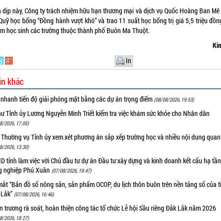
 dịp này, Công ty trách nhiệm hữu hạn thương mại và dịch vụ Quốc Hoàng Ban Mê 
Quỹ học bổng “Đồng hành vượt khó” và trao 11 suất học bổng trị giá 5,5 triệu đồn
em học sinh các trường thuộc thành phố Buôn Ma Thuột.
Ki
In
in khác
 nhanh tiến độ giải phóng mặt bằng các dự án trọng điểm
(08/08/2026, 19:53)
hư Tỉnh ủy Lương Nguyễn Minh Triết kiểm tra việc khám sức khỏe cho Nhân dân
8/2026, 17:05)
 Thường vụ Tỉnh ủy xem xét phương án sắp xếp trường học và nhiều nội dung quan
8/2026, 13:30)
 tỉnh làm việc với Chủ đầu tư dự án Đầu tư xây dựng và kinh doanh kết cấu hạ tầ
g nghiệp Phú Xuân
(07/08/2026, 19:47)
ắt “Bản đồ số nông sản, sản phẩm OCOP, du lịch thôn buôn trên nền tảng số của t
 Lắk”
(07/08/2026, 16:46)
 trương rà soát, hoàn thiện công tác tổ chức Lễ hội Sầu riêng Đắk Lắk năm 2026
8/2026, 18:27)