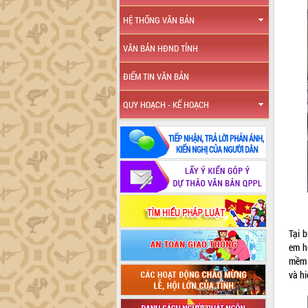
HỆ THỐNG VĂN BẢN
VĂN BẢN HĐND TỈNH
ĐIỂM TIN VĂN BẢN
QUY HOẠCH - KẾ HOẠCH
Tại 
em họ
mềm 
và h