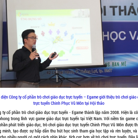
 diện Công ty cổ phần trò chơi giáo dục trực tuyến – Egame giới thiệu trò chơi giáo
trực tuyến Chinh Phục Vũ Môn tại Hội thảo
 ty cổ phần trò chơi giáo dục trực tuyến - Egame thành lập năm 2008. Hiện là cô
 phong trong lĩnh vực game giáo dục trực tuyến tại Việt Nam. Với niềm tin game c
phần phát triển giáo dục, trò chơi giáo dục trực tuyến Chinh Phục Vũ Môn được thi
g minh, tạo được sự hấp dẫn thu hút học sinh tham gia học tập và rèn luyện, và
cho nhiều người có một cách nhìn khác, tích cực hơn về trò chơi trực tuyến. Đây 