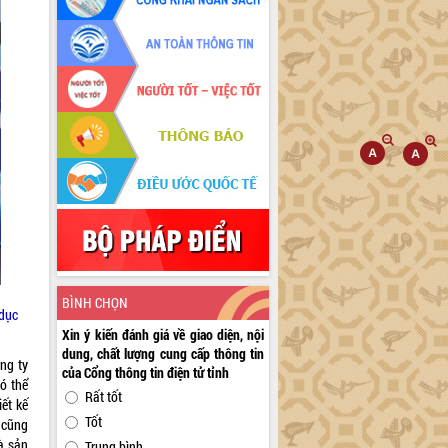
BÌNH CHỌN
 dục
Xin ý kiến đánh giá về giao diện, nội
dung, chất lượng cung cấp thông tin
ng ty
của Cổng thông tin điện tử tỉnh
ó thể
Rất tốt
ết kế
Tốt
 cũng
là sản
Trung bình