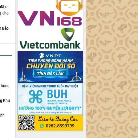
đã ra
g cho
m Bảo
 trọng
ng Khu
ỉnh