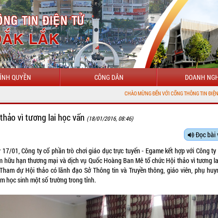
ÍNH QUYỀN
CÔNG DÂN
DOANH NGH
CHÀO MỪNG ĐẾN VỚI CỔNG THÔNG TIN ĐIỆN TỬ TỈNH ĐẮK LẮK
 thảo vì tương lai học vấn
(18/01/2016, 08:46)
Đọc bài 
 17/01, Công ty cổ phần trò chơi giáo dục trực tuyến - Egame kết hợp với Công ty 
m hữu hạn thương mại và dịch vụ Quốc Hoàng Ban Mê tổ chức Hội thảo vì tương la
 Tham dự Hội thảo có lãnh đạo Sở Thông tin và Truyền thông, giáo viên, phụ huy
m học sinh một số trường trong tỉnh.