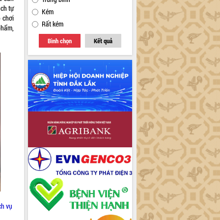
ch tự
Kém
ò chơi
Rất kém
phẩm,
Bình chọn
Kết quả
ch vụ