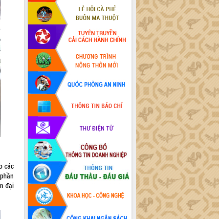
o các
u phần
n đại