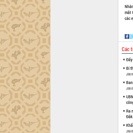
món ăn từ sầu riêng
Nhân
Đắk Lắk công bố Quy hoạch và xúc
mắt 
tiến đầu tư tỉnh
các 
Ngành cá ngừ Đắk Lắk chủ động thích
ứng để giữ vững thị trường xuất khẩu
Diễn đàn Kinh tế tư nhân Việt Nam đột
phá cơ chế - Hợp tác công tư
Các t
Đề án 06 tạo bước ngoặt đột phá trong
cải cách hành chính tỉnh Đắk Lắk
Đẩy
Kết nối tour, đẩy mạnh chuyển đổi số
để phát triển du lịch Đắk Lắk
Bí t
(08/0
Khởi động Dự án Đầu tư xây dựng hạ
tầng kỹ thuật Cụm công nghiệp Tân
Ban
Tiến
(08/0
Gặp mặt các cơ quan báo chí nhân Kỷ
UBND
niệm 101 năm Ngày Báo chí Cách
côn
mạng Việt Nam
Ra m
Đắk Lắk sơ kết 4 năm triển khai thực
Đắk
hiện Đề án 06 của Chính phủ
Khẩn
Họp báo thông tin về Hội nghị Công bố
(06/0