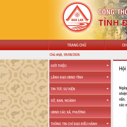
TRANG CHỦ
CH
Chủ nhật, 09/08/2026
GIỚI THIỆU
Hội
LÃNH ĐẠO UBND TỈNH
Ngày
TIN TỨC SỰ KIỆN
nhiệ
vấn.
SỞ, BAN, NGÀNH
các e
UBND CÁC XÃ, PHƯỜNG
THÔNG TIN CHỈ ĐẠO ĐIỀU HÀNH